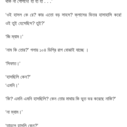
থাক না গোপনে! হা হা হা . . .’
‘ওই হাসল কে রে? কার এতো বড় সাহস? ক্লাসের ভিতর হাসাহাসি করে!
ওই তুই হেসেছিস? তুই?’
‘জি ম্যাম।’
‘নাম কি তোর?’ গলায় ১০৪ ডিগ্রি রাগ বোঝাই যাচ্ছে ।
‘সিফাত।’
‘হাসছিলি কেন?’
‘এমনি।’
‘কি? এমনি এমনি হাসছিলি? কেন তোর মাথায় কি ভুত ভর করেছে নাকি?’
‘না ম্যাম।’
‘তাহলে হাসলি কেন?’