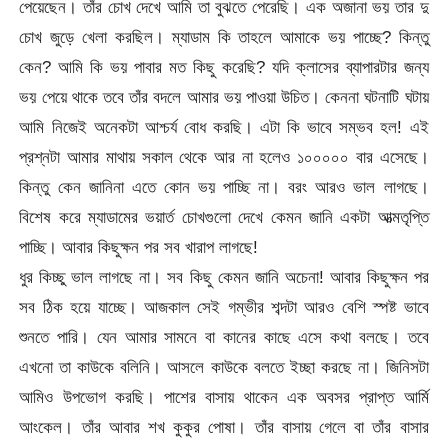
পেয়েছেন। তাঁর চোখ দেখে আমি তা বুঝতে পেরেছি। এক অজানা ভয় তার দু
চোখ জুড়ে খেলা করছিল। ম্যাডাম কি তাহলে আমাকে ভয় পাচ্ছে? কিন্তু
কেন? আমি কি ভয় পাবার মত কিছু করেছি? যদি ক্লাসের ব্যাপারটার জন্য
ভয় পেয়ে থাকে তবে তাঁর বদলে আমার ভয় পাওয়া উচিত। কেননা ঘটনাটি ঘটায়
আমি নিজেই অনেকটা আশ্চর্য বোধ করছি। এটা কি ভাবে সম্ভব হল! এই
প্রশ্নটা আমার মাথায় সকাল থেকে আর না হলেও ১০০০০০ বার এসেছে।
কিন্তু কেন জানিনা এতে কোন ভয় পাচ্ছি না। বরং আরও ভাল লাগছে।
বিশেষ করে ম্যাডামের ভয়ার্ত চোখগুলো দেখে কেমন জানি একটা আত্মতৃপ্তি
পাচ্ছি। আবার কিছুক্ষন পর সব খারাপ লাগছে!
ধুর কিচ্ছু ভাল লাগছে না। সব কিছু কেমন জানি অচেনা! আবার কিছুক্ষন পর
সব ঠিক হয়ে যাচ্ছে। আজকাল সেই গম্ভীর শব্দটা আরও বেশি স্পষ্ট ভাবে
শুনতে পারি। যেন আমার সামনে বা কানের কাছে এসে কথা বলছে। তবে
এখনো তা কাউকে বলিনি। আসলে কাউকে বলতে ইচ্ছা করছে না। জিনিসটা
আমিও উপভোগ করছি। পাশের বাসায় থাকেন এক অবসর প্রাপ্ত আর্মি
আংকেল। তাঁর আবার শখ কুকুর পোষা। তাঁর বাসায় গেলে বা তাঁর বাসার