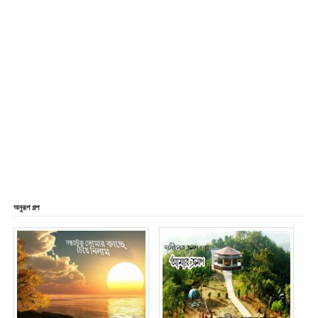
অনুরূপ গল্প