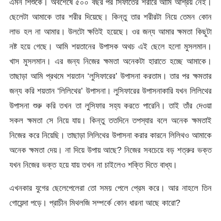
এমন শিশুকে। অবশেষে ৫০০ বছর পর সিফাতের শরীরে আমি আশ্রয় নেই।
ছেলেটা আমাকে তার শরীর দিয়েছে। কিন্তু তার শরীরটা নিয়ে তেমন কোন
লাভ হল না আমার। উলটো ক্ষতিই হয়েছে। ওর জন্য আমার ক্ষমতা কিছুটা
নষ্ট হয়ে গেছে। আমি শয়তানের উপাসক অথচ এই ছেলে হলো মুসলমান।
খাস মুসলমান। এর জন্য নিজের ক্ষমতা অনেকটা হারাতে হচ্ছে আমাকে।
তাছাড়া আমি প্রথমে শয়তান ‘লুসিফারের’ উপাসনা করতাম। তার পর ক্ষমতার
জন্য করি শয়তান ‘লিলিথের’ উপাসনা। লুসিফারের উপাসনাকারি যখন লিলিথের
উপাসনা শুরু করি তখন তা লুসিফার সহ্য করতে পারেনি। তাই তাঁর দেওয়া
সকল ক্ষমতা সে নিয়ে যায়। কিন্তু ততদিনে তপস্যার বলে অনেক ক্ষমতাই
নিজের করে নিয়েছি। তাছাড়া লিলিথের উপাসনা করার কারনে লিলিথও আমাকে
অনেক ক্ষমতা দেয়। না দিয়ে উপায় আছে? নিজের সবচেয়ে বড় শত্রুর ভক্ত
যখন নিজের ভক্ত হয়ে যায় তখন না চাইলেও শক্তি দিতে বাধ্য।
এখনকার যুগের ছেলেপেলেরা তো সময় পেলে প্রেম করে। আর নাহলে তিন
গোয়েন্দা পড়ে। প্রাচীন মিথলজি সম্পর্কে কোন ধারনা আছে কারো?