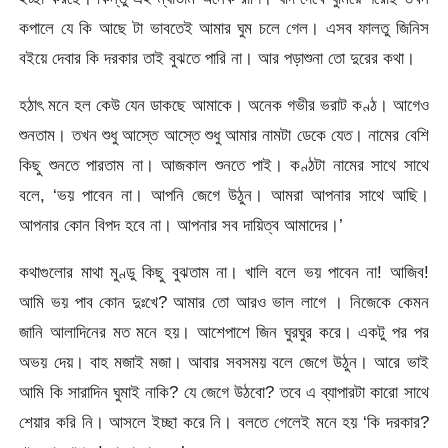
কপালে যে কি আছে টা ভাবতেই আমার ঘুম চলে গেল। এসব ফালতু জিনিস
বইয়ে দেবার কি দরকার তাই বুঝতে পারি না। আর পড়াশুনা তো দুরের কথা।
হঠাৎ মনে হল কেউ যেন ডাকছে আমাকে। অনেক গভীর ভরাট কণ্ঠ। আগেও
শুনতাম। তখন শুধু আস্তে আস্তে শুধু আমার নামটা ডেকে যেত। নামের বেশি
কিছু শুনতে পারতাম না। আজকাল শুনতে পাই। কণ্ঠটা নামের সাথে সাথে
বলে, ‘ভয় পাবেন না। আপনি জেগে উঠুন। আমরা আপনার সাথে আছি।
আপনার কোন বিপদ হবে না। আপনার সব দায়িত্ব আমাদের।’
কথাগুলোর মাথা মুণ্ডু কিছু বুঝতাম না। খালি বলে ভয় পাবেন না! আজিব!
আমি ভয় পাব কোন দুঃখে? আমার তো আরও ভাল লাগে । নিজেকে কেমন
জানি আলাদিনের মত মনে হয়। আশেপাশে জিন ঘুরঘুর করে। একটু পর পর
অভয় দেয়। বাহ মজাই মজা। আবার সবসময় বলে জেগে উঠুন। আরে ভাই
আমি কি সারাদিন ঘুমাই নাকি? যে জেগে উঠবো? তবে এ ব্যাপারটা কারো সাথে
শেয়ার করি নি। আসলে ইচ্ছা করে নি। বলতে গেলেই মনে হয় ‘কি দরকার?