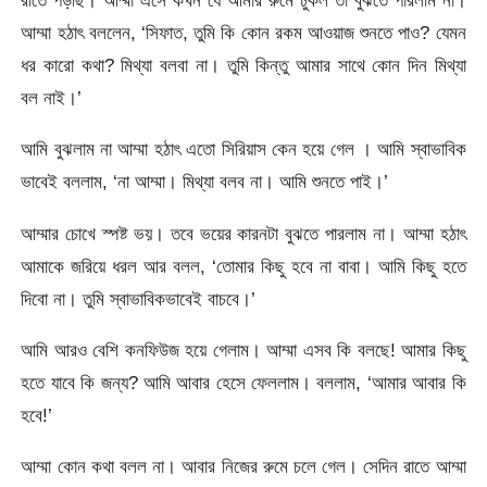
রাতে পড়ছি। আম্মা এসে কখন যে আমার রুমে ঢুকল তা বুঝতে পারলাম না।
আম্মা হঠাৎ বললেন, ‘সিফাত, তুমি কি কোন রকম আওয়াজ শুনতে পাও? যেমন
ধর কারো কথা? মিথ্যা বলবা না। তুমি কিন্তু আমার সাথে কোন দিন মিথ্যা
বল নাই।’
আমি বুঝলাম না আম্মা হঠাৎ এতো সিরিয়াস কেন হয়ে গেল । আমি স্বাভাবিক
ভাবেই বললাম, ‘না আম্মা। মিথ্যা বলব না। আমি শুনতে পাই।’
আম্মার চোখে স্পষ্ট ভয়। তবে ভয়ের কারনটা বুঝতে পারলাম না। আম্মা হঠাৎ
আমাকে জরিয়ে ধরল আর বলল, ‘তোমার কিছু হবে না বাবা। আমি কিছু হতে
দিবো না। তুমি স্বাভাবিকভাবেই বাচবে।’
আমি আরও বেশি কনফিউজ হয়ে গেলাম। আম্মা এসব কি বলছে! আমার কিছু
হতে যাবে কি জন্য? আমি আবার হেসে ফেললাম। বললাম, ‘আমার আবার কি
হবে!’
আম্মা কোন কথা বলল না। আবার নিজের রুমে চলে গেল। সেদিন রাতে আম্মা