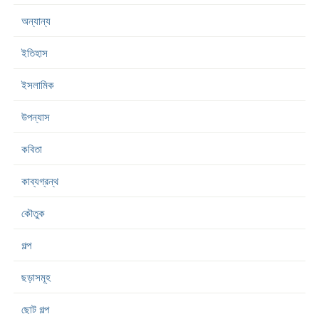
অন্যান্য
ইতিহাস
ইসলামিক
উপন্যাস
কবিতা
কাব্যগ্রন্থ
কৌতুক
গল্প
ছড়াসমূহ
ছোট গল্প