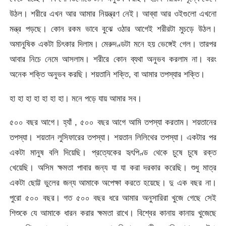
উঠল। শরীরে এখন আর আমার নিয়ন্ত্রণ নেই। আব্বা আর ওইগুলো এখনো
মন্ত্র পড়ছে। কোন রকম ভাবে বুঝে ওঠার আগেই শরীরটা মুচড়ে উঠল।
অমানুষিক একটা চিৎকার দিলাম। মেরুদণ্ডটা মনে হয় ভেঙ্গেই গেল। তারপর
আবার নিচে নেমে আসলাম। শরীরে কোন ব্যথা অনুভব করলাম না। বরং
অনেক শক্তি অনুভব করছি। শয়তানি শক্তি, বা আমার তপস্যার শক্তি।
হা হা হা হা হা হা হা। মনে পড়ে যায় আমার সব।
৫০০ বছর আগে। হ্যাঁ , ৫০০ বছর আগে আমি তপস্যা করতাম। শয়তানের
তপস্যা। শয়তান লুসিফারের তপস্যা। শয়তান লিলিথের তপস্যা। একটার পর
একটা মানুষ বলি দিয়েছি। প্রত্যেকের হৃৎপিণ্ড থেকে চুষে চুষে রক্ত
খেয়েছি। অসিম ক্ষমতা পাবার জন্য যা যা করা দরকার করেছি। শুধু মাত্র
একটা ছোট্ট ভুলের জন্য আমাকে অপেক্ষা করতে হয়েছে। দু এক বছর না।
পুরো ৫০০ বছর। গত ৫০০ বছর ধরে আমার অনুসারিরা খুজে গেছে সেই
শিশুকে যে আমাকে ধারন করার ক্ষমতা রাখে। বিশ্বের কানায় কানায় খুজেছে