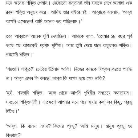
মনে অনেক শক্তি পেলাম। যেকোনো সন্তানই তাঁর বাবাকে দেখে আলাদা এক
রকম শক্তি অনুভব করে। আমিও তার বাইরে নই। আব্বাকে বললাম, ‘আব্বা
আপনি এসেছেন! আমি অনেক ভয় পাচ্ছিলাম।’
তবে আব্বাকে অনেক খুশি দেখাচ্ছিল। আমাকে বলল, ‘তোমার ১৮ বছর পূর্ণ
হবার পর আজকেই প্রথম পূর্ণিমা। আজ তুমি পেয়ে যাবে অফুরন্ত শক্তি।
শয়তানি শক্তি।’
‘শয়তানি শক্তি?’ চেচিয়ে উঠলাম আমি। নিজের কানকে বিশ্বাস করতে পারছি
না। আব্বা এসব কি বলছে! আব্বা কি পাগল হয়ে গেল নাকি?
‘হ্যাঁ, শয়তানি শক্তি। আজ থেকে আপনি পৃথিবীর সবচেয়ে ক্ষমতাবান।
সবচেয়ে শক্তিশালী। এতক্ষণে আপনার মনে পরে যাবার কথা সব কিছু, প্রভু
পিটার।’
‘আব্বা, কি বলেন এসব? কিসের প্রভু? আমি মানুষ। মানুষ প্রভু হয়
কিভাবে?’