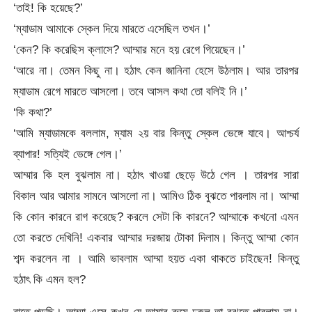
‘তাই! কি হয়েছে?’
‘ম্যাডাম আমাকে স্কেল দিয়ে মারতে এসেছিল তখন।’
‘কেন? কি করেছিস ক্লাসে? আম্মার মনে হয় রেগে গিয়েছেন।’
‘আরে না। তেমন কিছু না। হঠাৎ কেন জানিনা হেসে উঠলাম। আর তারপর
ম্যাডাম রেগে মারতে আসলো। তবে আসল কথা তো বলিই নি।’
‘কি কথা?’
‘আমি ম্যাডামকে বললাম, ম্যাম ২য় বার কিন্তু স্কেল ভেঙ্গে যাবে। আশ্চর্য
ব্যাপার! সত্যিই ভেঙ্গে গেল।’
আম্মার কি হল বুঝলাম না। হঠাৎ খাওয়া ছেড়ে উঠে গেল । তারপর সারা
বিকাল আর আমার সামনে আসলো না। আমিও ঠিক বুঝতে পারলাম না। আম্মা
কি কোন কারনে রাগ করেছে? করলে সেটা কি কারনে? আম্মাকে কখনো এমন
তো করতে দেখিনি! একবার আম্মার দরজায় টোকা দিলাম। কিন্তু আম্মা কোন
শব্দ করলেন না । আমি ভাবলাম আম্মা হয়ত একা থাকতে চাইছেন! কিন্তু
হঠাৎ কি এমন হল?