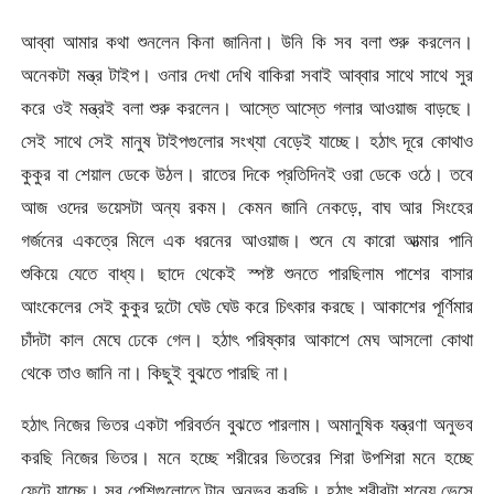
আব্বা আমার কথা শুনলেন কিনা জানিনা। উনি কি সব বলা শুরু করলেন।
অনেকটা মন্ত্র টাইপ। ওনার দেখা দেখি বাকিরা সবাই আব্বার সাথে সাথে সুর
করে ওই মন্ত্রই বলা শুরু করলেন। আস্তে আস্তে গলার আওয়াজ বাড়ছে।
সেই সাথে সেই মানুষ টাইপগুলোর সংখ্যা বেড়েই যাচ্ছে। হঠাৎ দূরে কোথাও
কুকুর বা শেয়াল ডেকে উঠল। রাতের দিকে প্রতিদিনই ওরা ডেকে ওঠে। তবে
আজ ওদের ভয়েসটা অন্য রকম। কেমন জানি নেকড়ে, বাঘ আর সিংহের
গর্জনের একত্রে মিলে এক ধরনের আওয়াজ। শুনে যে কারো আত্মার পানি
শুকিয়ে যেতে বাধ্য। ছাদে থেকেই স্পষ্ট শুনতে পারছিলাম পাশের বাসার
আংকেলের সেই কুকুর দুটো ঘেউ ঘেউ করে চিৎকার করছে। আকাশের পূর্ণিমার
চাঁদটা কাল মেঘে ঢেকে গেল। হঠাৎ পরিষ্কার আকাশে মেঘ আসলো কোথা
থেকে তাও জানি না। কিছুই বুঝতে পারছি না।
হঠাৎ নিজের ভিতর একটা পরিবর্তন বুঝতে পারলাম। অমানুষিক যন্ত্রণা অনুভব
করছি নিজের ভিতর। মনে হচ্ছে শরীরের ভিতরের শিরা উপশিরা মনে হচ্ছে
ফেটে যাচ্ছে। সব পেশিগুলোতে টান অনুভব করছি। হঠাৎ শরীরটা শূন্যে ভেসে