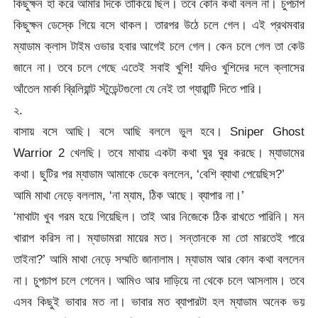
কিছুক্ষন হা করে আমার দিকে তাকিয়ে ছিল। তবে কোন কথা বলল না। চুপচাপ
কিছুক্ষন ডেস্কে গিয়ে বসে থাকল। তারপর উঠে চলে গেল। এই প্রথমবার
ম্যাডাম ক্লাস টাইম ওভার হবার আগেই চলে গেল। কেন চলে গেল তা কেউ
জানে না। তবে চলে গেছে এতেই সবাই খুশি! যদিও খুশিদের দলে ক্লাসের
আঁতেল মার্কা ব্রিলিয়ান্ট স্টুডেন্টগুলো যে নেই তা গ্যারান্টি দিতে পারি।
২.
বাসায় বসে আছি। বসে আছি বললে ভুল হবে। Sniper Ghost
Warrior 2 খেলছি। তবে মাথায় একটা কথা ঘুর ঘুর করছে। ম্যাডামের
কথা। ছুটির পর ম্যাডাম আমাকে ডেকে বললেন, ‘বেশি ব্যাথা পেয়েছিস?’
আমি মাথা নেড়ে বললাম, ‘না ম্যাম, ঠিক আছে। ব্যাপার না।’
‘মাথাটা খুব গরম হয়ে গিয়েছিল। তাই আর নিজেকে ঠিক রাখতে পারিনি। মন
খারাপ করিস না। ম্যাডামরা মায়ের মত। সন্তানকে মা তো মারতেই পারে
তাইনা?’ আমি মাথা নেড়ে সম্মতি জানালাম। ম্যাডাম আর কোন কথা বললেন
না। চুপচাপ চলে গেলেন। আমিও আর দাড়িয়ে না থেকে চলে আসলাম। তবে
এসব কিছুই ভাবার মত না। ভাবার মত ব্যাপারটা হল ম্যাডাম অনেক ভয়