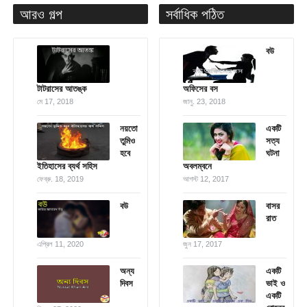
আরও গল্প
সর্বাধিক পঠিত
বউ
টাটরাসের আতঙ্ক
অফিসের বস
মে 17, 2018
জানু. 23, 2018
নয়তো
একটি
তুমিও
সত্য
হবে
ঘটনা
ইতিহাসের ব্যর্থ সহিস
অবলম্বনে
ফেব্রু. 18, 2019
আগস্ট 12, 2017
বউ
বাসর
রাত
এপ্রিল 11, 2020
জুন 17, 2017
অন্য
একটি
দিবস
ভাই ও
একটি