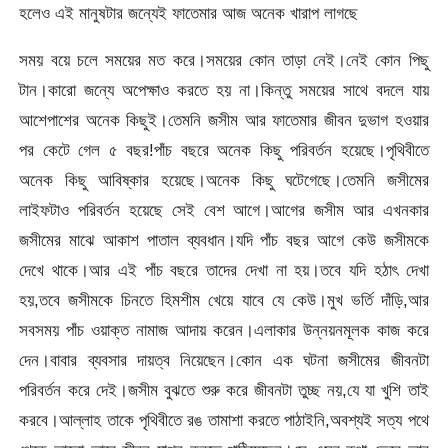
হলেও এই মানুষটার জন্যেই ফাতেমার আজ অনেক খারাপ লাগছে
সময় বয়ে চলে সময়ের মত করে।সময়ের কোন তাড়া নেই।নেই কোন পিছু
টান।কারো জন্যে অপেক্ষাও করতে হয় না।কিন্তু সময়ের সাথে বদলে যায়
আশেপাশের অনেক কিছুই।তেমনি জসীম আর ফাতেমার জীবন দুভাগ হওয়ার
পর কেটে গেল ৫ বছর!পাঁচ বছরে অনেক কিছু পরিবর্তন হয়েছে।পৃথিবীতে
অনেক কিছু আবিষ্কার হয়েছে।অনেক কিছু ঘটেগেছে।তেমনি জসীমের
লাইফটাও পরিবর্তন হয়েছে সেই বেশ আগে।আগের জসীম আর এখনকার
জসীমের মাঝে আকাশ পাতাল ব্যবধান।যদি পাঁচ বছর আগে কেউ জসীমকে
দেখে থাকে।আর এই পাঁচ বছরে তাদের দেখা না হয়।তবে যদি হঠাৎ দেখা
হয়,তবে জসীমকে চিনতে হিমশীম খেয়ে যাবে যে কেউ।মুখ ভর্তি দাঁড়ি,আর
সবসময় পাঁচ ওয়াক্ত নামাজ আদায় করেন।এলাকার উন্নয়নমূলক কাজ করে
দেন।বাবার ব্যবসার দায়ত্ব নিয়েছেন।কোন এক ঘটনা জসীমের জীবনটা
পরিবর্তন করে দেই।জসীম বুঝতে শুরু করে জীবনটা তুচ্ছ নয়,যে যা খুশি তাই
করবে।আল্লাহ তাকে পৃথিবীতে রঙ তামাশা করতে পাঠাইনি,অবশ্যই সত্য পথে