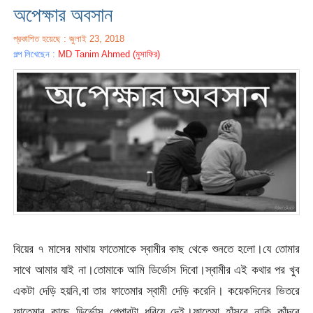
অপেক্ষার অবসান
প্রকাশিত হয়েছে : জুলাই 23, 2018
গল্প লিখেছেন :
MD Tanim Ahmed (মুসাফির)
বিয়ের ৭ মাসের মাথায় ফাতেমাকে স্বামীর কাছ থেকে শুনতে হলো।যে তোমার
সাথে আমার যাই না।তোমাকে আমি ডির্ভোস দিবো।স্বামীর এই কথার পর খুব
একটা দেড়ি হয়নি,বা তার ফাতেমার স্বামী দেড়ি করেনি। কয়েকদিনের ভিতরে
ফাতেমার কাছে ডির্ভোস পেপারটা ধরিয়ে দেই।ফাতেমা হাঁসবে নাকি কাঁদবে