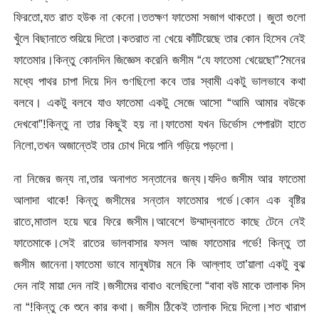
ফিরতো,যত রাত হউক না কেনো।ততক্ষণ ফাতেমা সজাগ থাকতো। জুতা গুলো
খুঁলে বিছানাতে শুয়িয়ে দিতো।কতরাত না খেয়ে কাঁটিয়েছে তার কোন হিসেব নেই
ফাতেমার।কিন্তু কোনদিন জিজ্ঞেস করেনি জসীম “যে ফাতেমা খেয়েছো”?মনের
মধ্যে পাথর চাপা দিয়ে দিন গুণছিলো কবে তার স্বামী একটু ভালভাবে কথা
বলবে। একটু বলবে যাও ফাতেমা একটু সেজে আসো “আমি আমার বউকে
দেখবো”!কিন্তু না তার কিছুই হয় না।ফাতেমা যখন ডির্ভোস পেপারটা হাতে
নিলো,তখন অজান্তেই তার চোখ দিয়ে পানি গড়িয়ে পড়লো।
না নিজের জন্য না,তার অনাগত সন্তানের জন্য।যদিও জসীম আর ফাতেমা
আলাদা থাকে! কিন্তু জসীমের সন্তান ফাতেমার গর্ভে।কোন এক বৃষ্টির
রাতে,মাতাল হয়ে ঘরে ফিরে জসীম।আবেশে উম্মাদ্বনাতে কাছে টেনে নেই
ফাতেমাকে।সেই রাতের ভালবাসার ফসল আজ ফাতেমার গর্ভে! কিন্তু তা
জসীম জানেনা।ফাতেমা ভাবে মানুষটার মনে কি আল্লাহ তা’য়ালা একটু বুঝ
দেন নাই মায়া দেন নাই।জসীমের বাবাও বলেছিলো “বাবা বউ মাকে তালাক দিস
না “!কিন্তু কে শুনে কার কথা। জসীম ঠিকেই তালাক দিয়ে দিলো।শত খারাপ