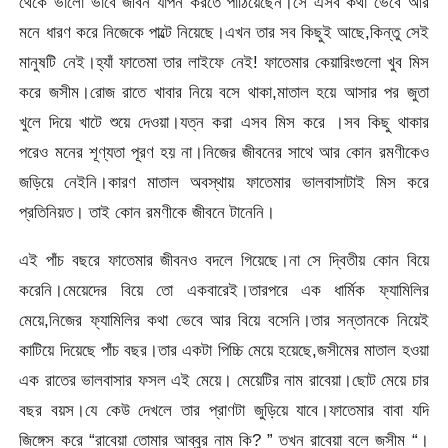
থেকে ভালো ভাবে জীবন যাপন করতে পাঠিয়েছেন।সে এসব কথা ভেবে আর
মনে ধারণ করে নিজেকে পাল্টে নিয়েছে।এখন তার সব কিছুই আছে,কিন্তু সেই
মানুষটি নেই।হ্যাঁ ফাতেমা তার লাইফে নেই! ফাতেমার কেয়ারিংগুলো খুব মিস
করে জসীম।রোজ রাতে খাবার নিয়ে বসে থাকা,মাতাল হয়ে আসার পর জুতা
খুলে দিয়ে খাটে শুয়ে দেওয়া।যত্ন করা এসব মিস করে ।সব কিছু থাকার
পরেও মনের শূণ্যতা পূরণ হয় না।নিজের জীবনের সাথে আর কোন রমণীকেও
জড়িয়ে নেইনি।কারণ মাতাল অবস্থায় ফাতেমার ভালবাসাটাই মিস করে
প্রতিনিয়ত। তাই কোন রমণীকে জীবনে টানেনি।
এই পাঁচ বছরে ফাতেমার জীবনও বদলে গিয়েছে।না সে দ্বিতীয় কোন বিয়ে
করেনি।মেয়েদের বিয়ে তো একবারেই।তারপরে এক ধার্মিক ফ্যামিলির
মেয়ে,নিজের ফ্যামিলির কথা ভেবে আর বিয়ে বসেনি।তার সন্তানকে নিয়েই
কাটিয়ে দিয়েছে পাঁচ বছর।তার একটা পিচ্চি মেয়ে হয়েছে,জসীমের মাতাল হওয়া
এক রাতের ভালবাসার ফসল এই মেয়ে। মেয়েটির নাম রাবেয়া।ছোট মেয়ে চার
বছর বয়স।যে কেউ দেখলে তার প্রাণটা জুড়িয়ে যাবে।ফাতেমার বাবা যদি
জিঙ্গেস করে “রাবেয়া তোমার আব্বুর নাম কি? ” তখন রাবেয়া বলে জসীম “।