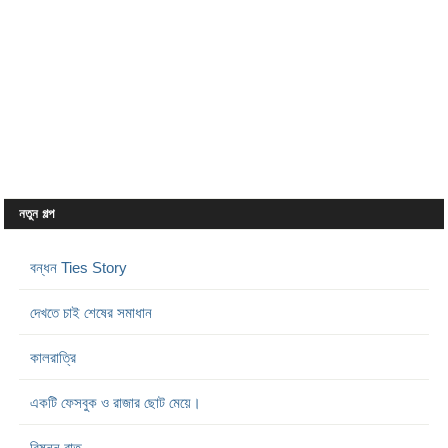
নতুন গল্প
বন্ধন Ties Story
দেখতে চাই শেষের সমাধান
কালরাত্রি
একটি ফেসবুক ও রাজার ছোট মেয়ে।
বিষন্ন রাত