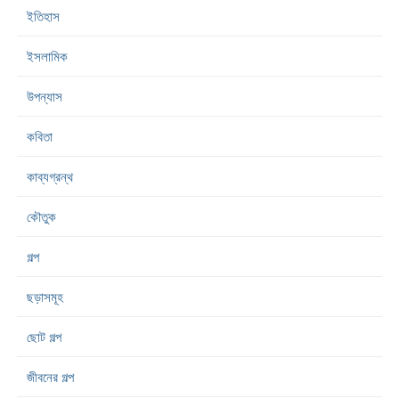
ইতিহাস
ইসলামিক
উপন্যাস
কবিতা
কাব্যগ্রন্থ
কৌতুক
গল্প
ছড়াসমূহ
ছোট গল্প
জীবনের গল্প