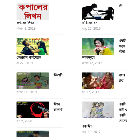
বউ
কপালের লিখন
অফিসের বস
এপ্রিল 9, 2019
জানু. 23, 2018
একটি
সত্য
ঘটনা
ডেঞ্জারাস গার্লফ্রেন্ড
অবলম্বনে
মে 27, 2019
আগস্ট 12, 2017
টিউশনি
বাসর
রাত
জুলাই 11, 2019
জুন 17, 2017
মিশন
একটি
ডাকাতি
ভাই ও
একটি
বোনের
জুন 2, 2020
এক দিন
নভে. 19, 2017