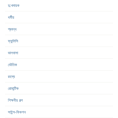
দু:খদায়ক
ধর্মীয়
প্রবন্ধ
ফ্যান্টাসি
ভালবাসা
ভৌতিক
রহস্য
রোমান্টিক
শিক্ষনীয় গল্প
সাইন্স-ফিকশন