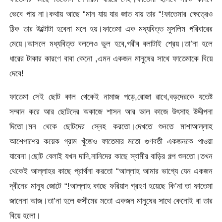
ভেবে পায় না।কথায় আছে “মান যায় যার জাত যায় তার “!ফাতেমার ক্ষেত্রেও
ঠিক তার উল্টোটা হবেনা মনে হয়।ফাতেমা এক মধ্যবিত্ত মুসলিম পরিবারের
মেয়ে।আসলে মধ্যবিত্ত বললেও ভুল হবে,গরীব বলাটাই শ্রেয়।তা’না হলে
ধারের টাকার কারণে বাবা কেনো ,এমন একজন মানুষের সাথে ফাতেমাকে বিয়ে
দেবে!
ফাতেমা সেই ছোট কাল থেকেই নামাজ পড়ে,রোজা রাখে,বড়দেরকে যতেষ্ট
সম্মান করে আর ছোটদের অকাজে শাসন আর ভাল কাজে উৎসাহ উদ্দীপনা
দিতো।মন থেকে ছোটদের স্নেহ করতো।দেখতে শুনতে মাশাআল্লাহ
আশেপাশের কয়েক গ্রাম খুঁজেও ফাতেমার মতো গুণবতী একজনকে পাওয়া
যাবেনা।ছোট বেলাই যখন দাদি,নানিদের কাছে স্বামীর বাড়ির গল্প শুনতো।তখন
থেকেই আল্লাহর কাছে প্রার্থনা করতো “আল্লাহ আমার ভাগ্যে যেন একজন
দ্বীনের মানুষ জোটে “!আল্লাহ কাছে ফরিয়াদ গ্রহণ হয়েছে কি’না তা ফাতেমা
জানেনা আজ।তা’না হলে জসীমের মতো একজন মানুষের সাথে কেনোই বা তার
বিয়ে হলো।