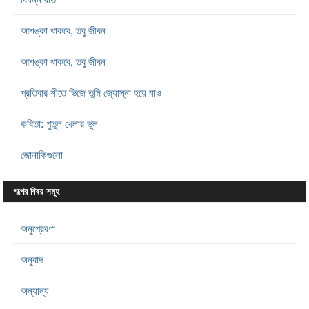
আশঙ্কা থাকবে, তবু জীবন
আশঙ্কা থাকবে, তবু জীবন
প্রতিবার শীতে ভিজে তুমি জ্যোস্না হয়ে যাও
কবিতা: পুতুল খেলার ভুল
জোনাকিগুলো
গল্পের বিষয় সমূহ
অনুপ্রেরণা
অনুবাদ
অন্যান্য