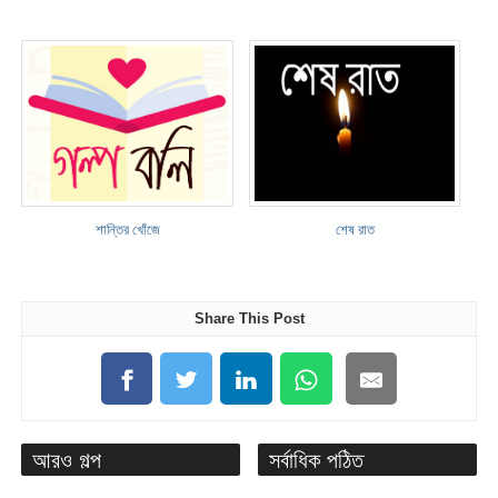
শান্তির খোঁজে
শেষ রাত
Share This Post
আরও গল্প
সর্বাধিক পঠিত