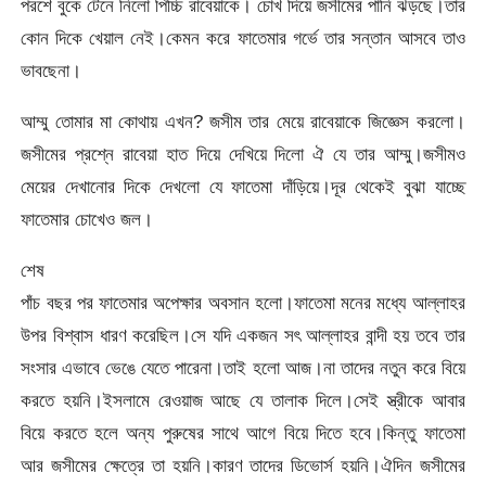
পরশে বুকে টেনে নিলো পিচ্চি রাবেয়াকে। চোখ দিয়ে জসীমের পানি ঝড়ছে।তার
কোন দিকে খেয়াল নেই।কেমন করে ফাতেমার গর্ভে তার সন্তান আসবে তাও
ভাবছেনা।
আম্মু তোমার মা কোথায় এখন? জসীম তার মেয়ে রাবেয়াকে জিজ্ঞেস করলো।
জসীমের প্রশ্নে রাবেয়া হাত দিয়ে দেখিয়ে দিলো ঐ যে তার আম্মু।জসীমও
মেয়ের দেখানোর দিকে দেখলো যে ফাতেমা দাঁড়িয়ে।দূর থেকেই বুঝা যাচ্ছে
ফাতেমার চোখেও জল।
শেষ
পাঁচ বছর পর ফাতেমার অপেক্ষার অবসান হলো।ফাতেমা মনের মধ্যে আল্লাহর
উপর বিশ্বাস ধারণ করেছিল।সে যদি একজন সৎ আল্লাহর বান্দী হয় তবে তার
সংসার এভাবে ভেঙে যেতে পারেনা।তাই হলো আজ।না তাদের নতুন করে বিয়ে
করতে হয়নি।ইসলামে রেওয়াজ আছে যে তালাক দিলে।সেই স্ত্রীকে আবার
বিয়ে করতে হলে অন্য পুরুষের সাথে আগে বিয়ে দিতে হবে।কিন্তু ফাতেমা
আর জসীমের ক্ষেত্রে তা হয়নি।কারণ তাদের ডিভোর্স হয়নি।ঐদিন জসীমের