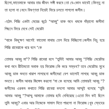
ছিলো,ফাতেমাকে আবার তার জীবন সঙ্গী করবে।তা যে-কোন ভাবেই।কিন্তু না
তা হলো না।মনে বিষণ্ণতা নিয়েই ফিরে চলতে লাগলো জসীম।
-হঠাৎ পিচ্চি একটা মেয়ের কন্ঠে “আব্বু” ডাক শুনে ধমকে দাঁড়ালো জসীম!
পিছনে ফিরে দেখে সেই মেয়েটা
“যাকে কিছুক্ষণ আগেই ফাতেমা মাথায় তেল দিয়ে দিচ্ছিলো।জসীম নিচু হয়ে
পিচ্চি রাবেয়াকে ধরে বলে “কে
তোমার আব্বু মা”? পিচ্চি রাবেয়া বলে “তুমিই আমার আব্বু “!পিচ্চি মেয়েটার
কথা শুনে রীতিমতো অবাক হয় ফিরোজ।কি করে সম্ভব? তবে মেয়েটার মুখে
আব্বু ডাক শুনতে খারাপ লাগছেনা জসীমের! বেশ ভালোই লাগছে আব্বু ডাক
শুনতে। জসীম আবার জিঙ্গেস করলো “মা কে বলেছে আমি তোমারই আব্বু “?
জসীমের এরকম কথাতে পিচ্চি রাবেয়া বললো আমার আম্মুই বলেছে “তুমি
আমার আব্বু “?আম্মু আমাকে তোমার ছবি দেখিয়েছে।এতো দিন কই ছিলে
তুমি আব্বু? এবার আর নিজেকে সামাল দিতে পারলো না ফিরোজ।খুব স্নেহের