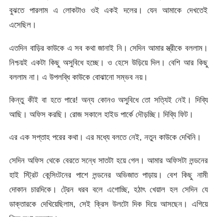
বুঝতে পারলাম এ লোকটাও ওই একই দলের। যেন আমাকে দেখতেই
এসেছিল।
এতদিন বাড়ির কাউকে এ সব কথা জানাই নি। সেদিন আমার স্ত্রীকে বললাম।
নিশ্চয়ই একটা কিছু অসুবিধে হচ্ছে। ও হেসে উড়িয়ে দিল। বেশি আর কিছু
বললাম না। এ উপলব্ধি কাউকে বোঝানো সম্ভব নয়।
কিন্তু কীই বা হতে পারে! অন্য কোনও অসুবিধে তো সত্যিই নেই। দিব্যি
আছি। অফিস করছি। রোজ সকালে হাইড পার্কে দৌড়চ্ছি। দিব্যি ফিট।
এর এক সপ্তাহ পরের কথা। এর মধ্যে বলতে নেই, নতুন কাউকে দেখিনি।
সেদিন অফিস থেকে বেরতে সন্ধে সাতটা হয়ে গেল। আমার অফিসটা লন্ডনের
হাই স্ট্রিট কেন্সিংটনের পাশে লন্ডনের অভিজাত পাড়ায়। বেশ কিছু নামী
দোকান চারদিকে। ট্রেন ধরব বলে এগোচ্ছি, হঠাৎ খেয়াল হল সেদিন যে
ডাক্তারকে দেখিয়েছিলাম, সেই ক্রিস উলটো দিক দিয়ে আসছেন। এগিয়ে