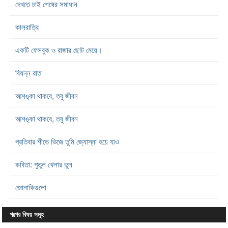
দেখতে চাই শেষের সমাধান
কালরাত্রি
একটি ফেসবুক ও রাজার ছোট মেয়ে।
বিষন্ন রাত
আশঙ্কা থাকবে, তবু জীবন
আশঙ্কা থাকবে, তবু জীবন
প্রতিবার শীতে ভিজে তুমি জ্যোস্না হয়ে যাও
কবিতা: পুতুল খেলার ভুল
জোনাকিগুলো
গল্পের বিষয় সমূহ