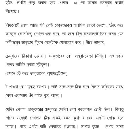
হঠাৎ লেখাটা পড়ে অবাক হয়ে গেলাম। এ তো আমার সমস্যার কথাই
লিখেছে।
লিফলেটে লেখা আছে যদি কেউ কোনওরকম মানসিক রোগে ভোগে, হঠাৎ করে
অদ্ভুত কোনকিছু দেখতে শুরু করে, তা হলে ফ্রি কনসালটেশনের জন্য যেন
অবিলম্বে ডাক্তার ক্রিস বেনেটকে যোগাযোগ করে। নীচে নাম্বার,
চেম্বারের ঠিকানা দেওয়া। ডাক্তারের বেশ লম্বা-চওড়া ডিগ্রি। এখানকার
হেলথ সার্ভিস দ্বারা স্বীকৃত।
এখানে চট করে ডাক্তারের অ্যাপয়েন্টমেন্
ট পাওয়া বেশ দুরূহ ব্যাপার। তাই সঙ্গে-সঙ্গে ঠিক করে নিলাম অফিসের মাঝে
কোন একসময় ওঁর কাছে ঘুরে আসব।
যেদিন গেলাম ডাক্তারের চেম্বারে সেদিন বেশ কয়েকজন রোগী ছিল। কিন্তু
তাদের মধ্যেই দেখলাম ঠিক একই রকম কুয়াশায় ঘেরা একটা লোক বসে
আছে। গায়ে একটা দামি লেদারের লংকোট। মাথায় হ্যাট। দেখার মতো