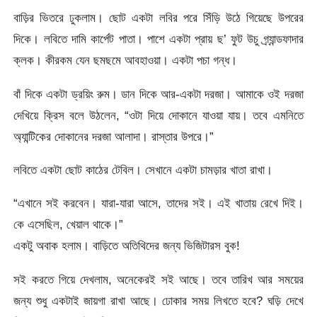
বাড়ির ভিতরে ঢুকলাম। ছোট একটা লবির পরে সিঁড়ি উঠে গিয়েছে উপরের
দিকে। লবিতে দামি কার্পেট পাতা। পাশে একটা প্রায় ছ’ ফুট উচু গ্র্যান্ডফাদার
ক্লক। কীরকম যেন ছমছমে আবহাওয়া। একটা পচা গন্ধ।
বাঁ দিকে একটা ড্রয়িং রুম। ডান দিকে আর-একটা দরজা। আমাকে ওই দরজা
দেখিয়ে ক্রিস বলে উঠলেন, “ওটা দিয়ে দোকানে যাওয়া যায়। তবে এমনিতে
অ্যান্টিকের দোকানের দরজা আলাদা। রাস্তার উপরে।”
লবিতে একটা ছোট কাঠের টেবিল। সেখানে একটা চামড়ার খাতা রাখা।
“এখানে সই করবেন। যারা-যারা আসে, তাদের সই। এই খাতায় রেখে দিই।
কে এসেছিল, খেয়াল থাকে।”
একটু অবাক হলাম। বাড়িতে অতিথিদের জন্য ভিজিটারস বুক!
সই করতে গিয়ে দেখলাম, অনেকেরই সই আছে। তবে তারিখ আর সময়ের
জন্য শুধু একটাই জায়গা রাখা আছে। ঢোকার সময় লিখতে হবে? ঘড়ি দেখে