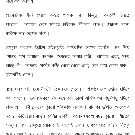
গিয়ে কথা বললাম।
ভেবেছিলাম উনি খেয়াল করতে পারবেন না। কিন্তু একবারেই চিনতে
পারলেন। আমাকে দেখে জানতে চাইলেন কীরকম আছি। সেরকম অন্য
কাউকে আর দেখেছি কিনা।
উল্লেখ করলাম ব্রিটিশ লাইব্রেরির কয়েকদিন আগের ঘটনাটা। মন দিয়ে
শোনার পরে আমাকে বললেন, “কাছেই আমার বাড়ী। আপনার একটু সময়
আছে কি? আপনার কেসটা কফি খেতে-খেতে একটু ভাল করে শোনা যাক।
ইন্টারেস্টিং কেস।”
বলে রাস্তা পার হয়ে উলটো দিকে চলে গেলেন। তারপরে বেশ জোরে হাঁটতে
শুরু করলেন। কোনওরকমে ওঁর সঙ্গে তাল রেখে আমিও ওঁর পিছু-পিছু হাঁটতে
থাকলাম। এটা লন্ডনের পুরনো অভিজাত এলাকা। রাস্তার দু’ধারে আগেকার
দিনের ভিক্টোরিয়ান বাড়ি। বেশির ভাগই একশো-দেড়শো বছর পুরনো। শীতের
সন্ধে। এখন রাস্তায় লোক নেই বললেই চলে। দু’ধারে পাতা হারিয়ে নিঃস্ব
হয়ে যাওয়া গাছের সারি। ল্যাম্পের হলুদ আলো অন্ধকারের মধ্যে যেন শুধু