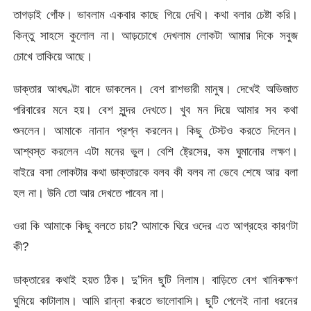
তাগড়াই গোঁফ। ভাবলাম একবার কাছে গিয়ে দেখি। কথা বলার চেষ্টা করি।
কিন্তু সাহসে কুলোল না। আড়চোখে দেখলাম লোকটা আমার দিকে সবুজ
চোখে তাকিয়ে আছে।
ডাক্তার আধঘণ্টা বাদে ডাকলেন। বেশ রাশভারী মানুষ। দেখেই অভিজাত
পরিবারের মনে হয়। বেশ সুন্দর দেখতে। খুব মন দিয়ে আমার সব কথা
শুনলেন। আমাকে নানান প্রশ্ন করলেন। কিছু টেস্টও করতে দিলেন।
আশ্বস্ত করলেন এটা মনের ভুল। বেশি ষ্ট্রেসের, কম ঘুমানোর লক্ষণ।
বাইরে বসা লোকটার কথা ডাক্তারকে বলব কী বলব না ভেবে শেষে আর বলা
হল না। উনি তো আর দেখতে পাবেন না।
ওরা কি আমাকে কিছু বলতে চায়? আমাকে ঘিরে ওদের এত আগ্রহের কারণটা
কী?
ডাক্তারের কথাই হয়ত ঠিক। দু’দিন ছুটি নিলাম। বাড়িতে বেশ খানিকক্ষণ
ঘুমিয়ে কাটালাম। আমি রান্না করতে ভালোবাসি। ছুটি পেলেই নানা ধরনের