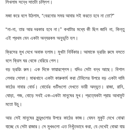
লিখলাম সন্ধে সাতটা চল্লিশ।
মজা করে বলে উঠলাম, “বেরনোর সময় আবার সই করতে হবে না তো?”
“না-না, তার আর দরকার হবে না।” কথাটার মধ্যে কী ছিল জানি না, কিন্তু
এই প্রথম যেন একটা অন্যরকম অনুভূতি হল।
ক্রিসের মুখ দেখে অবাক হলাম। মুখটা নির্বিকার। আমাকে ড্রয়িং রুমে বসতে
বলে ক্রিস ঘর থেকে বেরিয়ে গেল।
বড় ড্রয়িং রুম। এক দিকে ফায়ারপ্লেস। যদিও সেটা বন্ধ আছে। বিশাল
লেদার সোফা। মাঝখানে একটা কারুকার্য করা টেবিলের উপরে বড় একটা দামি
কাঠের দাবার বোর্ড। বোর্ডের গুটিগুলো দেখতে ভারী অদ্ভুত। রাজা, রানি,
ঘোড়া, গজ, বোড়ে সবই এক-একটা মানুষের মুখ। প্রত্যেকটা প্রায় আধাফুট
মতো উচু।
আর সেই মানুষের মুন্ডুগুলোর উপরে কাঠের কাজ। যেমন মুকুট দেখে বোঝা
যাচ্ছে যে সেটা রাজার। সে মুখগুলো এত নিখুঁতভাবে করা, যে দেখেই বোঝা যায়