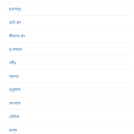
ছড়াসমূহ
ছোট গল্প
জীবনের গল্প
দু:খদায়ক
ধর্মীয়
প্রবন্ধ
ফ্যান্টাসি
ভালবাসা
ভৌতিক
রহস্য