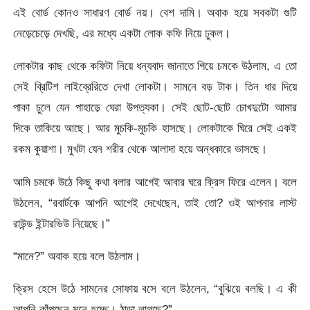
এই বোর্ড কোনও সাধারণ বোর্ড নয়। বেশ দামি। অবাক হয়ে সবকটা গুটি
নেড়েচেড়ে দেখছি, এর মধ্যে একটা লোক কফি নিয়ে ঢুকল।
লোকটার কাছ থেকে কফিটা নিয়ে ধন্যবাদ জানাতে গিয়ে চমকে উঠলাম, এ তো
সেই ব্রিটিশ লাইব্রেরিতে দেখা লোকটা। সামনে বড় টাক। তিন ধার দিয়ে
পাকা চুলে যেন পাহাড়ে ঘেরা উপত্যকা। সেই ছোট-ছোট চোখদুটো আমার
দিকে তাকিয়ে আছে। আর মুচকি-মুচকি হাসছে। লোকটাকে ঘিরে সেই একই
রকম কুয়াশা। মুখটা যেন শরীর থেকে আলাদা হয়ে অন্ধকারে ভাসছে।
আমি চমকে উঠে কিছু কথা বলার আগেই আবার ঘরে ক্রিস ফিরে এলেন। বলে
উঠলেন, “রবার্টকে আপনি আগেই দেখেছেন, তাই তো? ওই আপনার লাস্ট
রাউন্ড ইন্টারভিউ নিয়েছে।”
“মানে?” অবাক হয়ে বলে উঠলাম।
ক্রিস হেসে উঠে সামনের সোফায় বসে বলে উঠলেন, “বুঝিয়ে বলছি। এ কী
আপনি কাঁপছেন মনে হচ্ছে। ঠান্ডা লাগছে?”