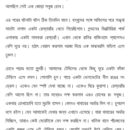
আসছিল সেই এক জোড়া সবুজ চোখ।
এর পরের ঘটনাটা ঘটল ঠিক তিনদিন বাদে। বন্ধুদের সঙ্গে অফিসের পরে সন্ধ্যা
সাতটা নাগাদ একটা রেস্তারাঁয় খেতে গিয়েছিলাম। লন্ডনের ভিক্টোরিয়া পার্ক
এলাকায় একটা নামকরা রেস্তরাঁ। এখান থেকে রানির বাকিংহাম প্যালেসও
বেশি দূরে নয়। হঠাৎ খেয়াল করলাম দরজা দিয়ে এক মাঝবয়সি মহিলা এসে
ঢুকল।
চোখে পড়ার মতো সুন্দরী। আমাদের টেবিলের থেকে কিছু দূরে একটা ফাঁকা
টেবিলে এসে বসল। সোনালি চুল। গায়ে একটা ভেলভেটের নীল রঙের লং
ড্রেস। একেও যেন স্পষ্ট দেখা যাচ্ছে না। একেও ঘিরে কুয়াশা। রেস্তরাঁয়
বেশি আলো ছিল না। তার মধ্যেও লক্ষ করলাম এরও চোখের রং সবুজ।
একবার চোখাচোখি হতে মুচকি হাসল। কোনও খাবারের অর্ডার দিল না। চুপচাপ
বসে রইল। যেন আমাকেই দেখার জন্য এখানে এসেছে। যারা খাবারের অর্ডার
নিচ্ছিল, তারাও কেউ মেয়েটাকে যেন লক্ষ করছিল না। খানিক বাদে পাঁচজনের
একটা গ্রুপ এসে ওই টেবিলে বসল। মেয়েটা তখনই উঠে বেরিয়ে গেল।