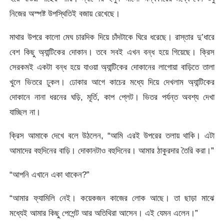
নিজের অস্পষ্ট উপস্থিতিই বজায় রেখেছে।
মাথার উপরে কালো মেঘ চারদিক দিয়ে চাঁদটাকে ঘিরে ধরেছে। রাস্তার দু’ধারে
বেশ কিছু অ্যান্টিকের দোকান। তবে সবই এখন বন্ধ হয়ে গিয়েছে। ক্রিস
সেরকমই একটা বন্ধ হয়ে যাওয়া অ্যান্টিকের দোকানের লাগোয়া বাড়িতে তালা
খুলে ভিতরে ঢুকল। ঢোকার আগে কাচের মধ্যে দিয়ে দেখলাম অ্যান্টিকের
দোকানে নানা ধরনের ঘড়ি, মূর্তি, কাপ প্লেট। ভিতর পৰ্যন্ত অবশ্য দেখা
যাচ্ছিল না।
ক্রিস আমাকে দেখে বলে উঠলেন, “আমি এরই উপরের তলায় থাকি। এটা
আমাদের বহুদিনের বাড়ি। দোকানটাও বহুদিনের। আমার ঠাকুরদার তৈরি করা।”
“আপনি এখানে একা থাকেন?”
“আমার ফ্যামিলি নেই। কয়েকজন কাজের লোক আছে। তা ছাড়া মাঝে
মধ্যেই আমার কিছু পেশেন্ট আর অতিথিরা আসেন। এই যেমন এলেন।”