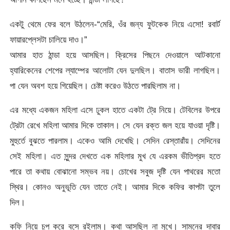
একটু থেমে ফের বলে উঠলেন-“মেরি, ওঁর জন্য ফুটকেক নিয়ে এসো! রবার্ট
ফায়ারপ্লেসটা চালিয়ে দাও।”
আমার হাত ঠান্ডা হয়ে আসছিল। ক্রিসের পিছনে দেওয়ালে আটকানো
হ্যারিকেনের শেপের ল্যাম্পের আলোটা যেন দুলছিল। বাতাস ভারী লাগছিল।
পা যেন অবশ হয়ে গিয়েছিল। চেষ্টা করেও উঠতে পারছিলাম না।
এর মধ্যে একজন মহিলা এসে ঢুকল হাতে একটা ট্রে নিয়ে। টেবিলের উপরে
ট্রেটা রেখে মহিলা আমার দিকে তাকাল। সে যেন রক্ত জল হয়ে যাওয়া দৃষ্টি।
মুহুর্তে বুঝতে পারলাম। একেও আমি দেখেছি। সেদিন রেস্তারাঁয়। সেদিনের
সেই মহিলা। এত সুন্দর দেখতে এক মহিলার মুখ যে এরকম ভীতিপ্রদ হতে
পারে তা কথায় বোঝানো সম্ভব নয়। চোখের সবুজ দৃষ্টি যেন পাথরের মতো
স্থির। কোনও অনুভূতি যেন তাতে নেই। আমার দিকে কফির কাপটা তুলে
দিল।
কফি নিয়ে চুপ করে বসে রইলাম। কথা আসছিল না মুখে। সামনের দাবার