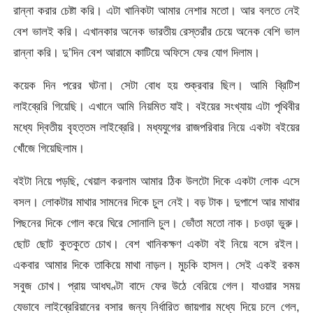
রান্না করার চেষ্টা করি। এটা খানিকটা আমার নেশার মতো। আর বলতে নেই
বেশ ভালই করি। এখানকার অনেক ভারতীয় রেস্তরাঁর চেয়ে অনেক বেশি ভাল
রান্না করি। দু’দিন বেশ আরামে কাটিয়ে অফিসে ফের যোগ দিলাম।
কয়েক দিন পরের ঘটনা। সেটা বোধ হয় শুক্রবার ছিল। আমি ব্রিটিশ
লাইব্রেরি গিয়েছি। এখানে আমি নিয়মিত যাই। বইয়ের সংখ্যায় এটা পৃথিবীর
মধ্যে দ্বিতীয় বৃহত্তম লাইব্রেরি। মধ্যযুগের রাজপরিবার নিয়ে একটা বইয়ের
খোঁজে গিয়েছিলাম।
বইটা নিয়ে পড়ছি, খেয়াল করলাম আমার ঠিক উলটো দিকে একটা লোক এসে
বসল। লোকটার মাথার সামনের দিকে চুল নেই। বড় টাক। দুপাশে আর মাথার
পিছনের দিকে গোল করে ঘিরে সোনালি চুল। ভোঁতা মতো নাক। চওড়া ভুরু।
ছোট ছোট কুতকুতে চোখ। বেশ খানিকক্ষণ একটা বই নিয়ে বসে রইল।
একবার আমার দিকে তাকিয়ে মাথা নাড়ল। মুচকি হাসল। সেই একই রকম
সবুজ চোখ। প্রায় আধঘণ্টা বাদে ফের উঠে বেরিয়ে গেল। যাওয়ার সময়
যেভাবে লাইব্রেরিয়ানের বসার জন্য নির্ধারিত জায়গার মধ্যে দিয়ে চলে গেল,