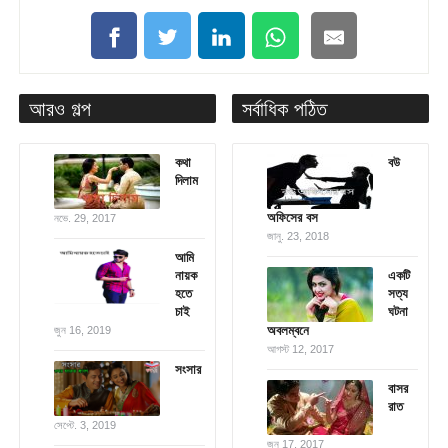
আরও গল্প
সর্বাধিক পঠিত
কথা
বউ
দিলাম
অফিসের বস
নভে. 29, 2017
জানু. 23, 2018
আমি
নায়ক
একটি
হতে
সত্য
চাই
ঘটনা
অবলম্বনে
জুন 16, 2019
আগস্ট 12, 2017
সংসার
বাসর
রাত
সেপ্টে. 3, 2019
জুন 17, 2017