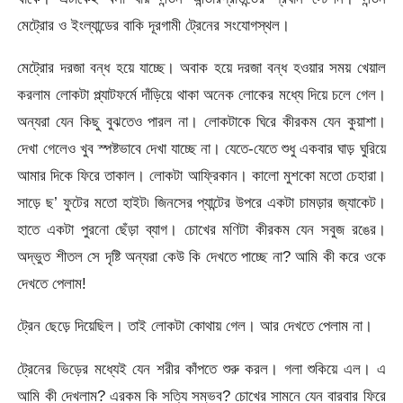
মেট্রোর ও ইংল্যান্ডের বাকি দূরগামী ট্রেনের সংযোগস্থল।
মেট্রোর দরজা বন্ধ হয়ে যাচ্ছে। অবাক হয়ে দরজা বন্ধ হওয়ার সময় খেয়াল
করলাম লোকটা প্ল্যাটফর্মে দাঁড়িয়ে থাকা অনেক লোকের মধ্যে দিয়ে চলে গেল।
অন্যরা যেন কিছু বুঝতেও পারল না। লোকটাকে ঘিরে কীরকম যেন কুয়াশা।
দেখা গেলেও খুব স্পষ্টভাবে দেখা যাচ্ছে না। যেতে-যেতে শুধু একবার ঘাড় ঘুরিয়ে
আমার দিকে ফিরে তাকাল। লোকটা আফ্রিকান। কালো মুশকো মতো চেহারা।
সাড়ে ছ’ ফুটের মতো হাইট৷ জিনসের প্যান্টের উপরে একটা চামড়ার জ্যাকেট।
হাতে একটা পুরনো ছেঁড়া ব্যাগ। চোখের মণিটা কীরকম যেন সবুজ রঙের।
অদ্ভুত শীতল সে দৃষ্টি অন্যরা কেউ কি দেখতে পাচ্ছে না? আমি কী করে ওকে
দেখতে পেলাম!
ট্রেন ছেড়ে দিয়েছিল। তাই লোকটা কোথায় গেল। আর দেখতে পেলাম না।
ট্রেনের ভিড়ের মধ্যেই যেন শরীর কাঁপতে শুরু করল। গলা শুকিয়ে এল। এ
আমি কী দেখলাম? এরকম কি সত্যি সম্ভব? চোখের সামনে যেন বারবার ফিরে