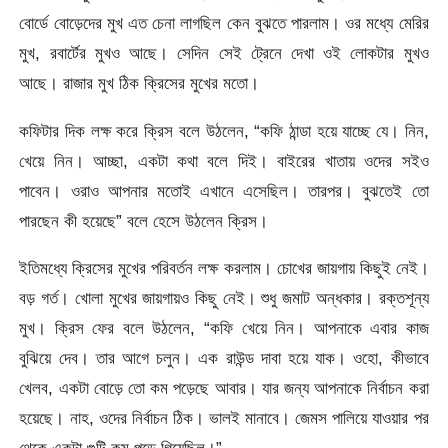
বোর্ডে বোড়েদের মুখ এত চেনা লাগছিল কেন বুঝতে পারলাম। ওর মধ্যে মেরির
মুখ, রবার্টের মুখও আছে। সেদিন সেই ট্রেনে দেখা ওই লোকটার মুখও
আছে। রাজার মুখ ঠিক ক্রিসের মুখের মতো।
কফিটার দিক লক্ষ করে ক্রিস বলে উঠলেন, “কফি ঠান্ডা হয়ে যাচ্ছে যে। নিন,
খেয়ে নিন। আচ্ছা, একটা কথা বলে দিই। বাইরের খাতায় ওদের সইও
পাবেন। ওরাও আপনার মতোই এখানে এসেছিল। তারপর। বুঝতেই তো
পারছেন কী হয়েছে” বলে হেসে উঠলেন ক্রিস।
ইতিমধ্যে ক্রিসের মুখের পরিবর্তন লক্ষ করলাম। চোখের জায়গায় কিছুই নেই।
বড় গর্ত। খোলা মুখের জায়গায়ও কিছু নেই। শুধু জমাট অন্ধকার। রক্তশূন্য
মুখ। ক্রিস ফের বলে উঠলেন, “কফি খেয়ে নিন। আপনাকে এবার কাজ
বুঝিয়ে দেব। তার আগে চলুন। এক রাউন্ড দাবা হয়ে যাক। ওহো, কীভাবে
খেলব, একটা বোড়ে তো কম পড়েছে আবার। যার জন্য আপনাকে নির্বাচন করা
হয়েছে। নাহ, ওদের নির্বাচন ঠিক। ভালই মানাবে। জেমস পালিয়ে যাওয়ার পর
থেকে একটা গুটি কম পড়ে গিয়েছিল।”