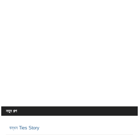
নতুন গল্প
বন্ধন Ties Story