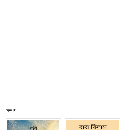
অনুরূপ গল্প