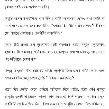
বুঝলাম কেউ ওকে দেখতে পায় নি।
অ্যান্ডি আমার উলটোদিকে বসে ছিল। আমি অনেকক্ষণ কোনও কথা বলছি না
দেখে আমাকে লক্ষ করে বলে উঠল, “তোমার কি শরীর খারাপ লাগছে? কীরকম
যেন লাগছে তোমাকে। এভরিথিং অলরাইট?”
হেসে উঠে মনের ভাব লুকোনোর চেষ্টা করলাম। যতটা সম্ভব স্বাভাবিক
হওয়ার চেষ্টা করলাম। খানিকক্ষণের মধ্যে বন্ধুদের সঙ্গে আড্ডায় ভুলেও গেলাম
ওই মহিলাকে দেখার কথা।
কিন্তু রেস্তরাঁ থেকে বেরিয়েই আবার প্রশ্নটা ফিরে এল। আমি কি তা হলে
কোন মানসিক অসুস্থতায় ভুগছি? এরকম কেন হচ্ছে?
পরের দিন মেট্রো থেকে বেরিয়ে অফিসের দিকে যাচ্ছি, হঠাৎ দেখি ব্যস্ত
রাস্তায় একটা দাড়িওয়ালা কালো লোক লিফলেট বিলি করছে। আমাকে দেখে
একটা লিফলেট এগিয়ে দিল। নিয়ে একবার চোখ বুলিয়ে ফেলে দিতে যাচ্ছিলাম,