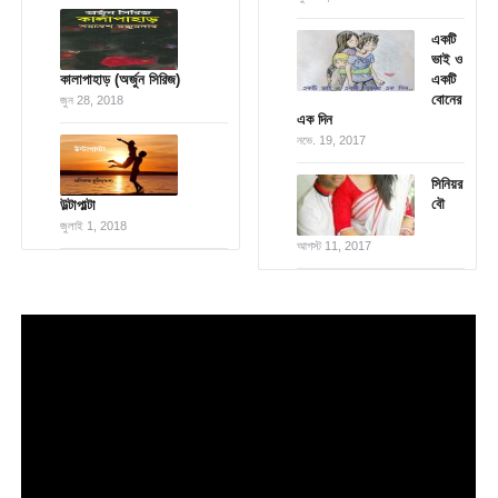
একটি
ভাই ও
কালাপাহাড় (অর্জুন সিরিজ)
একটি
বোনের
জুন 28, 2018
এক দিন
নভে. 19, 2017
সিনিয়র
বৌ
উল্টাপাল্টা
জুলাই 1, 2018
আগস্ট 11, 2017