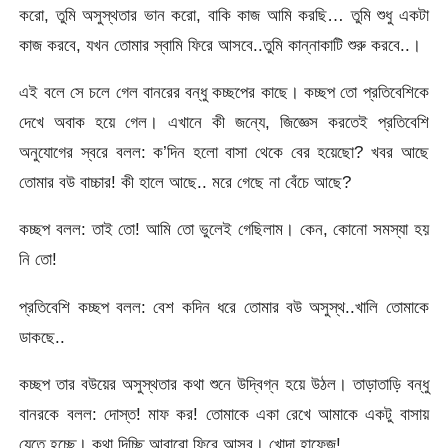
করো, তুমি অসুস্থতার ভান করো, বাকি কাজ আমি করছি… তুমি শুধু একটা
কাজ করবে, যখন তোমার স্বামি ফিরে আসবে..তুমি কান্নাকাটি শুরু করবে..।
এই বলে সে চলে গেল বানরের বন্ধু কচ্ছপের কাছে। কচ্ছপ তো প্রতিবেশিকে
দেখে অবাক হয়ে গেল। এখানে কী জন্যে, জিজ্ঞেস করতেই প্রতিবেশি
অনুযোগের স্বরে বলল: ক’দিন হলো বাসা থেকে বের হয়েছো? খবর আছে
তোমার বউ বাচ্চার! কী হালে আছে.. মরে গেছে না বেঁচে আছে?
কচ্ছপ বলল: তাই তো! আমি তো ভুলেই গেছিলাম। কেন, কোনো সমস্যা হয়
নি তো!
প্রতিবেশি কচ্ছপ বলল: বেশ কদিন ধরে তোমার বউ অসুস্থ..খালি তোমাকে
ডাকছে..
কচ্ছপ তার বউয়ের অসুস্থতার কথা শুনে উদ্বিগ্ন হয়ে উঠল। তাড়াতাড়ি বন্ধু
বানরকে বলল: দোস্ত! মাফ কর! তোমাকে একা রেখে আমাকে একটু বাসায়
যেতে হচ্ছে। কথা দিচ্ছি আবারো ফিরে আসব। খোদা হাফেজ!