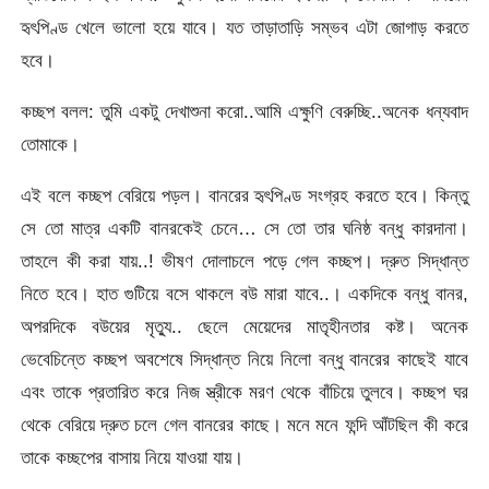
হৃৎপিণ্ড খেলে ভালো হয়ে যাবে। যত তাড়াতাড়ি সম্ভব এটা জোগাড় করতে
হবে।
কচ্ছপ বলল: তুমি একটু দেখাশুনা করো..আমি এক্ষুণি বেরুচ্ছি..অনেক ধন্যবাদ
তোমাকে।
এই বলে কচ্ছপ বেরিয়ে পড়ল। বানরের হৃৎপিণ্ড সংগ্রহ করতে হবে। কিন্তু
সে তো মাত্র একটি বানরকেই চেনে… সে তো তার ঘনিষ্ঠ বন্ধু কারদানা।
তাহলে কী করা যায়..! ভীষণ দোলাচলে পড়ে গেল কচ্ছপ। দ্রুত সিদ্ধান্ত
নিতে হবে। হাত গুটিয়ে বসে থাকলে বউ মারা যাবে..। একদিকে বন্ধু বানর,
অপরদিকে বউয়ের মৃত্যু.. ছেলে মেয়েদের মাতৃহীনতার কষ্ট। অনেক
ভেবেচিন্তে কচ্ছপ অবশেষে সিদ্ধান্ত নিয়ে নিলো বন্ধু বানরের কাছেই যাবে
এবং তাকে প্রতারিত করে নিজ স্ত্রীকে মরণ থেকে বাঁচিয়ে তুলবে। কচ্ছপ ঘর
থেকে বেরিয়ে দ্রুত চলে গেল বানরের কাছে। মনে মনে ফন্দি আঁটছিল কী করে
তাকে কচ্ছপের বাসায় নিয়ে যাওয়া যায়।