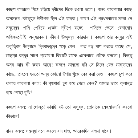
কচ্ছপ বানরকে পিঠে চড়িয়ে দ্বীপের দিকে রওনা হলো। বানর কারদানার কাছে
অসম্ভব কৌতূহল উদ্দীপক ছিল এই যাত্রা। কারণ এই প্রথমবারের মতো সে
সমুদ্রের পানি পেরিয়ে একটা দ্বীপে যাচ্ছে। পানিতে ভেসে বেড়ানোর
অভিজ্ঞতাটাই অন্যরকম। ভীষণ উৎফুল্ল কারদানা। কচ্ছপ তার বন্ধুর এই
অকৃত্রিম উল্লাসে দ্বিধাদ্বন্দ্বে পড়ে গেল। কত বড় পাপ করতে যাচ্ছে সে,
তাছাড়া বন্ধুর সাথে প্রতারণা বিষয়টি তাকে একেবারে জেঁকে বসলো। কিন্তু
অন্য আর কী করার আছে! কচ্ছপ ভাবলো যদি সে নিজে যেত ডাক্তারের
কাছে, তাহলে হয়তো অন্য কোনো উপায় খুঁজে বের করা যেত। কচ্ছপ চুপ করে
থাকায় কারদানা বলল: কী ব্যাপার! চুপ হয়ে গেলে কেন? আমার ভারে ক্লান্ত
হয়ে গেছো বুঝি!
কচ্ছপ বলল: না দোস্ত! ভাবছি বউ তো অসুস্থ, তোমাকে মেহমানদারি করবো
কীভাবে!
বানর বলল: সমস্যা মনে করলে বাদ দাও, আরেকদিন যাওয়া যাবে।