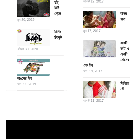
আগস্ট 12, 2017
দুষ্টু
মিষ্টি
প্রেম
বাসর
রাত
জুন 30, 2019
জুন 17, 2017
নিশির
চিরকুট
একটি
ভাই ও
এপ্রিল 30, 2020
একটি
বোনের
এক দিন
নভে. 19, 2017
ভাঙনের দিন
সিনিয়র
নভে. 11, 2019
বৌ
আগস্ট 11, 2017