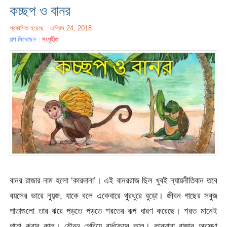
কচ্ছপ ও বানর
প্রকাশিত হয়েছে : এপ্রিল 24, 2018
গল্প লিখেছেন :
সংগৃহীত
বানর রাজার নাম হলো ‘কারদানা’। এই বানররাজ ছিল খুবই ন্যায়নীতিবান তবে
বয়সের ভারে ন্যুব্জ, যাকে বলে একেবারে থুরথুরে বুড়ো। জীবন গাছের সবুজ
পাতাগুলো তার ঝরে পড়তে পড়তে শরতের রূপ ধারণ করেছে। শরত মানেই
পাতা ঝরার কাল। যৌবন পেরিয়ে বার্ধক্যের কাল। কারদানা রাজার অবস্থা