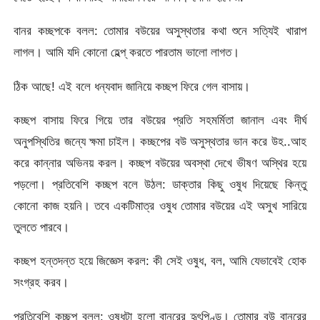
বানর কচ্ছপকে বলল: তোমার বউয়ের অসুস্থতার কথা শুনে সত্যিই খারাপ
লাগল। আমি যদি কোনো হেল্প্ করতে পারতাম ভালো লাগত।
ঠিক আছে! এই বলে ধন্যবাদ জানিয়ে কচ্ছপ ফিরে গেল বাসায়।
কচ্ছপ বাসায় ফিরে গিয়ে তার বউয়ের প্রতি সহমর্মিতা জানাল এবং দীর্ঘ
অনুপস্থিতির জন্যে ক্ষমা চাইল। কচ্ছপের বউ অসুস্থতার ভান করে উহ..আহ
করে কান্নার অভিনয় করল। কচ্ছপ বউয়ের অবস্থা দেখে ভীষণ অস্থির হয়ে
পড়লো। প্রতিবেশি কচ্ছপ বলে উঠল: ডাক্তার কিছু ওষুধ দিয়েছে কিন্তু
কোনো কাজ হয়নি। তবে একটিমাত্র ওষুধ তোমার বউয়ের এই অসুখ সারিয়ে
তুলতে পারবে।
কচ্ছপ হন্তদন্ত হয়ে জিজ্ঞেস করল: কী সেই ওষুধ, বল, আমি যেভাবেই হোক
সংগ্রহ করব।
প্রতিবেশি কচ্ছপ বলল: ওষুধটা হলো বানরের হৃৎপিণ্ড। তোমার বউ বানরের