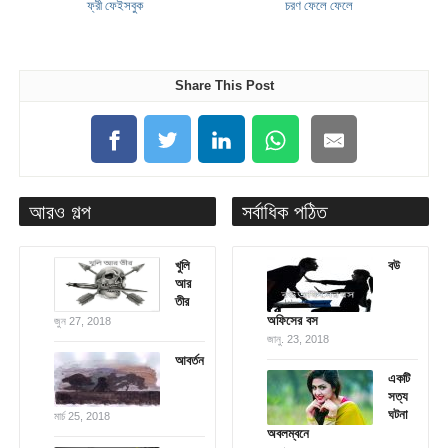
ফ্রী ফেইসবুক
চরণ ফেলে ফেলে
Share This Post
আরও গল্প
সর্বাধিক পঠিত
খুলি
বউ
আর
তীর
অফিসের বস
জুন 27, 2018
জানু. 23, 2018
আবর্তন
একটি
সত্য
ঘটনা
মার্চ 25, 2018
অবলম্বনে