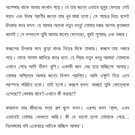
অপেক্ষায় থাকে আবার কখোন পড়ে। যে তার জন্যে এভাবে ডুমুর ফেলছে সেই
মহান এবং উদার প্রাণীর জন্যে তার খুব মায়া হলো। সে গাছের নিচে বসেই
চিৎকার করে বলল: হে আমার অদেখা নতুন বন্ধু! তোমার দয়ার অশেষ কৃতজ্ঞতা
জানাই। যে ফলগুলো তুমি আমার জন্যে ফেলেছো, খুবই সুস্বাদু এবং মজার।
কচ্ছপের চিৎকার শুনে বুড়ো বানর নিচের দিকে তাকায়। কচ্ছপ তার নজরে
পড়ে। তাকে সালাম জানিয়ে বানর বলে: হে প্রিয় নতুন বন্ধু আমার! তোমাকে
এখানে পেয়ে আমি ভীষণ খুশি। একাকী জান বের হয়ে যাচ্ছিলো আমার।
তোমার অস্তিত্ব আমার জন্যে বিশাল প্রাপ্তি। আমি এক্ষুণি নিচে এসে
পরস্পরে পরিচিত হবো। তাই হলো। কচ্ছপ বলল: আচ্ছা! তুমি কোত্থেকে
এসেছো? কোথায় যাবে? এখানে কী করছো?
কারদানা তার জীবনের সত্য গল্প খুলে বলল। এরপর বলল ‘ব্যস, এখন
এভাবেই তোমার খেদমতে আছি। কী যে ভালো হলো তোমাকে পেয়ে…
নিঃসঙ্গতায় দমি একেবারে আটকে যাচ্ছিল আমার’।