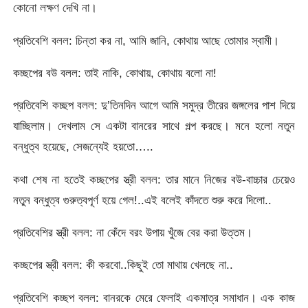
কোনো লক্ষণ দেখি না।
প্রতিবেশি বলল: চিন্তা কর না, আমি জানি, কোথায় আছে তোমার স্বামী।
কচ্ছপের বউ বলল: তাই নাকি, কোথায়, কোথায় বলো না!
প্রতিবেশি কচ্ছপ বলল: দু’তিনদিন আগে আমি সমুদ্র তীরের জঙ্গলের পাশ দিয়ে
যাচ্ছিলাম। দেখলাম সে একটা বানরের সাথে গল্প করছে। মনে হলো নতুন
বন্ধুত্ব হয়েছে, সেজন্যেই হয়তো…..
কথা শেষ না হতেই কচ্ছপের স্ত্রী বলল: তার মানে নিজের বউ-বাচ্চার চেয়েও
নতুন বন্ধুত্ব গুরুত্বপূর্ণ হয়ে গেল!..এই বলেই কাঁদতে শুরু করে দিলো..
প্রতিবেশির স্ত্রী বলল: না কেঁদে বরং উপায় খুঁজে বের করা উত্তম।
কচ্ছপের স্ত্রী বলল: কী করবো..কিছুই তো মাথায় খেলছে না..
প্রতিবেশি কচ্ছপ বলল: বানরকে মেরে ফেলাই একমাত্র সমাধান। এক কাজ