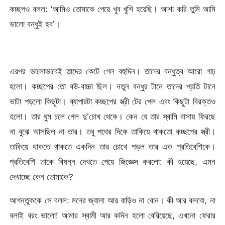
কচ্ছপও বলল: ‘আমিও তোমাকে পেয়ে খুব খুশি হয়েছি। আশা করি তুমি আমি
ভালো বন্ধুই হব’।
এরপর ভালোভাবেই তাদের কেটে গেল বহুদিন। তাদের বন্ধুত্ব আরো গাঢ়
হলো। কচ্ছপের তো বউ-বাচ্চা ছিল। নতুন বন্ধুর টানে তাদের প্রতি টানে
ভাটা পড়লো কিছুটা। ব্যাপারটা কচ্ছপের স্ত্রী টের পেল এবং কিছুটা বিরক্তও
হলো। তার ঘুম চলে গেল দু’চোখ থেকে। কেন যে তার স্বামি বাসায় ফিরছে
না বুঝে আসছিল না তার। তবু পথের দিকে তাকিয়ে থাকতো কচ্ছপের স্ত্রী।
তাকিয়ে থাকতে থাকতে একদিন তার চোখে পড়ল তার এক প্রতিবেশিকে।
প্রতিবেশি তাকে বিষন্ন দেখতে পেয়ে জিজ্ঞেস করলো: কী হয়েছে, এমন
দেখাচ্ছে কেন তোমাকে?
আগন্তুককে সে বলল: মনের জ্বালা আর বাড়িও না বোন। কী আর বলবো, না
বলাই বরং ভালো! আমার স্বামী আর কদিন হলো বেরিয়েছে, এখনো ফেরার