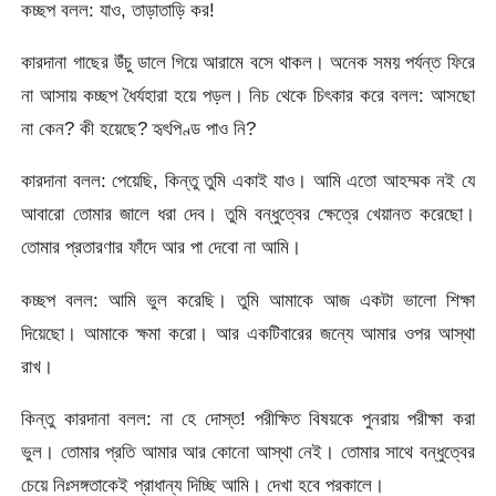
কচ্ছপ বলল: যাও, তাড়াতাড়ি কর!
কারদানা গাছের উঁচু ডালে গিয়ে আরামে বসে থাকল। অনেক সময় পর্যন্ত ফিরে
না আসায় কচ্ছপ ধৈর্যহারা হয়ে পড়ল। নিচ থেকে চিৎকার করে বলল: আসছো
না কেন? কী হয়েছে? হৃৎপিণ্ড পাও নি?
কারদানা বলল: পেয়েছি, কিন্তু তুমি একাই যাও। আমি এতো আহম্মক নই যে
আবারো তোমার জালে ধরা দেব। তুমি বন্ধুত্বের ক্ষেত্রে খেয়ানত করেছো।
তোমার প্রতারণার ফাঁদে আর পা দেবো না আমি।
কচ্ছপ বলল: আমি ভুল করেছি। তুমি আমাকে আজ একটা ভালো শিক্ষা
দিয়েছো। আমাকে ক্ষমা করো। আর একটিবারের জন্যে আমার ওপর আস্থা
রাখ।
কিন্তু কারদানা বলল: না হে দোস্ত! পরীক্ষিত বিষয়কে পুনরায় পরীক্ষা করা
ভুল। তোমার প্রতি আমার আর কোনো আস্থা নেই। তোমার সাথে বন্ধুত্বের
চেয়ে নিঃসঙ্গতাকেই প্রাধান্য দিচ্ছি আমি। দেখা হবে পরকালে।