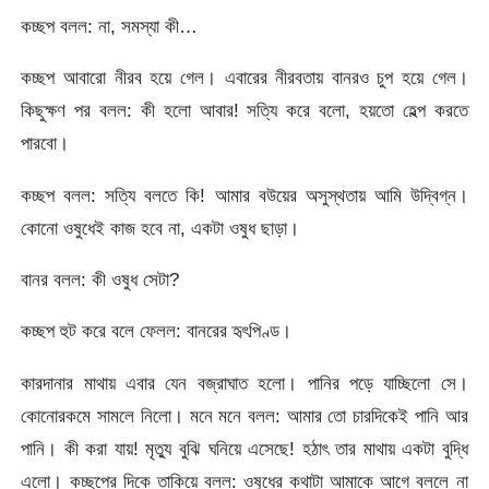
কচ্ছপ বলল: না, সমস্যা কী…
কচ্ছপ আবারো নীরব হয়ে গেল। এবারের নীরবতায় বানরও চুপ হয়ে গেল।
কিছুক্ষণ পর বলল: কী হলো আবার! সত্যি করে বলো, হয়তো হেল্প করতে
পারবো।
কচ্ছপ বলল: সত্যি বলতে কি! আমার বউয়ের অসুস্থতায় আমি উদ্বিগ্ন।
কোনো ওষুধেই কাজ হবে না, একটা ওষুধ ছাড়া।
বানর বলল: কী ওষুধ সেটা?
কচ্ছপ হুট করে বলে ফেলল: বানরের হৃৎপিণ্ড।
কারদানার মাথায় এবার যেন বজ্রাঘাত হলো। পানির পড়ে যাচ্ছিলো সে।
কোনোরকমে সামলে নিলো। মনে মনে বলল: আমার তো চারদিকেই পানি আর
পানি। কী করা যায়! মৃত্যু বুঝি ঘনিয়ে এসেছে! হঠাৎ তার মাথায় একটা বুদ্ধি
এলো। কচ্ছপের দিকে তাকিয়ে বলল: ওষুধের কথাটা আমাকে আগে বললে না