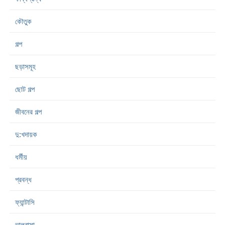
কৌতুক
গল্প
ছড়াসমূহ
ছোট গল্প
জীবনের গল্প
দু:খদায়ক
ধর্মীয়
প্রবন্ধ
ফ্যান্টাসি
ভালবাসা