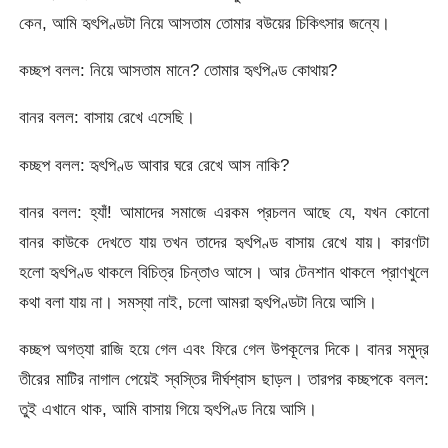
কেন, আমি হৃৎপিণ্ডটা নিয়ে আসতাম তোমার বউয়ের চিকিৎসার জন্যে।
কচ্ছপ বলল: নিয়ে আসতাম মানে? তোমার হৃৎপিণ্ড কোথায়?
বানর বলল: বাসায় রেখে এসেছি।
কচ্ছপ বলল: হৃৎপিণ্ড আবার ঘরে রেখে আস নাকি?
বানর বলল: হ্যাঁ! আমাদের সমাজে এরকম প্রচলন আছে যে, যখন কোনো
বানর কাউকে দেখতে যায় তখন তাদের হৃৎপিণ্ড বাসায় রেখে যায়। কারণটা
হলো হৃৎপিণ্ড থাকলে বিচিত্র চিন্তাও আসে। আর টেনশান থাকলে প্রাণখুলে
কথা বলা যায় না। সমস্যা নাই, চলো আমরা হৃৎপিণ্ডটা নিয়ে আসি।
কচ্ছপ অগত্যা রাজি হয়ে গেল এবং ফিরে গেল উপকূলের দিকে। বানর সমুদ্র
তীরের মাটির নাগাল পেয়েই স্বস্তির দীর্ঘশ্বাস ছাড়ল। তারপর কচ্ছপকে বলল:
তুই এখানে থাক, আমি বাসায় গিয়ে হৃৎপিণ্ড নিয়ে আসি।