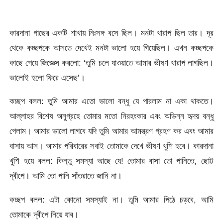
কারদানা গাছের একটি শাখায় নিঃসঙ্গ বসে ছিল। মনটা খারাপ ছিল তার। দূর
থেকে কচ্ছপকে আসতে দেখেই মনটা ভালো হয়ে গিয়েছিল। এখন কচ্ছপকে
কাছে পেয়ে জিজ্ঞেস করলো: ‘তুমি চলে যাওয়াতে আমার ভীষণ খারাপ লাগছিল।
ভালোই হলো ফিরে এসেছ’।
কচ্ছপ বলল: তুমি আমার এতো ভালো বন্ধু যে পারলাম না একা থাকতে।
আল্লাহর বিশেষ অনুগ্রহে তোমার মতো নিরহংকার এবং অভিন্ন হৃদয় বন্ধু
পেলাম। আমার ভালো লাগবে যদি তুমি আমার আমন্ত্রণ গ্রহণ কর এবং আমার
বাসায় আস। আমার পরিবারের সবাই তোমাকে দেখে ভীষণ খুশি হবে। কারদানা
খুশি হয়ে বলল: কিন্তু সমস্যা আছে যে! তোমার বাসা তো পানিতে, ছোট্ট
দ্বীপে। আমি তো পানি সাঁতরাতে জানি না।
কচ্ছপ বলল: এটা কোনো সমস্যাই না। তুমি আমার পিঠে চড়বে, আমি
তোমাকে দ্বীপে নিয়ে যাব।