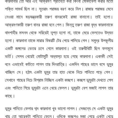
কারদানার তো আর এই আক্রমণ প্রতিহত করা কিংবা মোকাবেলা করার মতো
শক্তি সামর্থ ছিল না। সুতরাং পরাজয় বরণ করে নিল। রাজার পরাজয় মেনে
নেওয়া মানে ষড়যন্ত্রকারী তরুণ বানরকেই রাজা বানানো। তাই হলো।
আক্রমণকারী তরুণ বানর রাজা বনে গেল। কিন্তু তরুণ রাজা বৃদ্ধ কারদানাকে
বাদশাহীর মসনদ থেকে সরিয়েই তৃপ্ত হলো না, তাকে মেরে ফেলতেও উদ্যত
হলো। কারদানা তাকে মারার বিষয়টি টের পেয়ে পালিয়ে গেল। সমুদ্র উপকূলীয়
একটি জঙ্গলের ভেতর চলে গেলে কারদানা। ওই তরুবীথিটি ছিল ফলমূলে
ভর্তি। সেসব খেয়েই মোটামুটি অভ্যস্ত হয়ে গেছে কারদানা। একাকী সেই
বনে এভাবেই কাটতে লাগল তার দিনরাত্রি। একদিন গাছের ডালে বসে ডুমুর
খাচ্ছিল সে। হঠাৎ একটা ডুমুর তার হাত থেকে নিচে পানিতে পড়ে গেল।
সেখানে গাছের নিচে বিশ্রাম নিচ্ছিল একটা কচ্ছপ। কচ্ছপ ডুমুরটা দেখতে পেল
এবং পানিতে গিয়ে ডুমুরটা এনে খেয়ে ফেলল। ডুমুরটা বেশ মজাই লাগল তার
কাছে।
ডুমুর পানিতে ফেলার শব্দ কারদানা খুব ভালো লাগল। সেজন্যে সে একটা ডুমুর
খায় তো আরেকটা পানিতে ফেলে। ওদিকে কচ্ছপও মজা পেয়ে একটা খেয়ে