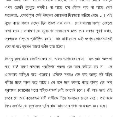
এখন তেমনি থুরথুরে শারদী। না আছে তার যৌবন আর না আছে সেই
সতেজতা…তারুণ্যের সেই উচ্ছ্বল সোনাঝরা দিনগুলো হারিয়ে গেছে…। এই
বুড়ো বানর রাজার রাজ্যে ছিল তরুণ এক বানর। সে সবসময় স্বপ্ন দেখতো
রাজা হবার। সারাক্ষণ সে সুযোগের সন্ধানে থাকতো তার স্বপ্ন পূরণ করার,
স্বপ্নকে বাস্তবে প্রতিষ্ঠিত করার। তার মাথা থেকে এই স্বপ্ন কোনোভাবেই
যেত না বরং ক্রমশ আরো রঙীন হয়ে উঠত।
কিন্তু বৃদ্ধ বানর রাজাটাও মরে না, তারও ভাগ্য খোলে না। কত আর অপেক্ষা
করা যায়! তরুণ বানরের প্রতীক্ষার প্রহর যেন আর কাটতে চায় না। সে
একেবারে অস্থির হয়ে পড়েছে। এদিকে সময়ও যেন তার জন্যে নষ্ট ঘড়ির
কাঁটার মতো অচল হয়ে আছে। সে মনে মনে ভাবল: বানর রাজার তো আর
প্রশাসন চালানোর মতো শক্তি সামর্থ নেই বললেই চলে। কী আর হবে! এই
ভেবে সে তার কয়েকজন সঙ্গী সাথীকে নিয়ে ষড়যন্ত্রে মেতে ওঠে। তাদেরকে
নিয়ে একদিন সে বৃদ্ধ এবং দুর্বল রাজা কারদানার ওপর আক্রমণ করে বসে।