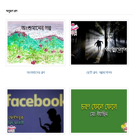
অনুরূপ গল্প
অংশুমানের গল্প
ছোট গল্প: আত্মগোপন