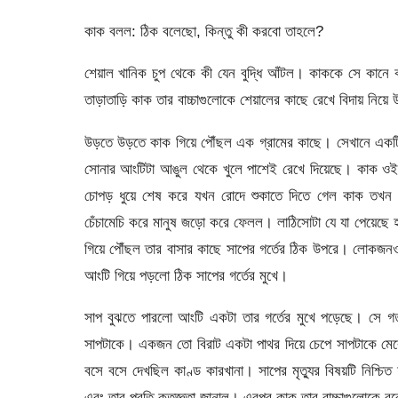
কাক বলল: ঠিক বলেছো, কিন্তু কী করবো তাহলে?
শেয়াল খানিক চুপ থেকে কী যেন বুদ্ধি আঁটল। কাককে সে কানে
তাড়াতাড়ি কাক তার বাচ্চাগুলোকে শেয়ালের কাছে রেখে বিদায় নিয়ে
উড়তে উড়তে কাক গিয়ে পৌঁছল এক গ্রামের কাছে। সেখানে একটি 
সোনার আংটিটা আঙুল থেকে খুলে পাশেই রেখে দিয়েছে। কাক ও
চোপড় ধুয়ে শেষ করে যখন রোদে শুকাতে দিতে গেল কাক তখন আ
চেঁচামেচি করে মানুষ জড়ো করে ফেলল। লাঠিসোটা যে যা পেয়েছ
গিয়ে পৌঁছল তার বাসার কাছে সাপের গর্তের ঠিক উপরে। লোকজ
আংটি গিয়ে পড়লো ঠিক সাপের গর্তের মুখে।
সাপ বুঝতে পারলো আংটি একটা তার গর্তের মুখে পড়েছে। সে 
সাপটাকে। একজন তো বিরাট একটা পাথর দিয়ে চেপে সাপটাকে মের
বসে বসে দেখছিল কাণ্ড কারখানা। সাপের মৃত্যুর বিষয়টি নিশ্
এবং তার প্রতি কৃতজ্ঞতা জানাল। এরপর কাক তার বাচ্চাগুলোকে বু