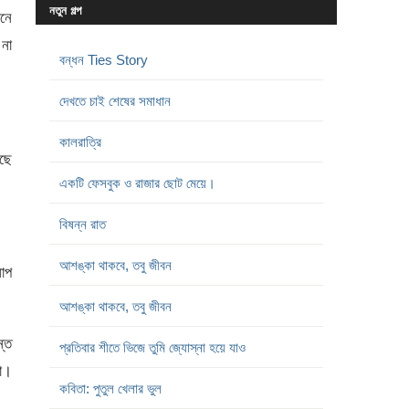
নতুন গল্প
নে
 না
বন্ধন Ties Story
দেখতে চাই শেষের সমাধান
কালরাত্রি
েছে
একটি ফেসবুক ও রাজার ছোট মেয়ে।
বিষন্ন রাত
আশঙ্কা থাকবে, তবু জীবন
াপ
আশঙ্কা থাকবে, তবু জীবন
ন্ত
প্রতিবার শীতে ভিজে তুমি জ্যোস্না হয়ে যাও
না।
কবিতা: পুতুল খেলার ভুল