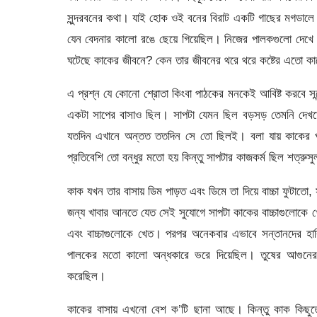
সুন্দরবনের কথা। যাই হোক ওই বনের বিরাট একটি গাছের মগডালে 
যেন বেদনার কালো রঙে ছেয়ে গিয়েছিল। নিজের পালকগুলো দেখে
ঘটেছে কাকের জীবনে? কেন তার জীবনের থরে থরে কষ্টের এতো ক
এ প্রশ্ন যে কোনো শ্রোতা কিংবা পাঠকের মনকেই আবিষ্ট করবে স
একটা সাপের বাসাও ছিল। সাপটা যেমন ছিল বড়সড় তেমনি দেখত
যতদিন এখানে অন্তত ততদিন সে তো ছিলই। বলা যায় কাকের পু
প্রতিবেশি তো বন্ধুর মতো হয় কিন্তু সাপটার কাজকর্ম ছিল শত্রু
কাক যখন তার বাসায় ডিম পাড়ত এবং ডিমে তা দিয়ে বাচ্চা ফুটাতো, 
জন্য খাবার আনতে যেত সেই সুযোগে সাপটা কাকের বাচ্চাগুলোকে খ
এবং বাচ্চাগুলোকে খেত। পরপর অনেকবার এভাবে সন্তানদের হ
পালকের মতো কালো অন্ধকারে ভরে দিয়েছিল। তুষের আগুনের 
করেছিল।
কাকের বাসায় এখনো বেশ ক’টি ছানা আছে। কিন্তু কাক কিছুতে