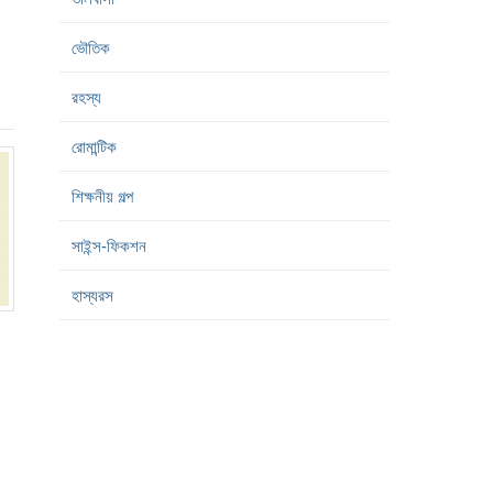
ভৌতিক
রহস্য
রোমান্টিক
শিক্ষনীয় গল্প
সাইন্স-ফিকশন
হাস্যরস