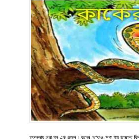
তরুলতায় ভরা ঘন এক জঙ্গল। বহুদূর থেকেও দেখা যায় জঙ্গলের বি