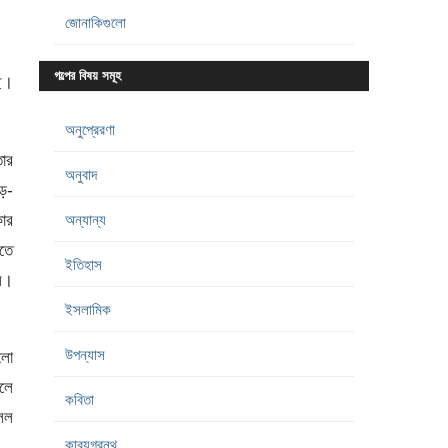
জোনাকিগুলো
গল্পের বিষয় সমূহ
ছে।
অনুপ্রেরণা
তার
অনুবাদ
ড়-
ার
অন্যান্য
ড়তে
ইতিহাস
ল।
ইসলামিক
উপন্যাস
লো
ালে
কবিতা
বলল
কাব্যগ্রন্থ