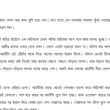
 কানে বলল আর কাক খুশি হয়ে গেল। মনে হলো যেন সমস্যার সমাধান খুঁজে পেয়ে
 উড়াল দিল।
বাড়ির উঠোনে এক মহিলাকে দেখল পানির হাউজের পাশে বসে জামা কাপড় ধুচ্ছে। 
ই ঘরটির ছাদের ওপরে নেমে বসল। তেমন একটা নড়াচড়া করল না। মহিলা তার কাপ
ংটিটা দুই ঠোঁটের মাঝে নিয়ে আস্তে আস্তে উড়াল দিলো। মহিলা দেখেই চীৎক
ে হাতের কাছে তাই নিয়েই তারা কাকের পেছনে পেছনে দৌড়তে লাগল। কাক উড়তে উ
নও দৌড়তে দৌড়তে সাপের গর্তের কাছে গেল। অমনি কাক সোনার আংটিটা নীচে ফেল
গর্ত থেকে বেরিয়ে এলো। আংটিটার কাছে যেতেই লোকজন ভালো করে লাঠিপেটা কর
েই ফেললো। সাপ মরে যাবার পর আংটিটা তুলে নিল তারা। কাক এতোক্ষণ গাছের ড
চিত হবার পর উড়াল দিয়ে সোজা চলে গেল শেয়ালের কাছে। শেয়ালকে সব ঘটনা খুলে 
ঝে নিয়ে ফিরে গেল তার বাসায়।