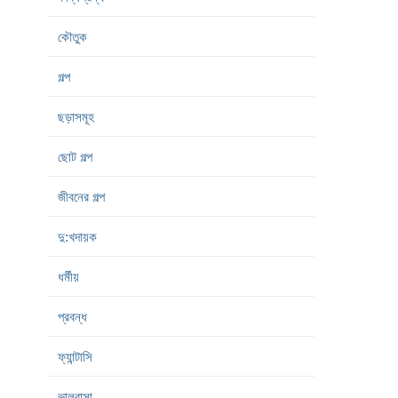
কৌতুক
গল্প
ছড়াসমূহ
ছোট গল্প
জীবনের গল্প
দু:খদায়ক
ধর্মীয়
প্রবন্ধ
ফ্যান্টাসি
ভালবাসা