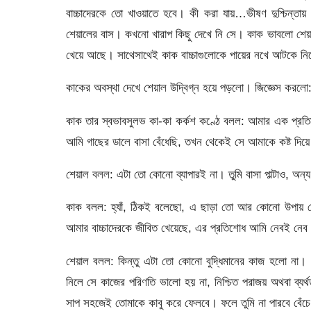
বাচ্চাদেরকে তো খাওয়াতে হবে। কী করা যায়…ভীষণ দুশ্চিন্
শেয়ালের বাস। কখনো খারাপ কিছু দেখে নি সে। কাক ভাবলো শেয়াল
খেয়ে আছে। সাথেসাথেই কাক বাচ্চাগুলোকে পায়ের নখে আটকে নি
কাকের অবস্থা দেখে শেয়াল উদ্বিগ্ন হয়ে পড়লো। জিজ্ঞেস করলো
কাক তার স্বভাবসুলভ কা-কা কর্কশ কণ্ঠে বলল: আমার এক প্রতি
আমি গাছের ডালে বাসা বেঁধেছি, তখন থেকেই সে আমাকে কষ্ট দিয়ে
শেয়াল বলল: এটা তো কোনো ব্যাপারই না। তুমি বাসা পাল্টাও, অন
কাক বলল: হ্যাঁ, ঠিকই বলেছো, এ ছাড়া তো আর কোনো উপায় দে
আমার বাচ্চাদেরকে জীবিত খেয়েছে, এর প্রতিশোধ আমি নেবই নে
শেয়াল বলল: কিন্তু এটা তো কোনো বুদ্ধিমানের কাজ হলো না। ক
নিলে সে কাজের পরিণতি ভালো হয় না, নিশ্চিত পরাজয় অথবা ব্যর
সাপ সহজেই তোমাকে কাবু করে ফেলবে। ফলে তুমি না পারবে বেঁচে