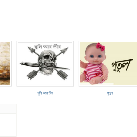
খুলি আর তীর
পুতুল