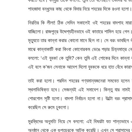
শাহজাদা বন্ধুদের কাছ থেকে বিদায় নিয়ে শহরের দিকে রওনা হলো।
নিয়তির কি লীলা! ঠিক সেদিন সকালেই ওই শহরের বাদশাহ মারা 
যাচ্ছিলো। রাজপুত্র উদ্দেশ্যহীনভাবে ওই কাতারে শামিল হয়ে গ
মৃত্যুতে তার কান্না করার কোনো মানে ছিল না। সে বরং ভাবছিল 
মাঝে কান্নাকাটি করা কিংবা কোনোরকম ভেঙে পড়ার চিহ্নমাত্র
বললো: ‘এই যুবক! কে তুমি? কেন তুমি এই শোকের দিনে কান্না কর
এই বলে ক’জন সেনাকে আদেশ দিলো যুবককে ধরে হাত বেঁধে কারা
তাই করা হলো। পরদিন শহরের গণ্যমান্যজনেরা সমবেত হলেন নত
স্থলাভিষিক্ত হবে। সেজন্যই এই সমাবেশ। কিন্তু যার নাম
শোরগোল সৃষ্টি হলো। বাদশা নির্বাচন হলো না। উল্টো বরং প্রা
করেছিল সে রুমে ঢুকলো।
মুরব্বিদের অনুমতি নিয়ে সে বললো: এই বিষয়টা যত শান্তভাব
অনুষ্ঠান থেকে এক গুপ্তচরকে আটক করেছি। এখন সে প্রাসাদের 