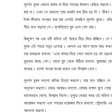
সুদর্শন যুবক কোনো জবাব না দিয়ে শহরের উদ্দেশে বেরিয়ে পড়লো।
যায় না। এখন সে ভাবলো ‘তার কথাটা বলা ঠিক হয় নি’। ভীষণ
টাকা কীভাবে সংগ্রহ করা যায় এসবই ভাবছিল সুদর্শন যুবক। ওদ
নীচে বসে পড়লো সে। ক্লান্তিতে ঘুম এসে গেল তার।
কিছুক্ষণ পর এক ধনী মহিলা ওই গাছের নীচে দিয়ে যাচ্ছিল। সে
যুবক এই শহরে নতুন এসেছে। কেননা এর আগে তাকে আর কখনো দেখে
তার চাকরকে বললো: ‘একে বাসায় নিয়ে গেলে ভালো হয় না! হয়তো টা
যুবকের কাছে গেল। তাকে ঘুম থেকে উঠিয়ে বললো: ঘুমাচ্ছো 
করেছে। চলো! খাওয়া দাওয়া করবে এবং বিশ্রাম নেবে।
সুদর্শন যুবক বললো খানিক চিন্তা করলো। তার মনে হচ্ছিল স
অনুসরণ করলো। চাকর আবারও বললো: তোমার কপাল খুলে গেছে হে
ভালোভাবে খেলো, বিশ্রাম নিলো। দুপুরে ফেরার সময় ওই মহিলা ত
আয়োজন করলো এবং শহরের দরোজায় লিখে রাখলো: সৌন্দর্যের এক
প্রশংসা করলো।