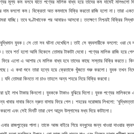
ের মূল্য কম বলবে যাতে পণ্যের মালিক বাধ্য হয়ে তাদের কম দামেই মালগুলো দ
লের দাম বললো কম। বিক্রেতা অত কমদামে বিক্রি করতো রাজি হলো না। তারা একত
া যাচ্ছি। তবে ঘণ্টাখানেক পর আবারও আসবো। ততক্ষণে নিশ্চয়ই বিক্রির সিদ্ধা
র বুদ্ধিমান যুবক। সে তো সব ঘটনা দেখেছিল। তাই সে ব্যবসায়ীকে বললো: ওরা যে 
ে। তবে শর্ত হলো আমি বিকেলে তোমার টাকাটা দেবো। পণ্যের মালিক রাজি হয়ে গ
ীরা ফিরে এলো এ আশায় যে মালিক বাধ্য হবে তাদের কাছে সস্তায় বিক্রি করতে। কিন
ছে। এ কথা শুনে তারা হন্যে হয়ে ক্রেতাকে খুঁজতে শুরু করলো। যুবক তখন নিজ
ো। যদি তোমরা কিনতে না চাও তাহলে অন্য শহরে নিয়ে বিক্রি করবো।
 তারা দুই লাখ টাকায় কিনলো। যুবককে টাকাও বুঝিয়ে দিলো। যুবক পণ্যের মালিককে
ন্য খাবার দাবার কিনে দ্রুত বাসায় ফিরে গেল। শহরের দরোজায় লিখলো: ‘বুদ্ধিমত্ত
 করলো এবং সেই দিনটি তারা বেশ আনন্দ উল্লাসের মধ্য দিয়ে কাটালো।
 এবার রাজপুত্রের পালা। তাকে আজ বাইরে গিয়ে বন্ধুদের জন্য খাওয়া দাওয়ার ব্যবস
াগ্যই হলো সবকিছুর উপরে। তো আজ তুমি শহরে যাও এবং নিজের ভাগ্য পরীক্ষা ক