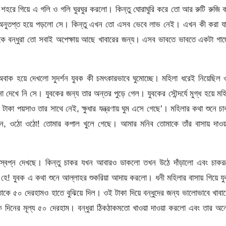
 শহরে গিয়ে এ গলি ও গলি ঘুরঘুর করলো। কিন্তু ঘোরাঘুরি করে তো আর রুটি রুজি 
 অনুতপ্ত হয়ে পড়লো সে। কিন্তু এখন তো এসব ভেবে লাভ নেই। এখন কী করা যা
িকে বন্ধুরা তো সবাই অপেক্ষায় আছে খাবারের জন্য। এসব ভাবতে ভাবতে একটা গা
 অবাক হয়ে দেখলো সুদর্শন যুবক কী চমৎকারভাবে ঘুমোচ্ছে। মহিলা ধরেই নিয়েছিল
 নি সে। যুবকের জন্য তার অন্তর পুড়ে গেল। যুবকের সৌন্দর্যে মুগ্ধ হয়ে মহ
কা পয়সাও তার সাথে নেই, ক্ষুধার যন্ত্রণায় ঘুম এসে গেছে’। মহিলার কথা শুনে চ
কেন, ওঠো ওঠো! তোমার কপাল খুলে গেছে। আমার মনিব তোমাকে তাঁর বাসায় দাওয়
ে স্বপ্ন দেখছে। কিন্তু চাকর যখন আবারও ডাকলো তখন উঠে দাঁড়ালো এবং চাকর
! যুবক এ কথা শুনে আল্লাহর শুকরিয়া আদায় করলো। ধনী মহিলার বাসায় গিয়ে যু
াকে ৫০ দেরহামও হাতে বুঝিয়ে দিল। ওই টাকা দিয়ে বন্ধুদের জন্য ভালোভাবে খাবা
 দিনের মূল্য ৫০ দেরহাম। বন্ধুরা ঠিকঠাকমতো খাওয়া দাওয়া করলো এবং তার অন