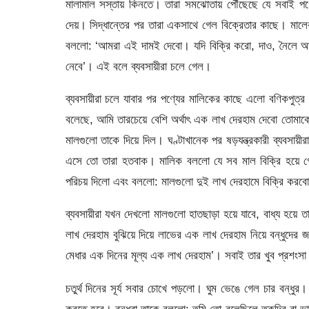
মালামাল সস্তায় কিনতে। তারা সমঝোতায় পৌঁছেছে যে সবাই পণ্য
দেয়। সিদ্ধান্তের পর তারা একসাথে গেল বিক্রেতার কাছে। মা
বললো: ‘আমরা এই দামই দেবো। যদি বিক্রি করো, দাও, নৈলে আমর
নেবে’। এই বলে ব্যবসায়ীরা চলে গেল।
ব্যবসায়ীরা চলে যাবার পর পণ্যের মালিকের কাছে এলো বণিকপুত্
বলেছে, আমি তারচেয়ে বেশি অর্থাৎ এক লাখ দেরহাম দেবো তোমাক
মালগুলো তাকে দিয়ে দিল। ঘণ্টাখানেক পর ষড়যন্ত্রকারী ব্যবসায়
এসে তো তারা হতবাক। মালিক বললো যে সব মাল বিক্রি হয়ে গে
পরিচয় দিলো এবং বললো: মালগুলো দুই লাখ দেরহামে বিক্রি করব
ব্যবসায়ীরা যখন দেখলো মালগুলো হাতছাড়া হয়ে যাবে, বাধ্য হয়ে
লাখ দেরহাম বুঝিয়ে দিয়ে লাভের এক লাখ দেরহাম নিয়ে বন্ধুদের জ
মেধার এক দিনের মূল্য এক লাখ দেরহাম’। সবাই তার খুব প্রশংসা
চতুর্থ দিনের সূর্য সবার চোখে পড়লো। ঘুম ভেঙে গেল চার বন্ধুর।
করতে হবে। বন্ধুরা তাকে বললো: তুমি তো বলেছিলে তকদির বা ভ