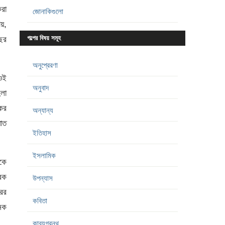
করা
জোনাকিগুলো
য়,
ছের
গল্পের বিষয় সমূহ
অনুপ্রেরণা
 ওই
অনুবাদ
িলা
াকর
অন্যান্য
াত
ইতিহাস
ইসলামিক
কে
বক
উপন্যাস
রের
কবিতা
েক
কাব্যগ্রন্থ