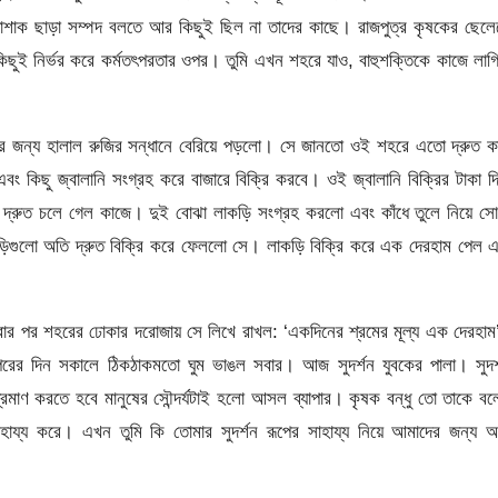
পোশাক ছাড়া সম্পদ বলতে আর কিছুই ছিল না তাদের কাছে। রাজপুত্র কৃষকের ছেল
ছুই নির্ভর করে কর্মতৎপরতার ওপর। তুমি এখন শহরে যাও, বাহুশক্তিকে কাজে লাগ
র জন্য হালাল রুজির সন্ধানে বেরিয়ে পড়লো। সে জানতো ওই শহরে এতো দ্রুত ক
বং কিছু জ্বালানি সংগ্রহ করে বাজারে বিক্রি করবে। ওই জ্বালানি বিক্রির টাকা দ
ে দ্রুত চলে গেল কাজে। দুই বোঝা লাকড়ি সংগ্রহ করলো এবং কাঁধে তুলে নিয়ে স
কড়িগুলো অতি দ্রুত বিক্রি করে ফেললো সে। লাকড়ি বিক্রি করে এক দেরহাম পেল 
রার পর শহরের ঢোকার দরোজায় সে লিখে রাখল: ‘একদিনের শ্রমের মূল্য এক দেরহা
রের দিন সকালে ঠিকঠাকমতো ঘুম ভাঙল সবার। আজ সুদর্শন যুবকের পালা। সুদর্
্রমাণ করতে হবে মানুষের সৌন্দর্যটাই হলো আসল ব্যাপার। কৃষক বন্ধু তো তাকে ব
াহায্য করে। এখন তুমি কি তোমার সুদর্শন রূপের সাহায্য নিয়ে আমাদের জন্য