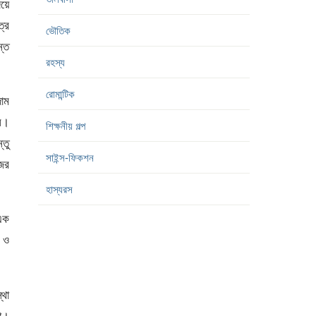
িয়ে
্রে
ভৌতিক
ন্ত
রহস্য
রোমান্টিক
দাম
েল।
শিক্ষনীয় গল্প
্তু
সাইন্স-ফিকশন
ের
হাস্যরস
 এক
া ও
্থা
রো।