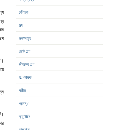
ন্য
কৌতুক
ল্য
গল্প
তার
িখে
ছড়াসমূহ
ছোট গল্প
থি।
জীবনের গল্প
িয়ে
দু:খদায়ক
ধর্মীয়
ত্ব
প্রবন্ধ
তি।
ফ্যান্টাসি
কার
ভালবাসা