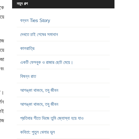
নতুন গল্প
েকে
িয়ে
বন্ধন Ties Story
দেখতে চাই শেষের সমাধান
াজ
কালরাত্রি
িয়ে
োজা
একটি ফেসবুক ও রাজার ছোট মেয়ে।
এবং
বিষন্ন রাত
আশঙ্কা থাকবে, তবু জীবন
ম’।
শন
আশঙ্কা থাকবে, তবু জীবন
লেই
প্রতিবার শীতে ভিজে তুমি জ্যোস্না হয়ে যাও
 আজ
কবিতা: পুতুল খেলার ভুল