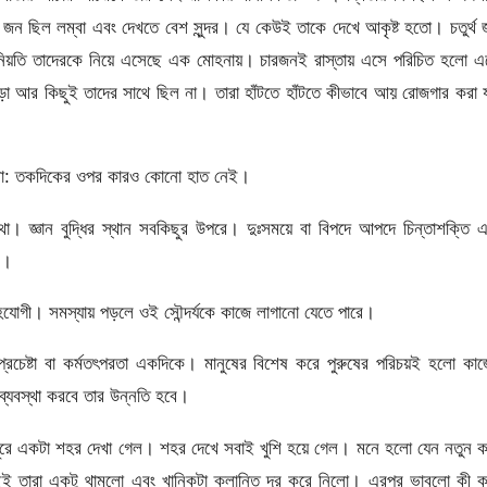
 জন ছিল লম্বা এবং দেখতে বেশ সুন্দর। যে কেউই তাকে দেখে আকৃষ্ট হতো। চতুর্থ
 নিয়তি তাদেরকে নিয়ে এসেছে এক মোহনায়। চারজনই রাস্তায় এসে পরিচিত হলো এ
াড়া আর কিছুই তাদের সাথে ছিল না। তারা হাঁটতে হাঁটতে কীভাবে আয় রোজগার করা 
বললো: তকদিকের ওপর কারও কোনো হাত নেই।
া। জ্ঞান বুদ্ধির স্থান সবকিছুর উপরে। দুঃসময়ে বা বিপদে আপদে চিন্তাশক্তি 
ে।
 সহযোগী। সমস্যায় পড়লে ওই সৌন্দর্যকে কাজে লাগানো যেতে পারে।
রচেষ্টা বা কর্মতৎপরতা একদিকে। মানুষের বিশেষ করে পুরুষের পরিচয়ই হলো কা
ব্যবস্থা করবে তার উন্নতি হবে।
ে দূরে একটা শহর দেখা গেল। শহর দেখে সবাই খুশি হয়ে গেল। মনে হলো যেন নতুন 
ছেই তারা একটু থামলো এবং খানিকটা ক্লান্তি দূর করে নিলো। এরপর ভাবলো কী 