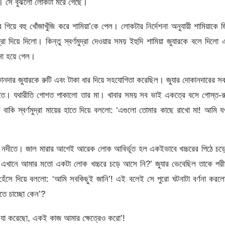
ো। সে বুঝলো লোকটা মরে গেছে।
গিয়ে বহু খোঁজাখুঁজি করে শামিয়া’কে পেল। লোকটার নির্দেশনা অনুযায়ী শামিয়াকে 
রা দিয়ে দিলো। কিন্তু স্বর্ণমুদ্রা দেওয়ার সময় ইহুদি শামিয়া জুযারকে বলে দিলো
ওনা হয়ে গেল।
দোকানদার জুযারকে রুটি এবং টাকা ধার দিয়ে সহযোগিতা করেছিল। জুযার দোকানদারের 
িতে। যথারীতি গোশত পাকালো তার মা। খাবার সময় সব ভাই একত্রে বসে গোস্ত-র
 বাকি স্বর্ণমুদ্রা মায়ের হাতে দিয়ে বললো: ‘এগুলো তোমার কাছে রাখো মা! আমি 
ুন নদীতে। জাল মারার আগেই আরেক লোক আবির্ভূত হল একইভাবে খচ্চরের পিঠে চ
এখানে আমার মতো একটা লোক খচ্চরে চড়ে আসে নি?’ জুযার ভেবেছিল তাকে পরীক্
ঁসে দিয়ে বললো: ‘আমি সবকিছুই জানি’! এই বলেই সে পুরো ঘটনাটা বর্ণনা করল
ে চাচ্ছো কেন’?
 যা করেছো, একই কাজ আমার ক্ষেত্রেও করো’!