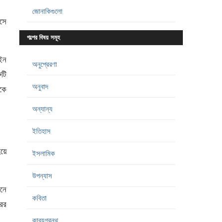
জোনাকিগুলো
সে
গল্পের বিষয় সমূহ
াইন
অনুপ্রেরণা
ুটি
অনুবাদ
কে
অন্যান্য
ইতিহাস
য়ে
ইসলামিক
উপন্যাস
িনে
কবিতা
ের
কাব্যগ্রন্থ