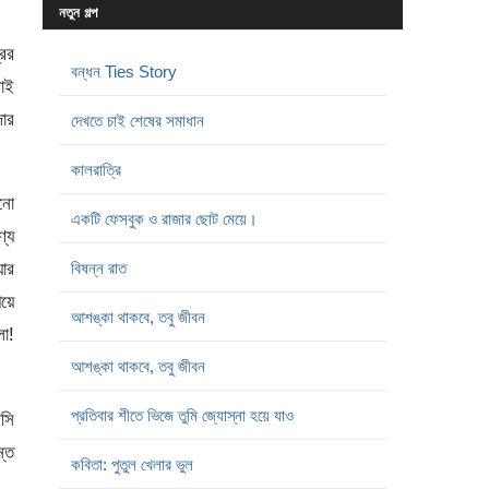
নতুন গল্প
রের
বন্ধন Ties Story
লোই
জোর
দেখতে চাই শেষের সমাধান
কালরাত্রি
নো
একটি ফেসবুক ও রাজার ছোট মেয়ে।
ণ্য
ার
বিষন্ন রাত
েয়ে
আশঙ্কা থাকবে, তবু জীবন
ো!
আশঙ্কা থাকবে, তবু জীবন
প্রতিবার শীতে ভিজে তুমি জ্যোস্না হয়ে যাও
সি
্তে
কবিতা: পুতুল খেলার ভুল