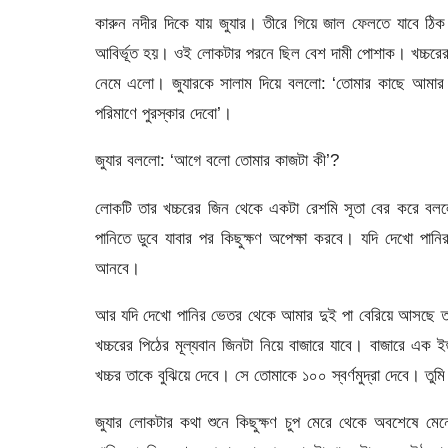
কারুন নদীর দিকে যায় জুযার। তীরে গিয়ে জাল ফেলতে যাবে ঠি
আবির্ভূত হয়। ওই লোকটার পরনে ছিল বেশ দামী পোশাক। খচ্চরের 
নেমে এলো। জুযারকে সালাম দিয়ে বললো: ‘তোমার কাছে আমার
পরিমাণে পুরস্কার দেবো’।
জুযার বললো: ‘আগে বলো তোমার কাজটা কী’?
লোকটি তার খচ্চরের জিন থেকে একটা রেশমি সূতা বের করে বল
পানিতে ডুবে যাবার পর কিছুক্ষণ অপেক্ষা করবে। যদি দেখো প
আনবে।
আর যদি দেখো পানির ভেতর থেকে আমার দুই পা বেরিয়ে আসছে ত
খচ্চরের পিঠের মূল্যবান জিনটা নিয়ে বাজারে যাবে। বাজারে এক
খচ্চর তাকে বুঝিয়ে দেবে। সে তোমাকে ১০০ স্বর্ণমুদ্রা দেবে। তুমি
জুযার লোকটার কথা শুনে কিছুক্ষণ চুপ মেরে থেকে অবশেষে ম