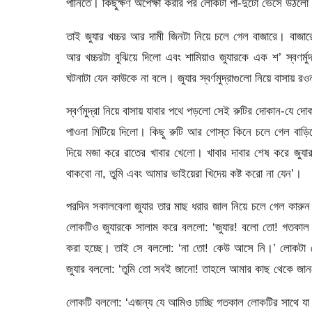
পানিতে। কিছুক্ষণ অপেক্ষা করার পর লোকটা পা-দুটো ভেসে উঠল
তাই জুযার খচ্চর আর দামী জিনটা নিয়ে চলে গেল বাজারে। বাজারে 
আর খচ্চরটা বুঝিয়ে দিলো এবং শামিয়াও জুযারকে এক শ’ স্বণর্মুদ্
ঘটনাটা যেন কাউকে না বলে। জুযার স্বর্ণমুদ্রাগুলো নিয়ে বাসায় র
স্বর্ণমুদ্রা নিয়ে বাসায় যাবার পথে পড়লো সেই রুটির দোকান-যে 
পাওনা মিটিয়ে দিলো। কিছু রুটি আর গোস্ত কিনে চলে গেল বাড়
দিয়ে মজা করে রাতের খাবার খেলো। খাবার দাবার শেষ করে জুযার
থাকবো না, তুমি এবং আমার ভাইয়েরা খিদেয় কষ্ট করো না যেন’।
পরদিন সকালবেলা জুযার তার মাছ ধরার জাল নিয়ে চলে গেল কার
লোকটিও জুযারকে সালাম করে বললো: ‘জুযার! বলো তো! গতকাল 
করা হচ্ছে। তাই সে বললো: ‘না তো! কেউ আসে নি।’ লোকটা হে
জুযার বললো: ‘তুমি তো সবই জানো! তাহলে আমার কাছ থেকে জানত
লোকটি বললো: ‘এজন্য যে আমিও চাচ্ছি গতকাল লোকটির সাথে যা