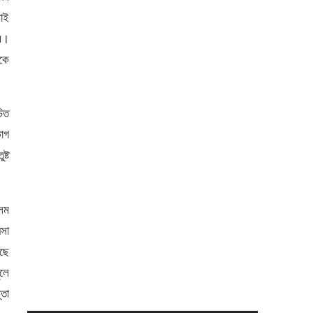
ভাই
ে।
েকে
চিত
ভাগ
ষ্ট
েম
য়সা
াছে
ুলে
্তা