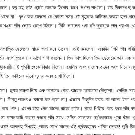
ড়ালো। বড় দুই ভাই ছোটো ভাইকে হিংসার চোখে দেখতে লাগলো। তার বিরুদ্ধে দু 
াকে না। বৃদ্ধ বাবা ভাবলো যে-কোনো সময় তো মৃত্যুকে আলিঙ্গন করতে হতে পার
 আশঙ্কা তাঁর ভেতর জেগে উঠলো। তিনি ভাবলেন ওরা যদি জুযারকে তার প্রাপ্য থ
র সম্পত্তি ছেলেদের মাঝে ভাগ করে দেবেন। তাই করলেন। একদিন তিনি তাঁর পরি
ি তাঁর সম্পত্তিকে চার ভাগে ভাগ করলেন। তিন ভাগ দিলেন তিন ছেলেকে আর এক 
 ব্যবসায়ী এই পৃথিবী থেকে বিদায় নিলেন। সেলিম এবং সালেম তাদের অংশ নিয়ে সন্তু
 তিন ভাইয়ের মাঝে দ্বন্দ্ব কলহ দেখা দিলো।
গ করলো। জুযার মামলা নিয়ে এক আদালত থেকে আরেক আদালতে দৌড়লো। সেলিম সাল
ললো। কিন্তু তারপরও কোনো ফল হলো না। এভাবে কিছুদিন যাবার পর তাদের টাকা প
্ব হয়ে গেল। এরপর তারা গেল তাদের মায়ের কাছে। মাকে পিটিয়ে জোর করে তাঁর ক
মা কান্নাকাটি করতে করতে তাঁর সাথে সেলিম সালেমের দুর্ব্যবহারের পুরো ঘটনা খ
ধরো! আল্লাহ নিশ্চয়ই তোমার সাথে তাদের এই দুর্ব্যবহারের শাস্তি দেবেন! তুমি চিন