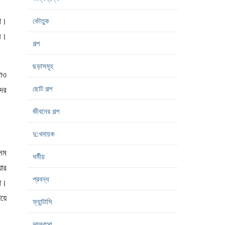
ো।
কৌতুক
ি।
গল্প
ছড়াসমূহ
াও
ছোট গল্প
ের
জীবনের গল্প
দু:খদায়ক
লেম
ধর্মীয়
যার
প্রবন্ধ
না।
িয়ে
ফ্যান্টাসি
ভালবাসা