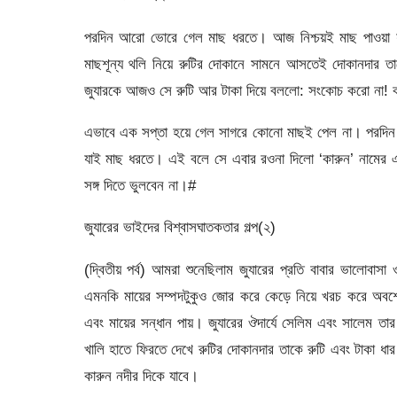
পরদিন আরো ভোরে গেল মাছ ধরতে। আজ নিশ্চয়ই মাছ পাওয়া
মাছশূন্য থলি নিয়ে রুটির দোকানে সামনে আসতেই দোকানদার 
জুযারকে আজও সে রুটি আর টাকা দিয়ে বললো: সংকোচ করো না! 
এভাবে এক সপ্তা হয়ে গেল সাগরে কোনো মাছই পেল না। পরদিন
যাই মাছ ধরতে। এই বলে সে এবার রওনা দিলো ‘কারুন’ নামের
সঙ্গ দিতে ভুলবেন না।#
জুযারের ভাইদের বিশ্বাসঘাতকতার গল্প(২)
(দ্বিতীয় পর্ব) আমরা শুনেছিলাম জুযারের প্রতি বাবার ভালোবা
এমনকি মায়ের সম্পদটুকুও জোর করে কেড়ে নিয়ে খরচ করে অবশেষে
এবং মায়ের সন্ধান পায়। জুযারের ঔদার্যে সেলিম এবং সালেম ত
খালি হাতে ফিরতে দেখে রুটির দোকানদার তাকে রুটি এবং টাকা ধা
কারুন নদীর দিকে যাবে।