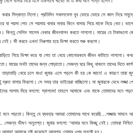
ু মেলে বাসায় নিয়ে এসে একসাথে খাবো! মা এ কথা শুনে শান্ত হলেন।
 করার সিদ্ধান্ত নিলো। প্রতিদিন সকালবেলা খুব ভোরে ভোরে সে জাল নিয়ে সমুদ্
রে যা পয়সা পেত সে পয়সায় খাবার দাবার কিনে বাসায় গিয়ে মাকে নিয়ে খেত। ভা
ছিল। কিন্তু সেলিম সালেম বেকার জীবনযাপন করতে লাগলো। মায়ের যে টাকাগুলো 
নেই। কী করবে এখন! নিরুপায় হয়ে ভিক্ষা করতে শুরু করলো।
াবাড়িতে গিয়ে ভিক্ষা করে যা পেত তা খেয়ে কোনোরকমে জীবন কাটাতে লাগলো। কখ
ইতো। মায়ের মনটা তাদের জন্য পোড়াতো। সেজন্য ঘরে কিছু থাকলে তাদের দিতে কার্প
তাড়াতাড়ি খেয়ে চলে যাও! জুযার এসে পড়লে কী হয় কে জানে! এ কারণে তারা জুয
দ্রুত বাসায় ফিরলো। সে সময় তার ভাইয়েরা খাচ্ছিলো। মা জুযারকে দেখে লজ্জা প
াইদের সালাম দিয়ে বললো: স্বাগতম! তাহলে আমাকে এবং মাকে তোমাদের মনে পড়ল
ই মনে পড়তো। কিন্তু যে ব্যবহার আমরা তোমাদের সাথে করেছি…লজ্জায় সামনে আ
ি.. সেজন্য ভীষণ অনুতপ্ত। জুযার বললো: ‘আমার মনে কিচ্ছু নেই। তোমরা নিশ্চিন
 আমার! আমাকে তুষ্ট করেছো! আল্লাহ তোমার ওপর সন্তুষ্ট হন।