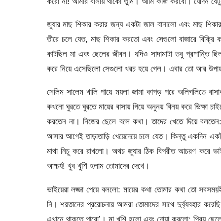
করো না! আমার বাসায় থাকো তুমি। আমি কাজ করবো। যেদিন যেটুক
জুযার মাছ শিকার করার জন্য একটা জাল বানালো এবং মাছ শিকার
তীরে চলে যেত, মাছ শিকার করতো এবং সেগুলো বাজারে বিক্রি ক
কাটছিল মা এবং ছেলের জীবন। যদিও সাদামাটা তবু প্রশান্তি 
করে নিয়ে এসেছিলো সেগুলো খরচ হয়ে গেল। এবার তো আর উপায় 
সেলিম সালেম খালি পায়ে ময়লা জামা কাপড় পরে অলিগলিতে বাস
কখনো ঘুরতে ঘুরতে মায়ের বাসায় গিয়ে অনুনয় বিনয় করে ভিক্ষা চা
করতেন না। নিজের ছেলে বলে কথা। তাদের খেতে দিয়ে বলতেন: 
আসার আগেই তাড়াতাড়ি খেয়েদেয়ে চলে যেত। কিন্তু একদিন একটু 
মাথা নিচু করে রাখলো। অথচ জুযার ঠিক বিপরীত আচরণ করে ভ
আশ্চর্য! খুব খুশি হলাম তোমাদের দেখে।
ভাইয়েরা লজ্জা পেয়ে বললো: মায়ের কথা তোমার কথা তো সবসময়
নি। শয়তানের প্ররোচনায় আমরা তোমাদের সাথে দুর্ব্যবহার করেছ
এখানে থাকতে পারো’। মা খুশি হলো এবং দোয়া করলো: প্রিয় ছেলে