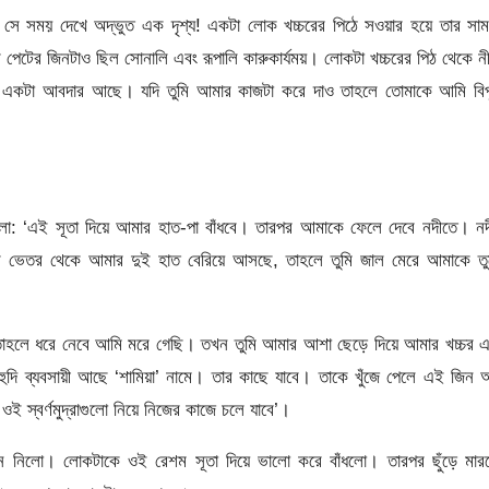
ক সে সময় দেখে অদ্ভুত এক দৃশ্য! একটা লোক খচ্চরের পিঠে সওয়ার হয়ে তার সা
পেটের জিনটাও ছিল সোনালি এবং রূপালি কারুকার্যময়। লোকটা খচ্চরের পিঠ থেকে ন
 একটা আবদার আছে। যদি তুমি আমার কাজটা করে দাও তাহলে তোমাকে আমি বিপ
লো: ‘এই সূতা দিয়ে আমার হাত-পা বাঁধবে। তারপর আমাকে ফেলে দেবে নদীতে। নদ
ানির ভেতর থেকে আমার দুই হাত বেরিয়ে আসছে, তাহলে তুমি জাল মেরে আমাকে ত
াহলে ধরে নেবে আমি মরে গেছি। তখন তুমি আমার আশা ছেড়ে দিয়ে আমার খচ্চর এ
 ইহুদি ব্যবসায়ী আছে ‘শামিয়া’ নামে। তার কাছে যাবে। তাকে খুঁজে পেলে এই জিন
 ওই স্বর্ণমুদ্রাগুলো নিয়ে নিজের কাজে চলে যাবে’।
েনে নিলো। লোকটাকে ওই রেশম সূতা দিয়ে ভালো করে বাঁধলো। তারপর ছুঁড়ে মার