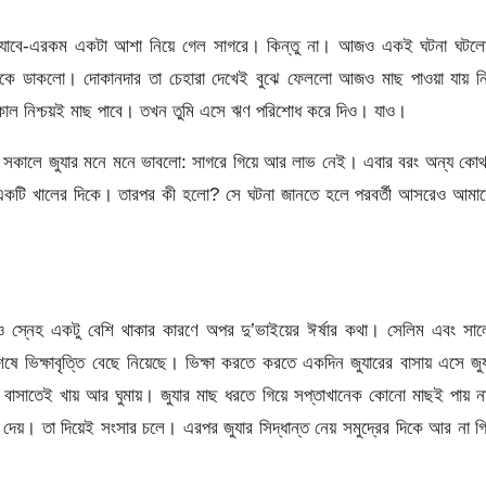
 যাবে-এরকম একটা আশা নিয়ে গেল সাগরে। কিন্তু না। আজও একই ঘটনা ঘটল
তাকে ডাকলো। দোকানদার তা চেহারা দেখেই বুঝে ফেললো আজও মাছ পাওয়া যায় ন
কাল নিশ্চয়ই মাছ পাবে। তখন তুমি এসে ঋণ পরিশোধ করে দিও। যাও।
 সকালে জুযার মনে মনে ভাবলো: সাগরে গিয়ে আর লাভ নেই। এবার বরং অন্য কোথ
 একটি খালের দিকে। তারপর কী হলো? সে ঘটনা জানতে হলে পরবর্তী আসরেও আমাদ
সা ও স্নেহ একটু বেশি থাকার কারণে অপর দু’ভাইয়ের ঈর্ষার কথা। সেলিম এবং সা
 ভিক্ষাবৃত্তি বেছে নিয়েছে। ভিক্ষা করতে করতে একদিন জুযারের বাসায় এসে জু
ার বাসাতেই খায় আর ঘুমায়। জুযার মাছ ধরতে গিয়ে সপ্তাখানেক কোনো মাছই পায় 
র দেয়। তা দিয়েই সংসার চলে। এরপর জুযার সিদ্ধান্ত নেয় সমুদ্রের দিকে আর না গ