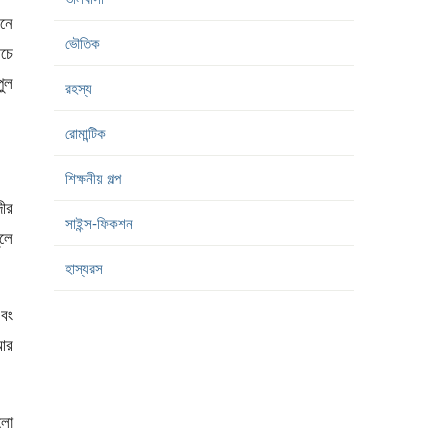
মনে
ভৌতিক
ীচে
ুল
রহস্য
রোমান্টিক
শিক্ষনীয় গল্প
ীর
সাইন্স-ফিকশন
ুলে
হাস্যরস
বং
 আর
লো