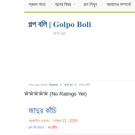
প্রথম পাতা
গল্পের বিষয়
গল্প লিখুন
আমাদের সম্পর্কে
গল্প বলি | Golpo Boli
গল্পের ভুবন
You are here:
Home
ছোট গল্প
জাদুর কাঁচি
(No Ratings Yet)
জাদুর কাঁচি
প্রকাশিত হয়েছে : এপ্রিল 21, 2018
গল্প লিখেছেন :
সংগৃহীত