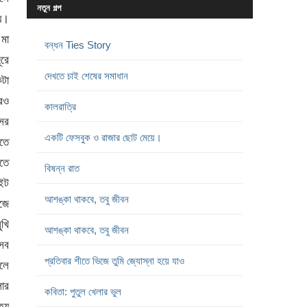
নতুন গল্প
ায়।
 মা
বন্ধন Ties Story
রে
দেখতে চাই শেষের সমাধান
কটা
পরও
কালরাত্রি
সের
একটি ফেসবুক ও রাজার ছোট মেয়ে।
তে
হতে
বিষন্ন রাত
েইট
আশঙ্কা থাকবে, তবু জীবন
ঁজে
ুখি
আশঙ্কা থাকবে, তবু জীবন
 সব
প্রতিবার শীতে ভিজে তুমি জ্যোস্না হয়ে যাও
েলে
লোর
কবিতা: পুতুল খেলার ভুল
 হয়