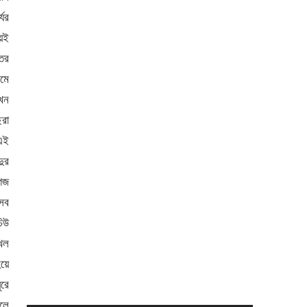
যের
েই
তের
রমে
খন
েরা
 এই
দুর
াগজ
 সব
চিউ
েখল
য়ে
ুরে
েলে