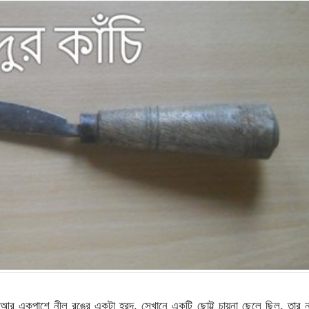
আর একপাশে নীল রঙের একটা হ্রদ, সেখানে একটি ছোট্ট চায়না ছেলে ছিল, তার 