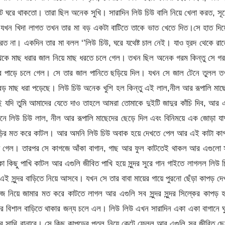
োট ঘরে থাকতো। তারা ছিল অনেক সুখি। সারাদিন লিউ চিউ বালি নিয়ে খেলা করত, সূর্
 যখন খিদা লাগত তখন তার মা বড় একটা বাটিতে তাকে ভাত খেতে দিত।সে হাত দিয়
করত না। একদিন তার মা বলল ‘’লিউ চিউ, ঘরে যথেষ্ট চাল নেই। যাও হ্রদ থেকে রা
থেকে মাছ ধরার জাল নিয়ে মাছ ধরতে চলে গেল। তখন ছিল অনেক গরম কিন্তু সে গ
দের পাড়ে চলে গেল। সে তার জাল পানিতে ছড়িয়ে দিল। যখন সে জাল টেনে তুলল ত
 বড় মাছ ধরা পড়েছে। লিউ চিউ অনেক খুশি হল কিন্তু এই লাল,নীল আর রূপালি মাছ
 যদি তুমি আমাদের যেতে দাও তাহলে আমরা তোমাকে দুইটি জাদুর কাঁচি দিব, আর
া শুনে লিউ চিউ লাল, নীল আর রূপালি মাছেদের ছেড়ে দিল এবং বিনিময়ে এক জোড়া যা
র বাড়ির মত করে কাটল। আর অমনি লিউ চিউ অবাক হয়ে দেখতে পেল আর এই কাটা ক
ড়িয়ে গেল। তারপর সে কাগজে আঁকা বাগান, গাছ আর ফুল কাটতেই থাকল আর এগুলো
া কিছু পাখি কাটল আর এগুলি জীবিত পাখি হয়ে সুন্দর সুরে গান গাইতে লাগলল লিউ 
 এই সুন্দর বাড়িতে নিয়ে আসবে। যখন সে তার বাবা মায়ের গায়ে পুরনো ছেঁড়া কাপড় দ
নিয়ে জামার মত করে কাটতে লাগল আর এগুলি সব সুন্দর সুন্দর সিল্কের কাপড় হ
রঙের বিশাল বাড়িতে থাকার জন্য চলে এল। লিউ লিউ এখন সারাদিন একা একা বাগানে ঘ
ার সাথি বানাবে। সে কিছু কাপড়ের পুতুল নিয়ে কেটে ফেলল আর এগুলি সব জীবিত ছ