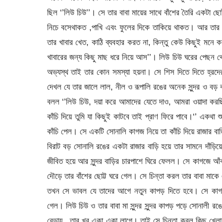
ছিল ‘’লিউ চিউ’’। সে তার বাবা মায়ের সাথে বাঁশের তৈরি একটা ছ
নিচে বসেথাকত ,পাখি এবং ফুলের দিকে তাকিয়ে থাকত। আর তার
তার খাবার খেত, কাঠি ব্যবহার করত না, কিন্তু কেউ কিছুই মনে 
খাবারের জন্য কিছু মাছ ধরে নিয়ে আস’’। লিউ চিউ ঘরের পেছন 
অভ্যস্থ তাই তার কোন সমস্যা হয়না। সে শিস দিতে দিতে হ্র
দেখল যে তার জালে লাল, নীল ও রূপালি রঙের অনেক সুন্দর ও বড়
বলল ‘’লিউ চিউ, দয়া করে আমাদের যেতে দাও, আমরা ওয়াদা করছি
কাঁচি দিয়ে তুমি যা কিছুই কাটবে তাই প্রাণ ফিরে পাবে।‘’ একথ
কাঁচি পেল। সে একটি সোনালি কাগজ নিয়ে তা কাঁচি দিয়ে রাজা
বিরাট বড় সোনালি রঙের একটা রাজার বাড়ি হয়ে তার সামনে দাঁ
জীবিত হয়ে আর সুন্দর বাড়ির চারপাশে ঘিরে ফেলল। সে কাগজে আঁক
দৌড়ে তার বাঁশের ছোট্ট ঘরে গেল। সে চিন্তা করল তার বাবা মাকে
তখন সে ভাবল যে তাদের আগে নতুন কাপড় দিতে হবে। সে কাগজ 
গেল। লিউ চিউ ও তার বাবা মা সুন্দর সুন্দর কাপড় পড়ে সোনালী 
বেড়ায় , তার খুব একা একা লাগে। তাই সে চিন্তা করল কিছু খেল