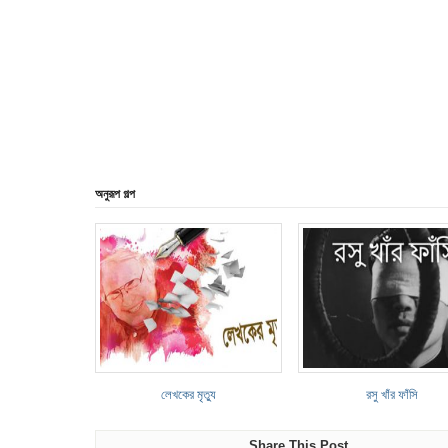
অনুরূপ গল্প
লেখকের মৃত্যু
রসু খাঁর ফাঁসি
Share This Post