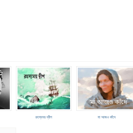
রহস্যময় দ্বীপ
মা আজও কাঁদে