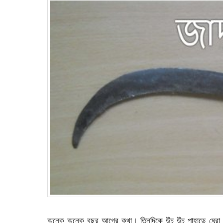
অনেক অনেক বছর আগের কথা। তিনদিকে উঁচু উঁচু পাহাড়ে ঘেরা 