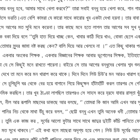
র বন্ধু হবে, আমার সাথে খেলা করবে?’’ তারা সবাই বন্ধু হয়ে খেলা করে, গান গ
নিসে ভরতি।এত বেশি কামরা যে কারো সাথে কারোর খুব একটা দেখা হয়না। তার বাবা
সে আগের মত সুখি মনে করেনা। তার কাছে মনে হতে লাগল তার আগের সব সুখ দূ
ে বকা দিয়ে বলে ‘’তুমি হাত দিয়ে খাচ্ছ কেন, খাবার কাঠি দিয়ে খাও, বোকা ছেলে এ
 তোমার সুন্দর জামা নষ্ট করছ কেন? বালি দিয়ে আর খেলবে না ।‘’ এত কিছু থাকার 
। একবার অংকের শিক্ষক , একবার বিজ্ঞানের শিক্ষক আবার ভূগোলের সিক্ষক, ইতিহা
 সে কিছুই মনে রাখতে পারেনা। বাইরে সে তার আগের বন্ধুদের খেলার শব্দ শুন
ফুল দেখে তা মনে করে মন খারাপ করে থাকে। দিনে দিনে লিউ চিউ’র মন আরও খারাপ 
ে চুপিচুপি ঘর থেকে বের হয়ে বাগানে গিয়ে কিছুক্ষন হাঁটাহাঁটি করল তারপর সে গ
ক করছিল। তার খুব ঠাণ্ডা লাগছিল তারপরও সে সাহস করে হ্রদে যাবার রাস্তা খু
লাল, নীল আর রূপালি মাছদের ডাকছে আর বলছে, ‘’ তোমরা কি জান আমি এখন আর স
 পানির নিচ থেকে মাথা উঁচু করে বলল, ‘’ ছোট্ট বন্ধু এখন তুমি অনেক ধনী ,তোমার
। তুমি এক কাজ কর , সূর্যের আলো ফুটার সাথে সাথে জাদুর দুইটি কাঁচি পানিতে ফ
 মত সুখে থাকবে।‘’ এই কথা বলে মাছেরা অদৃশ্য হয়ে গেল। লিউ চিউ সূর্যের আ
এবং তার জাদুর কাঁচি দুইটি পানিতে ফেলে দিয়ে সে এবং মাছেদের কথা যেন সত্যি