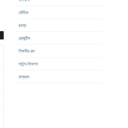
ভৌতিক
রহস্য
রোমান্টিক
শিক্ষনীয় গল্প
সাইন্স-ফিকশন
হাস্যরস