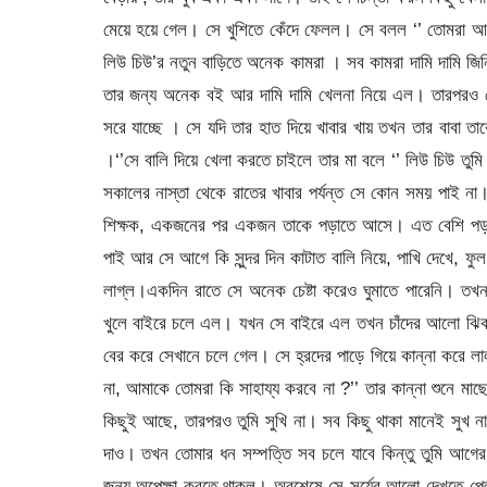
মেয়ে হয়ে গেল। সে খুশিতে কেঁদে ফেলল। সে বলল ‘’ তোমরা আমা
লিউ চিউ’র নতুন বাড়িতে অনেক কামরা । সব কামরা দামি দামি জি
তার জন্য অনেক বই আর দামি দামি খেলনা নিয়ে এল। তারপরও 
সরে যাচ্ছে । সে যদি তার হাত দিয়ে খাবার খায় তখন তার বাবা তাক
।‘’সে বালি দিয়ে খেলা করতে চাইলে তার মা বলে ‘’ লিউ চিউ তুমি
সকালের নাস্তা থেকে রাতের খাবার পর্যন্ত সে কোন সময় পাই না
শিক্ষক, একজনের পর একজন তাকে পড়াতে আসে। এত বেশি পড়া যে
পাই আর সে আগে কি সুন্দর দিন কাটাত বালি নিয়ে, পাখি দেখে, 
লাগ্ল।একদিন রাতে সে অনেক চেষ্টা করেও ঘুমাতে পারেনি। তখন স
খুলে বাইরে চলে এল। যখন সে বাইরে এল তখন চাঁদের আলো ঝিকমি
বের করে সেখানে চলে গেল। সে হ্রদের পাড়ে গিয়ে কান্না করে 
না, আমাকে তোমরা কি সাহায্য করবে না ?’’ তার কান্না শুনে মাছে
কিছুই আছে, তারপরও তুমি সুখি না। সব কিছু থাকা মানেই সুখ না
দাও। তখন তোমার ধন সম্পত্তি সব চলে যাবে কিন্তু তুমি আগের
জন্য অপেক্ষা করতে থাকল। অবশেষে সে সূর্যের আলো দেখতে পেল 