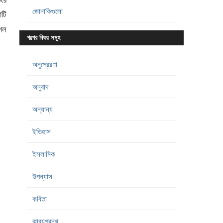
জোনাকিগুলো
াটি
াগল
গল্পের বিষয় সমূহ
অনুপ্রেরণা
অনুবাদ
অন্যান্য
ইতিহাস
ইসলামিক
উপন্যাস
কবিতা
কাব্যগ্রন্থ