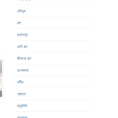
কৌতুক
গল্প
ছড়াসমূহ
ছোট গল্প
জীবনের গল্প
দু:খদায়ক
ধর্মীয়
প্রবন্ধ
ফ্যান্টাসি
ভালবাসা