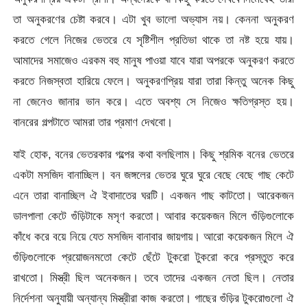
তা অনুকরণের চেষ্টা করবে। এটা খুব ভালো অভ্যাস নয়। কেননা অনুকরণ
করতে গেলে নিজের ভেতরে যে সৃষ্টিশীল প্রতিভা থাকে তা নষ্ট হয়ে যায়।
আমাদের সমাজেও এরকম বহু মানুষ পাওয়া যাবে যারা অপরকে অনুকরণ করতে
করতে নিজস্বতা হারিয়ে ফেলে। অনুকরণপ্রিয় যারা তারা কিন্তু অনেক কিছু
না জেনেও জানার ভান করে। এতে অবশ্য সে নিজেও ক্ষতিগ্রস্ত হয়।
বানরের গল্পটাতে আমরা তার প্রমাণ দেখবো।
যাই হোক, বনের ভেতরকার গল্পের কথা বলছিলাম। কিছু শ্রমিক বনের ভেতরে
একটা মসজিদ বানাচ্ছিল। বন জঙ্গলের ভেতর ঘুরে ঘুরে বেছে বেছে গাছ কেটে
এনে তারা বানাচ্ছিল ঐ ইবাদাতের ঘরটি। একজন গাছ কাটতো। আরেকজন
ডালপালা কেটে গুঁড়িটাকে মসৃণ করতো। আবার কয়েকজন মিলে গুঁড়িগুলোকে
কাঁধে করে বয়ে নিয়ে যেত মসজিদ বানাবার জায়গায়। আরো কয়েকজন মিলে ঐ
গুঁড়িগুলোকে প্রয়োজনমতো কেটে ছেঁটে টুকরো টুকরো করে প্রস্তুত করে
রাখতো। মিস্ত্রী ছিল অনেকজন। তবে তাদের একজন নেতা ছিল। নেতার
নির্দেশনা অনুযায়ী অন্যান্য মিস্ত্রীরা কাজ করতো। গাছের গুঁড়ির টুকরোগুলো ঐ