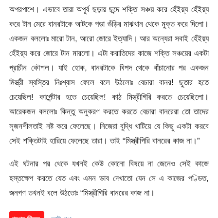
অপরপাশে। এভাবে তারা অপূর্ব ছড়ায় ছন্দে শক্তি সঞ্চয় করে হেঁইয়্য হেঁইয়্য
করে টান মেরে বানরটাকে আটকে পড়া গুঁড়ির মাঝখান থেকে মুক্ত করে দিলো।
একজন বললোঃ মারো টান, আরো জোরে ইত্যাদি। আর অন্যেরা সবাই হেঁইয়্য
হেঁইয়্য করে জোরে টান মারলো। এটা করাতিদের কাজে শক্তি সঞ্চয়ের একটা
প্রাচীন কৌশল। যাই হোক, বানরটাকে বিপদ থেকে বাঁচানোর পর একজন
মিস্ত্রী স্বস্তির নিঃশ্বাস ফেলে বলে উঠলোঃ বেচারা বানর! ছুতার হতে
চেয়েছিল! কার্পেন্টার হতে চেয়েছিল! কাঠ মিস্ত্রীগিরি করতে চেয়েছিলো।
আরেকজন বললোঃ কিন্তু অনুকরণ করতে করতে বেচারা বানরেরা তো তাদের
সৃজনশীলতাই নষ্ট করে ফেলেছে। নিজেরা বুদ্ধি খাটিয়ে যে কিছু একটা করবে
সেই শক্তিটাই হারিয়ে ফেলেছে তারা। তাই “মিস্ত্রীগিরি বানরের কাজ না।”
এই ঘটনার পর থেকে যখনই কেউ কোনো বিষয়ে না জেনেও সেই কাজে
হস্তক্ষেপ করতে যেত এবং এমন ভাব দেখাতো যেন সে এ কাজের পণ্ডিত,
জনগণ তখনই বলে উঠতোঃ “মিস্ত্রীগিরি বানরের কাজ না।