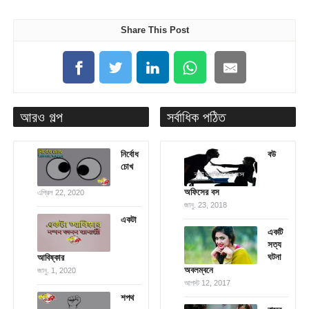
Share This Post
আরও গল্প
সর্বাধিক পঠিত
নির্বোধ
বউ
চোখ
অফিসের বস
এপ্রিল 22, 2020
জানু. 23, 2018
একটা
একটি
সত্য
ঘটনা
আবিষ্কার
অবলম্বনে
জানু. 1, 2020
আগস্ট 12, 2017
শপথ