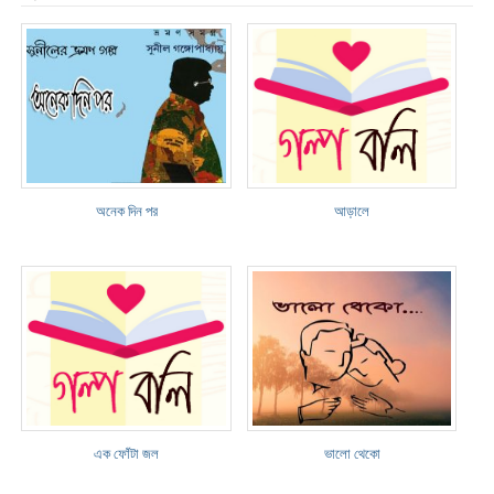
অনেক দিন পর
আড়ালে
এক ফোঁটা জল
ভালো থেকো