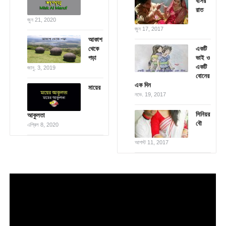
বাসর
রাত
জুন 21, 2020
জুন 17, 2017
আকাশ
থেকে
একটি
পড়া
ভাই ও
একটি
জানু. 3, 2019
বোনের
এক দিন
মায়ের
নভে. 19, 2017
সিনিয়র
আকুলতা
বৌ
এপ্রিল 8, 2020
আগস্ট 11, 2017