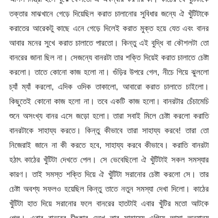
তক্তার মাঝখানে গেড়ে দিয়েছিল করাত চালানোর সুবিধার জন্যে ঐ খুঁটিটাকে
করাতের আরেকটু কাছে এনে গেড়ে দিলেই করাত মুক্ত হয়ে যেত এবং বানর
আবার মনের সুখে করাত চালাতে পারতো। কিন্তু এই বুদ্ধি বা কৌশলটা তো
বানরের জানা ছিল না। সেজন্যে বানরটা তার শক্তি দিয়েই করাত চালাতে চেষ্টা
করলো। তাতে কোনো কাজ হলো না। গুঁড়ির উপরে গেল, নীচে গিয়ে ঝুললো
চ্যাঁ ম্যাঁ করলো, এদিক ওদিক তাকালো, আবারো করাত চালাতে চাইলো।
কিছুতেই কোনো কাজ হলো না। তবে একটি কাজ হলো। বানরটার চেঁচামেচি
শুনে অসংখ্য বানর এসে জড়ো হলো। তারা সবাই মিলে চেষ্টা করলো করাতি
বানরটাকে সাহায্য করতে। কিন্তু কীভাবে তারা সাহায্য করবে! তারা তো
নিজেরাই জানে না কী করতে হবে, সাহায্য করবে কীভাবে। করাতি বানরটা
হঠাৎ কাঠের খুঁটিটা দেখতে পেল। সে ভেবেছিলো ঐ খুঁটিটাই সকল সমস্যার
কারণ। তাই সমস্ত শক্তি দিয়ে ঐ খুঁটিটা সরানোর চেষ্টা করলো সে। তার
চেষ্টা অবশ্য সফলও হয়েছিল কিন্তু তাতে নতুন সমস্যা দেখা দিলো। কাঠের
খুঁটিটা হাত দিয়ে সরানোর ফলে বানরের হাতটাই এবার খুঁটির মতো আটকে
গেল। এবার বানরের চীৎকার দেখে তার সাহায্যে এগিয়ে আসা অন্যান্য