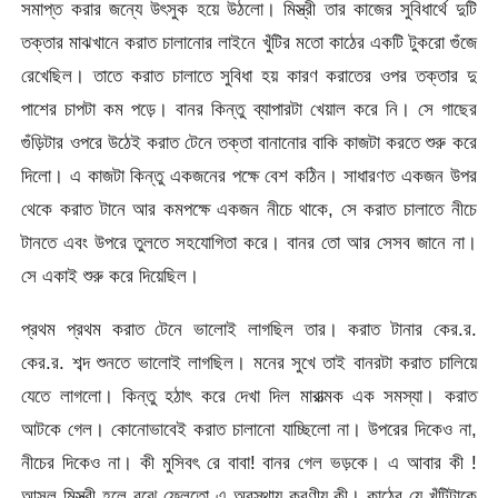
সমাপ্ত করার জন্যে উৎসুক হয়ে উঠলো। মিস্ত্রী তার কাজের সুবিধার্থে দুটি
তক্তার মাঝখানে করাত চালানোর লাইনে খুঁটির মতো কাঠের একটি টুকরো গুঁজে
রেখেছিল। তাতে করাত চালাতে সুবিধা হয় কারণ করাতের ওপর তক্তার দু
পাশের চাপটা কম পড়ে। বানর কিন্তু ব্যাপারটা খেয়াল করে নি। সে গাছের
গুঁড়িটার ওপরে উঠেই করাত টেনে তক্তা বানানোর বাকি কাজটা করতে শুরু করে
দিলো। এ কাজটা কিন্তু একজনের পক্ষে বেশ কঠিন। সাধারণত একজন উপর
থেকে করাত টানে আর কমপক্ষে একজন নীচে থাকে, সে করাত চালাতে নীচে
টানতে এবং উপরে তুলতে সহযোগিতা করে। বানর তো আর সেসব জানে না।
সে একাই শুরু করে দিয়েছিল।
প্রথম প্রথম করাত টেনে ভালোই লাগছিল তার। করাত টানার কের.র.
কের.র. শব্দ শুনতে ভালোই লাগছিল। মনের সুখে তাই বানরটা করাত চালিয়ে
যেতে লাগলো। কিন্তু হঠাৎ করে দেখা দিল মারাত্মক এক সমস্যা। করাত
আটকে গেল। কোনোভাবেই করাত চালানো যাচ্ছিলো না। উপরের দিকেও না,
নীচের দিকেও না। কী মুসিবৎ রে বাবা! বানর গেল ভড়কে। এ আবার কী !
আসল মিস্ত্রী হলে বুঝে ফেলতো এ অবস্থায় করণীয় কী। কাঠের যে খুঁটিটাকে