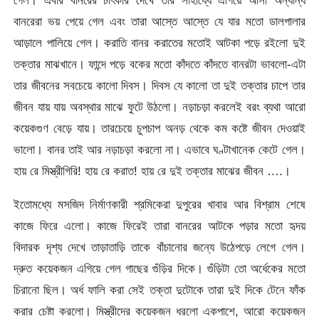
বানরেরা ভয় পেয়ে গেল এবং তারা আস্তে আস্তে যে যার মতো ডালপালার
আড়ালে পালিয়ে গেল। করাতি বানর করাতের মতোই আটকা পড়ে রইলো দুই
তক্তার মাঝখানে। ফান্দে পড়ে বকের মতো কাঁদতে কাঁদতে বানরটা ভাবলো-এটা
তার জীবনের সবচেয়ে কালো দিবস। দিবস যে কালো তা দুই তক্তার চাপে তার
জীবন যায় যায় অবস্থার মাঝে ফুটে উঠলো। নড়াচড়া করলেই বরং ব্যথা আরো
কয়েকগুণ বেড়ে যায়। তারচেয়ে চুপচাপ অনড় থেকে কম কষ্টে জীবন দেওয়াই
ভালো। বানর তাই আর নড়াচড়া করলো না। এভাবে ঘণ্টাখানেক কেটে গেল।
হায় রে মিস্ত্রীগিরি! হায় রে করাত! হায় রে দুই তক্তার মাঝের জীবন ….।
ইতোমধ্যে মসজিদ নির্মাণকারী শ্রমিকেরা দুপুরের খাবার আর বিশ্রাম শেষে
কাজে ফিরে এলো। কাজে ফিরেই তারা বানরের আটকে পড়ার মতো হৃদয়
বিদারক দৃশ্য দেখে তাড়াতাড়ি তাকে বাঁচানোর জন্যে উঠেপড়ে লেগে গেল।
দ্রুত কয়েকজন এগিয়ে গেল গাছের গুঁড়ির দিকে। গুঁড়িটা তো অর্ধেকের মতো
চিরানো ছিল। অর্ধ ফালি করা সেই তক্তা দুটোকে তারা দুই দিকে টেনে ফাঁক
করার চেষ্টা করলো। মিস্ত্রীদের কয়েকজন ধরলো একপাশে, আরো কয়েকজন