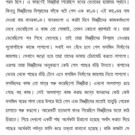
গরম ছিল। এ কারণেই মিস্ত্রীরা গিয়েছিল বনের ভেতরের ছায়াময় স্থানে।
কিন্তু মিস্ত্রীদের বিশ্রামের ফাঁকে ঘটে গেল এক কাণ্ড। এই কাণ্ডের নাম
দেওয়া যায় বানরকাণ্ড। বানরগুলো এ কয়টা দিনে মিস্ত্রীদের কাজকর্মগুলো
দেখে ভেবেছিলো এ কাজ তো সোজাই, তেমন কোনো ব্যাপারই না। তারা
ভেবেছিলো সব শিখে ফেলেছে। তাই তারা মিস্ত্রীদের বিশ্রাম নেওয়ার
সুযোগটাকে কাজে লাগালো। সবাই দল বেঁধে চলে গেল মসজিদ নির্মাণের
জায়গায়। সেখানে জড়ো হয়ে তারা তাদের ভাষায় চেঁচামেচি করতে লাগলো।
এরপর তারা মিস্ত্রীদের অনুকরণে কেউ গেল গাছের গুঁড়ি টানতে। বাগানের
ভেতর থেকে গাছের গুঁড়ি টেনে এনে মসজিদ নির্মাণের জায়গায় নিতে লাগলো।
মসজিদের কাজ তো মাত্র শুরু করেছিলো মিস্ত্রীরা। এখনো অসমাপ্ত রয়ে
গেছে বহু কাজ। সেই অসমাপ্ত কাজ করার জন্যে বানরদের কেউ কেউ
মসজিদ ঘরের পালা বেয়ে উপরে উঠে গেল এবং মিস্ত্রীদের মতোই হাতুড়ি পেরেক
চালাতে শুরু করলো। আরেকটি হতভাগা বানর গিয়েছিল মিস্ত্রীদের মতো কাঠ
চিরাতে। গিয়ে দেখলো একটি গাছ অর্ধেকটা চিরানো হয়েছে অর্থাৎ করাত দিয়ে
গাছের অর্ধেকটা পর্যন্ত ফালি করে তক্তা বানানো হয়েছে। বাকি কাজটা সে