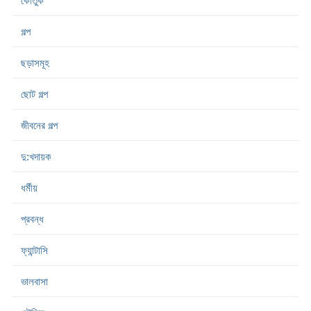
কৌতুক
গল্প
ছড়াসমূহ
ছোট গল্প
জীবনের গল্প
দু:খদায়ক
ধর্মীয়
প্রবন্ধ
ফ্যান্টাসি
ভালবাসা