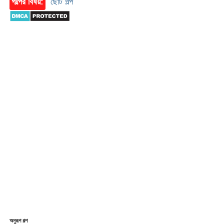
গল্পের বিষয়:
ছোট গল্প
অনুরূপ গল্প