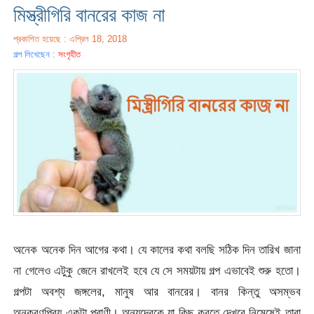
মিস্ত্রীগিরি বানরের কাজ না
প্রকাশিত হয়েছে : এপ্রিল 18, 2018
গল্প লিখেছেন :
সংগৃহীত
অনেক অনেক দিন আগের কথা। যে কালের কথা বলছি সঠিক দিন তারিখ জানা
না গেলেও এটুকু জেনে রাখলেই হবে যে সে সময়টায় গল্প এভাবেই শুরু হতো।
গল্পটা অবশ্য জঙ্গলের, মানুষ আর বানরের। বানর কিন্তু অসম্ভব
অনুকরণপ্রিয় একটা প্রাণী। অন্যদেরকে যা কিছু করতে দেখবে নিমেষেই তারা