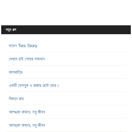
নতুন গল্প
বন্ধন Ties Story
দেখতে চাই শেষের সমাধান
কালরাত্রি
একটি ফেসবুক ও রাজার ছোট মেয়ে।
বিষন্ন রাত
আশঙ্কা থাকবে, তবু জীবন
আশঙ্কা থাকবে, তবু জীবন