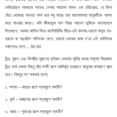
দেখিয়েছেন অমরত্ব লাভের নেশায় আয়েশা নামক এক চরিত্রের, যে কিনা
বেঁচে থেকেছে অনন্ত কাল ধরে শুধু মাত্র তার ভালোবাসার মানুষটিকে আপন
করে পাওয়ার জন্য। কবি জীবনানন্দ দাশ প্রিয় স্বদেশ ভূমিকে ভালোবেসে
লিখেছেন; আবার আসিব ফিরে ধানসিড়িটির তীরে-এই বাংলায় হয়তো মানুষ নয়-
হয়তো বা শঙ্খচিল শালিখের বেশে, হয়তো ভোরের কাক হ’য়ে এই কার্তিকের
নবান্নের দেশে… ￼ ￼
হিন্দু পুরাণ এবং মিশরীয় পুরাণের দুইজন দেবতার মূর্তির মধ্যে সাদৃশ্য বিদ্যমান
হিন্দু ধর্মে দেবতা বিষ্ণু তাঁর দশটি রূপে আবির্ভূত হয়েছেন মানুষের কল্যাণে ব্রত
হয়ে। বিষ্ণুর দশ অবতার হলো;
১. মৎস্য – মাছের রূপে সত্যযুগে অবতীর্ণ
২. কূর্ম – কচ্ছপের রূপে সত্যযুগে অবতীর্ণ
৩. বরাহ – শূকরের রূপে সত্যযুগে অবতীর্ণ