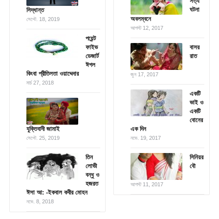
সত্য
ঘটনা
সিদ্ধান্ত
অবলম্বনে
সেপ্টে. 18, 2019
আগস্ট 12, 2017
পয়েন্ট
ফাইভ
বাসর
ডেজার্ট
রাত
ঈগল
কিংবা প্রীতিলতা ওয়াদ্দেদার
জুন 17, 2017
মার্চ 27, 2018
একটি
ভাই ও
একটি
বোনের
যুক্তিবাদী জামাই
এক দিন
সেপ্টে. 25, 2019
নভে. 19, 2017
তিন
সিনিয়র
লোভী
বৌ
বন্ধু ও
হজরত
আগস্ট 11, 2017
ঈসা আ: -ইকবাল কবীর মোহন
নভে. 8, 2018