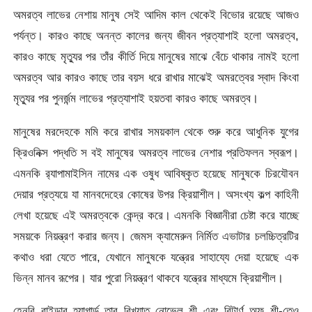
অমরত্ব লাভের নেশায় মানুষ সেই আদিম কাল থেকেই বিভোর রয়েছে আজও
পর্যন্ত। কারও কাছে অনন্ত কালের জন্য জীবন প্রত্যাশাই হলো অমরত্ব,
কারও কাছে মৃত্যুর পর তাঁর কীর্তি দিয়ে মানুষের মাঝে বেঁচে থাকার নামই হলো
অমরত্ব আর কারও কাছে তার বয়স ধরে রাখার মাঝেই অমরত্বের স্বাদ কিংবা
মৃত্যুর পর পুনর্জন্ম লাভের প্রত্যাশাই হয়তবা কারও কাছে অমরত্ব।
মানুষের মরদেহকে মমি করে রাখার সময়কাল থেকে শুরু করে আধুনিক যুগের
ক্রিওনিক্স পদ্ধতি স বই মানুষের অমরত্ব লাভের নেশার প্রতিফলন স্বরূপ।
এমনকি র‍্যাপামাইসিন নামের এক ওষুধ আবিষ্কৃত হয়েছে মানুষকে চিরযৌবন
দেয়ার প্রত্যয়ে যা মানবদেহের কোষের উপর ক্রিয়াশীল। অসংখ্য কল্প কাহিনী
লেখা হয়েছে এই অমরত্বকে কেন্দ্র করে। এমনকি বিজ্ঞানীরা চেষ্টা করে যাচ্ছে
সময়কে নিয়ন্ত্রণ করার জন্য। জেমস ক্যামেরুন নির্মিত এভাটার চলচ্চিত্রটির
কথাও ধরা যেতে পারে, যেখানে মানুষকে যন্ত্রের সাহায্যে দেয়া হয়েছে এক
ভিন্ন মানব রূপের। যার পুরো নিয়ন্ত্রণ থাকবে যন্ত্রের মাধ্যমে ক্রিয়াশীল।
হেনরি রাইডার হ্যাগার্ড তার বিখ্যাত নোভেল শী এবং রিটার্ণ অফ শী-তেও