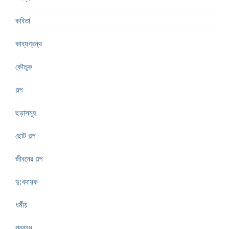
কবিতা
কাব্যগ্রন্থ
কৌতুক
গল্প
ছড়াসমূহ
ছোট গল্প
জীবনের গল্প
দু:খদায়ক
ধর্মীয়
প্রবন্ধ