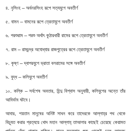
৪. নৃসিংহ – অর্ধনরসিংহ রূপে সত্যযুগে অবতীর্ণ
৫. বামন – বামনের রূপে ত্রেতাযুগে অবতীর্ণ
৬. পরশুরাম – পরশু অর্থাৎ কুঠারধারী রামের রূপে ত্রেতাযুগে অবতীর্ণ
৭. রাম – রামচন্দ্র অযোধ্যার রাজপুত্রের রূপে ত্রেতাযুগে অবতীর্ণ
৮. কৃষ্ণ – দ্বাপরযুগে ভ্রাতা বলরামের সঙ্গে অবতীর্ণ
৯. বুদ্ধ – কলিযুগে অবতীর্ণ
১০. কল্কি – সর্বশেষ অবতার, হিন্দু বিশ্বাস অনুযায়ী, কলিযুগের অন্তে তাঁর
আবির্ভাব ঘটবে।
আবার, শয়তান মানুষের অনিষ্ট সাধন করে তাদেরকে আল্লাহ্‌র পথ থেকে
বিচ্যূত করার প্রত্যয়ে খোদ মহান আল্লাহ্‌ তাআলার কাছেই চেয়েছে কেয়ামত
পর্যন্ত বেঁচে থাকার শক্তি। মানব সভ্যতার শুরু থেকেই চলে আসছে