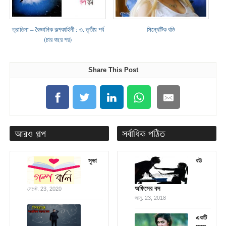
ত্রাতিনা – বৈজ্ঞানিক কল্পকাহিনী : ৩. তৃতীয় পর্ব
সিন্থেটিক বডি
(চার বছর পর)
Share This Post
আরও গল্প
সর্বাধিক পঠিত
সুভা
বউ
অফিসের বস
সেপ্টে. 23, 2020
জানু. 23, 2018
একটি