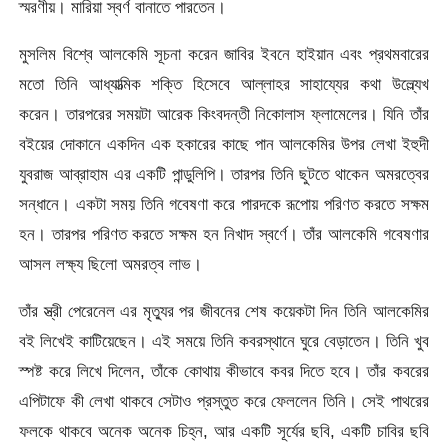
স্মরণীয়। মারিয়া স্বর্ণ বানাতে পারতেন।
মুসলিম বিশ্বে আলকেমি সূচনা করেন জাবির ইবনে হাইয়ান এবং প্রথমবারের
মতো তিনি আধ্যাত্মিক শক্তি হিসেবে আল্লাহর সাহায্যের কথা উল্ল্যেখ
করেন। তারপরের সময়টা আরেক কিংবদন্তী নিকোলাস ফ্লামেলের। যিনি তাঁর
বইয়ের দোকানে একদিন এক হকারের কাছে পান আলকেমির উপর লেখা ইহুদী
যুবরাজ আব্রাহাম এর একটি পান্ডুলিপি। তারপর তিনি ছুটতে থাকেন অমরত্বের
সন্ধানে। একটা সময় তিনি গবেষণা করে পারদকে রূপোয় পরিণত করতে সক্ষম
হন। তারপর পরিণত করতে সক্ষম হন নিখাদ স্বর্ণে। তাঁর আলকেমি গবেষণার
আসল লক্ষ্য ছিলো অমরত্ব লাভ।
তাঁর স্ত্রী পেরেনেল এর মৃত্যুর পর জীবনের শেষ কয়েকটা দিন তিনি আলকেমির
বই লিখেই কাটিয়েছেন। এই সময়ে তিনি কবরস্থানে ঘুরে বেড়াতেন। তিনি খুব
স্পষ্ট করে লিখে দিলেন, তাঁকে কোথায় কীভাবে কবর দিতে হবে। তাঁর কবরের
এপিটাফে কী লেখা থাকবে সেটাও প্রস্তুত করে ফেললেন তিনি। সেই পাথরের
ফলকে থাকবে অনেক অনেক চিহ্ন, আর একটি সূর্যের ছবি, একটি চাবির ছবি