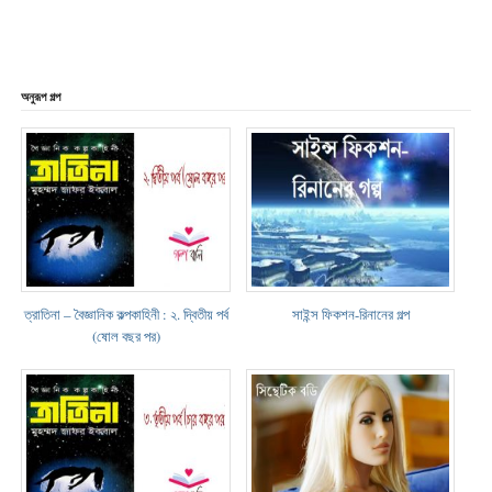
অনুরূপ গল্প
ত্রাতিনা – বৈজ্ঞানিক কল্পকাহিনী : ২. দ্বিতীয় পর্ব
সাইন্স ফিকশন-রিনানের গল্প
(ষোল বছর পর)