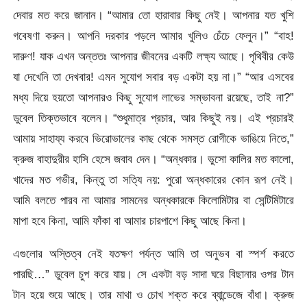
দেবার মত করে জানান। “আমার তো হারাবার কিছু নেই। আপনার যত খুশি
গবেষণা করুন। আপনি দরকার পড়লে আমার খুলিও চেঁচে ফেলুন।” “বাহ!
দারুণ! যাক এখন অন্ততঃ আপনার জীবনের একটি লক্ষ্য আছে। পৃথিবীর কেউ
যা দেখেনি তা দেখবার! এমন সুযোগ সবার বড় একটা হয় না।” “আর এসবের
মধ্য দিয়ে হয়তো আপনারও কিছু সুযোগ লাভের সম্ভাবনা রয়েছে, তাই না?”
ডুবেল তিক্তভাবে বলেন। “শুধুমাত্র প্রচার, আর কিছুই নয়। এই প্রচারই
আমায় সাহায্য করবে ভিরোভালের কাছ থেকে সমস্ত রোগীকে ভাঙিয়ে নিতে,”
ক্রুজ বাহাদুরীর হাসি হেসে জবাব দেন। “অন্ধকার। ভুসো কালির মত কালো,
খাদের মত গভীর, কিন্তু তা সত্যি নয়: পুরো অন্ধকারের কোন রূপ নেই।
আমি বলতে পারব না আমার সামনের অন্ধকারকে কিলোমিটার বা সেন্টিমিটারে
মাপা হবে কিনা, আমি ফাঁকা বা আমার চারপাশে কিছু আছে কিনা।
এগুলোর অস্তিত্ব নেই যতক্ষণ পর্যন্ত আমি তা অনুভব বা স্পর্শ করতে
পারছি…” ডুবেল চুপ করে যায়। সে একটা বড় সাদা ঘরে বিছানার ওপর টান
টান হয়ে শুয়ে আছে। তার মাথা ও চোখ শক্ত করে ব্যান্ডেজে বাঁধা। ক্রুজ