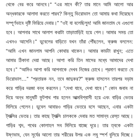
থেকে বের করে আনবে।“ “এর মানে কী? তার মানে আমি আলো আর
অন্ধকারকে আলাদা করতে পারব? কিন্তু ভিরোভাল তো আমায় কথা দিয়েছেন
সম্পূর্ণভাবে দৃষ্টি ফিরিয়ে দেবার।” “ওই যা বলেছিলুম! আমি জানতাম যে এগুলো
হবে। আপনার সাথে আলাপ করাটা তাড়াতাড়িই হয়ে গেল। আমার সময় তো
এখনও আসেনি।” ডুবেলের বাড়িতে যখন তাঁরা পৌঁছলেন, ক্রুজ বললেন:
“আমি এখন জানলাম আপনি কোথায় থাকেন। আমার কার্ডটা রাখুন; এতে
আমার ঠিকানা দেয়া আছে। আশা করি তিন মাসের মধ্যে আমাদের দেখা
হবে।” “আমিও আশা করি আপনাকে দেখব নিজের চোখে। প্রমাণ করতে যে
ভিরোভাল…” “প্রতারক নন, তবে জাদুকর?” ক্রুজ হাসলেন তারপর দড়াম
করে গাড়ির দরজা বন্ধ করলেন। “দেখা যাবে, দেখা যাবে।” কোন জবাব না
দিয়ে অন্ধ মানুষটি ফুটপাথ পার হলেন আত্মবিশ্বাসী হয়ে এবং বাড়ির ভেতর
মিলিয়ে গেলেন। ডুবেল আবারও গাড়ির ভেতরে বসে আছেন, এবার একটা
ট্যাক্সির ভেতর। তার কাছে ট্যাক্সি চালককে দেবার মত সামান্য রেস্ত আছে।
গাড়ির শব্দ, পথের কোলাহল সব মিলিয়ে যাচ্ছে দূরে। তার ত্বকে একটা
উষ্ণভাব, যেন সূর্যের আলো তার শরীরের উপর এক লঘু স্পর্শ বুলিয়ে দিচ্ছে।