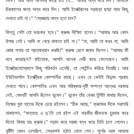
দেখি। আর আমি আপনার কাছে চাই যে… আমার অন্ধ করে দিন। আমাকে
চিরকালের জন্য অন্ধ করে দিন। আমি ইলেক্ট্রনের নড়াচড়া ছাড়া আর কিছু
দেখতে চাই না।” “স্বেচ্ছায় অন্ধ হতে চান?
কিন্তু সেটা তো ভয়ংকর হবে।” ক্রুজ বিস্মিত হলেন। “আমার আর কোন
উপায় নেই। আমি না খেয়ে থাকতে চাই না।” “না, আমি তা করব না; আমি
জোর গলায় তা প্রত্যাখ্যান করছি!” ক্রুজ রেগে জবাব দিলেন। “আমায় কী
মনে করেছেন? যাইহোক, আপনি অনেক দেরী করে ফেলেছেন। আমি
ইলেক্ট্রনোস্কোপে কিছু পরিবর্তন এনেছি, তা পেটেন্টও করিয়ে নিয়েছি। আর
ইউনিভার্সাল ইলেক্ট্রিক কোম্পানীর কাছে। এখন যে কেউই বিদ্যুৎ প্রবাহ
দেখতে পাবে। কোম্পানির এখন আর পরিষ্কার-দৃষ্টি সম্পন্ন অন্ধের দরকার
নেই, যেমনটি আপনি ছিলেন ডুবেল।” ডুবেল তাঁর ভেজা টুপিটা মাথায় দিলেন,
নিজের যুবা হাতের দিকে চেয়ে রইলেন। “ঠিক আছে,” ক্রুজের দিকে সরাসরি
তাকালেন, “অন্ততঃ এ দু’টো তো রইল এই নারকীয় জীবনকে চুরমার করে
দিতে! বিদায় ডাঃ ক্রুজ।” দড়াম করে দরজা বন্ধ করে তিনি চলে গেলেন।
বৃষ্টিটা যেমন এসেছিল, সেরকমই হঠাত থেমে গেল। সূর্যের নরম আভায়