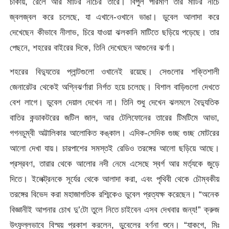
চাকায়, রেলে আর মাটির নীচের তারে। বিপুল পরিমাণ তার মাটির নীচে
জ্বলজ্বল করে চলেছে, যা এখানে-ওখানে ভাঙা। ডুবেল আলাদা করে
দেখেছেন কীভাবে নীলাভ, চিরে যাওয়া ঝলকানি মাটিতে ছড়িয়ে পড়েছে। তার
পেছনে, শহরের বাইরের দিকে, তিনি দেখেছেন আগুনের ঝর্ণা।
শহরের বিদ্যুতের প্লান্টগুলো ওখানেই রয়েছে। সেগুলোর শক্তিশালী
জেনারেটর থেকেই অগ্নিঝর্ণারা নির্গত হয়ে চলেছে। বিশাল বাড়িগুলো দেখতে
বেশ লাগে। ডুবেল দেয়াল দেখেন না। তিনি শুধু দেখেন ঝলমলে বৈদ্যুতিক
বাতির কন্ডাকটরের জটিল জাল, আর টেলিফোনের তারের টিমটিমে আভা,
গগনচুম্বী অট্টালিকার আলোকিত কঙ্কাল। এদিক-সেদিক গুচ্ছ গুচ্ছ মোটরের
আলো দেখা যায়। চারপাশের সমস্তই রেডিও তরঙ্গের আলো ছড়িয়ে আছে।
প্রস্রবণ, তারার থেকে আলোর নদী নেমে এসেছে স্বর্গ আর মর্ত্যকে জুড়ে
দিতে। ইলেক্ট্রনকে সূর্যের থেকে আলাদা করা, এবং পৃথিবী থেকে চৌম্বকীয়
তরঙ্গের বিভেদ করা মহাজাগতিক রশ্মিকেও ডুবেল প্রত্যক্ষ করেছেন। “অনেক
বিজ্ঞানীই আপনার চোখ দু’টো তুলে নিতে চাইবেন এসব দেখবার জন্য!” ক্রুজ
উৎফুল্লভাবে বিস্ময় প্রকাশ করলেন, ডুবেলের বর্ণনা শুনে। “যাকগে, মিঃ