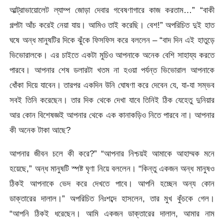
আল্ট্রাভায়োলেট ল্যাম্প জোড়া দেবার গবেষণাগারে কাজ করতাম…” “বাকী
গল্পটা আঁচ করেই নেয়া যায়। আমিও তাই করেছি। বেশ!” অপরিচিত দুই হাত
ঘষে অন্ধ মানুষটির দিকে ঝুঁকে ফিসফিস করে বললেন – “বাদ দিন এই হাতুড়ে
ভিভোরালকে। এর চাইতে একটা মুচিও আপনাকে অনেক বেশি সাহায্য করতে
পারবে। আপনার শেষ ডলারটা খতম না হওয়া পর্যন্ত ভিভোরাল আপনাকে
ধোঁকা দিয়ে যাবেন। তারপর একদিন উনি ঘোষণা করে দেবেন যে, যা-যা সম্ভব
সবই তিনি করেছেন। তার দিক থেকে দেখা যাবে তিনিই ঠিক যেহেতু দুনিয়ার
আর কোন বিশেষজ্ঞই আপনার থেকে এক কানাকড়িও নিতে পারবে না। আপনার
কী অনেক টাকা আছে?
আপনার জীবন চলে কী করে?” “আপনার নিশ্চয়ই আমাকে আহাম্মক মনে
হয়েছে,” অন্ধ মানুষটি স্পষ্ট ঘৃণা নিয়ে বললেন। “কিন্তু একজন অন্ধ মানুষও
ঠিকই আপনাকে ভেদ করে দেখতে পাবে। আপনি হচ্ছেন অন্য কোন
ডাক্তারের দালাল।” অপরিচিত নিঃশব্দে হাসলেন, তার মুখ কুঁচকে গেল।
“আপনি ঠিকই ধরেছেন। আমি একজন ডাক্তারের দালাল, আমার নাম