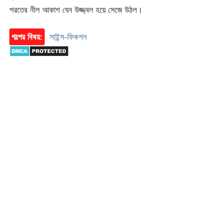
শরতের নীল আকাশ যেন উজ্জ্বল হয়ে সেজে উঠল।
গল্পের বিষয়:
সাইন্স-ফিকশন