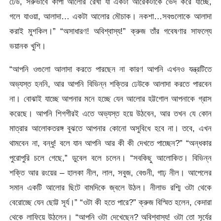
ঢেউ, সরুভাবে কাঁপা আলোর রেখা যা একটা আরেকটাকে ভেদ করে যাচ্ছে,
গলে যাওয়া, আলাদা… একটা আলোর মৌচাক। নকশা…সবগুলোকে আলাদা
করাই মুশকিল।” “অসাধারণ! অবিশ্বাস্য!” ক্রুজ তাঁর গবেষণার সাফল্যে
ভয়ানক খুশি।
“আপনি ওগুলো আলাদা করতে পারছেন না কারণ আপনি এখনও যন্ত্রটিতে
অভ্যস্ত হননি, আর আপনি বিভিন্ন শক্তির ঢেউকে আলাদা করতে পারবেন
না। বোঝাই যাচ্ছে আপনার মনে হচ্ছে যেন আলোর হট্টগোল আপনাকে গ্রাস
করেছে। আপনি শিগগীরই এতে অভ্যস্ত হয়ে উঠবেন, আর তখন যে কোন
মাত্রার আলোকতরঙ্গ বুঝতে আপনার কোনো অসুবিধে হবে না। তবে, এখন
থামবেন না, বন্ধু! বলে যান আপনি আর কী কী দেখতে পাচ্ছেন?” “অন্ধকার
পুরোপুরি চলে গেছে,” ডুবেল বলে চলেন। “সবকিছু আলোকিত। বিভিন্ন
শক্তি আর রংয়ের – হালকা নীল, লাল, সবুজ, বেগুনী, গাঢ় নীল। আপেলের
সমান একটি আলোর ছিটে বামদিকে জ্বলে উঠল। নীলাভ রশ্মি ওটা থেকে
বেরোচ্ছে যেন ছোট্ট সূর্য।” “ওটা কী হতে পারে?” ক্রুজ বিস্মিত হলেন, কেদারা
থেকে লাফিয়ে উঠলেন। “আপনি ওটা দেখেছেন? অবিশ্বাস্য! ওটা তো সূর্যের