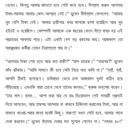
নেবেন। কিন্তু আমায় জানতে হবে সেটা কবে হবে। বিশ্বাস করুন আপনার
টাকা-পয়সায় আমার কোন আগ্রহ নেই।” ডুবেল দীর্ঘশ্বাস ফেললেন: “আমার
খুব বেশি টাকা নেই। আমার দুর্ঘটনার খবর কাগজে ছাপা হয়েছিল আর খুব
হইচই ও হয়েছিল। কোম্পানী আমাকে এক বছরের বেতন দিতে বাধ্য হয় এই
প্রচারের পাল্লায় পড়ে। এটা একটা বেশ বড় রকমের জয়। আজকাল তো
স্বাস্থ্যবান কর্মীরা তেমন নিরাপত্তা পায় না।”
“আপনার টাকা শেষ হতে আর কত বাকী?” “মাস চারেক।” “তারপর?” ডুবেল
কাঁধ ঝাঁকায়। “আমি সামনে কী হবে সেটা নিয়ে অত ভাবি না।” “হ্যাঁ, হ্যাঁ,
আপনি ঠিকই বলেছেন। ভবিষ্যত ভেবে চলা আজকাল খুবই কঠিন হয়ে
দাঁড়িয়েছে। এমনকি যারা চোখে দেখে তাদের জন্যও,” ক্রুজ মন্তব্য করেন।
“চার মাস। হুমম… আশা করা যায় যে ডাঃ ভিরোভাল সেই সময়টি দ্রুতই
নিয়ে আসবেন, আর তারপর আপনার না থাকবে চিকিৎসা করানোর টাকা, আর না
থাকবে খাওয়া-পরার জন্য যথেষ্ট কিছু। দারুণ!! যখন সেটা হবে, আমার সাথে
দেখা করবেন।“ ডুবেল উত্তর দেবার মত সুযোগ পেলেন না। “নম্বর ৪৮!”