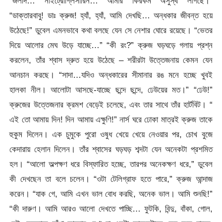
“জলদি… নাইট্রোগ্লিসারিন… আমার কিরকম অসুস্থ লাগছে।”
“ডাক্তারবাবু! ডাঃ ক্রুজ! হ্যাঁ, হ্যাঁ, আমি দেখছি… অন্ধকার জীবন্ত হয়ে
উঠেছে!” ডুবেল এমনভাবে কথা বলছে যেন সে নেশার ঘোরে রয়েছে। “ভেতর
দিয়ে আলোর মেঘ উড়ে যাচ্ছে…” “কী রং?” ক্রুজ ঘড়ঘড়ে গলায় প্রশ্ন
করলেন, তাঁর শ্বাস দ্রুত হয়ে উঠেছে – শরীরটা উত্তেজনায় কেমন যেন
আনচান করছে। “সাদা…যদিও অন্ধকারের সীমানার রঙ মনে হচ্ছে খুবই
হালকা নীল। আলোটা আসছে-যাচ্ছে ছন্দে ছন্দে, ঢেউয়ের মত।” “ঢেউ!”
ক্রুজের উত্তেজনার ক্রমশ বেড়েই চলেছে, এবং তার সাথে তাঁর হার্টবিট। “
এই তো আমায় দিন! দিন আমায় এক্ষুণি!” নার্স ঘরে ঢোকা মাত্রই ক্রুজ তাকে
হুকুম দিলেন। এক চুমুকে পুরো ওষুধ খেয়ে খেয়ে নেওয়ার পর, চোখ বুজে
কেদারায় হেলান দিলেন। তাঁর শ্বাসের ঘড়ঘড় শব্দটা যেন অনেকটা প্রশমিত
হল। “আলো অল্পক্ষণ ধরে বিস্ফারিত হচ্ছে, তারপর অনেকক্ষণ ধরে,” ডুবেল
কী দেখছেন তা বলে চলেন। “ওটা টেলিগ্রাফ হতে পারে,” ক্রুজ আন্দাজ
করেন। “যাক গে, আমি এখন ভাল বোধ করছি, অনেক ভাল। আমি শুনছি!”
“কী দারুণ। আমি আরও আলো দেখতে পাচ্ছি… ফুটকি, বিন্দু, বাঁকা, গোল,