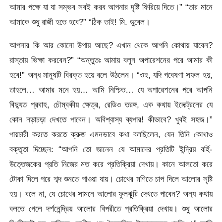
আমার পক্ষে যা যা সম্ভব সবই করব আপনার দৃষ্টি ফিরিয়ে দিতে।” “তার মানে
আমাকে শুধু রাজী হতে হবে?” “ঠিক তাই! মি. ডুবেল।
আপনার কি আর কোনো উপায় আছে? এখান থেকে আপনি কোথায় যাবেন?
রাস্তায় ভিক্ষা করবেন?” “অন্তুতঃ আমায় বলুন অপারেশনের পরে আমার কী
হবে!” অন্ধ মানুষটি বিরক্ত হয়ে বলে উঠলেন। “ওহ, যদি গবেষণা সফল হয়,
তাহলে… আমার মনে হয়… আমি নিশ্চিত… যে অপারেশনের পরে আপনি
বিদ্যুত প্রবাহ, চৌম্বকীয় ক্ষেত্র, রেডিও তরঙ্গ, এক কথায় ইলেক্ট্রনের যে
কোন নড়াচড়া দেখতে পাবেন। অবিশ্বাস্য ব্যপার! কীভাবে? খুবই সহজ।”
পায়চারী করতে করতে ক্রুজ এমনভাবে কথা বলছিলেন, যেন তিনি কোথাও
বক্তৃতা দিচ্ছেন: “আপনি তো জানেন যে আমাদের প্রতিটি ইন্দ্রিয় বর্হি-
উত্তেজকের প্রতি নিজের মত করে প্রতিক্রিয়া দেখায়। কানে আলতো করে
টোকা দিলে পরে শব্দ শুনতে পাওয়া যায়। চোখের মণিতে চাপ দিলে আলোর সৃষ্টি
হয়। বলে না, যে চোখের সামনে আলোর ফুলঝুরি দেখতে পাবেন? অন্য কথায়
বলতে গেলে দর্শনেন্দ্রিয় আলোর বিপরীতে প্রতিক্রিয়া দেখায়। শুধু আলোর