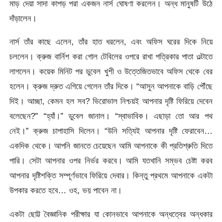
মাড় দেয়া সাদা কাপড় পরা একজন নার্স ঘোষণা করলেন। অন্ধ মানুষটি উঠে
দাঁড়ালেন।
নার্স তাঁর কাছে এলেন, তাঁর হাত ধরলেন, এবং অফিস ঘরের দিকে নিয়ে
চললেন। ক্রুজ বার্নিশ করা গোল টেবিলের ওপরে রাখা পত্রিকার পাতা ওল্টাতে
লাগলেন। কয়েক মিনিট পর ডুবেল খুশী ও উত্তেজিতভাবে অফিস থেকে বের
হলেন। ক্রুজ দ্রুত এগিয়ে গেলেন তাঁর দিকে। “আসুন আপনাকে বাড়ি পৌঁছে
দিই। আচ্ছা, কেমন হল সব? ভিরোভাল নিশ্চয়ই আপনার দৃষ্টি ফিরিয়ে দেবেন
বলেছেন?” “হ্যাঁ।” ডুবেল জানাল। “স্বাভাবিক। এছাড়া তো আর পথ
নেই।” ক্রুজ চাপাহাসি দিলেন। “উনি সত্যিই আপনার দৃষ্টি ফেরাবেন…
একদিক থেকে। আপনি জানতে চেয়েছেন আমি আপনাকে কী প্রতিশ্রুতি দিতে
পারি। সেটা আপনার ওপর নির্ভর করবে। আমি যতখানি সম্ভব চেষ্টা করব
আপনার দৃষ্টিশক্তি সম্পূর্ণভাবে ফিরিয়ে দেবার। কিন্তু প্রথমে আপনাকে একটা
উপকার করতে হবে… ওহ, ভয় পাবেন না।
একটা ছোট্ট বৈজ্ঞানিক পরীক্ষার যা কোনভাবে আপনাকে অন্ধত্বের অন্ধকার