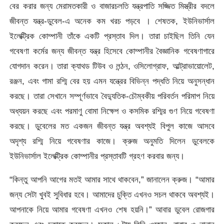
বের করার জন্য মেরামতকারী ও বাজারচলতি যন্ত্রপাতি সজ্জিত মিস্ত্রীর বদলে
জীবন্ত যন্ত্র-ডুবেল-এ অনেক কম খরচ পড়বে । শেষতক, ইউনিভার্সাল
ইলেক্ট্রিক কোম্পানী তাঁকে একটি প্রস্তাব দিল। তারা চাইছিল তিনি যেন
গবেষণা কর্মের জন্য জীবন্ত যন্ত্র হিসেবে কোম্পানীর বৈজ্ঞানিক গবেষণাগারে
যোগদান করেন। তারা ক্যাথড টিউব ও লন্ঠন, ওসিলোগ্রাফ, আল্ট্রাভায়োলেট,
রঞ্জন, এবং গামা রশ্মি বের হয় এমন যন্ত্রের বিভিন্ন পদ্ধতি নিয়ে অনুসন্ধান
করছে। তারা সেখানে সম্পূর্ণভাবে বৈদ্যুতিক-চৌম্বকীয় পরিবর্তন পরিমাপ নিয়ে
অধ্যয়ন করছে এবং পরমাণু বোমা নিক্ষেপ ও কসমিক রশ্মির গুণ নিয়ে গবেষণা
করছে। ডুবেলের মত একজন জীবন্ত যন্ত্র অবশ্যই বিপুল কাজে আসবে
অদৃশ্য রশ্মি নিয়ে গবেষণার কাজে। ক্রুজ অনুমতি দিলেন ডুবেলকে
ইউনিভার্সাল ইলেক্ট্রিক কোম্পানীর প্রস্তাবটি গ্রহণ করবার জন্য।
“কিন্তু আপনি আগের মতই আমার সাথে থাকবেন,” জানালেন ক্রুজ। “আমার
জন্য সেটা খুবই সুবিধার হবে। আমাদের চুক্তি এখনও সচল থাকবে অবশ্যই।
আপনাকে নিয়ে আমার গবেষণা এখনও শেষ হয়নি।” আবার ডুবেল রোজগার