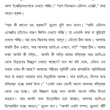
আসা ইলেক্ট্রনগুলোকে দেখতে পাচ্ছি।” “তাপ নিঃসরনে-এডিসন এফেক্ট,” মাথা
নাড়েন ক্রুজ।
“আর কী জানেন ডাঃ ক্রুজ?” ডুবেল খুশি মনে বলেন। “আমি এডিসন
এফেক্টের চাইতেও দারুণ জিনিস দেখতে পাচ্ছি। তা এমনকি মাথা না ঘুরিয়েই
দেখতে পাচ্ছি। দয়া করে বিছানার কাছে আসুন। এইতো ঠিক আছে। আপনার
মাথাটা ঠিক এখানে, আর আপনার হৃৎপিণ্ড এখানে, না?” “প্রায় ঠিক। আমার
কথা! আপনি কী সত্যি… আপনি কী সত্যি আমার মস্তিষ্ক আর হৃৎপিণ্ড
থেকে বিদ্যুতের বিচ্ছুরণ দেখতে পাচ্ছেন? তবে যত যাই হোক, এটাতে এত
অবাক হবার কী আছে? আমাদের শরীরের প্রতিটি কোষ রাসায়নিক প্রতিক্রিয়া
করে যা করতে সহায়তা করে বৈদ্যুতিক প্রপঞ্চ। তবে হৃৎপিণ্ড, বিশেষ করে
মস্তিষ্ক হচ্ছে যথার্থ উৎস।” “একটা নরম বেগুনী আলো আপনার মস্তিষ্ক
থেকে বের হচ্ছে। ওটা উজ্জ্বল হচ্ছে যখন আপনি অনেক গভীর চিন্তা
করছেন। আর আপনি যখন উত্তেজিত হয়ে যাচ্ছেন, আপনার হৃৎপিণ্ড
বিস্ফোরিত হচ্ছে আগুনে,” ডুবেল বলে। “আপনি একটা সম্পদ, ডুবেল! খাঁটি