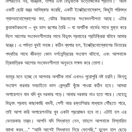
বিপরীতেই নয়, যান্ত্রিক, তাপীয় এবং বৈদ্যুতিক উত্তেজকের প্রতিও।” আমি
একটি ছোট্ট যন্ত্র আবিষ্কার করেছি, একটি ইলেক্ট্রনোস্কোপ, কিছুটা পরিশুদ্ধ
গ্যালভানোস্কোপের মত, যেটার উচ্চমানের সংবেদনশীলতা আছে। এটার
কন্ডাকটরগুলো – খুব ভাল রূপোর তৈরি – যা অপটিক নার্ভের সাথে যুক্ত করে
দিলে আলোর সংবেদনশীলতার সাথে বিদ্যুৎ প্রবাহের প্রতিক্রিয়া ঘটাবে আমার
যন্ত্রে। এ পর্যন্ত খুবই সহজ। কঠিন ব্যপার হল, ইলেক্ট্রনোস্কোপের ভিতরের
পদ্ধতির সাথে জীবন্ত কোন দর্শনেন্দ্রিয়ের সংযোগ ঘটানো, এবং আপনাকে
ত্রিমাত্রিক আলোর সংবেদনশীলতা অনুভবে সক্ষম করে তোলা।
যতদূর মনে হচ্ছে যে আপনার অপটিক নার্ভ এখনও পুরোপুরি নষ্ট হয়নি। কিন্তু
সংযোগ করবার সবচাইতে ভাল কেন্দ্রটি খুঁজে পাওয়া কঠিন হবে। আমরা
অপারেশনে যাব যদি খুব দরকার পড়ে। আবার দরকার নাও হতে পারে। যেহেতু
বিদ্যুৎ প্রবাহ কাছাকাছি ধমনী, পেশী আর রক্তশিরার মাধ্যমে পৌঁছতে পারে,
তাই আশা করি অপারেশনটার খুব একটা প্রয়োজন হবে না। এটাই হল এর
ভেতরকার তত্ত্ব। আপনি যদি সিদ্ধান্ত নেন, তাহলে আপনাকে বিস্তারিত
ব্যাখা করব…” “আমি আগেই সিদ্ধান্ত নিয়ে ফেলেছি,” ডুবেল হাল ছেড়ে