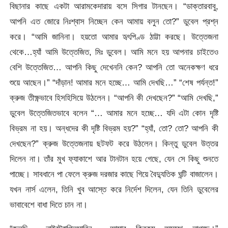
বিছানার কাছে একটা আরামকেদারায় বসে সিগার টানছেন। “ডাক্তারবাবু,
আপনি এত জোরে নিঃশ্বাস নিচ্ছেন কেন আমায় বলুন তো?” ডুবেল প্রশ্ন
করে। “আমি জানিনা। হয়তো আমার হৃৎপিণ্ড ঠাট্টা করছে। উত্তেজনা
থেকে…হ্যাঁ আমি উত্তেজিত, মিঃ ডুবেল। আমি মনে হয় আপনার চাইতেও
বেশি উত্তেজিত… আপনি কিছু দেখেননি কেন? আপনি তো অনেকক্ষণ ধরে
শুয়ে আছেন।” “দাঁড়ান! আমার মনে হচ্ছে… আমি দেখছি…” “শেষ পর্যন্ত!”
ক্রুজ তীক্ষ্ণভাবে হিসহিসিয়ে উঠলেন। “আপনি কী দেখছেন?” “আমি দেখছি,”
ডুবেল উত্তেজিতভাবে বলেন “… আমার মনে হচ্ছে… যদি এটা কোন দৃষ্টি
বিভ্রম না হয়। অন্ধদের কী দৃষ্টি বিভ্রম হয়?” “হ্যাঁ, তো? তো? আপনি কী
দেখছেন?” ক্রুজ উত্তেজনায় ছটফট করে উঠলেন। কিন্তু ডুবেল উত্তর
দিলেন না। তাঁর মুখ ফ্যাকাশে আর টানটান হয়ে গেছে, যেন সে কিছু শুনতে
পাচ্ছে। সাবধানে পা ফেলে ক্রুজ দরজার কাছে গিয়ে বৈদ্যুতিক ঘন্টি বাজালেন।
যখন নার্স এলেন, তিনি খুব আস্তে করে নির্দেশ দিলেন, যেন তিনি ডুবেলের
ভাবাবেশে বাধা দিতে চান না।