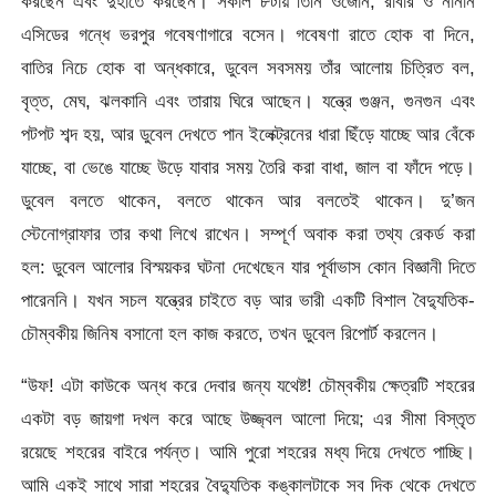
করছেন এবং দুহাতে করছেন। সকাল ৮টায় তিনি ওজোন, রাবার ও নানান
এসিডের গন্ধে ভরপুর গবেষণাগারে বসেন। গবেষণা রাতে হোক বা দিনে,
বাতির নিচে হোক বা অন্ধকারে, ডুবেল সবসময় তাঁর আলোয় চিত্রিত বল,
বৃত্ত, মেঘ, ঝলকানি এবং তারায় ঘিরে আছেন। যন্ত্রে গুঞ্জন, গুনগুন এবং
পটপট শব্দ হয়, আর ডুবেল দেখতে পান ইলেক্ট্রনের ধারা ছিঁড়ে যাচ্ছে আর বেঁকে
যাচ্ছে, বা ভেঙে যাচ্ছে উড়ে যাবার সময় তৈরি করা বাধা, জাল বা ফাঁদে পড়ে।
ডুবেল বলতে থাকেন, বলতে থাকেন আর বলতেই থাকেন। দু’জন
স্টেনোগ্রাফার তার কথা লিখে রাখেন। সম্পূর্ণ অবাক করা তথ্য রেকর্ড করা
হল: ডুবেল আলোর বিস্ময়কর ঘটনা দেখেছেন যার পূর্বাভাস কোন বিজ্ঞানী দিতে
পারেননি। যখন সচল যন্ত্রের চাইতে বড় আর ভারী একটি বিশাল বৈদ্যুতিক-
চৌম্বকীয় জিনিষ বসানো হল কাজ করতে, তখন ডুবেল রিপোর্ট করলেন।
“উফ! এটা কাউকে অন্ধ করে দেবার জন্য যথেষ্ট! চৌম্বকীয় ক্ষেত্রটি শহরের
একটা বড় জায়গা দখল করে আছে উজ্জ্বল আলো দিয়ে; এর সীমা বিস্তৃত
রয়েছে শহরের বাইরে পর্যন্ত। আমি পুরো শহরের মধ্য দিয়ে দেখতে পাচ্ছি।
আমি একই সাথে সারা শহরের বৈদ্যুতিক কঙ্কালটাকে সব দিক থেকে দেখতে