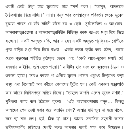
একটি ছোট্ট উষ্ণ হাত ডুবেলের হাত স্পর্শ করল। “আসুন, আপনাকে
বৈঠকখানায় নিয়ে যাচ্ছি।” নানান গন্ধ আর তাপমাত্রার পরিবর্তন থেকে ডুবেল
বুঝতে পারেন যে তাঁর সঙ্গিনী তাঁকে বড় ও ছোট, সূর্যালোকিত ও অন্ধকার,
আসবাবপত্রওয়ালা ও আসবাবপত্রবিহীন বিভিন্ন রকম ঘর-এর মধ্য দিয়ে নিয়ে
যাচ্ছেন। একটি অদ্ভুত বাড়ি, আর এ যেন একটি অদ্ভুত প্রক্রিয়া- রোগীকে
পুরো বাড়ির মধ্য দিয়ে নিয়ে যাওয়া। একটা দরজা ক্যাঁচ করে উঠল, ভেতর
থেকে ক্রুজের পরিচিত কন্ঠস্বর ভেসে এল: “কে? আরে-ডুবেল মশাই যে!
ধন্যবাদ আইরিন, তুমি যেতে পারো।” নারীটির হাত বদল হল ক্রুজের ঠাণ্ডা ও
শুকনো হাতে। আরও কয়েক পা এগিয়ে ডুবেল পেলেন ওষুধের মিশ্রণের কড়া
গন্ধ এবং চীনেমাটি আর কাঁচের গেলাসের টুংটাং শব্দ। কেউ একজন যন্ত্রপাতি
আর কাঁচের জিনিসপত্র সরিয়ে নিচ্ছে। “তাহলে আপনি এলেন ডুবেল মশাই,”
খুশিভরা গলায় বলে উঠলেন ক্রুজ। “এই আরামকেদারায় বসুন… কিন্তু
আমাদের শেষ দেখা হবার পরে কতদিন গেল? আমার যদি ভুল না হয়ে থাকে,
তবে দু’ মাস হল। হ্যাঁ, ঠিক দু’ মাস। আমার সম্মানিত সহকর্মী আমার
ভবিষ্যদ্বাণীর চাইতেও দেখছি দ্রুত আপনার পকেট সাফ করে দিয়েছেন।