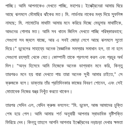
পাচ্ছি। আমি আপনাকেও দেখতে পাচ্ছি, মহাশয়। ইলেক্ট্রনেরা আমায় ঘিরে
আছে ঝলমলে মৌমাছির ঝাঁকের মত। মি. লার্ডনার নাকের মধ্য দিয়ে স্ফুলিঙ্গ
নামছে; মি. লামোটের মাথাটা আমায় মনে করিয়ে দিচ্ছে মেডুসার মাথাটিকে,
আগুনের গোলার মত। আমি সব ধাতব জিনিস দেখতে পাচ্ছি পরিষ্কারভাবে;
সেগুলো সব জ্বলে যাচ্ছে, আর এ সবই জোড়া লেগে আছে ঝলমলে সুতো
দিয়ে।” ডুবেলের সাহায্যে অনেক বৈজ্ঞানিক সমস্যার সমাধান হল, তা না হলে
সেগুলো রহস্যই থেকে যেত। কোম্পানী তাকে প্রশংসা করল এবং প্রচুর অর্থ
দিল। “অন্ধ হিসেবে আমি নিজেকে অনেক ভাগ্যবান মনে করি, কিন্তু
তারপরও মনে হয় যারা দেখতে পায় তারা অনেক সুখী আমার চাইতে,” সে
ক্রুজকে বলে। ডাক্তার তাঁর প্রতিদিনকার কাজের বিবরণ শোনেন, এবং সেই
মোতাবেক নিজের যন্ত্র নিখুঁত করতে থাকেন।
তারপর সেদিন এল, যেদিন ক্রুজ বললেন: “মি. ডুবেল, আজ আমাদের চুক্তি
শেষ হয়ে গেল। আমি আমার শর্ত অনুযায়ী আপনার স্বাভাবিক দৃষ্টিশক্তি
ফিরিয়ে দেব। কিন্তু তাহলে আপনি আপনার ইলেক্ট্রনের নড়াচড়া দেখার ক্ষমতা