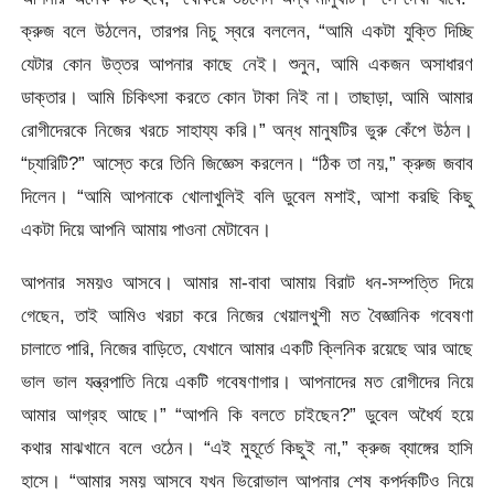
ক্রুজ বলে উঠলেন, তারপর নিচু স্বরে বললেন, “আমি একটা যুক্তি দিচ্ছি
যেটার কোন উত্তর আপনার কাছে নেই। শুনুন, আমি একজন অসাধারণ
ডাক্তার। আমি চিকিৎসা করতে কোন টাকা নিই না। তাছাড়া, আমি আমার
রোগীদেরকে নিজের খরচে সাহায্য করি।” অন্ধ মানুষটির ভুরু কেঁপে উঠল।
“চ্যারিটি?” আস্তে করে তিনি জিজ্ঞেস করলেন। “ঠিক তা নয়,” ক্রুজ জবাব
দিলেন। “আমি আপনাকে খোলাখুলিই বলি ডুবেল মশাই, আশা করছি কিছু
একটা দিয়ে আপনি আমায় পাওনা মেটাবেন।
আপনার সময়ও আসবে। আমার মা-বাবা আমায় বিরাট ধন-সম্পত্তি দিয়ে
গেছেন, তাই আমিও খরচা করে নিজের খেয়ালখুশী মত বৈজ্ঞানিক গবেষণা
চালাতে পারি, নিজের বাড়িতে, যেখানে আমার একটি ক্লিনিক রয়েছে আর আছে
ভাল ভাল যন্ত্রপাতি নিয়ে একটি গবেষণাগার। আপনাদের মত রোগীদের নিয়ে
আমার আগ্রহ আছে।” “আপনি কি বলতে চাইছেন?” ডুবেল অধৈর্য হয়ে
কথার মাঝখানে বলে ওঠেন। “এই মুহূর্তে কিছুই না,” ক্রুজ ব্যাঙ্গের হাসি
হাসে। “আমার সময় আসবে যখন ভিরোভাল আপনার শেষ কপর্দকটিও নিয়ে