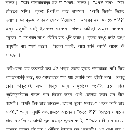
ক্রুজ।” “আর ডাক্তারবাবুর নাম?” “সেটাও ক্রুজ।” “একই নাম?” “তার
চাইতেও বেশি।” ক্রুজ খিকখিক করে হাসলেন। “আমি নিজেই নিজের
দালাল। ডঃ ক্রুজ আপনার সেবায় নিয়োজিত। আপনার নাম জানতে পারি?”
অন্ধ মানুষটি একটু ইতস্তত করলেন, তারপর অনিচ্ছা সত্ত্বেও বললেন:
“ডুবেল।” “আপনার সাথে পরিচিত হয়ে খুশি হলাম।” ক্রুজ বন্ধুর মতই অন্ধ
মানুষটির বাহু স্পর্শ করেন। “ডুবেল মশাই, আমি জানি আপনি আমায় কী
ভাবছেন।
ফেরিওয়ালা আর ব্যবসায়ী ভরা এই শহরে হাজার হাজার ডাক্তাররা রোগী নিয়ে
কামড়াকামড়ি করে, যত নোংরাভাবে পারা যায় চালাকি আর দুষ্টামী করে। কিন্তু
কোন ডাক্তারই এখন পর্যন্ত অন্য ডাক্তারের ওয়েটিং রুমে গিয়ে
প্রতিদ্বন্দ্বীদের ঘায়েল করে নিজের জন্য রোগী জোগাড় করার মত নীচে
নামেনি। আপনি ঠিক তাই ভাবছেন, তাইনা ডুবেল মশাই?” “ধরুন আমি তাই
ভাবছি,” অন্ধ মানুষটি শুকনোভাবে বললেন। “তাতে কী?” “তাহলে সম্মানের
সাথে জানাচ্ছি যে আপনি ভুল করছেন ডুবেল মশাই।” “আমায় বিশ্বাস করাতে
আপনার অনেক কষ্ট হবে,” খেঁকিয়ে উঠলেন অন্ধ মানুষটি। “সে দেখা যাবে!”