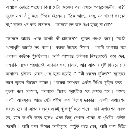
আমাকে দেখতে পাচ্ছেন কিনা সেটা জিজ্ঞেস করা এখানে অপ্রয়োজনীয়, না?”
ডুবেল মাথা নীচু করে দাঁড়িয়ে রইলেন। “ঠিক আছে, বন্ধু, মন খারাপ করবেন
না,” ক্রুজ শব্দ করে হাসলেন। “আসতে হল বলে দুঃখ হচ্ছে না তো?”
“আসলে আমার থেকে আপনি কী চাইছেন?” ডুবেল প্রশ্ন করে। “আমি
খোলাখুলি ভাবেই সব বলব।” ক্রুজ উত্তর দিলেন। “আমি আপনার মত
একজন কাউকে খুঁজছিলাম। আমি আপনার চিকিৎসা নিখরচাতেই করে দেব,
এমনকি নিজের পয়সাতেই আপনার খরচ চালাব, আর আপনার দৃষ্টি ফিরিয়ে দেব
আমাদের চুক্তির মেয়াদ শেষ হতে হতেই।” “কী ধরনের চুক্তি?” সন্দেহের
সাথে ডুবেল জিজ্ঞেস করেন। “আমরা অবশ্যই একটা লিখিত চুক্তি করব,”
ক্রুজ বলে চললেন, “আমাকে নিজের স্বার্থটাও তো দেখতে হবে। আমার
একটা আবিষ্কার আছে যেটা পরীক্ষা করা বিশেষ দরকার। একটা অপারেশন
করতে হবে যা আপনার জন্য একটু ঝুঁকিপূর্ণ হতে পারে। যদি অপারেশন সফল
হয়, তবে আপনি অন্ধ হলেও এমন কিছু দেখতে পাবেন যা পৃথিবীর কেউই
দেখেনি। আমি যখন নিজের আবিষ্কার পেটেন্ট করে নেব, আমি কথা দিচ্ছি