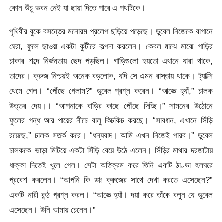
কোন উঁচু ভবন নেই যা ছায়া দিতে পারে এ পথটিকে।
পৃথিবীর বুকে বসন্তের মনোরম প্রলেপ ছড়িয়ে পড়েছে। ডুবেল নিজেকে বাগানে
ঘেরা, ফুলে ছাওয়া একটা কুটীরে কল্পনা করলেন। কেবল মাঝে মাঝে গাড়ির
চাকার শব্দে নির্জনতায় ছেদ পড়ছিল। গাড়িগুলো হয়তো এখানে যারা থাকে,
তাদের। ক্রুজ নিশ্চয়ই অনেক বড়লোক, যদি সে এমন রাস্তায় থাকে। ট্যাক্সি
থেমে গেল। “পৌঁছে গেলাম?” ডুবেল প্রশ্ন করেন। “আজ্ঞে হ্যাঁ,” চালক
উত্তর দেয়।। “আপনাকে বাড়ির কাছে পৌঁছে দিচ্ছি।” সামনের উঠোনে
ফুলের গন্ধ আর পায়ের নীচে বালু কিচকিচ করছে। “সাবধান, এখানে সিঁড়ি
রয়েছে,” চালক সতর্ক করে। “ধন্যবাদ। আমি এখন নিজেই পারব।” ডুবেল
চালককে ভাড়া মিটিয়ে একটা সিঁড়ি বেয়ে উঠে এলেন। সিঁড়ির মাথার দরজাটায়
ধাক্কা দিতেই খুলে গেল। সেটা অতিক্রম করে তিনি একটি ঠাণ্ডা হলঘরে
প্রবেশ করলেন। “আপনি কি ডাঃ ক্রুজের সাথে দেখা করতে এসেছেন?”
একটি নারী কন্ঠ প্রশ্ন করল। “আজ্ঞে হ্যাঁ। দয়া করে তাঁকে বলুন যে ডুবেল
এসেছেন। উনি আমায় চেনেন।”