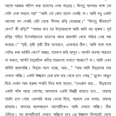
আলো দরজার পালিশ করা হাতলের ওপর পড়েছে। কিন্তু আপনার পক্ষে তো
সেটা দেখা সম্ভব নয়!” “আমি তো কোন হাতল দেখছি না। আমি শুধু একটা
আলোর বল দেখছি যেটা থেকে নীলাভ রশ্মি বেরোচ্ছে।” “কিন্তু কীভাবে?
কেন? কী রশ্মি?” “আমার মনে হয় উত্তরগুলো আমি জানি ডাঃ ক্রুজ। সূর্য
রশ্মির শক্তি ইলেকট্রনকে হাতলের ধাতব জায়গাটা থেকে সরিয়ে নেয়া শুরু
করেছে।” “হ্যাঁ, হ্যাঁ! হ্যাঁ! ঠিক বলেছেন, একেবারে ঠিক। আমি সঙ্গে সঙ্গে
সেটার কথা ভাবিনি কেন? আচ্ছা, গবেষণা করি আসুন। আপনি অবশ্য পারবেন
না করতে, আপনি বৈদ্যুতিক বাতির তারগুলো দেখতে পাচ্ছেন? না। আমি এখন
বাতিটা জ্বালাচ্ছি। বিদ্যুৎ সচল হচ্ছে, আর…” “আর আমি বিদ্যুতের তার
দেখতে পাচ্ছি। একটা উজ্জ্বল রেখা ছাদ ধরে থেকে চলে গেছে,” ডুবেল আঙুল
দিয়ে দেখান আর ক্রুজ সম্মতি দিয়ে মাথা নাড়েন, “দেওয়াল ধরে… বিদ্যুতের
একটা ফাঁক আছে কোণায়; আপনাকে একটা মিস্ত্রী ডাকতে হবে… তারপর
তারটা চলে গেছে একসারি ঘরের ভেতর দিয়ে, প্রথমে এক তলায়, তারপর
রাস্তায়। বালবের জ্বলজ্বলে আলোটিকেও আমি দেখতে পাচ্ছি। ঠিক
ঐদিকে। শুধু বালবটিকেই দেখতে পাচ্ছিনা তবে এর উজ্জ্বল ফিলামেন্ট থেকে