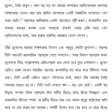
ডুবেল, তৈরি থাকুন। কাল বড় বড় সব খবরের কাগজের প্রতিবেদকরা আপনার
সাক্ষাৎকার নেবেন আর তার পরদিন আপনাকে একটি বৈজ্ঞানিক সম্মেলনে পেশ
করব আমি।” ক্রুজের আবিষ্কার একটা আলোড়ন সৃষ্টি করল। কয়েকদিন ধরে
সমস্ত খবরের কাগজ একে অপরকে টেক্কা দেবার চেষ্টা করে গেল
প্রতিবেদনের সময়, আর ক্রুজ খ্যাতির জোয়ারে ভেসে গেলেন।
তাঁরা ডুবেলের বারবার সাক্ষাৎকার নিলেন এবং প্রচুর ফোটো তুললেন। তারপর
তিনি অগুনতি ব্যবসায়িক প্রস্তাব পেতে লাগলেন। সমর বিভাগ প্রস্তাব করল
ডুবেলকে দিয়ে শত্রুপক্ষের রেডিওগ্রাম ধরে ফেলা হবে যুদ্ধ চলাকালে। ডুবেল
রেডিও তরঙ্গ দেখেন সারবাঁধা আলোর ঝলকানির মত করে করে বিভিন্ন সময়
ধরে। তিনি একটি রেডিও গ্রহণ স্টেশনের কর্তা, কারণ তাঁর তরঙ্গের দৈর্ঘ্য
সমন্বয় করতে হয় না। তিনি সবই দেখতে পান – বড় এবং ছোট। একটি বড়
বিদ্যুৎ সংস্থা তাঁকে প্রস্তাব দিল মাটির নীচের তারে ছিদ্র নিয়ন্ত্রণ এবং
তথাকথিত উটকো স্পার্ক, যা মাটির নীচের তার এবং নানান ধাতুর কাঠামোর ক্ষতি
করে তা বের করার মত কাজের। ফার্মটি হিসাব করে বের করে যে তারে ছিদ্র