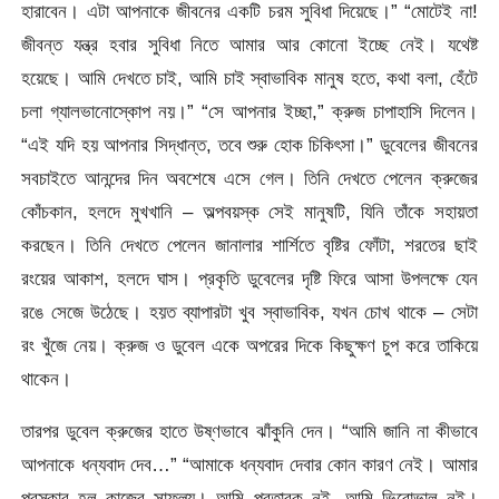
হারাবেন। এটা আপনাকে জীবনের একটি চরম সুবিধা দিয়েছে।” “মোটেই না!
জীবন্ত যন্ত্র হবার সুবিধা নিতে আমার আর কোনো ইচ্ছে নেই। যথেষ্ট
হয়েছে। আমি দেখতে চাই, আমি চাই স্বাভাবিক মানুষ হতে, কথা বলা, হেঁটে
চলা গ্যালভানোস্কোপ নয়।” “সে আপনার ইচ্ছা,” ক্রুজ চাপাহাসি দিলেন।
“এই যদি হয় আপনার সিদ্ধান্ত, তবে শুরু হোক চিকিৎসা।” ডুবেলের জীবনের
সবচাইতে আনন্দের দিন অবশেষে এসে গেল। তিনি দেখতে পেলেন ক্রুজের
কোঁচকান, হলদে মুখখানি – অল্পবয়স্ক সেই মানুষটি, যিনি তাঁকে সহায়তা
করছেন। তিনি দেখতে পেলেন জানালার শার্শিতে বৃষ্টির ফোঁটা, শরতের ছাই
রংয়ের আকাশ, হলদে ঘাস। প্রকৃতি ডুবেলের দৃষ্টি ফিরে আসা উপলক্ষে যেন
রঙে সেজে উঠেছে। হয়ত ব্যাপারটা খুব স্বাভাবিক, যখন চোখ থাকে – সেটা
রং খুঁজে নেয়। ক্রুজ ও ডুবেল একে অপরের দিকে কিছুক্ষণ চুপ করে তাকিয়ে
থাকেন।
তারপর ডুবেল ক্রুজের হাতে উষ্ণভাবে ঝাঁকুনি দেন। “আমি জানি না কীভাবে
আপনাকে ধন্যবাদ দেব…” “আমাকে ধন্যবাদ দেবার কোন কারণ নেই। আমার
পুরস্কার হল কাজের সাফল্য। আমি প্রতারক নই, আমি ভিরোভাল নই।