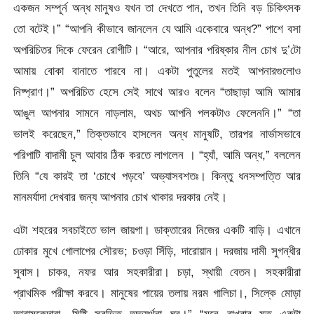
একজন সম্পূর্ন অন্ধ মানুষও যখন তা দেখতে পান, তখন তিনি বড় চিকিৎসক
তো বটেই।” “আপনি কীভাবে জানলেন যে আমি একেবারে অন্ধ?” পাশে বসা
অপরিচিতর দিকে ফেরেন রোগীটি। “আরে, আপনার পরিষ্কার নীল চোখ দু’টো
আমায় বোকা বানাতে পারবে না। একটা পুতুলের মতই আপনারগুলোও
নিষ্প্রাণ।” অপরিচিত হেসে সেই সাথে আরও বলেন “তাছাড়া আমি আমার
আঙুল আপনার সামনে নাড়লাম, অথচ আপনি পলকটাও ফেলেননি।” “তা
ভালই করেছেন,” তিক্তভাবে হাসলেন অন্ধ মানুষটি, তারপর নার্ভাসভাবে
পরিপাটি বাদামী চুল আবার ঠিক করতে লাগলেন । “হ্যাঁ, আমি অন্ধ,” বললেন
তিনি “যে কারই তা ‘চোখে পড়বে’ অভ্যাসবশতঃ। কিন্তু ধনসম্পত্তি আর
মানমর্যাদা দেখবার জন্য আপনার চোখ থাকার দরকার নেই।
এটা শহরের সবচাইতে ভাল জায়গা। ডাক্তারের নিজের একটি বাড়ি। এখানে
ঢোকার মুখে গোলাপের সৌরভ; চওড়া সিঁড়ি, দারোয়ান। দরজায় দামী সুগন্ধীর
সুবাস। চাকর, নফর আর সহকারীরা। চড়া, স্থায়ী বেতন। সহকারীরা
প্রাথমিক পরীক্ষা করবে। মানুষের পায়ের তলায় নরম গালিচা।, সিল্কে মোড়া