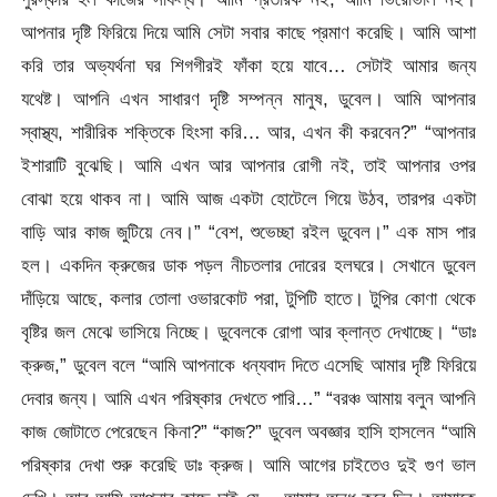
আপনার দৃষ্টি ফিরিয়ে দিয়ে আমি সেটা সবার কাছে প্রমাণ করেছি। আমি আশা
করি তার অভ্যর্থনা ঘর শিগগীরই ফাঁকা হয়ে যাবে… সেটাই আমার জন্য
যথেষ্ট। আপনি এখন সাধারণ দৃষ্টি সম্পন্ন মানুষ, ডুবেল। আমি আপনার
স্বাস্থ্য, শারীরিক শক্তিকে হিংসা করি… আর, এখন কী করবেন?” “আপনার
ইশারাটি বুঝেছি। আমি এখন আর আপনার রোগী নই, তাই আপনার ওপর
বোঝা হয়ে থাকব না। আমি আজ একটা হোটেলে গিয়ে উঠব, তারপর একটা
বাড়ি আর কাজ জুটিয়ে নেব।” “বেশ, শুভেচ্ছা রইল ডুবেল।” এক মাস পার
হল। একদিন ক্রুজের ডাক পড়ল নীচতলার দোরের হলঘরে। সেখানে ডুবেল
দাঁড়িয়ে আছে, কলার তোলা ওভারকোট পরা, টুপিটি হাতে। টুপির কোণা থেকে
বৃষ্টির জল মেঝে ভাসিয়ে নিচ্ছে। ডুবেলকে রোগা আর ক্লান্ত দেখাচ্ছে। “ডাঃ
ক্রুজ,” ডুবেল বলে “আমি আপনাকে ধন্যবাদ দিতে এসেছি আমার দৃষ্টি ফিরিয়ে
দেবার জন্য। আমি এখন পরিষ্কার দেখতে পারি…” “বরঞ্চ আমায় বলুন আপনি
কাজ জোটাতে পেরেছেন কিনা?” “কাজ?” ডুবেল অবজ্ঞার হাসি হাসলেন “আমি
পরিষ্কার দেখা শুরু করেছি ডাঃ ক্রুজ। আমি আগের চাইতেও দুই গুণ ভাল