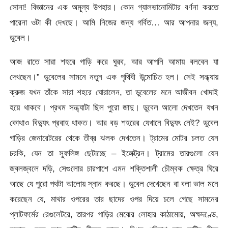
সোনা! বিজ্ঞানের এক অমূল্য উপহার। কোন গ্যালভানোমিটার বর্ণনা করতে
পারেনা ওটা কী দেখছে। আমি নিজের জন্য গর্বিত… আর আপনার জন্য,
ডুবেল।
আজ রাতে সারা শহরে গাড়ি করে ঘুরব, আর আপনি আমায় বলবেন যা
দেখছেন।” ডুবেলের সামনে নতুন এক পৃথিবী উন্মোচিত হল। সেই সন্ধ্যায়
ক্রুজ যখন তাঁকে সারা শহরে ঘোরালেন, তা ডুবেলের মনে আজীবন খোদাই
হয়ে থাকবে। প্রথম সন্ধ্যাটা ছিল পুরো জাদু। ডুবেল আলো দেখতেন যখন
কোথাও বিদ্যুৎ প্রবাহ থাকত। আর বড় শহরের যেখানে বিদ্যুৎ নেই? ডুবেল
গাড়ির জেনারেটরের থেকে তীব্র ঝলক দেখতেন। ট্রামের মোটর চলত যেন
চরকি, যেন তা স্ফুলিঙ্গ ছেটাচ্ছে – ইলেক্ট্রন। ট্রামের তারগুলো যেন
জ্বলজ্বলে দড়ি, সেগুলোর চারপাশে এমন শক্তিশালী চৌম্বক ক্ষেত্র ঘিরে
আছে যে পুরো পথটা আলোয় স্নান করছে। ডুবেল দেখেছেন বা বলা ভাল মনে
করেছেন যে, মাথার ওপরের তার ছাদের ওপর দিয়ে চলে গেছে সামনের
প্লাটফর্মের রেগুলেটরে, তারপর গাড়ির মেঝের লোহার কাঠামোয়, অক্ষদণ্ডে,