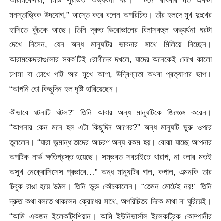
আরামকেদারা, মিষ্টি সুরভিত অভ্যর্থনা ঘর।” “মনে রাখবার মত একটা
মনস্তাত্ত্বিক উদযোগ,” আস্তে করে বলেন অপরিচিত। তাঁর হলদে মুখ দুঃখের
হাসিতে কুঁচকে আছে। তিনি দ্রুত ভিরোভালের বিলাসবহুল অভ্যর্থনা ঘরটা
দেখে নিলেন, যেন অন্ধ মানুষটির ভাবনার সাথে মিলিয়ে নিচ্ছেন।
আরামকেদারাগুলোর সবক’টিই রোগীদের দখলে, যাদের অনেকেই চোখে কালো
চশমা বা চোখে পট্টি আর মুখে আশা, উদ্বিগ্নতা অথবা প্রত্যাশার ছাপ।
“আপনি তো কিছুদিন হল দৃষ্টি হারিয়েছেন।
কীভাবে ঘটনাটি ঘটল?” তিনি আবার অন্ধ মানুষটিকে জিজ্ঞেস করেন।
“আপনার কেন মনে হল এটা কিছুদিন আগের?” অন্ধ মানুষটি ভুরু ওপরে
তুললেন। “যারা জন্মান্ধ তাদের আচরণ অন্য রকম হয়। বোঝা যাচ্ছে আপনার
অপটিক নার্ভ ক্ষতিগ্রস্ত হয়েছে। সম্ভবত সবচাইতে খারাপ, না বলার মতই
অসুখ নেক্রোসিসেস প্রভাবে…” অন্ধ মানুষটির গাল, কপাল, এমনকি তার
চিবুক রাঙা হয়ে উঠল। তিনি ভুরু কোঁচকালেন। “তেমন মোটেই নয়!” তিনি
দ্রুত কথা বলতে থাকলেন ক্রোধের সাথে, অপরিচিতর দিকে মাথা না ঘুরিয়েই।
“আমি একজন ইলেকট্রিশিয়ান। আমি ইউনিভার্সাল ইলেকট্রিক কোম্পানীর