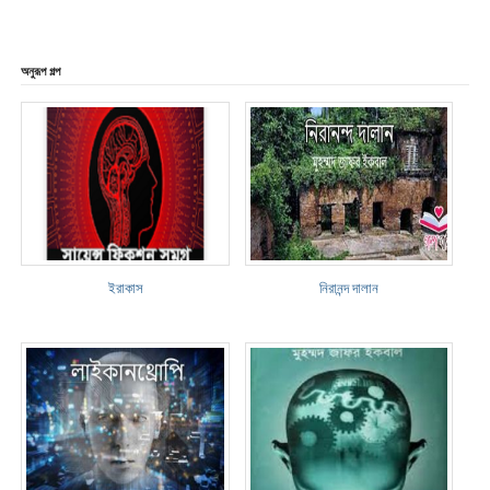
অনুরূপ গল্প
ইরাকাস
নিরানন্দ দালান