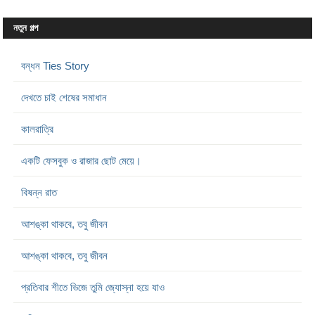
নতুন গল্প
বন্ধন Ties Story
দেখতে চাই শেষের সমাধান
কালরাত্রি
একটি ফেসবুক ও রাজার ছোট মেয়ে।
বিষন্ন রাত
আশঙ্কা থাকবে, তবু জীবন
আশঙ্কা থাকবে, তবু জীবন
প্রতিবার শীতে ভিজে তুমি জ্যোস্না হয়ে যাও