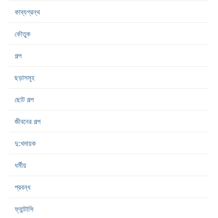
কাব্যগ্রন্থ
কৌতুক
গল্প
ছড়াসমূহ
ছোট গল্প
জীবনের গল্প
দু:খদায়ক
ধর্মীয়
প্রবন্ধ
ফ্যান্টাসি