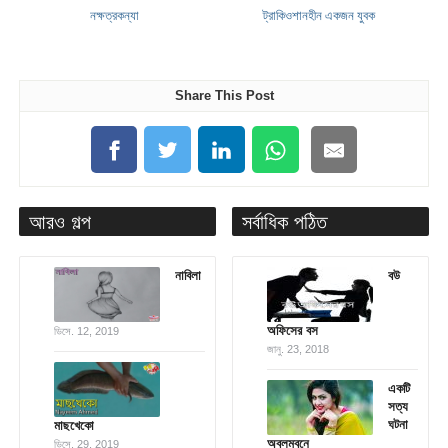
নক্ষত্রকন্যা
ট্রাকিওশানহীন একজন যুবক
Share This Post
আরও গল্প
সর্বাধিক পঠিত
নাবিলা
বউ
অফিসের বস
ডিসে. 12, 2019
জানু. 23, 2018
একটি
সত্য
ঘটনা
মাছখেকো
অবলম্বনে
ডিসে. 29, 2019