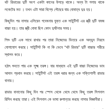
থট রিডারের দুটি অংশ একটা কানের উপড়ে থাকে। অন্য টা গলায় থাকে
লকেটের মত । তখন এটা সারা বিশ্বে পৌছেয় যায় বোবাত্ব দুর হয়।
কিছুদিন পর নাসার এলিয়েন গবেষনায় যুক্ত এক সাইন্টিস্ট এর স্ত্রী দুটি যমজ
বাচ্চা হয়। তার স্ত্রী বোবা ছিল কোন দুর্ঘটনার সময়।
শিশু দুটি এক সাথে রাখার পর তারা নিজেদের ভিতরে এক অদ্ভুদ নিয়মে
যোগাযোগ করছে। সাইন্টিস্ট কি না কি ভেবে “থট রিডার” দুটি বাচ্চার শরীরে
স্থাপন করে।
হঠাৎ শুনতে পায় এক সুক্ষ্ম তরঙ্গ। যার মাধ্যমে এই দুটি বাচ্চা নিজেদের ভাব
আদান প্রধান করছে। সাইন্টিস্ট এই তরঙ্গ ধরার জন্য এক শক্তিশালী রাডার
বানায়।
রাডার বানানোর কিছু দিন পর স্পেস থেকে থেমে থেমে কিছু তরঙ্গ সিগনাল
রিসিব করছে তারা। এই সিগনাল কে ভাষা রুপান্তর করছে নাসার বিজ্ঞানীরা।