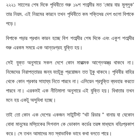
২২২১ সালেের শেষ দিকে পৃথিবীতে শুরু ১৯শ শতাব্দীর মত ‘জোর যার মুল্লুক’
তার নিয়ম. এই নিয়মের কারনে তখন পৃথিবীতে কম শক্তিধর দেশ গুলো বিপাকে
পড়ে।
বিপাকে পড়ার প্রধান কারন হচ্ছে বিশ শতাব্দীর শেষ দিকে এবং একুশ শতাব্দীর
শুরু এরকম সময়ে এক আন্তঃগ্রহ যুক্তি হয়।
সেই যুক্ত অনুসারে সকল দেশে কোন মারাত্মক আগ্নেঅস্ত্র থাকবে না।
নিজেদের নিরাপত্তারর জন্য যতটুকু প্রয়োজন তত টুকু থাকবে। পৃথিবীর বাহির
থেকে কোন প্রকার সাহায্য নিতে পারবে না। এলিয়েন প্রযুক্তি ব্যবহার করতে
পারবে না। এরকমই এক নীতিমালা অনুসারে এই যুক্তি হয়। বিধাতার তখন
মনে হয় একটু অসুবিধা হচ্ছে।
তাই তো কোন এক দেশের একজন সাইন্টিস্ট “থট রিডার ” বানায় যা যেকোন
বোবা মানুষের মস্তিকের সিগনাল কে ভোকাল কর্ডের তরঙ্গ মাধ্যমে বহিঃপ্রকাশ
করে। সে তখন আমাদের মত স্বাভাবিক ভাবে কথা বলতে পারে।