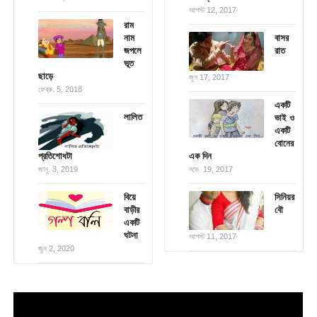
আগস্ট 12, 2017
রাম
নাম
বাসর
জপলে
রাত
ভূত
ছাড়ে
জুন 17, 2017
ফেব্রু. 5, 2018
একটি
লালিত
ভাই ও
একটি
বোনের
প্রতিশোধটা
এক দিন
জানু. 3, 2019
নভে. 19, 2017
বিয়ে
সিনিয়র
বাড়ীর
বৌ
একটি
ঘটনা
আগস্ট 11, 2017
জুন 2, 2020