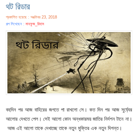
থট রিডার
প্রকাশিত হয়েছে : অক্টোবর 23, 2018
গল্প লিখেছেন :
মাহফুজ_রিহাম
বহুদিন পর আজ বাহিরের জগতে পা রাখলো সে। কত দিন পর আজ সুর্য্যের
আলোর দেখতে পেল। সেই আলো কোন অন্ধকারময় জাতির নির্দশন টানে না।
আজ এই আলো তাকে দেখাচ্ছে তাকে নতুন মুক্তির এক নতুন দিগন্ত।