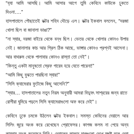
“হ্যা আমি আসছি। আমি আসার আগে তুমি কেবিনে কাউকে ঢুকতে
দিওনা….”
হাসপাতালে পৌছাতেই ডক্টর শহিদ দৌড়ে এল। ডক্টর ইকবাল বললেন, “দরজা
খোলা ছিল বা জানালা ভাঙা?”
“না স্যার, দরজা বাইরে থেকে বন্ধ ছিল। ভেতর থেকে খোলার কোনও উপায়
নেই। জানালার কাচ আর গ্রিল ঠিক আছে, ভাঙ্গার কোনও প্রশ্নই আসেনা।
আর বাথরুম থেকে পালাবার কোনও রাস্তা তো নেই”।
“কিন্তু একটা মানুষতো স্রেফ গায়েব হয়ে যেতে পারেনা!”
“আমি কিছু বুঝতে পারছিনা স্যার!”
“সিসি ক্যামেরার ফুটেজে কিছু আসেনি?”
“স্যার… হাসপাতালের নতুন নিয়ম অনুযায়ী আমরা বিদ্যুৎ সাশ্রয়ের জন্য রাতে
রোগীরা ঘুমিয়ে পড়লে সিসি ক্যামেরাগুলো অফ করে দেই”।
কেবিনে ঢুকে চমকে উঠলেন ডক্টর ইকবাল। সমস্ত কেবিনের দেয়ালে আর
সিলিং জুরে অংক করে রেখেছেন প্রোফেসর। কাগজ কলম না পেয়ে অন্য
কায়দায় অংক করেছেন তিনি। দেয়ালের কালচে দাগগুলো দেখে স্পষ্ট বলে দেয়া