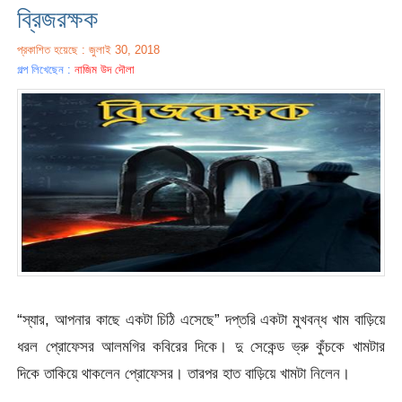
ব্রিজরক্ষক
প্রকাশিত হয়েছে : জুলাই 30, 2018
গল্প লিখেছেন :
নাজিম উদ দৌলা
“স্যার, আপনার কাছে একটা চিঠি এসেছে” দপ্তরি একটা মুখবন্ধ খাম বাড়িয়ে
ধরল প্রোফেসর আলমগির কবিরের দিকে। দু সেকেন্ড ভ্রু কুঁচকে খামটার
দিকে তাকিয়ে থাকলেন প্রোফেসর। তারপর হাত বাড়িয়ে খামটা নিলেন।