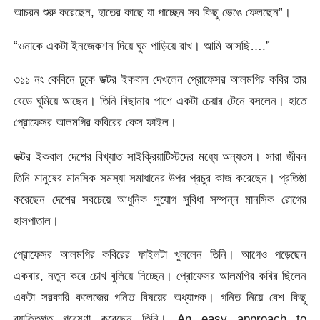
আচরন শুরু করেছেন, হাতের কাছে যা পাচ্ছেন সব কিছু ভেঙে ফেলছেন”।
“ওনাকে একটা ইনজেকশন দিয়ে ঘুম পাড়িয়ে রাখ। আমি আসছি….”
৩১১ নং কেবিনে ঢুকে ডক্টর ইকবাল দেখলেন প্রোফেসর আলমগির কবির তার
বেডে ঘুমিয়ে আছেন। তিনি বিছানার পাশে একটা চেয়ার টেনে বসলেন। হাতে
প্রোফেসর আলমগির কবিরের কেস ফাইল।
ডক্টর ইকবাল দেশের বিখ্যাত সাইক্রিয়াটিস্টদের মধ্যে অন্যতম। সারা জীবন
তিনি মানুষের মানসিক সমস্যা সমাধানের উপর প্রচুর কাজ করেছেন। প্রতিষ্ঠা
করেছেন দেশের সবচেয়ে আধুনিক সুযোগ সুবিধা সম্পন্ন মানসিক রোগের
হাসপাতাল।
প্রোফেসর আলমগির কবিরের ফাইলটা খুললেন তিনি। আগেও পড়েছেন
একবার, নতুন করে চোখ বুলিয়ে নিচ্ছেন। প্রোফেসর আলমগির কবির ছিলেন
একটা সরকারি কলেজের গনিত বিষয়ের অধ্যাপক। গনিত নিয়ে বেশ কিছু
ব্যাক্তিগত গবেষণা করেছেন তিনি। An easy approach to