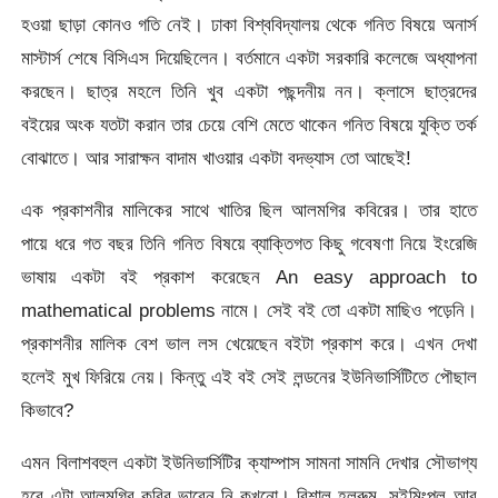
হওয়া ছাড়া কোনও গতি নেই। ঢাকা বিশ্ববিদ্যালয় থেকে গনিত বিষয়ে অনার্স
মাস্টার্স শেষে বিসিএস দিয়েছিলেন। বর্তমানে একটা সরকারি কলেজে অধ্যাপনা
করছেন। ছাত্র মহলে তিনি খুব একটা পছন্দনীয় নন। ক্লাসে ছাত্রদের
বইয়ের অংক যতটা করান তার চেয়ে বেশি মেতে থাকেন গনিত বিষয়ে যুক্তি তর্ক
বোঝাতে। আর সারাক্ষন বাদাম খাওয়ার একটা বদভ্যাস তো আছেই!
এক প্রকাশনীর মালিকের সাথে খাতির ছিল আলমগির কবিরের। তার হাতে
পায়ে ধরে গত বছর তিনি গনিত বিষয়ে ব্যাক্তিগত কিছু গবেষণা নিয়ে ইংরেজি
ভাষায় একটা বই প্রকাশ করেছেন An easy approach to
mathematical problems নামে। সেই বই তো একটা মাছিও পড়েনি।
প্রকাশনীর মালিক বেশ ভাল লস খেয়েছেন বইটা প্রকাশ করে। এখন দেখা
হলেই মুখ ফিরিয়ে নেয়। কিন্তু এই বই সেই লন্ডনের ইউনিভার্সিটিতে পৌছাল
কিভাবে?
এমন বিলাশবহুল একটা ইউনিভার্সিটির ক্যাম্পাস সামনা সামনি দেখার সৌভাগ্য
হবে এটা আলমগির কবির ভাবেন নি কখনো। বিশাল হলরুম, সুইমিংপুল আর