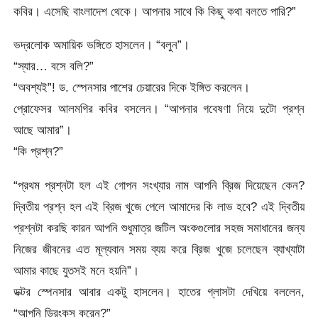
কবির। এসেছি বাংলাদেশ থেকে। আপনার সাথে কি কিছু কথা বলতে পারি?”
ভদ্রলোক অমায়িক ভঙ্গিতে হাসলেন। “বলুন”।
“স্যার… বসে বলি?”
“অবশ্যই”! ড. স্পেনসার পাশের চেয়ারের দিকে ইঙ্গিত করলেন।
প্রোফেসর আলমগির কবির বসলেন। “আপনার গবেষণা নিয়ে দুটো প্রশ্ন
আছে আমার”।
“কি প্রশ্ন?”
“প্রথম প্রশ্নটা হল এই গোপন সংখ্যার নাম আপনি ব্রিজ দিয়েছেন কেন?
দ্বিতীয় প্রশ্ন হল এই ব্রিজ খুজে পেলে আমাদের কি লাভ হবে? এই দ্বিতীয়
প্রশ্নটা করছি কারন আপনি শুধুমাত্র জটিল অংকগুলোর সহজ সমাধানের জন্য
নিজের জীবনের এত মূল্যবান সময় ব্যয় করে ব্রিজ খুজে চলেছেন ব্যাখ্যাটা
আমার কাছে যুতসই মনে হয়নি”।
ডক্টর স্পেনসার আবার একটু হাসলেন। হাতের গ্লাসটা দেখিয়ে বললেন,
“আপনি ড্রিংকস করেন?”