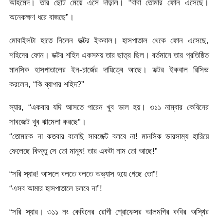
আহমেদ। তার ছোট মেয়ে এসে দাঁড়াল। “বাবা তোমার ফোন এসেছে।
অনেকক্ষণ ধরে বাজছে”।
মোবাইলটা হাতে নিলেন ডক্টর ইকবাল। হাসপাতাল থেকে ফোন এসেছে,
শহিদের ফোন। ডক্টর শহিদ একসময় তার ছাত্র ছিল। বর্তমানে তার প্রতিষ্ঠিত
মানসিক হাসপাতালের ইন-চার্জের দায়িত্বে আছে। ডক্টর ইকবাল রিসিভ
করলেন, “কি ব্যাপার শহিদ?”
স্যার, “একবার যদি আসতে পারেন খুব ভাল হয়। ৩১১ নাম্বার কেবিনের
সাবজেক্ট খুব ঝামেলা করছে”।
“তোমাকে না কতবার বলেছি সাবজেক্ট বলবে না! মানসিক ভারসাম্য হারিয়ে
ফেলেছে কিন্তু সে তো মানুষ! তার একটা নাম তো আছে!”
“সরি স্যার! আসলে বলতে বলতে অভ্যাস হয়ে গেছে তো”!
“এসব আমার হাসপাতালে চলবে না”!
“সরি স্যার। ৩১১ নং কেবিনের রোগী প্রোফেসর আলমগির কবির অস্থির