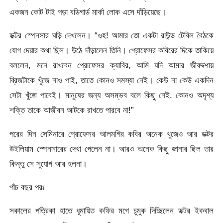
একজন কোট টাই পড়া বডিগার্ড মার্কা লোক এসে দাঁড়িয়েছে।
ডক্টর স্পেনসার ঘড়ি দেখলেন। “ওহ! আমার তো একটা রাউন্ড টেবিল বৈঠকে
যোগ দেয়ার কথা ছিল। উঠে দাঁড়ালেন তিনি। প্রোফেসর কবিরের দিকে তাকিয়ে
বললেন, মনে রাখবেন প্রোফেসর ক্যাবির, আমি যদি আমার জীবদ্দশায়
ব্রিজটাকে খুঁজে নাও পাই, তাতে কোনও সমস্যা নেই। কেউ না কেউ একদিন
সেটা খুঁজে পাবেই। মানুষের জন্য অসম্ভব বলে কিছু নেই, কোনও অদৃশ্য
শক্তি তাকে আজীবন আটকে রাখতে পারবে না!”
পরের দিন সেমিনারে প্রোফেসর আলমগির কবির অনেক খুজেও আর ডক্টর
উইলিয়াম স্পেনসারের দেখা পেলেন না। আরও অনেক কিছু জানার ছিল তার
কিন্তু সে সুযোগ আর হলনা।
পাঁচ বছর পরঃ
সকালের পত্রিকা হাতে ধূমায়িত কফির মগে চুমুক দিচ্ছিলেন ডক্টর ইকবাল