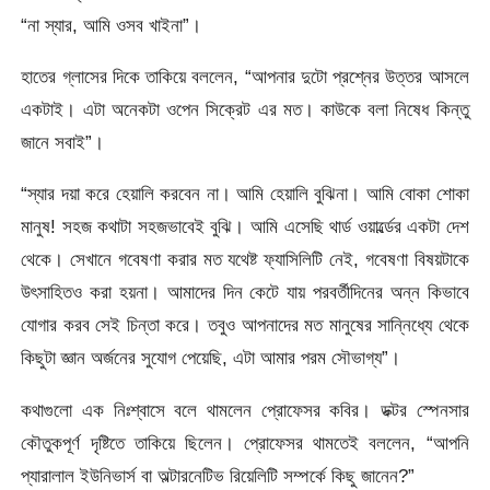
“না স্যার, আমি ওসব খাইনা”।
হাতের গ্লাসের দিকে তাকিয়ে বললেন, “আপনার দুটো প্রশ্নের উত্তর আসলে
একটাই। এটা অনেকটা ওপেন সিক্রেট এর মত। কাউকে বলা নিষেধ কিন্তু
জানে সবাই”।
“স্যার দয়া করে হেয়ালি করবেন না। আমি হেয়ালি বুঝিনা। আমি বোকা শোকা
মানুষ! সহজ কথাটা সহজভাবেই বুঝি। আমি এসেছি থার্ড ওয়ার্ল্ডের একটা দেশ
থেকে। সেখানে গবেষণা করার মত যথেষ্ট ফ্যাসিলিটি নেই, গবেষণা বিষয়টাকে
উৎসাহিতও করা হয়না। আমাদের দিন কেটে যায় পরবর্তীদিনের অন্ন কিভাবে
যোগার করব সেই চিন্তা করে। তবুও আপনাদের মত মানুষের সান্নিধ্যে থেকে
কিছুটা জ্ঞান অর্জনের সুযোগ পেয়েছি, এটা আমার পরম সৌভাগ্য”।
কথাগুলো এক নিঃশ্বাসে বলে থামলেন প্রোফেসর কবির। ডক্টর স্পেনসার
কৌতুকপূর্ণ দৃষ্টিতে তাকিয়ে ছিলেন। প্রোফেসর থামতেই বললেন, “আপনি
প্যারালাল ইউনিভার্স বা অল্টারনেটিভ রিয়েলিটি সম্পর্কে কিছু জানেন?”