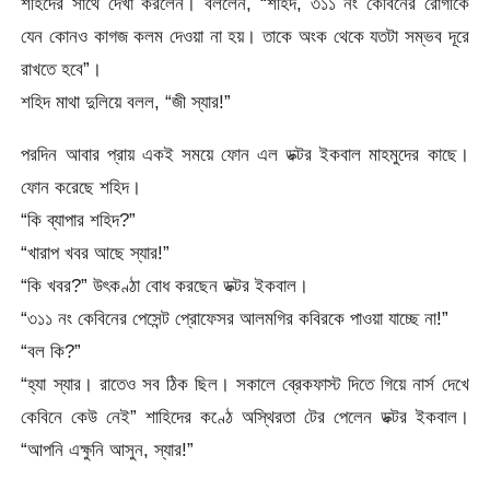
শহিদের সাথে দেখা করলেন। বললেন, “শহিদ, ৩১১ নং কেবিনের রোগীকে
যেন কোনও কাগজ কলম দেওয়া না হয়। তাকে অংক থেকে যতটা সম্ভব দূরে
রাখতে হবে”।
শহিদ মাথা দুলিয়ে বলল, “জী স্যার!”
পরদিন আবার প্রায় একই সময়ে ফোন এল ডক্টর ইকবাল মাহমুদের কাছে।
ফোন করেছে শহিদ।
“কি ব্যাপার শহিদ?”
“খারাপ খবর আছে স্যার!”
“কি খবর?” উৎকণ্ঠা বোধ করছেন ডক্টর ইকবাল।
“৩১১ নং কেবিনের পেসেন্ট প্রোফেসর আলমগির কবিরকে পাওয়া যাচ্ছে না!”
“বল কি?”
“হ্যা স্যার। রাতেও সব ঠিক ছিল। সকালে ব্রেকফাস্ট দিতে গিয়ে নার্স দেখে
কেবিনে কেউ নেই” শাহিদের কণ্ঠে অস্থিরতা টের পেলেন ডক্টর ইকবাল।
“আপনি এক্ষুনি আসুন, স্যার!”