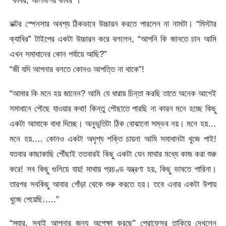
“কবির, আলমগির কবির”।
ডক্টর স্পেনসার অবশ্য ঠিকভাবে উচ্চারন করতে পারলেন না নামটা। “মিস্টার
ক্যাবির” টাইপের একটা উচ্চারন করে বললেন, “আপনি কি জানতে চান আমি
এখন সমাধানের কোন পর্যায়ে আছি?”
“জী যদি আপনার বলতে কোনও আপত্তি না থাকে”!
“আমার কি মনে হয় জানেন? আমি যে ধারায় চিন্তা করছি তাতে অনেক আগেই
সমাধানে পৌছে যাওয়ার কথা! কিন্তু পৌছাতে পারছি না কারন মনে হচ্ছে কিছু
একটা আমাকে বাধা দিচ্ছে। অনুভূতিটা ঠিক বোঝানো সম্ভব নয়। মনে হয়…
মনে হয়…. কোনও একটা অদৃশ্য শক্তি চায়না আমি সমাধানটা খুজে পাই!
যতবার কাছাকাছি পৌঁছাই ততবারই কিছু একটা যেন মাথার মধ্যে কাজ করা শুরু
করে! সব কিছু গুলিয়ে যায়! মাথায় প্রচণ্ড যন্ত্রণা হয়, কিছু ভাবতে পারিনা।
তারপর সবকিছু আবার গোঁড়া থেকে শুরু করতে হয়। তবে এবার একটা উপায়
খুজে পেয়েছি…..”
“স্যার, সবাই আপনার জন্য অপেক্ষা করছে” প্রোফেসর তাকিয়ে দেখলেন