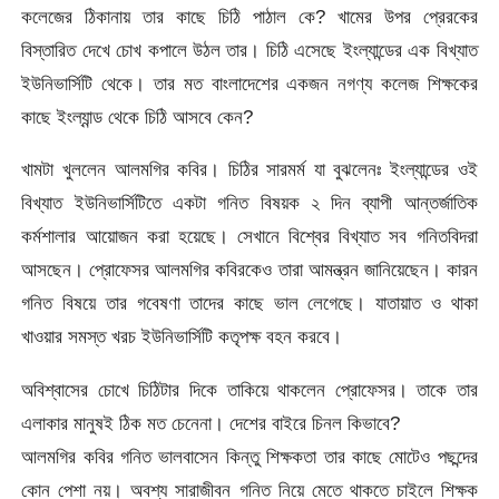
কলেজের ঠিকানায় তার কাছে চিঠি পাঠাল কে? খামের উপর প্রেরকের
বিস্তারিত দেখে চোখ কপালে উঠল তার। চিঠি এসেছে ইংল্যান্ডের এক বিখ্যাত
ইউনিভার্সিটি থেকে। তার মত বাংলাদেশের একজন নগণ্য কলেজ শিক্ষকের
কাছে ইংল্যান্ড থেকে চিঠি আসবে কেন?
খামটা খুললেন আলমগির কবির। চিঠির সারমর্ম যা বুঝলেনঃ ইংল্যান্ডের ওই
বিখ্যাত ইউনিভার্সিটিতে একটা গনিত বিষয়ক ২ দিন ব্যাপী আন্তর্জাতিক
কর্মশালার আয়োজন করা হয়েছে। সেখানে বিশ্বের বিখ্যাত সব গনিতবিদরা
আসছেন। প্রোফেসর আলমগির কবিরকেও তারা আমন্ত্রন জানিয়েছেন। কারন
গনিত বিষয়ে তার গবেষণা তাদের কাছে ভাল লেগেছে। যাতায়াত ও থাকা
খাওয়ার সমস্ত খরচ ইউনিভার্সিটি কতৃপক্ষ বহন করবে।
অবিশ্বাসের চোখে চিঠিটার দিকে তাকিয়ে থাকলেন প্রোফেসর। তাকে তার
এলাকার মানুষই ঠিক মত চেনেনা। দেশের বাইরে চিনল কিভাবে?
আলমগির কবির গনিত ভালবাসেন কিন্তু শিক্ষকতা তার কাছে মোটেও পছন্দের
কোন পেশা নয়। অবশ্য সারাজীবন গনিত নিয়ে মেতে থাকতে চাইলে শিক্ষক