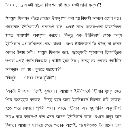
“স্যার… দু একটা সায়েন্স ফিকশন বই পড়ে যতটা জানা সম্ভব”!
“সায়েন্স ফিকশন বইয়ে যেভাবে উপস্থাপন করা হয় বিষয়টা আসলে তেমন নয়।
প্যারালাল ইউনিভার্সের কনসেপ্ট বলে, একই সাথে অনেকগুলো ত্রিমাত্রিক
জগত পাশাপাশি অবস্থান করছে। কিন্তু এক ইউনিভার্স থেকে অন্য
ইউনিভার্স এর অস্তিত্ব বোঝা যায়না। অপর ইউনিভার্সে কি ঘটছে তা জানার
কোনও উপায় নেই। সায়েন্স ফিকশন বলে, প্রত্যেকটা প্যারালাল ত্রিমাত্রিক
জগতে একই প্রানি বিদ্যমান। কথাটা হয়ত ঠিক। কিন্তু সব ক্ষেত্রে প্রাণীটির
অবস্থান এক নয়। বুঝতে পারছেন?”
“কিছুটা…. শেষের দিকে বুঝিনি”।
“একটা উদাহারন দিলেই বুঝবেন। আমাদের ইউনিভার্সে হিটলার যুদ্ধে হেরে
গিয়ে আত্মহত্যা করেছে, কিন্তু হয়ত অন্য ইউনিভার্সে হিটলার জয়ি হয়েছে!
হতে পারে সেখানে পৃথিবী শাসন করছে হিটলার আর মুছলিনির অনুসারীরা!
আরও ব্রড কনসেপ্ট বলে এমন অনেক ইউনিভার্স আছে যেখানে মানুষ জ্ঞান
বিজ্ঞানে আমাদের ছাড়িয়ে গেছে অনেক আগেই, প্রযুক্তিগত উন্নয়নের চরম