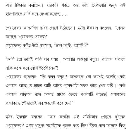
আর চিৎকার করতেন। সরকারি খরচে তার ভাল চিকিৎসার জন্য এই
হাসপাতালে ভর্তি করে দেওয়া হয়েছে….
প্রোফেসর আলমগির কবির জেগে উঠেছেন। ডক্টর ইকবাল বললেন, “কেমন
আছেন প্রোফেসর সাহেব?”
প্রোফেসর কবির উঠে বসলেন, “ভাল আছি, আপনি?”
“আমি তো ভালই থাকি সব সময়। আপনার অবস্থা বলুন। শুনলাম সকালে
নাকি হঠাৎ করে রেগে উঠেছিলেন”!
প্রোফেসর হাসলেন, “কি করব বলুন? আপনাকে তো আগেই বলেছি কেউ
একজন আছে যে চায়না আমি আমার গবেষণাটা সফল ভাবে শেষ করি। কেউ
একজন আড়ালে বসে আমার মাথার ভেতর কলকাঠি নাড়ছে! সমাধানের
কাছাকাছি পৌঁছালেই সব গুবলেট করে দেয়!”
ডক্টর ইকবাল বললেন, “আর কতদিন এই মরিচিকার পেছনে ছুটবেন
প্রোফেসর? এবার থামুন! সত্যটাকে গ্রহন করে নিন! ব্রিজ বলে আসলে কিছু