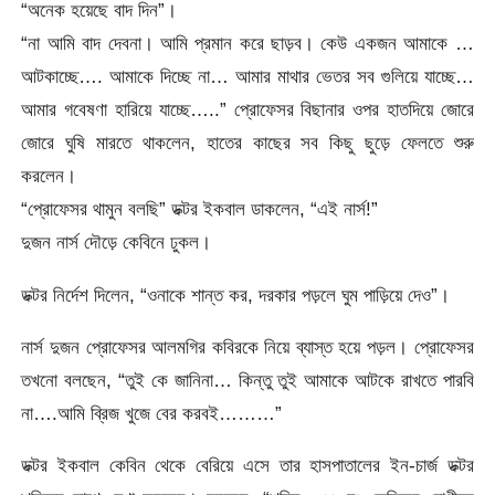
“অনেক হয়েছে বাদ দিন”।
“না আমি বাদ দেবনা। আমি প্রমান করে ছাড়ব। কেউ একজন আমাকে …
আটকাচ্ছে…. আমাকে দিচ্ছে না… আমার মাথার ভেতর সব গুলিয়ে যাচ্ছে…
আমার গবেষণা হারিয়ে যাচ্ছে…..” প্রোফেসর বিছানার ওপর হাতদিয়ে জোরে
জোরে ঘুষি মারতে থাকলেন, হাতের কাছের সব কিছু ছুড়ে ফেলতে শুরু
করলেন।
“প্রোফেসর থামুন বলছি” ডক্টর ইকবাল ডাকলেন, “এই নার্স!”
দুজন নার্স দৌড়ে কেবিনে ঢুকল।
ডক্টর নির্দেশ দিলেন, “ওনাকে শান্ত কর, দরকার পড়লে ঘুম পাড়িয়ে দেও”।
নার্স দুজন প্রোফেসর আলমগির কবিরকে নিয়ে ব্যাস্ত হয়ে পড়ল। প্রোফেসর
তখনো বলছেন, “তুই কে জানিনা… কিন্তু তুই আমাকে আটকে রাখতে পারবি
না….আমি ব্রিজ খুজে বের করবই………”
ডক্টর ইকবাল কেবিন থেকে বেরিয়ে এসে তার হাসপাতালের ইন-চার্জ ডক্টর