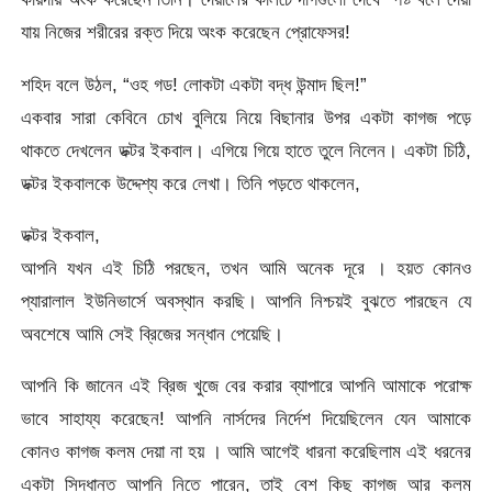
যায় নিজের শরীরের রক্ত দিয়ে অংক করেছেন প্রোফেসর!
শহিদ বলে উঠল, “ওহ গড! লোকটা একটা বদ্ধ উন্মাদ ছিল!”
একবার সারা কেবিনে চোখ বুলিয়ে নিয়ে বিছানার উপর একটা কাগজ পড়ে
থাকতে দেখলেন ডক্টর ইকবাল। এগিয়ে গিয়ে হাতে তুলে নিলেন। একটা চিঠি,
ডক্টর ইকবালকে উদ্দেশ্য করে লেখা। তিনি পড়তে থাকলেন,
ডক্টর ইকবাল,
আপনি যখন এই চিঠি পরছেন, তখন আমি অনেক দূরে । হয়ত কোনও
প্যারালাল ইউনিভার্সে অবস্থান করছি। আপনি নিশ্চয়ই বুঝতে পারছেন যে
অবশেষে আমি সেই ব্রিজের সন্ধান পেয়েছি।
আপনি কি জানেন এই ব্রিজ খুজে বের করার ব্যাপারে আপনি আমাকে পরোক্ষ
ভাবে সাহায্য করেছেন! আপনি নার্সদের নির্দেশ দিয়েছিলেন যেন আমাকে
কোনও কাগজ কলম দেয়া না হয় । আমি আগেই ধারনা করেছিলাম এই ধরনের
একটা সিদ্ধান্ত আপনি নিতে পারেন, তাই বেশ কিছু কাগজ আর কলম