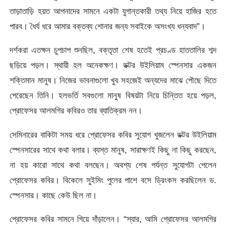
তাড়াতাড়ি হয়ত আপনাদের সামনে একটা যুগান্তকারী তথ্য নিয়ে হাজির হতে
পারব। ধৈর্য ধরে আমার বক্তব্য শোনার জন্য সবাইকে অসংখ্য ধন্যবাদ”।
দর্শকরা এতক্ষন চুপচাপ শুনছিল, বক্তৃতা শেষ হতেই প্রচণ্ড হাততালির শব্দ
ছড়িয়ে পড়ল। স্থায়ী হল অনেকক্ষণ। ডক্টর উইলিয়াম স্পেনসার একজন
শক্তিমান মানুষ। নিজের ভাবনাগুলো খুব সহজেই অন্যদের মাঝে পৌছে দিতে
পেরেছেন তিনি। হলভর্তি সবগুলো মানুষ বিষয়টা নিয়ে চিন্তিত হয়ে পড়ল,
প্রোফেসর আলমগির কবিরও তার ব্যাতিক্রম নন।
সেমিনারের বাকিটা সময় ধরে প্রোফেসর কবির সুযোগ খুজলেন ডক্টর উইলিয়াম
স্পেনসারের সাথে কথা বলার। ব্যস্ত মানুষ, সারাক্ষণই কিছু না কিছু করছেন,
না হয় কারো সাথে কথা বলছেন। অবশ্য শেষ পর্যন্ত সুযোগটা পেলেন
প্রোফেসর কবির। বিকেলে সুইমিং পুলের পাশে বসে ড্রিংকস করছিলেন ড.
স্পেনসার। কাছে কেউ ছিল না।
প্রোফেসর কবির সামনে গিয়ে দাঁড়ালেন। “স্যার, আমি প্রোফেসর আলমগির