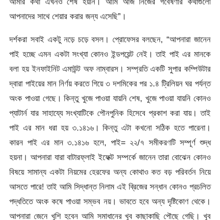
আমার কথা এখনও শেষ হয়নি। আমি আজ নিজের গবেষণার কথাগুলো
আপনাদের সাথে শেয়ার করার জন্য এসেছি”।
দর্শকরা সবাই একটু নড়ে চড়ে বসল। প্রোফেসর বলছেন, “আপনারা জানেন
পাই হচ্ছে এমন একটা সংখ্যা কোনও ইন্ডপয়েন্ট নেই। তাই পাই এর মানকে
বলা হয় ইনফাইনিট এমাউন্ট অফ নাম্বারস। সম্প্রতি একটি সুপার কম্পিউটার
দ্বারা পাইয়ের মান নির্ণয় করতে গিয়ে ৩ দশমিকের পর ১.৪ ট্রিলিয়ন ঘর পর্যন্ত
অংক পাওয়া গেছে। কিন্তু খুজে পাওয়া যায়নি শেষ, খুজে পাওয়া যায়নি কোনও
প্যাটার্ন যার সাহায্যে সংখ্যাটিকে পৌনপুনিক হিসেবে প্রকাশ করা যায়। তাই
পাই এর মান ধরা হয় ৩.১৪১৬। কিন্তু এটা কখনো সঠিক হতে পারেনা।
কারন পাই এর মান ৩.১৪১৬ হলে, পাই= ২২/৭ সমীকরণটি সম্পূর্ণ শুদ্ধ
হয়না। আপনারা যারা বাটারফ্লাই ইফেক্ট সম্পর্কে জানেন তারা বোঝেন কোনও
বিষয়ে সামান্য একটা নিয়মের হেরফের অন্য কোথাও কত বড় পরিবর্তন নিয়ে
আসতে পারে! তাই আমি সিদ্ধান্ত নিলাম এই ব্রিজের সন্ধান কোনও প্রচলিত
পদ্ধতিতে অংক কষে পাওয়া সম্ভব নয়। ভাবতে হবে অন্য দৃষ্টিকোণ থেকে।
আপনারা জেনে খুশি হবেন আমি সমাধানের খুব কাছাকাছি পৌছে গেছি। খুব