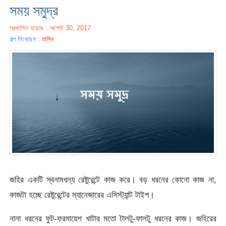
সময় সমুদ্র
প্রকাশিত হয়েছে : আগস্ট 30, 2017
গল্প লিখেছেন :
হাসিব
জহির একটি স্বনামধন্য রেষ্টুরেন্টে কাজ করে। বড় ধরনের কোনো কাজ না,
কাজটা হচ্ছে রেষ্টুরেন্টের ম্যানেজারের এসিস্ট্যান্ট টাইপ।
নানা ধরনের ফুট-ফরমায়েশ খাটার মতো টালটু-ফালটু ধরনের কাজ। জহিরের