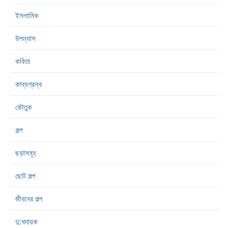
ইসলামিক
উপন্যাস
কবিতা
কাব্যগ্রন্থ
কৌতুক
গল্প
ছড়াসমূহ
ছোট গল্প
জীবনের গল্প
দু:খদায়ক