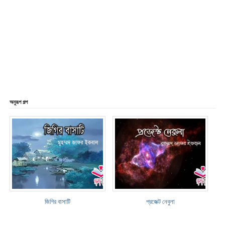
অনুরূপ গল্প
জিগির বাসাটি
প্রজেক্ট নেবুলা