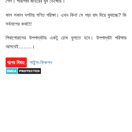
গেল। পরিশিষ্টঃ জহিরের ঘুম ভেঙ্গেছে।
কাল সকাল দশটায় গণিত পরিক্ষা। এখন কিনা সে পড়া বাদ দিয়ে ঘুমাচ্ছে? কি
সর্বনাশের কথা!!!
পিথাগোরাসের উপপাদ্যটায় একটু চোখ বুলাতে হবে। উপপাদ্যটা পরিক্ষায়
আসবেই……..।
গল্পের বিষয়:
সাইন্স-ফিকশন