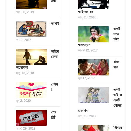
নগর
অফিসের বস
নভে. 30, 2019
জানু. 23, 2018
জামাই
একটি
সত্য
ঘটনা
মে 12, 2018
অবলম্বনে
আগস্ট 12, 2017
হারিয়ে
ফেলা
বাসর
রাত
ভালোবাসা
জানু. 15, 2018
জুন 17, 2017
পেইন
!!
একটি
ভাই ও
একটি
জুন 2, 2020
বোনের
এক দিন
শেষ
নভে. 19, 2017
চিঠি
সিনিয়র
আগস্ট 29, 2019