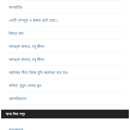
কালরাত্রি
একটি ফেসবুক ও রাজার ছোট মেয়ে।
বিষন্ন রাত
আশঙ্কা থাকবে, তবু জীবন
আশঙ্কা থাকবে, তবু জীবন
প্রতিবার শীতে ভিজে তুমি জ্যোস্না হয়ে যাও
কবিতা: পুতুল খেলার ভুল
জোনাকিগুলো
গল্পের বিষয় সমূহ
অনুপ্রেরণা