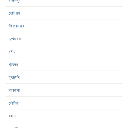
ছড়াসমূহ
ছোট গল্প
জীবনের গল্প
দু:খদায়ক
ধর্মীয়
প্রবন্ধ
ফ্যান্টাসি
ভালবাসা
ভৌতিক
রহস্য