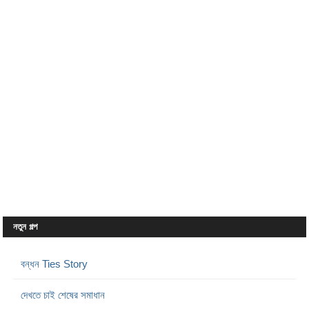
নতুন গল্প
বন্ধন Ties Story
দেখতে চাই শেষের সমাধান