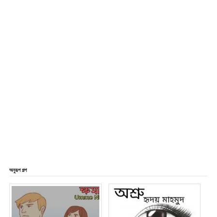
অনুরূপ গল্প