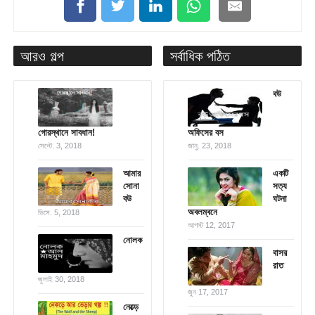
আরও গল্প
সর্বাধিক পঠিত
বউ
গোরস্থানে সাবধান!
অফিসের বস
সেপ্টে. 3, 2018
জানু. 23, 2018
আমার
একটি
সোনা
সত্য
বউ
ঘটনা
অবলম্বনে
ডিসে. 5, 2018
আগস্ট 12, 2017
নোলক
বাসর
রাত
জুলাই 30, 2018
জুন 17, 2017
নেক্ড়ে