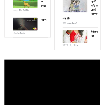
ও
একটি
ভেড়া
ভাই ও
একটি
ফেব্রু. 19, 2018
বোনের
এক দিন
স্বপ্ন
নভে. 19, 2017
সিনিয়র
মে 14, 2020
বৌ
আগস্ট 11, 2017