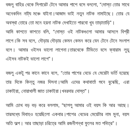
বজলু বাহির থেকে সিগারেট টেনে আমার পাশে বসে বললো, “দোস্ত তোর সাথে
অনেকদিন নাট্য মঞ্চে যাইনা।আজাদ ভাই নতুন নাটক নামাইছে। তোর যে
অবস্থা তোরে তো মনে হয়না নাটক দেখাইতে পারবো খুব তাড়াতাড়ি”।
আমি কাশতে কাশতে বলি, “দোস্ত ওই নাটকগুলো আমার আসলে বিশ্রী
লাগে।কি সব বলে, দৌড়ায় দৌড়ায় কেমন কেমন করে যেন টেনে টেনে সংলাপ
বলে। আমার ওইসব ভালো লাগেনা।তারথেকে টিভিতে বসে ক্যারাম লুডু
এইসব নাটকই ভালো লাগে”।
বজলু একটু পর কানে কানে বলে, “তোর পাশের বেডে যে মেয়েটা ভর্তি হয়েছে
তার দিকে কিন্তু নজর দিসনা।আমি এদের কথাবার্তা শুনে বুঝেছি, এরা
ঢাকাইয়া, নোয়াখালী জাত ঢাকাইয়া।খবরদার দোস্ত”।
আমি চোখ বড় বড় করে বললাম, “ছাগলু আমার ওই বয়স কি আর আছে।
তারমধ্যে বিবাহও হয়েছিলো একবার।পাশের বেডের মেয়েটার নাম মুনা, বয়স
অতি অল্প। আর তাছাড়া চরিত্রে আমি রজনীগন্ধা ফুলের মত পবিত্র”।