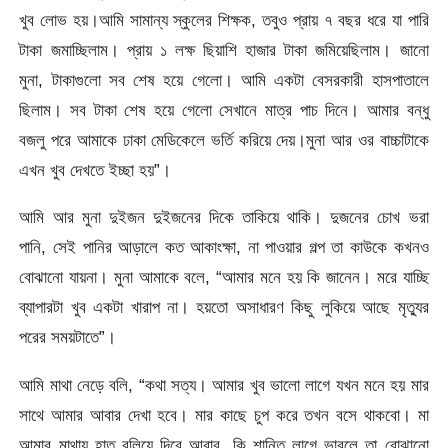
খুব লোভ হয়।আমি সামান্য স্কুলের শিক্ষক, তবুও প্রায় ৭ বছর ধরে যা পারি
টাকা জমাচ্ছিলাম। প্রায় ১ লক্ষ ছিয়াশি হাজার টাকা জমিয়েছিলাম। জানো
মুনা, টাকাগুলো সব শেষ হয়ে গেলো। আমি একটা বেসরকারী হাসপাতালে
ছিলাম। সব টাকা শেষ হয়ে গেলো সেখানে মাত্র পাচ দিনে। আমার বন্ধু
বজলু পরে আমাকে ঢাকা মেডিকেলে ভর্তি করিয়ে দেয়।মুনা আর ওর বাচ্চাটাকে
এখন খুব দেখতে ইচ্ছা হয়”।
আমি আর মুনা দুইজন দুইজনের দিকে তাকিয়ে থাকি। দুজনের চোখ ভরা
পানি, সেই পানির আড়ালে কত আকাংক্ষা, না পাওয়ার গল্প তা কাউকে কখনও
বোঝানো যায়না। মুনা আমাকে বলে, “আমার মনে হয় কি জানেন। মরে যাচ্ছি
ব্যাপারটা খুব একটা খারাপ না। হয়তো অসাধারণ কিছু লুকিয়ে আছে মৃত্যুর
পরের সময়টাতে”।
আমি মাথা নেড়ে বলি, “কথা সত্য। আমার খুব ভালো লাগে যখন মনে হয় মার
সাথে আমার আবার দেখা হবে। মার কাছে চুপ করে তখন বসে থাকবো। মা
আমার মাথায় হাত বুলিয়ে দিবে আবার, কি শান্তি লাগে ভাবলে তা বোঝানো