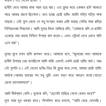
করিনা। এই দেখেন ছবিটা”।
ছবিটা দেখে আমার মাথা গরম হয়ে যায়। এত সুন্দর করে একজন ছবি আকতে
পারে আমার ধারণা ছিলোনা। মনে হচ্ছে ছোট্ট হামিং বার্ডটা সত্যি সত্যি পাখা
নাড়ছে। যেই ফুল থেকে সে মধু সংগ্রহ করার চেষ্টা করছে সেটায় সারা রাত্রি
শিশিরভেজা সিক্ততা। আমি মুনার দিকে তাকিয়ে বলি, “তোমাকে বলি যে ছবিটা
একেছে তার হৃদয়ে নিশ্চিত ঈশ্বর বাস করেন। এমন সৌন্দর্য দেখে চোখে পানি
এসে যায়”।
মুনার মুখে তখন হাসি ঝলমল করে। আমাকে বলে, “জুনায়েদ যখন আমাকে
ছবিটা উপহার দেয় বলেছিলো আমি নাকি এমনই একটা ছোট্ট হামিং বার্ড। আর
এই ফুলটা ও। এই দেখেন ছবির নিচে কি সুন্দর করে লেখা, আমার ছোট্ট হামিং
বার্ডকে।আমার হৃদয়ের সব মধু তুমি এমন যত্ন করে আহরণ করো।যত্নে
রেখো ভালোবাসাকে”।
আমি দীর্ঘশ্বাস ফেলি। মুনাকে বলি, “ছেলেটা হারিয়ে গেলো কেমন করে?”
মুনা সারা মুখ থমথম করে। ফিসফিস করে বললো, “আমি মেরে ফেলেছি।