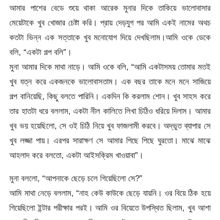
আমার পাশের বেডে শুয়ে থাকা আরেক মুনার দিকে তাকিয়ে ভালোবাসার
মেয়েটাকে খুব খোজার চেষ্টা করি। প্রায় দেড়যুগ পর আমি একই নামের অথচ
কতটা ভিন্ন এক সত্তাকে খুব মনোযোগ দিয়ে দেখছিলাম।আমি ওকে ডেকে
বলি, “একটা গল্প বলি”।
মুনা আমার দিকে মাথা নাড়ে। আমি ওকে বলি, “আমি একটাসময় তোমার মতই
খুব যত্ন করে একজনকে ভালোবাসতাম। এক বছর তাকে মনে মনে সাজিয়ে
গল্প বানিয়েছি, কিছু বলতে পারিনি। একদিন কি করলাম শোন। খুব সাহস করে
তার হাতটা ধরে বললাম, একটা নীল কালিতে লিখা চিঠিও ধরিয়ে দিলাম। আমার
খুব ভয় হয়েছিলো, সে ওই চিঠি নিয়ে খুব ফাজলামী করবে। অদ্ভুত ব্যাপার সে
খুব লজ্জা পায়। এরপর সারাক্ষণ সে আমার পিছে পিছে ঘুরতো। মাঝে মাঝে
আহলাদ করে বলতো, একটা আইসক্রিম খাওয়াবা”।
মুনা বললো, “আপনাকে ছেড়ে চলে গিয়েছিলো সে?”
আমি মাথা নেড়ে বললাম, “নাহ কেউ কাউকে ছেড়ে যায়নি। ওর বিয়ে ঠিক হয়ে
গিয়েছিলো ইন্টার পরীক্ষার পরই। আমি ওর বিয়েতে উপস্থিত ছিলাম, খুব আশা