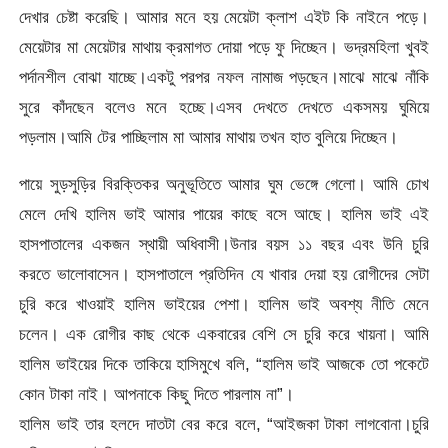
দেখার চেষ্টা করেছি। আমার মনে হয় মেয়েটা ক্লাশ এইট কি নাইনে পড়ে।
মেয়েটার মা মেয়েটার মাথায় ক্রমাগত দোয়া পড়ে ফু দিচ্ছেন। ভদ্রমহিলা খুবই
পর্দানশীল বোঝা যাচ্ছে।একটু পরপর নফল নামাজ পড়ছেন।মাঝে মাঝে নাঁকি
সুরে কাঁদছেন বলেও মনে হচ্ছে।এসব দেখতে দেখতে একসময় ঘুমিয়ে
পড়লাম।আমি টের পাচ্ছিলাম মা আমার মাথায় তখন হাত বুলিয়ে দিচ্ছেন।
পায়ে সুড়সুড়ির বিরক্তিকর অনুভূতিতে আমার ঘুম ভেঙ্গে গেলো। আমি চোখ
মেলে দেখি হালিম ভাই আমার পায়ের কাছে বসে আছে। হালিম ভাই এই
হাসপাতালের একজন স্থায়ী অধিবাসী।উনার বয়স ১১ বছর এবং উনি চুরি
করতে ভালোবাসেন। হাসপাতালে প্রতিদিন যে খাবার দেয়া হয় রোগীদের সেটা
চুরি করে খাওয়াই হালিম ভাইয়ের পেশা। হালিম ভাই অবশ্য নীতি মেনে
চলেন। এক রোগীর কাছ থেকে একবারের বেশি সে চুরি করে খায়না। আমি
হালিম ভাইয়ের দিকে তাকিয়ে হাসিমুখে বলি, “হালিম ভাই আজকে তো পকেটে
কোন টাকা নাই। আপনাকে কিছু দিতে পারলাম না”।
হালিম ভাই তার হলদে দাতটা বের করে বলে, “আইজকা টাকা লাগবোনা।চুরি