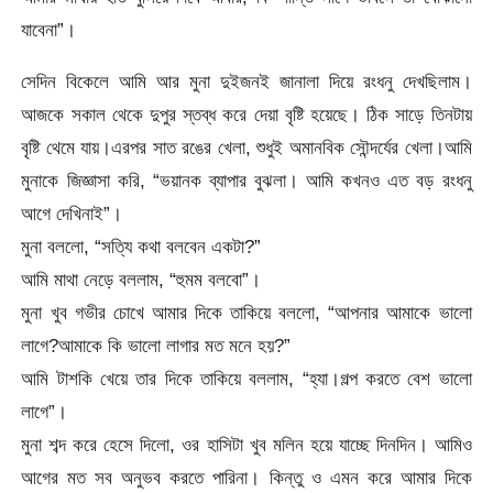
যাবেনা”।
সেদিন বিকেলে আমি আর মুনা দুইজনই জানালা দিয়ে রংধনু দেখছিলাম।
আজকে সকাল থেকে দুপুর স্তব্ধ করে দেয়া বৃষ্টি হয়েছে। ঠিক সাড়ে তিনটায়
বৃষ্টি থেমে যায়।এরপর সাত রঙের খেলা, শুধুই অমানবিক সৌন্দর্যের খেলা।আমি
মুনাকে জিজ্ঞাসা করি, “ভয়ানক ব্যাপার বুঝলা। আমি কখনও এত বড় রংধনু
আগে দেখিনাই”।
মুনা বললো, “সত্যি কথা বলবেন একটা?”
আমি মাথা নেড়ে বললাম, “হুমম বলবো”।
মুনা খুব গভীর চোখে আমার দিকে তাকিয়ে বললো, “আপনার আমাকে ভালো
লাগে?আমাকে কি ভালো লাগার মত মনে হয়?”
আমি টাশকি খেয়ে তার দিকে তাকিয়ে বললাম, “হ্যা।গল্প করতে বেশ ভালো
লাগে”।
মুনা শব্দ করে হেসে দিলো, ওর হাসিটা খুব মলিন হয়ে যাচ্ছে দিনদিন। আমিও
আগের মত সব অনুভব করতে পারিনা। কিন্তু ও এমন করে আমার দিকে