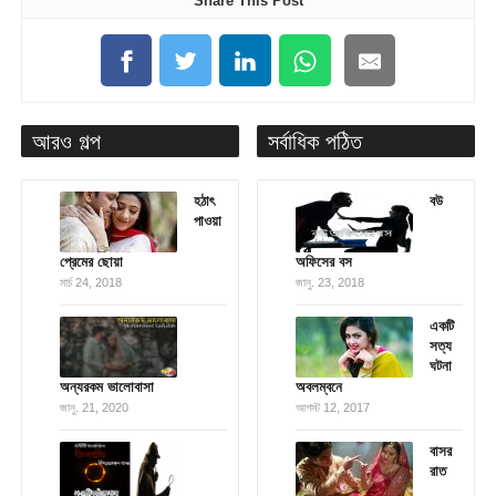
Share This Post
আরও গল্প
সর্বাধিক পঠিত
হঠাৎ
বউ
পাওয়া
প্রেমের ছোয়া
অফিসের বস
মার্চ 24, 2018
জানু. 23, 2018
একটি
সত্য
ঘটনা
অন্যরকম ভালোবাসা
অবলম্বনে
জানু. 21, 2020
আগস্ট 12, 2017
বাসর
রাত