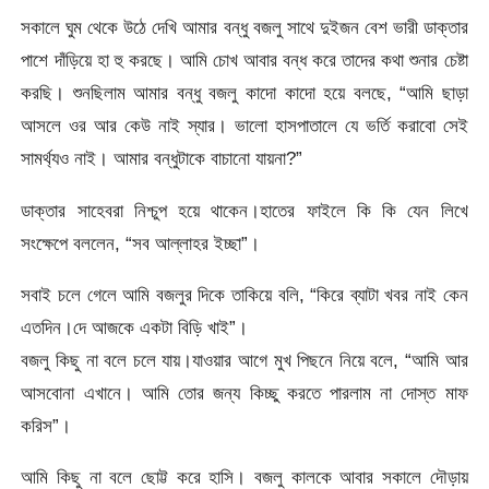
সকালে ঘুম থেকে উঠে দেখি আমার বন্ধু বজলু সাথে দুইজন বেশ ভারী ডাক্তার
পাশে দাঁড়িয়ে হা হু করছে। আমি চোখ আবার বন্ধ করে তাদের কথা শুনার চেষ্টা
করছি। শুনছিলাম আমার বন্ধু বজলু কাদো কাদো হয়ে বলছে, “আমি ছাড়া
আসলে ওর আর কেউ নাই স্যার। ভালো হাসপাতালে যে ভর্তি করাবো সেই
সামর্থ্যও নাই। আমার বন্ধুটাকে বাচানো যায়না?”
ডাক্তার সাহেবরা নিশ্চুপ হয়ে থাকেন।হাতের ফাইলে কি কি যেন লিখে
সংক্ষেপে বললেন, “সব আল্লাহর ইচ্ছা”।
সবাই চলে গেলে আমি বজলুর দিকে তাকিয়ে বলি, “কিরে ব্যাটা খবর নাই কেন
এতদিন।দে আজকে একটা বিড়ি খাই”।
বজলু কিছু না বলে চলে যায়।যাওয়ার আগে মুখ পিছনে নিয়ে বলে, “আমি আর
আসবোনা এখানে। আমি তোর জন্য কিচ্ছু করতে পারলাম না দোস্ত মাফ
করিস”।
আমি কিছু না বলে ছোট্ট করে হাসি। বজলু কালকে আবার সকালে দৌড়ায়