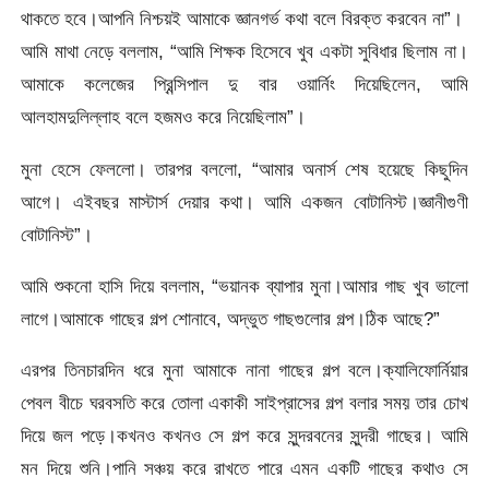
থাকতে হবে।আপনি নিশ্চয়ই আমাকে জ্ঞানগর্ভ কথা বলে বিরক্ত করবেন না”।
আমি মাথা নেড়ে বললাম, “আমি শিক্ষক হিসেবে খুব একটা সুবিধার ছিলাম না।
আমাকে কলেজের প্রিন্সিপাল দু বার ওয়ার্নিং দিয়েছিলেন, আমি
আলহামদুলিল্লাহ বলে হজমও করে নিয়েছিলাম”।
মুনা হেসে ফেললো। তারপর বললো, “আমার অনার্স শেষ হয়েছে কিছুদিন
আগে। এইবছর মাস্টার্স দেয়ার কথা। আমি একজন বোটানিস্ট।জ্ঞানীগুণী
বোটানিস্ট”।
আমি শুকনো হাসি দিয়ে বললাম, “ভয়ানক ব্যাপার মুনা।আমার গাছ খুব ভালো
লাগে।আমাকে গাছের গল্প শোনাবে, অদ্ভুত গাছগুলোর গল্প।ঠিক আছে?”
এরপর তিনচারদিন ধরে মুনা আমাকে নানা গাছের গল্প বলে।ক্যালিফোর্নিয়ার
পেবল বীচে ঘরবসতি করে তোলা একাকী সাইপ্রাসের গল্প বলার সময় তার চোখ
দিয়ে জল পড়ে।কখনও কখনও সে গল্প করে সুন্দরবনের সুন্দরী গাছের। আমি
মন দিয়ে শুনি।পানি সঞ্চয় করে রাখতে পারে এমন একটি গাছের কথাও সে