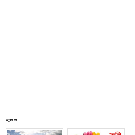
অনুরূপ গল্প