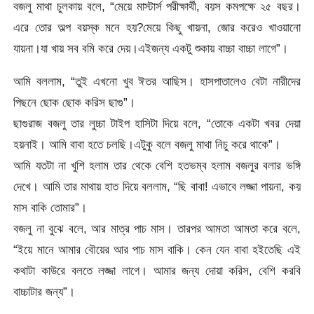
বজলু মাথা চুলকায় বলে, “মেয়ে মাস্টার্স পরীক্ষার্থী, বয়স কমপক্ষে ২৫ বছর।
এরে তোর অল্প বয়স্ক মনে হয়?মেয়ে কিছু খায়না, জোর করেও খাওয়ানো
যায়না।যা খায় সব বমি করে দেয়।এইজন্য একটু শুকায় বাচ্চা বাচ্চা লাগে”।
আমি বললাম, “তুই এখনো খুব ঈতর আছিস। হাসপাতালেও বেটা নারীদের
পিছনে ছোক ছোক করিস ছাগু”।
ছাগুরাজ বজলু তার লুচ্চা টাইপ হাসিটা দিয়ে বলে, “তোকে একটা খবর দেয়া
হয়নাই। আমি বাবা হতে চলছি।এটুকু বলে বজলু মাথা নিচু করে থাকে”।
আমি যতটা না খুশি হলাম তার থেকে বেশি হতভম্ব হলাম বজলুর বলার ভঙ্গি
দেখে। আমি তার মাথায় হাত দিয়ে বললাম, “ছি বাবা! এভাবে লজ্জা পায়না, কয়
মাস বাকি তোমার”।
বজলু না বুঝে বলে, আর মাত্র পাচ মাস। তারপর আমতা আমতা করে বলে,
“ইয়ে মানে আমার বৌয়ের আর পাচ মাস বাকি। কেন যেন বাবা হইতেছি এই
কথাটা কাউরে বলতে লজ্জা লাগে। আমার জন্য দোয়া করিস, বেশি করবি
বাচ্চাটার জন্য”।