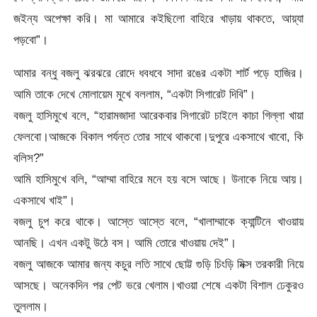
জইন্য অপেক্ষা করি। মা আমারে কইছিলো বাহিরে খাড়ায় থাকতে, আয়্যা
পড়বো”।
আমার বন্ধু বজলু ঝরঝরে রোদে ধবধবে সাদা রঙের একটা শার্ট পড়ে হাজির।
আমি তাকে দেখে মোলায়েম মুখে বললাম, “একটা সিগারেট দিবি”।
বজলু হাসিমুখে বলে, “হারামজাদা আরেকবার সিগারেট চাইলে কাচা গিল্লা খায়া
ফেলবো।আজকে বিকাল পর্যন্ত তোর সাথে থাকবো।দুপুরে একসাথে খাবো, কি
বলিস?”
আমি হাসিমুখে বলি, “আম্মা বাহিরে মনে হয় বসে আছে। উনাকে নিয়ে আয়।
একসাথে খাই”।
বজলু চুপ করে থাকে। আস্তে আস্তে বলে, “খালাম্মাকে ক্যান্টিনে খাওয়ায়
আনছি। এখন একটু উঠে বস। আমি তোরে খাওয়ায় দেই”।
বজলু আজকে আমার জন্য কচুর লতি সাথে ছোট্ট গুড়ি চিংড়ি মিক্স তরকারী নিয়ে
আসছে। অনেকদিন পর পেট ভরে খেলাম।খাওয়া শেষে একটা বিশাল ঢেকুরও
তুললাম।