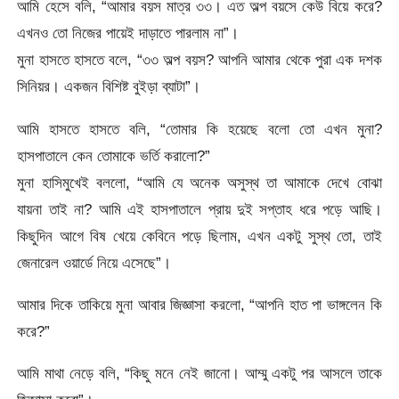
আমি হেসে বলি, “আমার বয়স মাত্র ৩৩। এত অল্প বয়সে কেউ বিয়ে করে?
এখনও তো নিজের পায়েই দাড়াতে পারলাম না”।
মুনা হাসতে হাসতে বলে, “৩৩ অল্প বয়স? আপনি আমার থেকে পুরা এক দশক
সিনিয়র। একজন বিশিষ্ট বুইড়া ব্যাটা”।
আমি হাসতে হাসতে বলি, “তোমার কি হয়েছে বলো তো এখন মুনা?
হাসপাতালে কেন তোমাকে ভর্তি করালো?”
মুনা হাসিমুখেই বললো, “আমি যে অনেক অসুস্থ তা আমাকে দেখে বোঝা
যায়না তাই না? আমি এই হাসপাতালে প্রায় দুই সপ্তাহ ধরে পড়ে আছি।
কিছুদিন আগে বিষ খেয়ে কেবিনে পড়ে ছিলাম, এখন একটু সুস্থ তো, তাই
জেনারেল ওয়ার্ডে নিয়ে এসেছে”।
আমার দিকে তাকিয়ে মুনা আবার জিজ্ঞাসা করলো, “আপনি হাত পা ভাঙ্গলেন কি
করে?”
আমি মাথা নেড়ে বলি, “কিছু মনে নেই জানো। আম্মু একটু পর আসলে তাকে