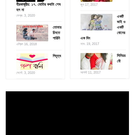
হীরকাঙ্গুরীয়: ১৭. মোতির কথাটা শেষ
জুন 17, 2017
হল না
ফেব্রু. 3, 2020
একটি
ভাই ও
তোমায়
একটি
চিনতে
বোনের
পারিনি
এক দিন
নভে. 19, 2017
এপ্রিল 16, 2018
সিনিয়র
পিতৃত্ব
বৌ
আগস্ট 11, 2017
সেপ্টে. 3, 2020