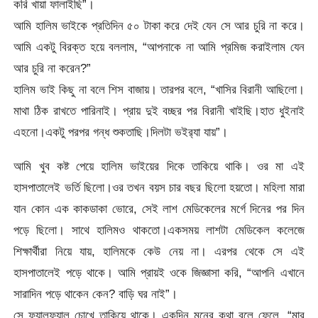
করি খায়া ফালাইছি”।
আমি হালিম ভাইকে প্রতিদিন ৫০ টাকা করে দেই যেন সে আর চুরি না করে।
আমি একটু বিরক্ত হয়ে বললাম, “আপনাকে না আমি প্রমিজ করাইলাম যেন
আর চুরি না করেন?”
হালিম ভাই কিছু না বলে শিস বাজায়। তারপর বলে, “খাসির বিরানী আছিলো।
মাথা ঠিক রাখতে পারিনাই। প্রায় দুই বচ্ছর পর বিরানী খাইছি।হাত ধুইনাই
এহনো।একটু পরপর গন্ধ শুকতাছি।দিলটা ভইর‍্যা যায়”।
আমি খুব কষ্ট পেয়ে হালিম ভাইয়ের দিকে তাকিয়ে থাকি। ওর মা এই
হাসপাতালেই ভর্তি ছিলো।ওর তখন বয়স চার বছর ছিলো হয়তো। মহিলা মারা
যান কোন এক কাকডাকা ভোরে, সেই লাশ মেডিকেলের মর্গে দিনের পর দিন
পড়ে ছিলো। সাথে হালিমও থাকতো।একসময় লাশটা মেডিকেল কলেজে
শিক্ষার্থীরা নিয়ে যায়, হালিমকে কেউ নেয় না। এরপর থেকে সে এই
হাসপাতালেই পড়ে থাকে। আমি প্রায়ই ওকে জিজ্ঞাসা করি, “আপনি এখানে
সারাদিন পড়ে থাকেন কেন? বাড়ি ঘর নাই”।
সে ফ্যালফ্যাল চোখে তাকিয়ে থাকে। একদিন মনের কথা বলে ফেলে, “মার