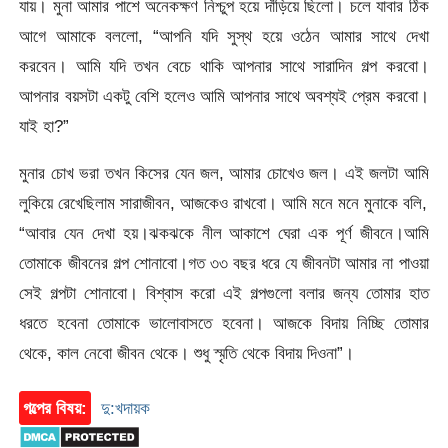
যায়। মুনা আমার পাশে অনেকক্ষণ নিশ্চুপ হয়ে দাঁড়িয়ে ছিলো। চলে যাবার ঠিক
আগে আমাকে বললো, “আপনি যদি সুস্থ হয়ে ওঠেন আমার সাথে দেখা
করবেন। আমি যদি তখন বেচে থাকি আপনার সাথে সারাদিন গল্প করবো।
আপনার বয়সটা একটু বেশি হলেও আমি আপনার সাথে অবশ্যই প্রেম করবো।
যাই হা?”
মুনার চোখ ভরা তখন কিসের যেন জল, আমার চোখেও জল। এই জলটা আমি
লুকিয়ে রেখেছিলাম সারাজীবন, আজকেও রাখবো। আমি মনে মনে মুনাকে বলি,
“আবার যেন দেখা হয়।ঝকঝকে নীল আকাশে ঘেরা এক পূর্ণ জীবনে।আমি
তোমাকে জীবনের গল্প শোনাবো।গত ৩৩ বছর ধরে যে জীবনটা আমার না পাওয়া
সেই গল্পটা শোনাবো। বিশ্বাস করো এই গল্পগুলো বলার জন্য তোমার হাত
ধরতে হবেনা তোমাকে ভালোবাসতে হবেনা। আজকে বিদায় নিচ্ছি তোমার
থেকে, কাল নেবো জীবন থেকে। শুধু স্মৃতি থেকে বিদায় দিওনা”।
গল্পের বিষয়:
দু:খদায়ক