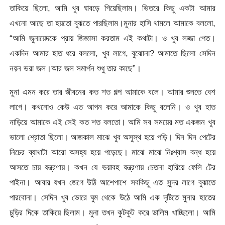
তাকিয়ে ছিলো, আমি খুব ঘাবড়ে গিয়েছিলাম। ভিতরে কিছু একটা আমার
এখনো আছে তা হয়তো বুঝতে পারছিলাম।মুনার হাসি থামলে আমাকে বললো,
“আমি জুনায়েদকে প্রায় জিজ্ঞাসা করতাম এই কথাটা। ও খুব লজ্জা পেত।
একদিন আমার হাত ধরে বললো, খুব লাগে, বুঝোনা? আমাতে ছিলো সেদিন
নয়ন ভরা জল।আর জল সমার্পন শুধু তার কাছে”।
মুনা এমন করে তার জীবনের কত শত গল্প আমাকে বলে। আমার শুনতে বেশ
লাগে। কখনোও কেউ এত আপন করে আমাকে কিছু বলেনি। ও খুব হাত
নাড়িয়ে আমাকে এই সেই কত শত বলতো। আমি সব সময়ের মত একজন খুব
ভালো শ্রোতা ছিলো। আজকাল মাঝে খুব অসুস্থ হয়ে পড়ি। দিন দিন পেটের
নিচের ব্যাথাটা আরো অসহ্য হয়ে পড়েছে। মাঝে মাঝে নিঃশ্বাস বন্ধ হয়ে
আসতে চায় যন্ত্রণায়। কখন যে ভয়াবহ যন্ত্রণায় চেতনা হারিয়ে ফেলি টের
পাইনা। আবার যখন জেগে উঠি আশেপাশে সবকিছু এত সুন্দর লাগে বুঝাতে
পারবোনা। সেদিন খুব ভোরে ঘুম থেকে উঠে আমি এক দৃষ্টিতে মুনার হাতের
চুড়ির দিকে তাকিয়ে ছিলাম। মুনা তখন কুটকুট করে ডালিম খাচ্ছিলো। আমি