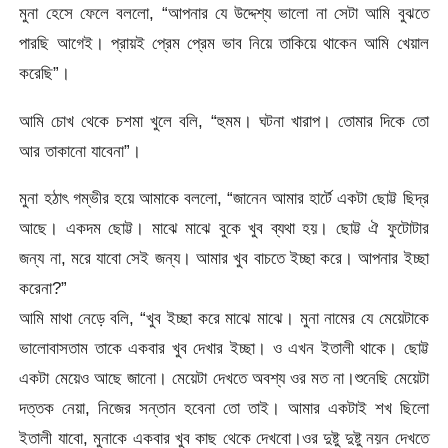
মুনা হেসে ফেলে বললো, “আপনার যে উদ্দেশ্য ভালো না সেটা আমি বুঝতে
পারছি আগেই। প্রায়ই প্রেম প্রেম ভাব নিয়ে তাকিয়ে থাকেন আমি খেয়াল
করেছি”।
আমি চোখ থেকে চশমা খুলে বলি, “হুমম। ঘটনা খারাপ। তোমার দিকে তো
আর তাকানো যাবেনা”।
মুনা হঠাৎ গম্ভীর হয়ে আমাকে বললো, “জানেন আমার হার্টে একটা ছোট্ট ছিদ্র
আছে। একদম ছোট্ট। মাঝে মাঝে বুকে খুব ব্যথা হয়। ছোট্ট ঐ ফুটোটার
জন্য না, মরে যাবো সেই জন্য। আমার খুব বাচতে ইচ্ছা করে। আপনার ইচ্ছা
করেনা?”
আমি মাথা নেড়ে বলি, “খুব ইচ্ছা করে মাঝে মাঝে। মুনা নামের যে মেয়েটাকে
ভালোবাসতাম তাকে একবার খুব দেখার ইচ্ছা। ও এখন ইতালী থাকে। ছোট্ট
একটা মেয়েও আছে জানো। মেয়েটা দেখতে অবশ্য ওর মত না।শুনেছি মেয়েটা
দত্তক নেয়া, নিজের সন্তান হবেনা তো তাই। আমার একটাই শখ ছিলো
ইতালী যাবো, মুনাকে একবার খুব কাছ থেকে দেখবো।ওর দুষ্টু দুষ্টু নয়ন দেখতে