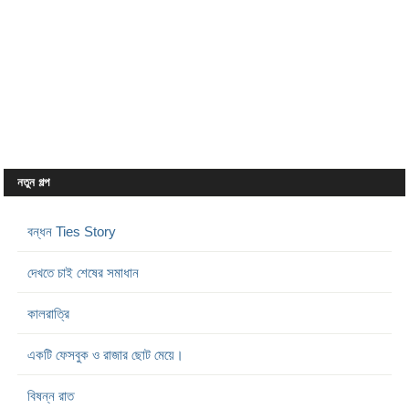
নতুন গল্প
বন্ধন Ties Story
দেখতে চাই শেষের সমাধান
কালরাত্রি
একটি ফেসবুক ও রাজার ছোট মেয়ে।
বিষন্ন রাত