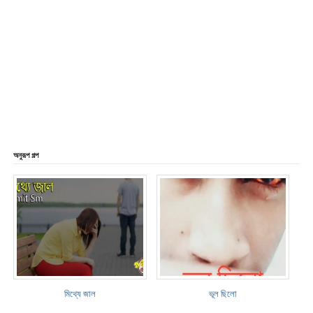
অনুরূপ গল্প
মিথ্যে জাল
ভূল ছিলো