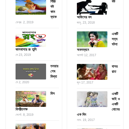
পিচ্চি
বউ
বউ
কাম
ব্যাক
অফিসের বস
ফেব্রু. 2, 2019
জানু. 23, 2018
একটি
সত্য
ঘটনা
ভালবাসার রং তুলি
অবলম্বনে
মে 23, 2019
আগস্ট 12, 2017
তনয়ার
বাসর
শেষ
রাত
মিথ্যা
মে 2, 2020
জুন 17, 2017
মিস
একটি
ভাই ও
একটি
বিপরীতপক্ষ
বোনের
এক দিন
সেপ্টে. 8, 2019
নভে. 19, 2017