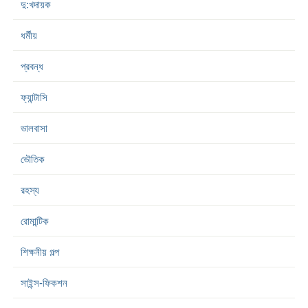
দু:খদায়ক
ধর্মীয়
প্রবন্ধ
ফ্যান্টাসি
ভালবাসা
ভৌতিক
রহস্য
রোমান্টিক
শিক্ষনীয় গল্প
সাইন্স-ফিকশন