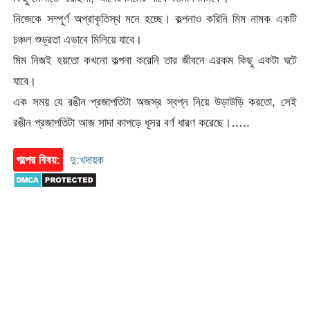
নিজেকে সম্পূর্ণ অপ্রাকৃতিস্থ মনে হচ্ছে। কল্পনাও করিনি মিম নামক একটি
চঞ্চল শুভ্রতা এভাবে মিলিয়ে যাবে।
মিম নিজই হয়তো কখনো কল্পনা করেনি তার জীবনে এরকম কিছু একটা ঘটে
যাবে।
এক সময় যে রঙীন প্রজাপতিটা অজস্র স্বপ্ন নিয়ে উড়াউড়ি করতো, সেই
রঙীন প্রজাপতিটা আজ সাদা কাপড়ে ধূসর বর্ণ ধারণ করেছে।…..
গল্পের বিষয়:
দু:খদায়ক