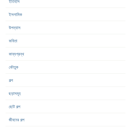
ইতিহাস
ইসলামিক
উপন্যাস
কবিতা
কাব্যগ্রন্থ
কৌতুক
গল্প
ছড়াসমূহ
ছোট গল্প
জীবনের গল্প