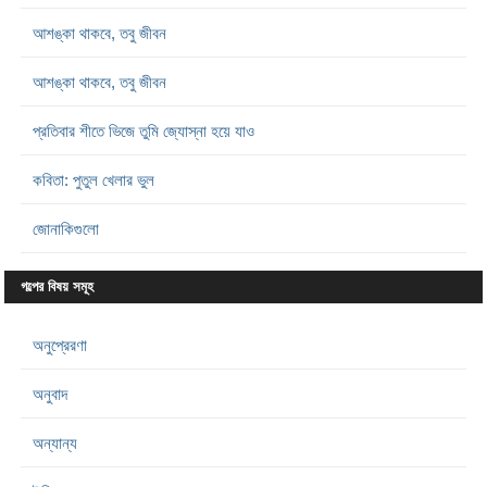
আশঙ্কা থাকবে, তবু জীবন
আশঙ্কা থাকবে, তবু জীবন
প্রতিবার শীতে ভিজে তুমি জ্যোস্না হয়ে যাও
কবিতা: পুতুল খেলার ভুল
জোনাকিগুলো
গল্পের বিষয় সমূহ
অনুপ্রেরণা
অনুবাদ
অন্যান্য