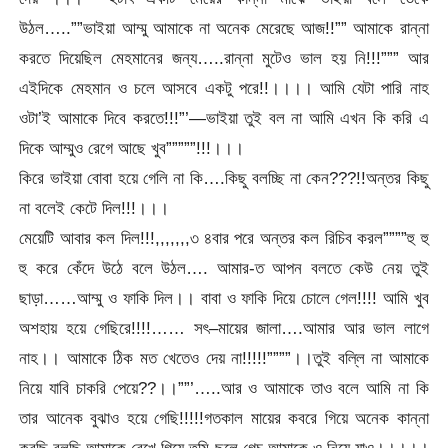
উঠল…..””ভাইয়া আম্মু আমাকে না অনেক মেরেছে আজ!!”” আমাকে রান্না
করতে দিয়েছিল মেহমানের জন্য…..রান্না মুটেও ভাল হয় নি!!!””” আর
এইদিকে মেহমান ও চলে আসবে একটু পরে!!।।।। আমি যেটা পারি নাহ
ওটা’ই আমাকে দিবে করতে!!!”’—ভাইয়া তুই বল না আমি এখন কি করি এ
দিকে আম্মুও রেগে আছে খুব”””””!!!।।।
কিরে ভাইয়া বোবা হয়ে গেলি না কি….কিছু বলচ্ছি না কেন???!!অন্তর কিছু
না বলেই কেটে দিল!!!।।।
মেয়েটি আবার কল দিল!!!,,,,,,,৩ ৪বার পরে অন্তর কল রিচিব করল””””হু হু
হু করে কেঁদে উঠে বলে উঠল…. আমার-ত আপন বলতে কেউ নেয় তুই
ছাড়া……আম্মু ও ফাকি দিল।। বাবা ও ফাকি দিয়ে চোলে গেল!!!! আমি খুব
অশহায় হয়ে গেছিরে!!!!…… সৎ–মায়ের জালা….আমার আর ভাল লাগে
নাহ।। আমাকে ঠিক মত খেতেও দেয় না!!!!!””””।।তুই বল্লি না আমাকে
নিয়ে যাবি চাকরি পেয়ে??।।””’…..আর ও আমাকে তাও বলে আমি না কি
তার আনেক বুঝাও হয়ে গেছি!!!!!গতকাল মায়ের কবরে গিয়ে অনেক কান্না
করছি বলছি আমাকে রেখে গিয়ে তুমি ছলে গেচ আমাকে ও নিয়ে যাও।।।।।