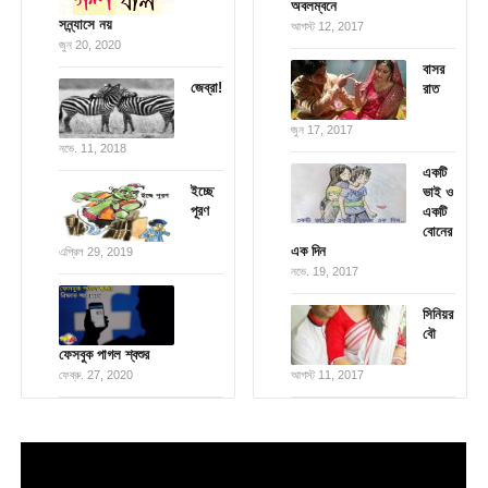
অবলম্বনে
সন্ন্যাসে নয়
আগস্ট 12, 2017
জুন 20, 2020
বাসর
জেব্রা!
রাত
জুন 17, 2017
নভে. 11, 2018
একটি
ইচ্ছে
ভাই ও
পূরণ
একটি
বোনের
এক দিন
এপ্রিল 29, 2019
নভে. 19, 2017
সিনিয়র
বৌ
ফেসবুক পাগল শ্বশুর
ফেব্রু. 27, 2020
আগস্ট 11, 2017