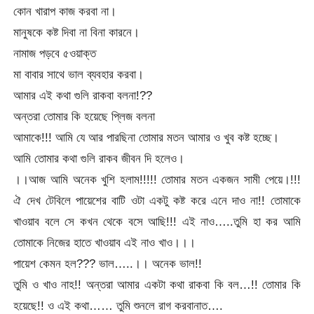
কোন খারাপ কাজ করবা না।
মানুষকে কষ্ট দিবা না বিনা কারনে।
নামাজ পড়বে ৫ওয়াক্ত
মা বাবার সাথে ভাল ব্যবহার করবা।
আমার এই কথা গুলি রাকবা বলনা!??
অন্তরা তোমার কি হয়েছে প্লিজ বলনা
আমাকে!!! আমি যে আর পারছিনা তোমার মতন আমার ও খুব কষ্ট হচ্ছে।
আমি তোমার কথা গুলি রাকব জীবন দি হলেও।
।।আজ আমি অনেক খুশি হলাম!!!!! তোমার মতন একজন সামী পেয়ে।!!!
ঐ দেখ টেবিলে পায়েশের বাটি ওটা একটু কষ্ট করে এনে দাও না!! তোমাকে
খাওয়াব বলে সে কখন থেকে বসে আছি!!! এই নাও…..তুমি হা কর আমি
তোমাকে নিজের হাতে খাওয়াব এই নাও খাও।।।
পায়েশ কেমন হল??? ভাল…..।। অনেক ভাল!!
তুমি ও খাও নাহ!! অন্তরা আমার একটা কথা রাকবা কি বল…!! তোমার কি
হয়েছে!! ও এই কথা…… তুমি শুনলে রাগ করবানাত….