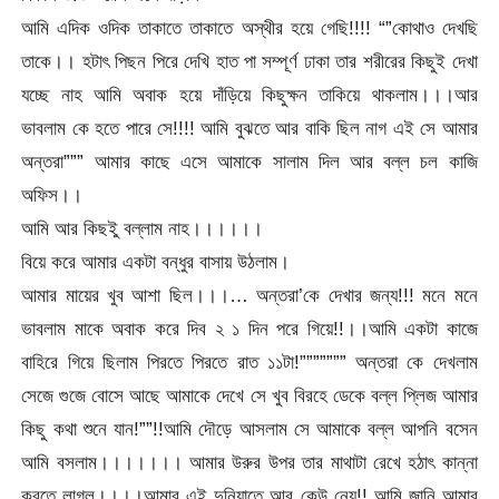
আমি এদিক ওদিক তাকাতে তাকাতে অস্থীর হয়ে গেছি!!!! “”কোথাও দেখছি
তাকে।। হটাৎ পিছন পিরে দেখি হাত পা সম্পূর্ণ ঢাকা তার শরীরের কিছুই দেখা
যচ্ছে নাহ আমি অবাক হয়ে দাঁড়িয়ে কিছুক্ষন তাকিয়ে থাকলাম।।।আর
ভাবলাম কে হতে পারে সে!!!! আমি বুঝতে আর বাকি ছিল নাগ এই সে আমার
অন্তরা””” আমার কাছে এসে আমাকে সালাম দিল আর বল্ল চল কাজি
অফিস।।
আমি আর কিছইু বল্লাম নাহ।।।।।।
বিয়ে করে আমার একটা বন্ধুর বাসায় উঠলাম।
আমার মায়ের খুব আশা ছিল।।।… অন্তরা’কে দেখার জন্য!!! মনে মনে
ভাবলাম মাকে অবাক করে দিব ২ ১ দিন পরে গিয়ে!!।।আমি একটা কাজে
বাহিরে গিয়ে ছিলাম পিরতে পিরতে রাত ১১টা!””””””” অন্তরা কে দেখলাম
সেজে গুজে বোসে আছে আমাকে দেখে সে খুব বিরহে ডেকে বল্ল প্লিজ আমার
কিছু কথা শুনে যান!””!!আমি দৌড়ে আসলাম সে আমাকে বল্ল আপনি বসেন
আমি বসলাম।।।।।।। আমার উরুর উপর তার মাথাটা রেখে হঠাৎ কান্না
করতে লাগল।।।।আমার এই দুনিয়াতে আর কেউ নেয়!! আমি জানি আমার