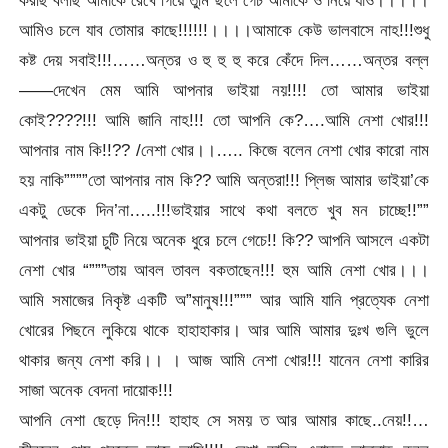
আমিও চলে যাব তোমার কাছে!!!!!!।।।।আমাকে কেউ ভালবাসে নাহ!!!শুধু
কষ্ট দেয় সবাই!!!……অন্তর ও হু হু হু করে কেঁদে দিল……অন্তর বল্ল
——দেখেন মেম আমি আপনার ভাইয়া নয়!!!! তো আমার ভাইয়া
কোই????!!! আমি জানি নাহ!!! তো আপনি কে?….আমি নেশা খোর!!!
আপনার নাম কি!!?? /নেশা খোর।।….. কিজে বলেন নেশা খোর কারো নাম
হয় নাকি””””তো আপনার নাম কি?? আমি অন্তরা!!! প্লিজ আমার ভাইয়া’কে
একটু ডেকে দিন’না…..!!!ভাইয়ার সাথে কথা বলতে খুব মন চাচ্ছে!!””
আপনার ভাইয়া চুটি নিয়ে অনেক ধুরে চলে গেচে!! কি?? আপনি আসলে একটা
নেশা খোর “”””তায় আবল তাবল বকতাছেন!!! হুম আমি নেশা খোর।।।
আমি সমাজের নিকৃষ্ট একটি অ”মানুষ!!!””” আর আমি যানি প্রত্যেক নেশা
খোরের পিছনে লুকিয়ে থাকে হাহাহাকার। আর আমি আমার দুঃখ গুলি ভুলে
থাকার জন্য নেশা করি।। । আজ আমি নেশা খোর!!! যানেন নেশা কারির
সাজা অনেক বেদনা দায়োক!!!
আপনি নেশা ছেড়ে দিন!!! হাহাহ সে সময় ত আর আমার কাছে..নেয়!!…