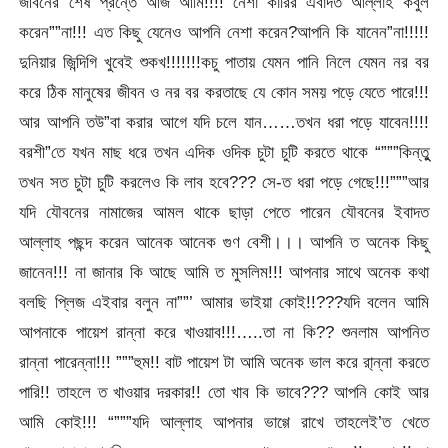
জীবনের শেষ প্রন্তে আজ আমি!!!! নেশা কারির এবাদত আল্লাহ কবুল
করেন””না!!! এত কিছু যেনেও আপনি নেশা করেন?আপনি কি যানেন”না!!!!!
দুনিয়ার জিন্দিগি খুবেই শুকখ!!!!!!!কচু পাতায় যেমন পানি নিলে যেমন নর বর
করে ঠিক মানুষের জীবন ও নর বর করতাছে যে কোন সময় পড়ে যেতে পারে!!!
আর আপনি তউ”বা করার আগে যদি চলে যান……তখন ধরা পড়ে যাবেন!!!!
বরশী”তে যখন মাছ ধরে তখন এদিক ওদিক চুটা চুটি করতে থাকে “”””কিন্তুু
তখন সত চুটা চুটি করলেও কি লাব হবে??? সে-ত ধরা পড়ে গেছে!!!”””আর
যদি যৌবনের নামাজের আমল থাকে ছাড়া পেতে পারেন যৌবনের ইবাদত
আল্লাহ পছন্দ করেন আনেক আনেক গুণ বেশী।।। আপনি ত অনেক কিছু
জানেন!!! না জানার কি আছে আমি ত মুসলিম!!! আপনার সাথে অনেক কথা
বলছি প্লিজ এইবার বলুন না””’ আমার ভাইয়া কোই!!???যদি বলেন আমি
আপনাকে পায়েশ রান্না করে খাওয়াব!!!…..তা না কি?? শুনলাম আপনিত
রান্না পারেন্না!!! ”””হুম!! বাট পায়েশ টা আমি অনেক ভাল করে রা্ন্না করতে
পারি!! তাহলে ত খাওয়ার দরকার!! তো খাব কি ভাবে??? আপনি কোই আর
আমি কোই!!! “”””যদি আল্লাহ আপনার ভাগ্গে রাখে তাহলেই’ত খেতে