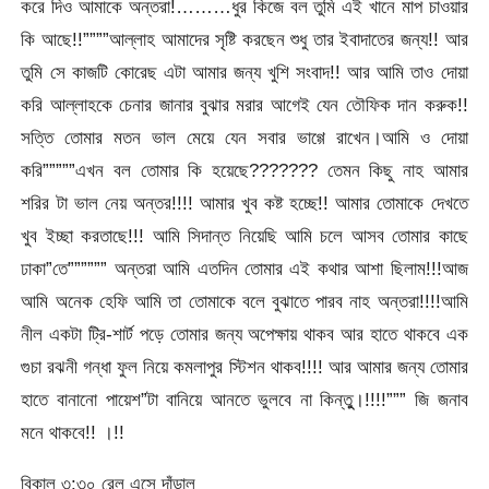
করে দিও আমাকে অন্তরা!………ধুর কিজে বল তুমি এই খানে মাপ চাওয়ার
কি আছে!!””””আল্লাহ আমাদের সৃষ্টি করছেন শুধু তার ইবাদাতের জন্য!! আর
তুমি সে কাজটি কোরেছ এটা আমার জন্য খুশি সংবাদ!! আর আমি তাও দোয়া
করি আল্লাহকে চেনার জানার বুঝার মরার আগেই যেন তৌফিক দান করুক!!
সত্তি তোমার মতন ভাল মেয়ে যেন সবার ভাগ্গে রাখেন।আমি ও দোয়া
করি”””””এখন বল তোমার কি হয়েছে??????? তেমন কিছু নাহ আমার
শরির টা ভাল নেয় অন্তর!!!! আমার খুব কষ্ট হচ্ছে!! আমার তোমাকে দেখতে
খুব ইচ্ছা করতাছে!!! আমি সিদান্ত নিয়েছি আমি চলে আসব তোমার কাছে
ঢাকা”তে”””””” অন্তরা আমি এতদিন তোমার এই কথার আশা ছিলাম!!!আজ
আমি অনেক হেফি আমি তা তোমাকে বলে বুঝাতে পারব নাহ অন্তরা!!!!আমি
নীল একটা ট্রি-শার্ট পড়ে তোমার জন্য অপেক্ষায় থাকব আর হাতে থাকবে এক
গুচা রঝনী গন্ধা ফুল নিয়ে কমলাপুর স্টিশন থাকব!!!! আর আমার জন্য তোমার
হাতে বানানো পায়েশ”টা বানিয়ে আনতে ভুলবে না কিন্তুু।!!!!””” জি জনাব
মনে থাকবে!! ।!!
বিকাল ৩:৩০ রেল এসে দাঁড়াল