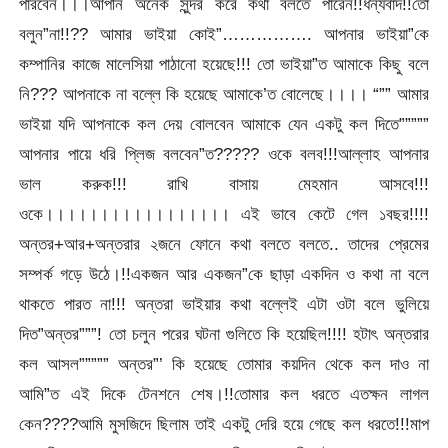
পারবেন।।।আপনি অনেক সুন্দর করে কথা বলতে পারেন!!ধন্যবাদ!!তো
বলুন”না!!?? আমার ভাইয়া কোই”……………. আপনার ভাইয়া”কে
কম্পানির কাজে মালেসিয়া পাঠানো হয়েছে!!! তো ভাইয়া”ত আমাকে কিছু বলে
নি??? আপনাকে না বল্লে কি হয়েছে আমাকে’ত বোলেছে।।।। “”” আমার
ভাইয়া যদি আপনাকে কল দেয় বোলবেন আমাকে যেন একটু কল দিতে”””””
আপনার পায়ে ধরি প্লিজ বলবেন”ত????? ওকে বলব!!!আল্লাহ আপনার
ভাল করুক!!! রাখি বাসায় মেহমান আসবে!!!
ওকে।।।।।।।।।।।।।।।।। এই ভাবে কেটে গেল ১বছর!!!!
অন্তর+আর+অন্তরার ২জনে ফোনে কথা বলতে বলতে.. তাদের প্রেমের
সম্পর্ক গড়ে উঠে।!!একজন আর একজন”কে ছাড়া একদিন ও কথা না বলে
থাকতে পারত না!!! অন্তরা ভাইয়ার কথা বল্লেই এটা ওটা বলে ভুলিয়ে
দিত”অন্তর”””! তো চলুন পরের ঘটনা গুলিতে কি হয়েছিল!!!! হটাৎ অন্তরার
কল আসল””””” অন্তর”’ কি হয়েছে তোমার কয়দিন থেকে কল দাও না
আমি”ত এই দিকে টেনশনে শেষ।!!তোমার কল ধরতে এতক্ষন লাগল
কেন????আমি মুসজিদে ছিলাম তাই একটু দেরি হয়ে গেছে কল ধরতে!!!মাপ