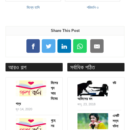
মিথ্যে হাসি
পরিবর্তন ৩
Share This Post
আরও গল্প
সর্বাধিক পঠিত
মিলের
বউ
শব্দ
আর
নিমের
অফিসের বস
গন্ধ
জানু. 23, 2018
জুন 14, 2020
একটি
গৃহে
সত্য
নয়
ঘটনা