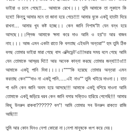
ভাইয়া ও চলে গেছে!!… আমাকে রেখে।।। তুমি আমাকে তা লুকালে কি
হবে!! কিন্তুু আমার মনে তা জানা হয়ে গেচে!!!! আমার বুকে একটু হাতটা দিয়ে
রাখনা… আমার খুব কষ্ট হচ্ছে।। কেন জানি নিশাষ”টা যেন বন্ধ হয়ে
আসছে।।।প্লিজ আমাকে ক্ষমা করে দাও আমি ও হয়”ত আর বাজব
নাহ।।। আজ এমন একটা রাতে কি বলতাছ এইগুলি অন্তরা”” হুম তুমি ঠিক
বলছ তোমার ভাইয়া মারা গেছে বাস এক্সিডেন্ট’এ!!!মরার সময় বলে গেছে আমি
যেন তোমাকে আস্রয় দি!!! আর অনেক কান্না করছে তোমার জন্য!!!!ও!!!
আমাকে একটু পানি দিবা।।।।।””””কি হয়েছে তোমার অন্তরা এমন
করতাছ কেন”””দাও না একটু পানি…..এই নাও”” তুমি খাইয়ে দাওনা।। হাত
পা গুলি কেন জানি অবস হয়ে আসছে!!! আমাকে একটু বশিয়ে দাওনা আমি
তোমাকে একটু জড়িয়ে ধরব কেন জানি বসার সক্তিও হারিয়ে পেলেছি!!! আমার
কিছু উনরুদ রাকবা?????? বল”! আমি তোমার সব উনরুদ রাকতে রাজি
আছি!!!
তুমি আর কোন দিনও নেশা কোরো না।নেশা মানুষকে ধংশ করে দেয়।