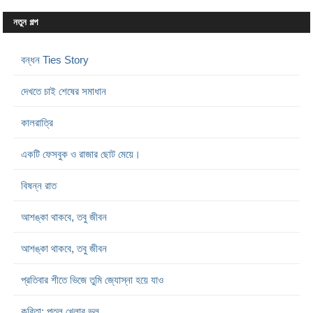
নতুন গল্প
বন্ধন Ties Story
দেখতে চাই শেষের সমাধান
কালরাত্রি
একটি ফেসবুক ও রাজার ছোট মেয়ে।
বিষন্ন রাত
আশঙ্কা থাকবে, তবু জীবন
আশঙ্কা থাকবে, তবু জীবন
প্রতিবার শীতে ভিজে তুমি জ্যোস্না হয়ে যাও
কবিতা: পুতুল খেলার ভুল