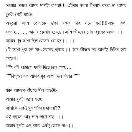
তোমার কোলে আমার মাথাটা রাখনা!!!! এইবার বলনা বিশ্বাস করবা না আমার
বুকটা পেটে যাচ্ছে
অন্তরা আমি তোমাকে ছাঁড়া বাজব নাহ মনে হয়!!!!!অমন কথা
বলনাহ……..আমার কেন্সার হয়েছে।আমি জীবনের শেষ প্রন্তে এখন ।।
আমার খুব আশা ছিল তোমার বৌ হব।।।।
১টি আশা পুরা হল তাও মরনের দুয়ারে।। জান জীবনে সব আশাই বিলিন হয়ে
গেছে!!!
“””সবাই আমাকে ফাকি দিয়ে চলে গেছে…
“””বিশ্বাস কর আমার খুব আশা ছিল বাঁছার “”””
মরন আমাকে বাঁছতে দিল নাহ
😭
আমার বুকটা জলে যাচ্ছে
আমাকে একটু ঘুম পাড়িয়ে দাওনা??
এই যন্ত্রনা আর ভাল লাগে নাহ।।।
আমার বুকটা এই ভাবে একটু ডোলে দাও।।।