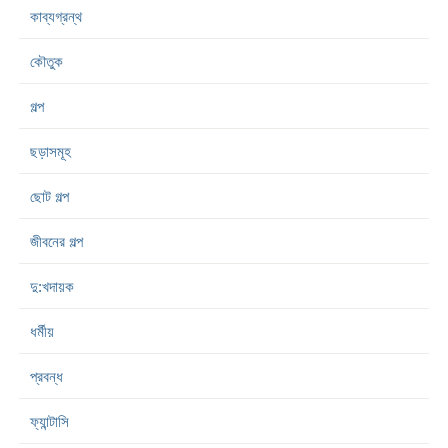
কাব্যগ্রন্থ
কৌতুক
গল্প
ছড়াসমূহ
ছোট গল্প
জীবনের গল্প
দু:খদায়ক
ধর্মীয়
প্রবন্ধ
ফ্যান্টাসি