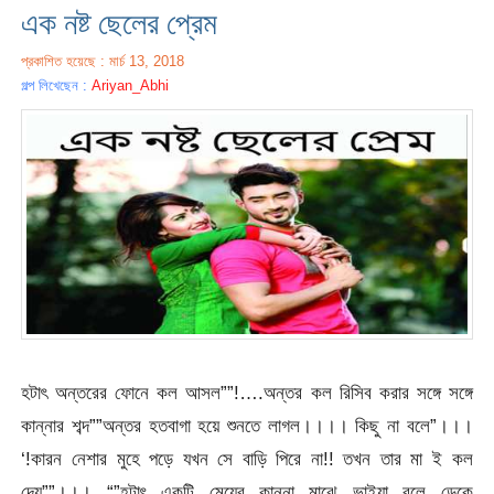
এক নষ্ট ছেলের প্রেম
প্রকাশিত হয়েছে : মার্চ 13, 2018
গল্প লিখেছেন :
Ariyan_Abhi
হটাৎ অন্তরের ফোনে কল আসল””!….অন্তর কল রিসিব করার সঙ্গে সঙ্গে
কান্নার শব্দ””অন্তর হতবাগা হয়ে শুনতে লাগল।।।। কিছু না বলে”।।।
‘!কারন নেশার মুহে পড়ে যখন সে বাড়ি পিরে না!! তখন তার মা ই কল
দেয়””।।। “”হটাৎ একটি মেয়ের কান্না মাঝে ভাইয়া বলে ডেকে