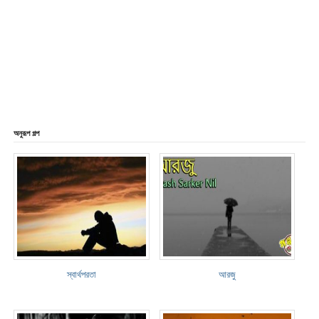
অনুরূপ গল্প
স্বার্থপরতা
আরজু