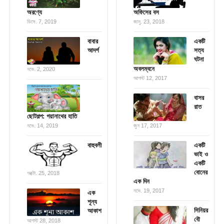
অরণ্যে
অফিসের বস
ডিসে. 7, 2019
জানু. 23, 2018
বাবার
একটি
আদর্শ
সত্য
ঘটনা
অবলম্বনে
নভে. 2, 2020
আগস্ট 12, 2017
বাসর
রাত
ছোটগল্প: গয়ানাথের হাতি
নভে. 14, 2019
জুন 17, 2017
বাহুবলী
একটি
ভাই ও
একটি
বোনের
অক্টো. 25, 2018
এক দিন
নভে. 19, 2017
এক
শূন্য
সিনিয়র
আকাশ
বৌ
আগস্ট 28, 2018