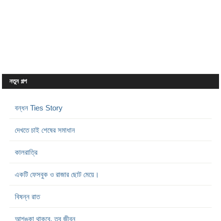
নতুন গল্প
বন্ধন Ties Story
দেখতে চাই শেষের সমাধান
কালরাত্রি
একটি ফেসবুক ও রাজার ছোট মেয়ে।
বিষন্ন রাত
আশঙ্কা থাকবে, তবু জীবন