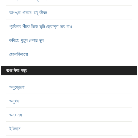
আশঙ্কা থাকবে, তবু জীবন
প্রতিবার শীতে ভিজে তুমি জ্যোস্না হয়ে যাও
কবিতা: পুতুল খেলার ভুল
জোনাকিগুলো
গল্পের বিষয় সমূহ
অনুপ্রেরণা
অনুবাদ
অন্যান্য
ইতিহাস