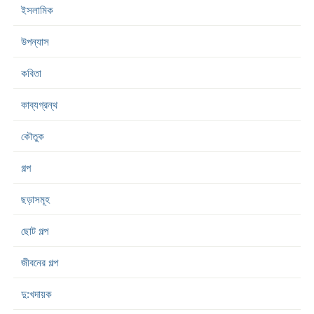
ইসলামিক
উপন্যাস
কবিতা
কাব্যগ্রন্থ
কৌতুক
গল্প
ছড়াসমূহ
ছোট গল্প
জীবনের গল্প
দু:খদায়ক