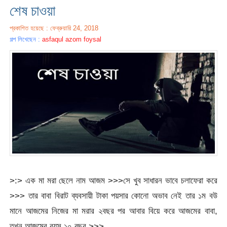
শেষ চাওয়া
প্রকাশিত হয়েছে : ফেব্রুয়ারি 24, 2018
গল্প লিখেছেন :
asfaqul azom foysal
>:> এক মা মরা ছেলে নাম আজম >>>সে খুব সাধারন ভাবে চলাফেরা করে
>>> তার বাবা বিরাট ব্যবসায়ী টাকা পয়সার কোনো অভাব নেই তার ১ম বউ
মানে আজমের নিজের মা মরার ২বছর পর আবার বিয়ে করে আজমের বাবা,
তখন আজমের বয়স ১০ বছর >>>