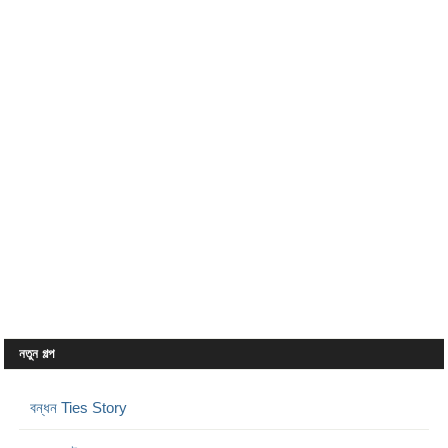
নতুন গল্প
বন্ধন Ties Story