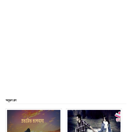
অনুরূপ গল্প