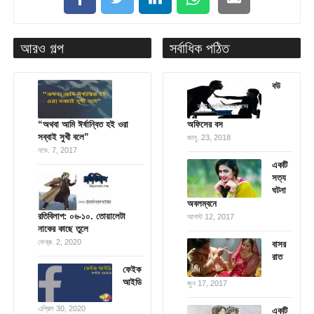
আরও গল্প
সর্বাধিক পঠিত
বউ
“অথবা আমি ঈর্ষান্বিত হই ওরা
অফিসের বস
সব্বাই সুখী বলে”
জানু. 23, 2018
নভে. 7, 2017
একটি
সত্য
ঘটনা
অবলম্বনে
রতিবিলাপ: ০৬-১০. তোয়ালেটা
আগস্ট 12, 2017
নাকের কাছে তুলে
ফেব্রু. 2, 2020
বাসর
রাত
ফেইক
আইডি
জুন 17, 2017
এপ্রিল 30, 2020
একটি