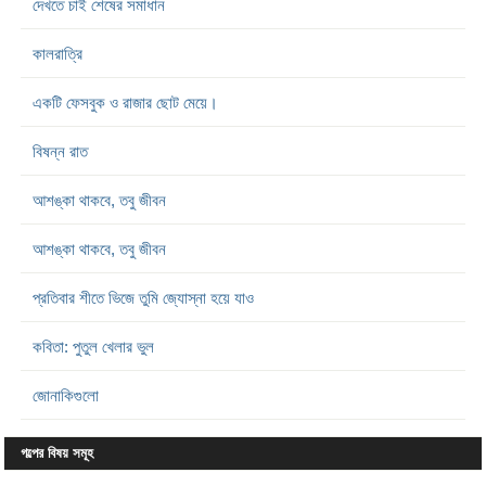
দেখতে চাই শেষের সমাধান
কালরাত্রি
একটি ফেসবুক ও রাজার ছোট মেয়ে।
বিষন্ন রাত
আশঙ্কা থাকবে, তবু জীবন
আশঙ্কা থাকবে, তবু জীবন
প্রতিবার শীতে ভিজে তুমি জ্যোস্না হয়ে যাও
কবিতা: পুতুল খেলার ভুল
জোনাকিগুলো
গল্পের বিষয় সমূহ