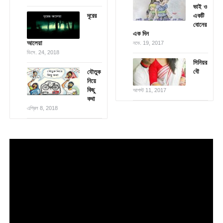
ভাই ও
দূরের
একটি
বোনের
এক দিন
আলেয়া
নভে. 19, 2017
ডিসে. 24, 2018
সিনিয়র
বৌ
যৌতুক
নিয়ে
কিছু
আগস্ট 11, 2017
কথা
এপ্রিল 8, 2018