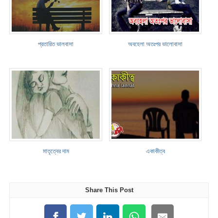
প্রতারিত ভালবাসা
অবহেলা অতঃপর ভালোবাসা
মাতৃত্বের দাম
একাকীত্ব
Share This Post