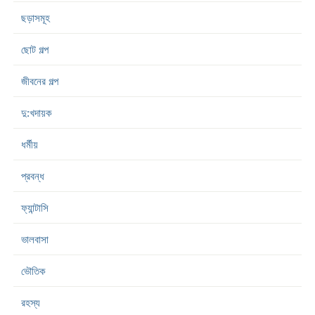
ছড়াসমূহ
ছোট গল্প
জীবনের গল্প
দু:খদায়ক
ধর্মীয়
প্রবন্ধ
ফ্যান্টাসি
ভালবাসা
ভৌতিক
রহস্য