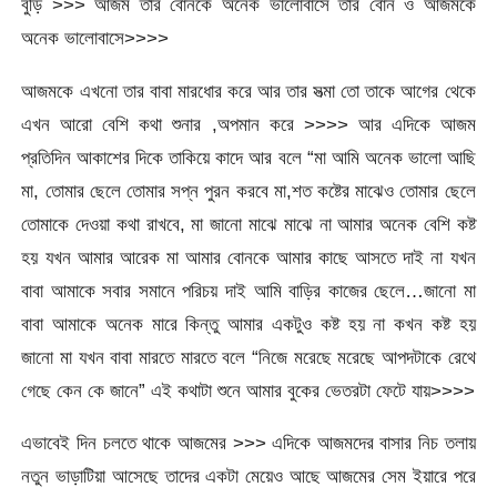
বুড়ি >>> আজম তার বোনকে অনেক ভালোবাসে তার বোন ও আজমকে
অনেক ভালোবাসে>>>>
আজমকে এখনো তার বাবা মারধোর করে আর তার সত্‍মা তো তাকে আগের থেকে
এখন আরো বেশি কথা শুনার ,অপমান করে >>>> আর এদিকে আজম
প্রতিদিন আকাশের দিকে তাকিয়ে কাদে আর বলে “মা আমি অনেক ভালো আছি
মা, তোমার ছেলে তোমার সপ্ন পুরন করবে মা,শত কষ্টের মাঝেও তোমার ছেলে
তোমাকে দেওয়া কথা রাখবে, মা জানো মাঝে মাঝে না আমার অনেক বেশি কষ্ট
হয় যখন আমার আরেক মা আমার বোনকে আমার কাছে আসতে দাই না যখন
বাবা আমাকে সবার সমানে পরিচয় দাই আমি বাড়ির কাজের ছেলে…জানো মা
বাবা আমাকে অনেক মারে কিন্তু আমার একটুও কষ্ট হয় না কখন কষ্ট হয়
জানো মা যখন বাবা মারতে মারতে বলে “নিজে মরেছে মরেছে আপদটাকে রেথে
গেছে কেন কে জানে” এই কথাটা শুনে আমার বুকের ভেতরটা ফেটে যায়>>>>
এভাবেই দিন চলতে থাকে আজমের >>> এদিকে আজমদের বাসার নিচ তলায়
নতুন ভাড়াটিয়া আসেছে তাদের একটা মেয়েও আছে আজমের সেম ইয়ারে পরে