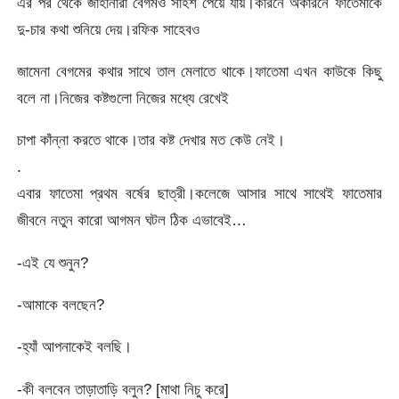
এর পর থেকে জাহানারা বেগমও সাহশ পেয়ে যায়।কারনে অকারনে ফাতেমাকে
দু-চার কথা শুনিয়ে দেয়।রফিক সাহেবও
জামেনা বেগমের কথার সাথে তাল মেলাতে থাকে।ফাতেমা এখন কাউকে কিছু
বলে না।নিজের কষ্টগুলো নিজের মধ্যে রেখেই
চাপা কাঁন্না করতে থাকে।তার কষ্ট দেখার মত কেউ নেই।
.
এবার ফাতেমা প্রথম বর্ষের ছাত্রী।কলেজে আসার সাথে সাথেই ফাতেমার
জীবনে নতুন কারো আগমন ঘটল ঠিক এভাবেই…
-এই যে শুনুন?
-আমাকে বলছেন?
-হ্যাঁ আপনাকেই বলছি।
-কী বলবেন তাড়াতাড়ি বলুন? [মাথা নিচু করে]