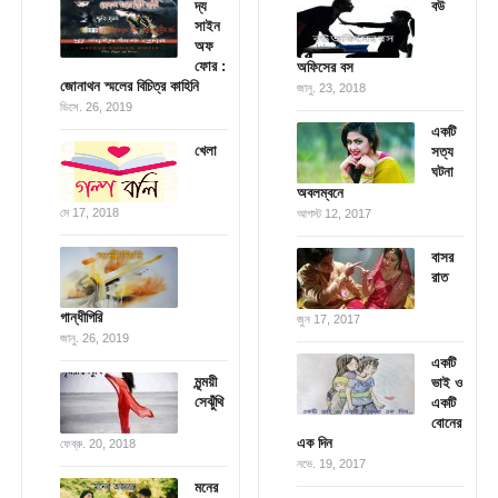
দ্য
বউ
সাইন
অফ
ফোর :
অফিসের বস
জোনাথন স্মলের বিচিত্র কাহিনি
জানু. 23, 2018
ডিসে. 26, 2019
একটি
খেলা
সত্য
ঘটনা
অবলম্বনে
মে 17, 2018
আগস্ট 12, 2017
বাসর
রাত
গান্ধীগিরি
জুন 17, 2017
জানু. 26, 2019
একটি
মৃন্ময়ী
ভাই ও
সেঝুঁথি
একটি
বোনের
এক দিন
ফেব্রু. 20, 2018
নভে. 19, 2017
মনের