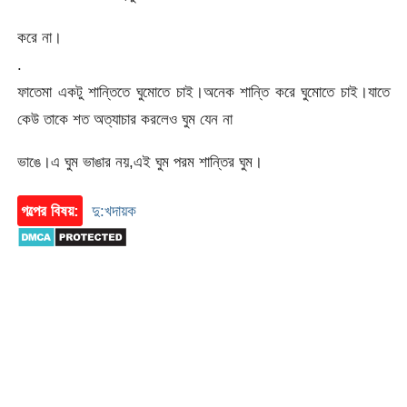
করে না।
.
ফাতেমা একটু শান্তিতে ঘুমোতে চাই।অনেক শান্তি করে ঘুমোতে চাই।যাতে
কেউ তাকে শত অত্যাচার করলেও ঘুম যেন না
ভাঙে।এ ঘুম ভাঙার নয়,এই ঘুম পরম শান্তির ঘুম।
গল্পের বিষয়:
দু:খদায়ক