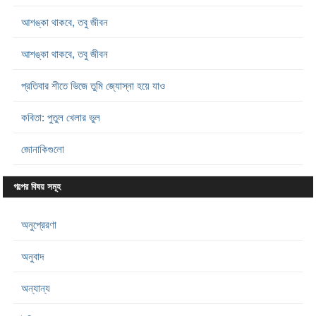
আশঙ্কা থাকবে, তবু জীবন
আশঙ্কা থাকবে, তবু জীবন
প্রতিবার শীতে ভিজে তুমি জ্যোস্না হয়ে যাও
কবিতা: পুতুল খেলার ভুল
জোনাকিগুলো
গল্পের বিষয় সমূহ
অনুপ্রেরণা
অনুবাদ
অন্যান্য