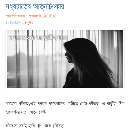
মধ্যরাতের আত্নচিৎকার
প্রকাশিত হয়েছে : ফেব্রুয়ারি 19, 2018
গল্প লিখেছেন :
সংগৃহীত
ফাতেমা কাঁদছে,এই প্রথম ফাতেমাদের বাড়ীতে কেউ কাঁদছে।এ বাড়ীটা ঠিক
হাসবাড়ীর মত এখানে কেউ
কাঁদে না,সবাই হাসি খুশি থাকে।কিন্তু