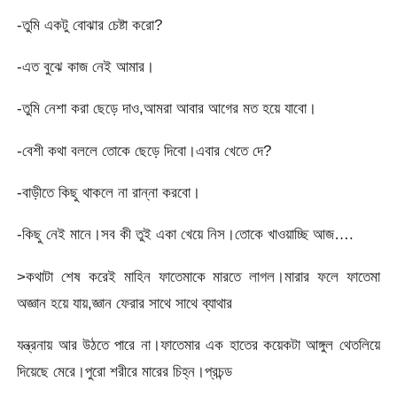
-তুমি একটু বোঝার চেষ্টা করো?
-এত বুঝে কাজ নেই আমার।
-তুমি নেশা করা ছেড়ে দাও,আমরা আবার আগের মত হয়ে যাবো।
-বেশী কথা বললে তোকে ছেড়ে দিবো।এবার খেতে দে?
-বাড়ীতে কিছু থাকলে না রান্না করবো।
-কিছু নেই মানে।সব কী তুই একা খেয়ে নিস।তোকে খাওয়াচ্ছি আজ….
>কথাটা শেষ করেই মাহিন ফাতেমাকে মারতে লাগল।মারার ফলে ফাতেমা
অজ্ঞান হয়ে যায়,জ্ঞান ফেরার সাথে সাথে ব্যাথার
যন্ত্রনায় আর উঠতে পারে না।ফাতেমার এক হাতের কয়েকটা আঙ্গুল থেতলিয়ে
দিয়েছে মেরে।পুরো শরীরে মারের চিহ্ন।প্রচন্ড