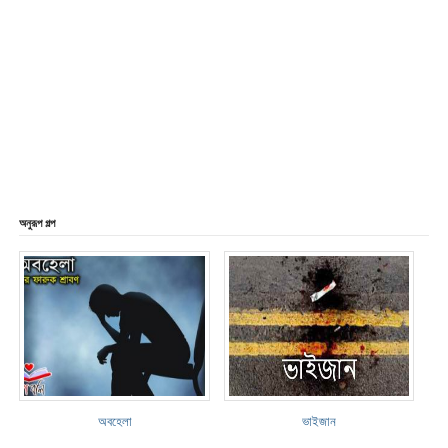
অনুরূপ গল্প
অবহেলা
ভাইজান