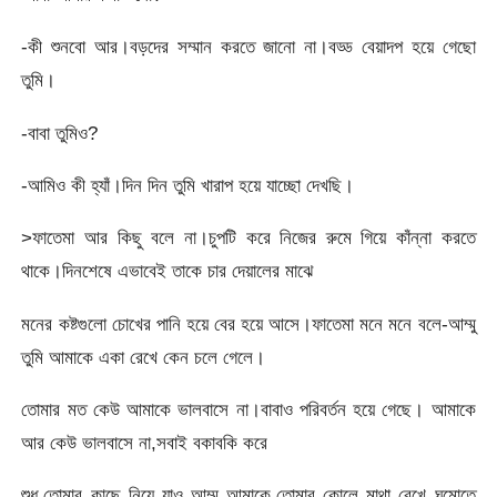
-কী শুনবো আর।বড়দের সম্মান করতে জানো না।বড্ড বেয়াদপ হয়ে গেছো
তুমি।
-বাবা তুমিও?
-আমিও কী হ্যাঁ।দিন দিন তুমি খারাপ হয়ে যাচ্ছো দেখছি।
>ফাতেমা আর কিছু বলে না।চুপটি করে নিজের রুমে গিয়ে কাঁন্না করতে
থাকে।দিনশেষে এভাবেই তাকে চার দেয়ালের মাঝে
মনের কষ্টগুলো চোখের পানি হয়ে বের হয়ে আসে।ফাতেমা মনে মনে বলে-আম্মু
তুমি আমাকে একা রেখে কেন চলে গেলে।
তোমার মত কেউ আমাকে ভালবাসে না।বাবাও পরিবর্তন হয়ে গেছে। আমাকে
আর কেউ ভালবাসে না,সবাই বকাবকি করে
শুধু,তোমার কাছে নিয়ে যাও আম্মু আমাকে,তোমার কোলে মাথা রেখে ঘুমোতে