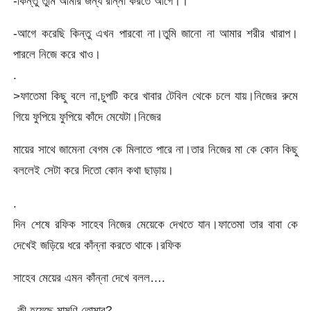
-কিন্তু তুমি আমার জন্য রান্না করতে আগে।।
-আগে করেছি কিন্তু এখন পারবো না।তুমি জানো না আমার শরীর খারাপ।
পারলে নিজে করে খাও।
.
>ফাতেমা কিছু বলে না,চুপটি করে খাবার টেবিল থেকে চলে যায়।নিজের রুমে
গিয়ে ফুপিয়ে ফুপিয়ে কাঁদে মেযেটা।নিজের
মায়ের সাথে জামেনা বেগম কে মিলাতে পারে না।তার নিজের মা কে কোন কিছু
বললেই সেটা করে দিতো কোন কথা ছাড়ায়।
.
দিন শেষে রফিক সাহেব নিজের মেয়েকে দেখতে যান।ফাতেমা তার বাবা কে
দেখেই জড়িয়ে ধরে কাঁন্না করতে থাকে।রফিক
সাহেব মেয়ের এমন কাঁন্না দেখে বলল….
-কী হয়েছে মামণি তোমার?