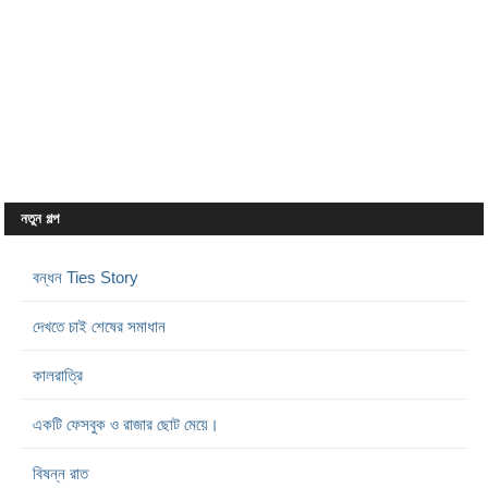
নতুন গল্প
বন্ধন Ties Story
দেখতে চাই শেষের সমাধান
কালরাত্রি
একটি ফেসবুক ও রাজার ছোট মেয়ে।
বিষন্ন রাত