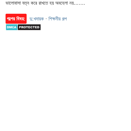
ভালোবাসা যত্ন করে রাখতে হয় অবহেলা নয়…….
গল্পের বিষয়:
দু:খদায়ক
·
শিক্ষনীয় গল্প