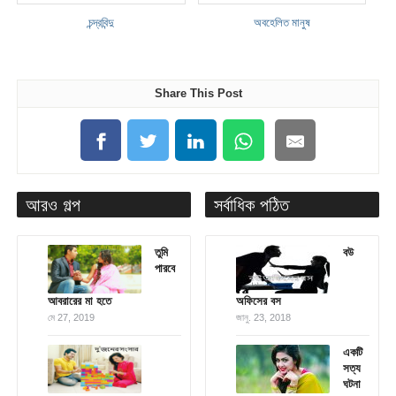
চন্দ্রবিন্দু
অবহেলিত মানুষ
Share This Post
আরও গল্প
সর্বাধিক পঠিত
তুমি
বউ
পারবে
আবরারের মা হতে
অফিসের বস
মে 27, 2019
জানু. 23, 2018
একটি
সত্য
ঘটনা