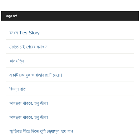
নতুন গল্প
বন্ধন Ties Story
দেখতে চাই শেষের সমাধান
কালরাত্রি
একটি ফেসবুক ও রাজার ছোট মেয়ে।
বিষন্ন রাত
আশঙ্কা থাকবে, তবু জীবন
আশঙ্কা থাকবে, তবু জীবন
প্রতিবার শীতে ভিজে তুমি জ্যোস্না হয়ে যাও