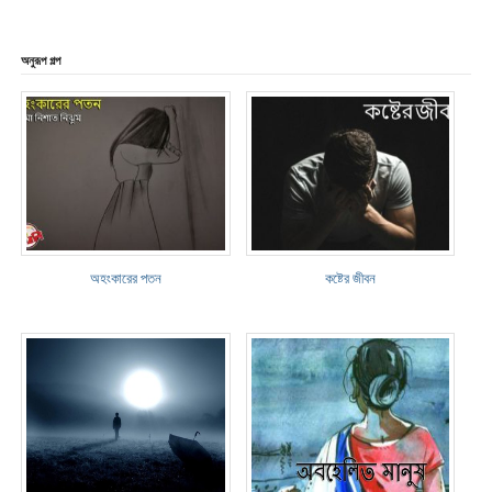
অনুরূপ গল্প
অহংকারের পতন
কষ্টের জীবন