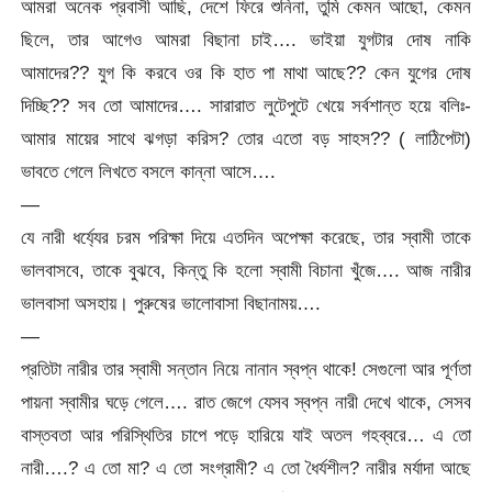
আমরা অনেক প্রবাসী আছি, দেশে ফিরে শুনিনা, তুমি কেমন আছো, কেমন
ছিলে, তার আগেও আমরা বিছানা চাই…. ভাইয়া যুগটার দোষ নাকি
আমাদের?? যুগ কি করবে ওর কি হাত পা মাথা আছে?? কেন যুগের দোষ
দিচ্ছি?? সব তো আমাদের…. সারারাত লুটেপুটে খেয়ে সর্বশান্ত হয়ে বলিঃ-
আমার মায়ের সাথে ঝগড়া করিস? তোর এতো বড় সাহস?? ( লাঠিপেটা)
ভাবতে গেলে লিখতে বসলে কান্না আসে….
—
যে নারী ধর্য্যের চরম পরিক্ষা দিয়ে এতদিন অপেক্ষা করেছে, তার স্বামী তাকে
ভালবাসবে, তাকে বুঝবে, কিন্তু কি হলো স্বামী বিচানা খুঁজে…. আজ নারীর
ভালবাসা অসহায়। পুরুষের ভালোবাসা বিছানাময়….
—
প্রতিটা নারীর তার স্বামী সন্তান নিয়ে নানান স্বপ্ন থাকে! সেগুলো আর পূর্ণতা
পায়না স্বামীর ঘড়ে গেলে…. রাত জেগে যেসব স্বপ্ন নারী দেখে থাকে, সেসব
বাস্তবতা আর পরিস্থিতির চাপে পড়ে হারিয়ে যাই অতল গহব্বরে… এ তো
নারী….? এ তো মা? এ তো সংগ্রামী? এ তো ধৈর্যশীল? নারীর মর্যাদা আছে