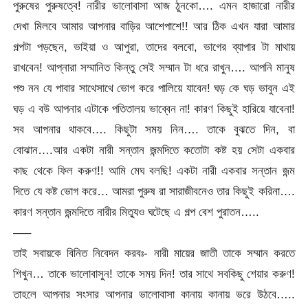
পুরুষের পুরুষত্বে! নারীর ভালোবাসা আজ ঠুনকো…. এমন হাজারো নারীর
দেখা মিলবে আমার আপনার বাড়ির আশেপাশে!! আর ঠিক এখন যারা আমার
গল্পটা পড়ছেন, ভাইয়া ও আপুরা, তাদের বলবো, ভাগের ব্যাপার টা মাথায়
রাখবেন! আপ্নারা সম্মানিত কিন্তু সেই সম্মান টা ধরে রাখুন…. আপনি মানুষ
পশু নন যে পাবার সাথেসাথে ভোগ করে পালিয়ে যাবেন! ঘড় কে ঘড় ভাবুন এই
ঘড় এ বউ আপনার এটাকে পতিতালয় ভাব্বেন না! কারণ কিছুই হারিয়ে যাবেনা!
সব আপনার থাকবে…. কিছুটা সময় নিন…. তাকে বুঝতে দিন, বা
বোঝান….আর একটা নারী সন্তান জন্মদিতে কতোটা কষ্ট হয় সেটা একবার
কাছ থেকে ফিল করুণ!! আমি মেঘ বলছি! একটা নারী একবার সন্তান জন্ম
দিতে যে কষ্ট ভোগ করে… আমরা পুরুষ রা সারাজীবনেও তার কিছুই করিনা….
কারণ সন্তান জন্মদিতে নারীর মিত্যুও ঘটেছে এ গল্প বেশ পুরাতন…..
—–
তাই সবায়কে বিনিত নিবেদন করবঃ- নারী মায়ের জাতী তাকে সম্মান করতে
শিখুন… তাকে ভালোবাসুন! তাকে সময় দিন! তার সাথে সবকিছু শেয়ার করুণ!
তাহলে আপনার সংসার আপনার ভালোবাসা কানায় কানায় ভরে উঠবে…..