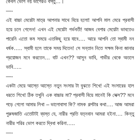
কেবল ভোগ নয় ভাগেরও বস্তু…।
—-
এই বাচ্চা মেয়েটা মাত্র আপনার সাথে বিয়ে হলো! আপনি মাল মেরে প্রবাসী
হয়ে চলে গেলেন! এখন এই মেয়েটা গর্ভবতী! আজব বেপার মেয়েটা ভাবতেও
পারেনি এতো কম সময়ে এতকিছু হয়ে যাবে…. আরে আপনি তো স্বামী নন
ধর্ষক….. স্বামী হলে তাকে সময় দিতেন! সে সন্তান নিতে সক্ষম কিনা জানার
প্রয়োজন মনে করতেন… বাট এখন?? আসুন ভাবি, গাভীর থেকে অতলে
ভাবি…..
—-
একটা মেয়ে আস্তে আস্তে নতুন সংসার টা বুঝতে শিখে! এই সংসারের হাল
ধরতে শিখে! ঠিক তখুনি এক বাচ্চার মা? প্রবাসী বিয়ে মানেই কি সেক্স?? মনে
পড়ে গেলো আমার লিখা – ভালোবাসা কি? নামক গল্পটার কথা…. আজ আমরা
পুরুষজাতি এতোটাই ব্যস্ত যে, নারীর প্রতি যত্নবান আমরা হইনা…. কিন্তু
নারীর শরির ভোগ করতে দ্বিধা করিনা…..
—-