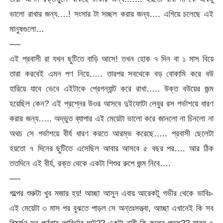
ভালো রাখার জন্য….! সংসার টা সচ্ছল করার জন্য…. এগিয়ে চলেছে এই
মানুষগুলো…
—-
এই প্রবাসী রা যখন ছুটিতে বাড়ি আসে! তখন হোক ৭ দিন বা ১ মাস বিয়ে
তারা করবেই এমন পণ নিয়ে….. তারপর সবথেকে বড় বোকামি করে বউ
হারিয়ে যাবে ভেবে এইটাকে প্রেগন্যান্ট করে রাখা….. উক্ত বউয়ের জন্ম
হয়েছিল কেন? এই প্রশ্নের উওর আসবে দুইফোটা লেবুর রস গর্ভাশয়ে ধারণ
করার জন্য….. অদ্ভুত ব্যাপার এই মেয়েটা ভালো করে জানলো না চিনলো না
অথচ সে গর্ভাশয়ে বীর্য ধারণ করতে আরম্ভ করেছে….. প্রবাসী ছেলেটা
হয়তো ৭ দিনের ছুটিতে এসেছিল আবার আসবে ৫ বছর পর…. আর ঠিক
ততদিনে এই বীর্য, রক্ত থেকে একটা শিশুর রুপে জন্ম নিবে….
—-
গল্পের শুরুটা খুব মজার হয়! আচ্ছা আসুন এবার আরেকটু গভীর থেকে ভাবিঃ-
এই মেয়েটা ৩ মাস পর বুঝতে পাড়ল সে অন্তঃসত্ত্বা, আচ্ছা এখানেই কি সব
বিষর্জণ সব পূর্ণতার আবির্ভাব ঘটে?? একটা নারী কি কলের পুতুল?? মাত্র ৭