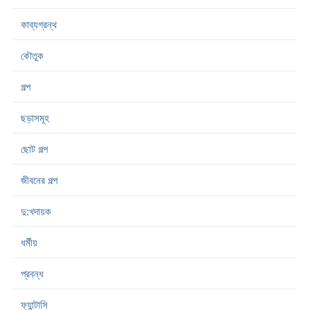
কাব্যগ্রন্থ
কৌতুক
গল্প
ছড়াসমূহ
ছোট গল্প
জীবনের গল্প
দু:খদায়ক
ধর্মীয়
প্রবন্ধ
ফ্যান্টাসি