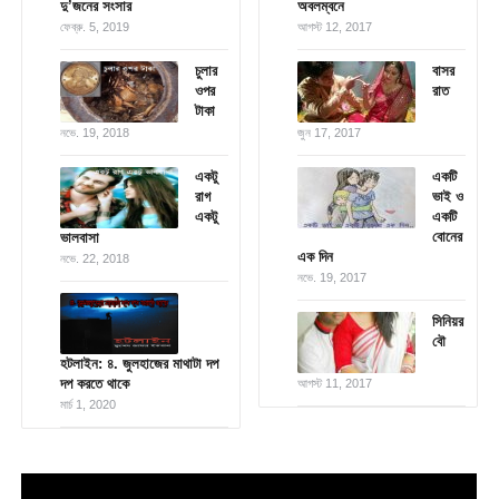
দু’জনের সংসার
অবলম্বনে
ফেব্রু. 5, 2019
আগস্ট 12, 2017
চুলার
বাসর
ওপর
রাত
টাকা
নভে. 19, 2018
জুন 17, 2017
একটু
একটি
রাগ
ভাই ও
একটু
একটি
বোনের
ভালবাসা
এক দিন
নভে. 22, 2018
নভে. 19, 2017
সিনিয়র
বৌ
হটলাইন: ৪. জুলহাজের মাথাটা দপ
দপ করতে থাকে
আগস্ট 11, 2017
মার্চ 1, 2020