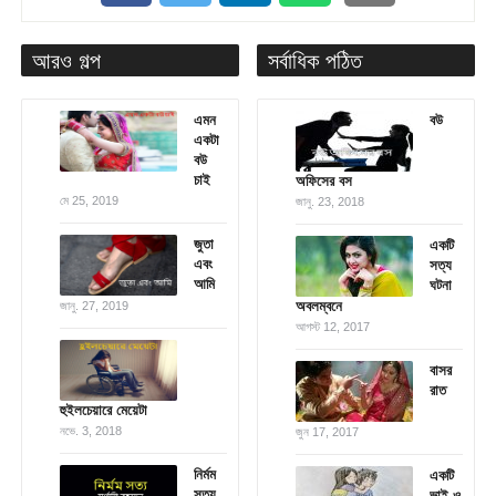
আরও গল্প
সর্বাধিক পঠিত
এমন
বউ
একটা
বউ
চাই
অফিসের বস
মে 25, 2019
জানু. 23, 2018
জুতা
একটি
এবং
সত্য
আমি
ঘটনা
অবলম্বনে
জানু. 27, 2019
আগস্ট 12, 2017
বাসর
রাত
হুইলচেয়ারে মেয়েটা
নভে. 3, 2018
জুন 17, 2017
নির্মম
একটি
সত্য
ভাই ও