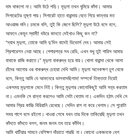
দাম থাকলো না। আমি উঠে পড়ি। মৃদুলা তখন ঘুমিয়ে কাঁদা। আমার
সিগারেটের তৃষ্ণা পায়। সিগারেট হাতে বারান্দায় যেতে গিয়ে কান্নার মত
আওয়াজ শুনি। চমকে বলি, তুই কি জেগে ছিলি? মৃদুলা উঠে বসে বলে,
আফনে কেমুন স্বামী! বউরে কানতে দেইখাও কিছু কন না?
“দ্যাখ মৃদুলা, তোকে আমি দু’দিন বাদেই ডিভোর্স দেব। আমার সেই
প্রিপারেশন নেয়া আছে। পেপারপত্র সব রেডি, এখন শুধু তুই পারিস আমার
বাবাকে রাজি করাতে।” মৃদুলা বাকরুদ্ধ হয়ে যায়। খোলা বারান্দা থেকে আসা
চাঁদের আলোয় ওর বাকরুদ্ধ চেহারা দেখি আমি। মৃদুলা অনেকক্ষণ চুপ থেকে
বলে, কিন্তু আমি যে আফনেরে ভালবাসছিলাম! সম্পর্কে তিক্ততা নিয়েই
একসময় মৃদুলাকে মেনে নিই। কিন্তু মৃদুলার কোনোকিছুই আমি সহ্য করতাম
না। এমনকি সে রান্না করলেও আমি সেটা খেতাম না। একদিন হঠাৎ দেখি সে
আমার প্রিয় কাচ্চি বিরিয়ানি রেধেছে। সেদিন রাগ না করে খেলাম। সে পুরোটা
সময় পাশে বসে রইলো। খাওয়া শেষে যখন তার দিকে তাকিয়েছি মৃদুলা তখন
কাঁদতে কাঁদতে বলল, জনম জনম তব তরে কাঁদিব।
আমি খাটিয়ার সামনে বেশিক্ষণ দাঁড়াতে পারছি না। কোনো একজনকে বেশ