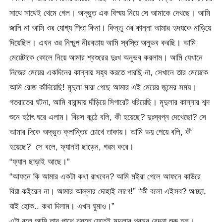
সাথে সাথেই থেমে গেল। অদ্ভুত এক বিস্ময় নিয়ে সে আমাকে দেখছে। আমি
জানি না আমি ওর যোগ্য পিতা কিনা। কিন্তু ওর কান্না আমার হৃদয়কে নাড়িয়ে
দিয়েছিল। এখন ওর নিশ্চুপ নীরবতায় আমি স্বস্তি অনুভব করছি। আমি
মেয়েটাকে কোলে নিয়ে আমার শ্বশুরের দুঃখ অনুভব করলাম। আমি যেখানে
নিজের মেয়ের একদিনের কান্নায় সহ্য করতে পারছি না, সেখানে তার মেয়েকে
আমি রোজ কাঁদিয়েছি! মৃদুলা মারা গেছে আমার এই মেয়ের জন্মের সময়।
গতরাতের ঘটনা, আমি বারান্দায় দাঁড়িয়ে সিগারেট ধরিয়েছি। মৃদুলার কান্নার শব্দ
শুনে হঠাৎ ঘরে এলাম। বিরস কন্ঠে বলি, কী হয়েছে? দুঃস্বপ্ন দেখেছো? সে
আমার দিকে অদ্ভুত ক্লান্তির চোখে তাকায়। আমি ভয় পেয়ে বলি, কী
হয়েছে? সে বলে, ফ্যানটা ছাড়েন, গরম করে।
“ফ্যান ছাড়াই আছে।”
“আফনে কি আমার একটা কথা রাখবেন? আমি মইরা গেলে আফনে কাউরে
বিয়া কইরেন না। আমার আল্লার দোহাই লাগে!” “কী বলো এইসব? আচ্ছা,
যাই হোক.. কথা দিলাম। এখন ঘুমাও।”
এটা বলে আমি তার পাশে বসতে যেতেই মৃদুলার প্রসব বেদনা শুরু হল।