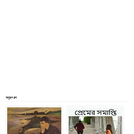
অনুরূপ গল্প