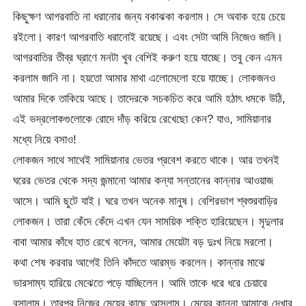
কিছুক্ষণ আগরবাতি না ধরানোর জন্য বকাঝকা করলাম। সে অবাক হয়ে চেয়ে
রইলো। কারণ আগরবাতি ধরানোই রয়েছে। এবং সেটা আমি নিজেও জানি।
আগরবাতির তীব্র ঘ্রাণে মনটা খুব বেশিই করুণ হয়ে যাচ্ছে। তবু কেন এমন
করলাম জানি না। হয়তো আমার মাথা এলোমেলো হয়ে যাচ্ছে। লোকজনও
আমার দিকে তাকিয়ে আছে। তাদেরকে সচকচিত করে আমি হঠাৎ ধমকে উঠি,
এই ভদ্রলোকগুলোকে রোদে দাঁড় করিয়ে রেখেছো কেন? যাও, সামিয়ানার
মধ্যে নিয়ে বসাও!
লোকজন সাথে সাথেই সামিয়ানার ভেতর প্রবেশ করতে থাকে। আর তখনই
ঘরের ভেতর থেকে সদ্য জন্মানো আমার কন্যা সন্তানের কান্নার আওয়াজ
আসে। আমি ছুটে যাই। ঘরে তখন অনেক মানুষ। বেশিরভাগ শ্বশুরবাড়ির
লোকজন। তারা কেঁদে কেঁদে এখন যেন সাময়িক শক্তি হারিয়েছেন। মৃদুলার
বাবা আমার কাঁধে হাত রেখে বলেন, আমার মেয়েটা বড় দুঃখ নিয়ে মরলো।
কথা শেষ করবার আগেই তিনি কাঁদতে আরম্ভ করলেন। কান্নার মাঝে
ভারসাম্য হারিয়ে মেঝেতে পড়ে যাচ্ছিলেন। আমি তাকে ধরে ধরে চেয়ারে
বসালাম। তারপর নিজের মেয়ের কাছে আসলাম। মেয়ের কান্না আমাকে দেখার