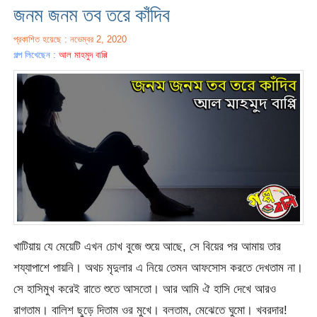
জনম জনম তব তরে কাঁদিব
প্রকাশিত হয়েছে : নভেম্বর 2, 2020
গল্প লিখেছেন :
আল মাহমুদ বাপ্পি
খাটিয়ায় যে মেয়েটি এখন চোখ বুজে শুয়ে আছে, সে বিয়ের পর আমায় তার
শয্যাপাশে পায়নি। অথচ মৃদুলার এ নিয়ে তেমন আফসোস করতে দেখতাম না।
সে হাসিমুখ করেই রাতে শুতে আসতো। আর আমি ঐ হাসি দেখে আরও
রাগতাম। বালিশ ছুড়ে দিতাম ওর মুখে। বলতাম, মেঝেতে ঘুমো। খবরদার!