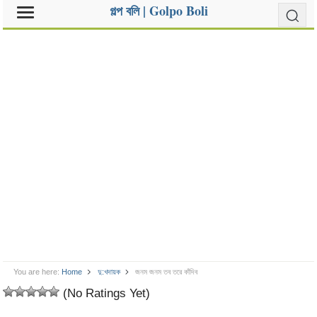
গল্প বলি | Golpo Boli
You are here:
Home
দু:খদায়ক
জনম জনম তব তরে কাঁদিব
(No Ratings Yet)