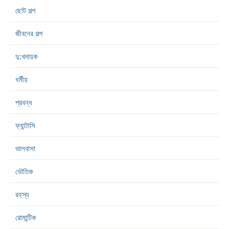
ছোট গল্প
জীবনের গল্প
দু:খদায়ক
ধর্মীয়
প্রবন্ধ
ফ্যান্টাসি
ভালবাসা
ভৌতিক
রহস্য
রোমান্টিক