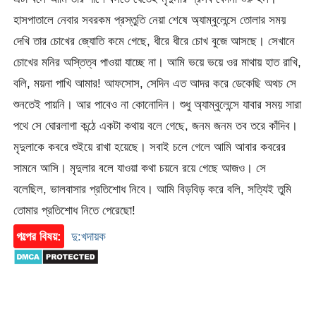
হাসপাতালে নেবার সবরকম প্রস্তুতি নেয়া শেষে অ্যাম্বুলেন্সে তোলার সময়
দেখি তার চোখের জ্যোতি কমে গেছে, ধীরে ধীরে চোখ বুজে আসছে। সেখানে
চোখের মনির অস্তিত্ব পাওয়া যাচ্ছে না। আমি ভয়ে ভয়ে ওর মাথায় হাত রাখি,
বলি, ময়না পাখি আমার! আফসোস, সেদিন এত আদর করে ডেকেছি অথচ সে
শুনতেই পায়নি। আর পাবেও না কোনোদিন। শুধু অ্যাম্বুলেন্সে যাবার সময় সারা
পথে সে ঘোরলাগা কন্ঠে একটা কথায় বলে গেছে, জনম জনম তব তরে কাঁদিব।
মৃদুলাকে কবরে শুইয়ে রাখা হয়েছে। সবাই চলে গেলে আমি আবার কবরের
সামনে আসি। মৃদুলার বলে যাওয়া কথা চয়নে রয়ে গেছে আজও। সে
বলেছিল, ভালবাসার প্রতিশোধ নিবে। আমি বিড়বিড় করে বলি, সত্যিই তুমি
তোমার প্রতিশোধ নিতে পেরেছো!
গল্পের বিষয়:
দু:খদায়ক