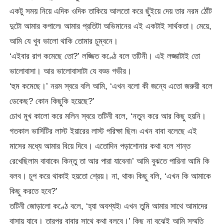
একটু সময় নিয়ে এদিক ওদিক তাকিয়ে আলতো করে ছুঁইয়ে দেয় তার নরম ঠোঁট
দুটো আমার কপালে৷ আমার প্রতিটা অভিমানের এই একটাই সার্থকতা। মেয়ে,
আমি যে খুব ভালো থাকি তোমার চুম্বনে।
‘এইবার রাগ কমেছে তো?’ লজ্জিত কণ্ঠে বলে তটিনী। এই লজ্জাটাই তো
ভালোবাসা। আর ভালোবাসাটা যে বড্ড গভীর।
‘হুম কমেছে।’ নরম স্বরে বলি আমি, ‘এখন বলো কী জন্যে এতো জরুরী বলে
ডেকেছ? কোন কিছুকি হয়েছে?’
চোখ মুখ কালো করে মলিন স্বরে তটিনী বলে, ‘নতুন করে আর কিছু হয়নি।
গতকাল ভার্সিটির লাস্ট ইয়ারের লাস্ট পরিক্ষা ছিল৷ এখন বাবা বলেছে এই
মাসের মধ্যে আমার বিয়ে দিবে। এতোদিন পড়াশোনার কথা বলে শান্ত
রেখেছিলাম বাবাকে৷ কিন্তু তা আর পারা যাবেনা৷’ আমি বুঝতে পারিনা আমি কি
বলব। চুপ করে থাকাই হয়তো শ্রেয়। না, থাক৷ কিছু বলি, ‘এখন কি আমাকে
কিছু করতে হবে?’
তটিনী জোড়ালো কণ্ঠে বলে, ‘হ্যা অবশ্যই৷ এখন তুমি আমার সাথে আমাদের
বাসায় যাবে। তারপর বাবার সাথে কথা বলবে।’ কিছু না বুঝেই আমি সম্মতি