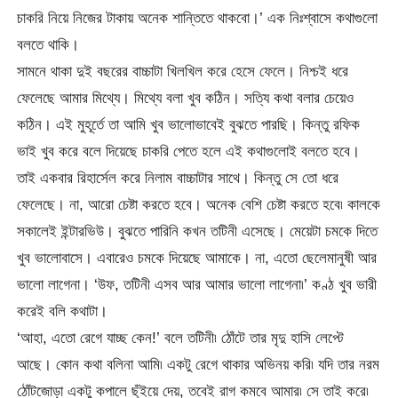
চাকরি নিয়ে নিজের টাকায় অনেক শান্তিতে থাকবো।’ এক নিঃশ্বাসে কথাগুলো
বলতে থাকি।
সামনে থাকা দুই বছরের বাচ্চাটা খিলখিল করে হেসে ফেলে। নিশ্চই ধরে
ফেলেছে আমার মিথ্যে। মিথ্যে বলা খুব কঠিন। সত্যি কথা বলার চেয়েও
কঠিন। এই মুহূর্তে তা আমি খুব ভালোভাবেই বুঝতে পারছি। কিন্তু রফিক
ভাই খুব করে বলে দিয়েছে চাকরি পেতে হলে এই কথাগুলোই বলতে হবে।
তাই একবার রিহার্সেল করে নিলাম বাচ্চাটার সাথে। কিন্তু সে তো ধরে
ফেলেছে। না, আরো চেষ্টা করতে হবে। অনেক বেশি চেষ্টা করতে হবে৷ কালকে
সকালেই ইন্টারভিউ। বুঝতে পারিনি কখন তটিনী এসেছে। মেয়েটা চমকে দিতে
খুব ভালোবাসে। এবারেও চমকে দিয়েছে আমাকে। না, এতো ছেলেমানুষী আর
ভালো লাগেনা। ‘উফ, তটিনী এসব আর আমার ভালো লাগেনা৷’ কণ্ঠ খুব ভারী
করেই বলি কথাটা।
‘আহা, এতো রেগে যাচ্ছ কেন!’ বলে তটিনী৷ ঠোঁটে তার মৃদু হাসি লেপ্টে
আছে। কোন কথা বলিনা আমি৷ একটু রেগে থাকার অভিনয় করি৷ যদি তার নরম
ঠোঁটজোড়া একটু কপালে ছুঁইয়ে দেয়, তবেই রাগ কমবে আমার৷ সে তাই করে৷