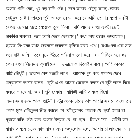
আমার গাড়ি নেই, খুব বড় বাড়ি নেই। তবে আমার যেটুকু আছে তোমার
সেটুকুও নেই। তাহলে তুমি ভাবলে কেমন করে যে আমি তোমার মতো একটা
বেকার ছেলের হাতে মেয়েকে তুলে দিবো। যদি আমার মতো একটা ছোট
চাকরিও থাকতো, তবে আমি ভেবে দেখতাম।’ কথা শেষ করেন ভদ্রলোক।
হাতের সিগারেট তখন জ্বলতে জ্বলতে ফুরিয়ে যাবার পথে। কথাগুলো এক মনে
শুনে যাই আমি। তবে বুঝে উঠতে পারিনা ভালো করে। সব মিলিয়ে মনে হয়
কোন বাংলা সিনেমার ক্লাইমেক্স। ভদ্রলোক ভিলেইন বাবা। আমি বেকার
বাপ্পি চৌধুরী। ভাবতে বেশ মজাই লাগে। আমাকে চুপ করে থাকতে দেখে
ভদ্রলোক আবার বলেন, ‘তুমি এখন আমার মেয়েকে বলবে যে তুমি তাকে বিয়ে
করতে পারবে না, কারণ তুমি বেকার। বাকিটা আমি সামলে নিবো।’
এমন সময় রুমে আসে তটিনী। ট্রে থেকে চায়ের কাপ আমার সামনে রাখে৷ তার
চোখে মুখে কৌতুহল ভীড় করছে৷ সে কৌতুহলের খোরাক যে ‘হ্যা’ শুনার তা
বুঝতে বাকি নেই৷ তবে আমার উত্তর যে ‘না’ হবে। মিথ্যে ‘না’। তটিনী তার
বাবার সামনে চায়ের কাপ রাখার সময় ভদ্রলোক বলে, ‘আমার চা লাগবেনা মা।