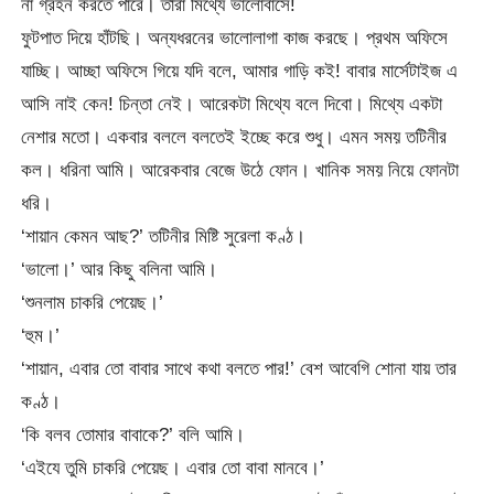
না গ্রহন করতে পারে। তারা মিথ্যে ভালোবাসে!
ফুটপাত দিয়ে হাঁটছি। অন্যধরনের ভালোলাগা কাজ করছে। প্রথম অফিসে
যাচ্ছি। আচ্ছা অফিসে গিয়ে যদি বলে, আমার গাড়ি কই! বাবার মার্সেটাইজ এ
আসি নাই কেন! চিন্তা নেই। আরেকটা মিথ্যে বলে দিবো। মিথ্যে একটা
নেশার মতো। একবার বললে বলতেই ইচ্ছে করে শুধু। এমন সময় তটিনীর
কল। ধরিনা আমি। আরেকবার বেজে উঠে ফোন। খানিক সময় নিয়ে ফোনটা
ধরি।
‘শায়ান কেমন আছ?’ তটিনীর মিষ্টি সুরেলা কণ্ঠ।
‘ভালো।’ আর কিছু বলিনা আমি।
‘শুনলাম চাকরি পেয়েছ।’
‘হুম।’
‘শায়ান, এবার তো বাবার সাথে কথা বলতে পার!’ বেশ আবেগি শোনা যায় তার
কণ্ঠ।
‘কি বলব তোমার বাবাকে?’ বলি আমি।
‘এইযে তুমি চাকরি পেয়েছ। এবার তো বাবা মানবে।’