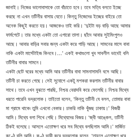
জানাই। নিজের ভালোবাসাকে তো বাঁচাতে হবে। তবে সত্যি বলতে ইচ্ছে
করছে না এখন তটিনীর বাসায় যেতে। কিন্তু নিজেদের ইচ্ছের বাইরে তো
অনেক কিছুই করতে হয়। আজকেও তাই করি। ‘দুইটা বড় বাড়ি আছে আমার
ফার্মগেটে। তার মধ্যে একটা তো এগারো তালা। ছাঁদে আবার সুইমিংপুলও
আছে। আবার বাড়ির সবার জন্য একটা করে গাড়ি আছে। সামনের মাসে বাবা
নাকি একটা মার্সেটাইজ কিনবে।…’ একই কথাগুলো খুব সাবলীল ভাবেই বলি
তটিনীর বাবার সামনে।
একটা ছোট ঘরের মধ্যে আমি আর তটিনীর বাবা সামনাসামনি বসে আছি।
তটিনী চা করতে গেছে। সেই সুযোগে একটু মশকরা করলাম তটিনীর বাবার
সাথে। তবে এখন বুঝতে পারছি, নিশ্চয় বেয়াদবি করে ফেলেছি। নিশ্চয় মিথ্যে
ধরতে পারেনি ভদ্রলোক। তাইতো বলেন, ‘কিন্তু তটিনী যে বলল, তোমার বাবা
মা গ্রামে থাকে৷ তুমি এখনো বেকার। চাকরি নাকি খুঁজছ ঢাকায়।’ বিজয়ী
আমি। মিথ্যে বলা শিখে গেছি। মিথ্যেদের বিজয়। ‘জ্বী আঙ্কেল, তটিনী
ঠিকই বলেছে। আসলে এতোক্ষণ ধরে সব মিথ্যে বলছিলাম আমি।’ মার্জিত
কণ্ঠে বলি আমি। কণ্ঠ ভারী করে ভদ্রলোক বলেন, ‘তাহলে এতোক্ষণ ধরে