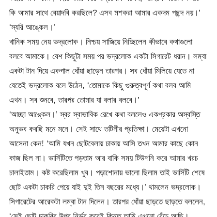
কি আমার সাথে বেয়াদবি করছিলে? এসব মশকরা আমার একদম পছন্দ নয়।’
‘স্যরি আঙ্কেল।’
খানিক সময় নেয় ভদ্রলোক। নিশ্চয় সাজিয়ে নিচ্ছিলেন কীভাবে কথাগুলো
বলবে আমাকে। বেশ কিছুটা সময় পর ভদ্রলোক একটা সিগারেট ধরান। লম্বা
একটা টান দিয়ে একগাল ধোঁয়া ছাড়েন তারপর। সব ধোঁয়া মিলিয়ে যেতে না
যেতেই ভদ্রলোক বলে উঠেন, ‘তোমাকে কিছু গুরুত্বপূর্ণ কথা বলব আমি
এখন। সব শুনবে, তারপর তোমার যা বলার বলবে।’
‘আচ্ছা আঙ্কেল।’ স্বর স্বাভাবিক রেখে কথা বললেও একপ্রকার অস্বস্তি
অনুভব করছি মনে মনে। সেই সাথে তটিনীর প্রতিক্ষা। মেয়েটা এখনো
আসেনা কেন! ‘আমি যখন ছোটবেলায় ঢাকায় আসি তখন আমার কাছে কোন
কাজ ছিল না। ভার্সিটিতে পড়তাম আর বাকি সময় টিউশনি করে আমার খরচ
চালাইতাম। কষ্ট করেছিলাম খুব। পড়াশোনায় ভালো ছিলাম তাই ভার্সিটি শেষে
ছোট একটা চাকরি পেয়ে যাই দুই তিন বছরের মধ্যে।’ থামলেন ভদ্রলোক।
সিগারেটের আরেকটা লম্বা টান দিলেন। তারপর ধোঁয়া ছাড়তে ছাড়তে বললেন,
‘সেই ছোট চাকরির উপর নির্ভর করেই কিন্তু আমি এখনো বেঁচে আছি।