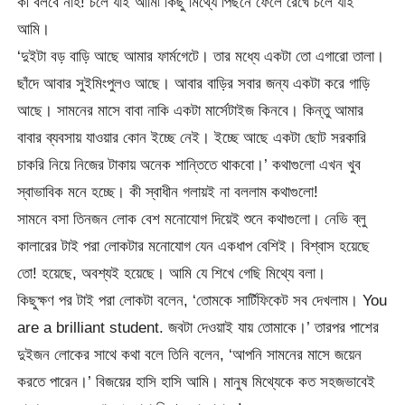
কী বলবে নাহ! চলে যাই আমি৷ কিছু মিথ্যে পিছনে ফেলে রেখে চলে যাই
আমি।
‘দুইটা বড় বাড়ি আছে আমার ফার্মগেটে। তার মধ্যে একটা তো এগারো তালা।
ছাঁদে আবার সুইমিংপুলও আছে। আবার বাড়ির সবার জন্য একটা করে গাড়ি
আছে। সামনের মাসে বাবা নাকি একটা মার্সেটাইজ কিনবে। কিন্তু আমার
বাবার ব্যবসায় যাওয়ার কোন ইচ্ছে নেই। ইচ্ছে আছে একটা ছোট সরকারি
চাকরি নিয়ে নিজের টাকায় অনেক শান্তিতে থাকবো।’ কথাগুলো এখন খুব
স্বাভাবিক মনে হচ্ছে। কী স্বাধীন গলায়ই না বললাম কথাগুলো!
সামনে বসা তিনজন লোক বেশ মনোযোগ দিয়েই শুনে কথাগুলো। নেভি ব্লু
কালারের টাই পরা লোকটার মনোযোগ যেন একধাপ বেশিই। বিশ্বাস হয়েছে
তো! হয়েছে, অবশ্যই হয়েছে। আমি যে শিখে গেছি মিথ্যে বলা।
কিছুক্ষণ পর টাই পরা লোকটা বলেন, ‘তোমকে সার্টিফিকেট সব দেখলাম। You
are a brilliant student. জবটা দেওয়াই যায় তোমাকে।’ তারপর পাশের
দুইজন লোকের সাথে কথা বলে তিনি বলেন, ‘আপনি সামনের মাসে জয়েন
করতে পারেন।’ বিজয়ের হাসি হাসি আমি। মানুষ মিথ্যেকে কত সহজভাবেই