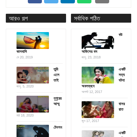
আরও গল্প
সর্বাধিক পঠিত
বউ
ভালবাসি
অফিসের বস
মে 20, 2019
জানু. 23, 2018
তুমি
একটি
এলে
সত্য
তাই
ঘটনা
অবলম্বনে
জানু. 5, 2020
আগস্ট 12, 2017
নুপুরের
আম্মু
বাসর
রাত
মার্চ 18, 2020
জুন 17, 2017
টেনশন
একটি