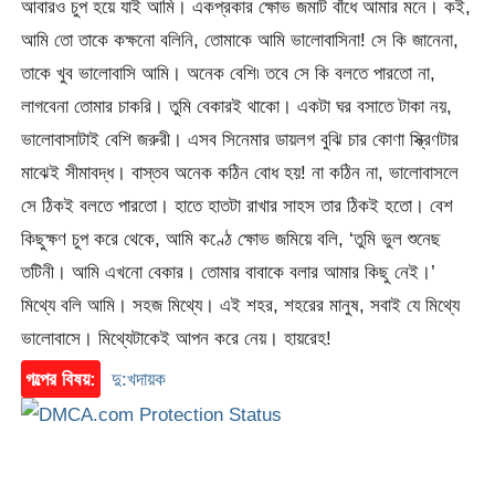
আবারও চুপ হয়ে যাই আমি। একপ্রকার ক্ষোভ জমাট বাঁধে আমার মনে। কই,
আমি তো তাকে কক্ষনো বলিনি, তোমাকে আমি ভালোবাসিনা! সে কি জানেনা,
তাকে খুব ভালোবাসি আমি। অনেক বেশি৷ তবে সে কি বলতে পারতো না,
লাগবেনা তোমার চাকরি। তুমি বেকারই থাকো। একটা ঘর বসাতে টাকা নয়,
ভালোবাসাটাই বেশি জরুরী। এসব সিনেমার ডায়লগ বুঝি চার কোণা স্ক্রিণটার
মাঝেই সীমাবদ্ধ। বাস্তব অনেক কঠিন বোধ হয়! না কঠিন না, ভালোবাসলে
সে ঠিকই বলতে পারতো। হাতে হাতটা রাখার সাহস তার ঠিকই হতো। বেশ
কিছুক্ষণ চুপ করে থেকে, আমি কণ্ঠে ক্ষোভ জমিয়ে বলি, ‘তুমি ভুল শুনেছ
তটিনী। আমি এখনো বেকার। তোমার বাবাকে বলার আমার কিছু নেই।’
মিথ্যে বলি আমি। সহজ মিথ্যে। এই শহর, শহরের মানুষ, সবাই যে মিথ্যে
ভালোবাসে। মিথ্যেটাকেই আপন করে নেয়। হায়রেহ!
গল্পের বিষয়:
দু:খদায়ক