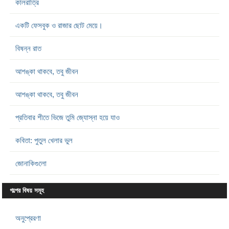
কালরাত্রি
একটি ফেসবুক ও রাজার ছোট মেয়ে।
বিষন্ন রাত
আশঙ্কা থাকবে, তবু জীবন
আশঙ্কা থাকবে, তবু জীবন
প্রতিবার শীতে ভিজে তুমি জ্যোস্না হয়ে যাও
কবিতা: পুতুল খেলার ভুল
জোনাকিগুলো
গল্পের বিষয় সমূহ
অনুপ্রেরণা