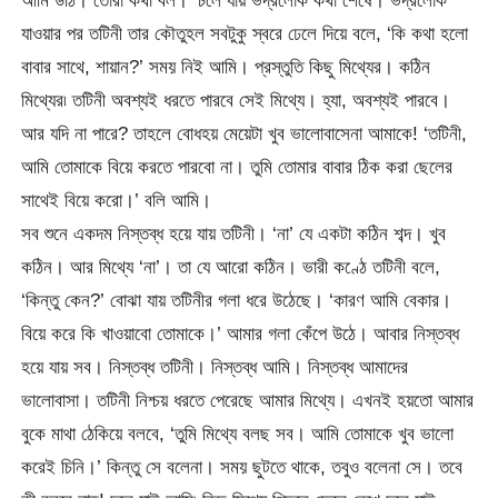
আমি উঠি। তোরা কথা বল।’ চলে যায় ভদ্রলোক কথা শেষে। ভদ্রলোক
যাওয়ার পর তটিনী তার কৌতুহল সবটুকু স্বরে ঢেলে দিয়ে বলে, ‘কি কথা হলো
বাবার সাথে, শায়ান?’ সময় নিই আমি। প্রস্তুতি কিছু মিথ্যের। কঠিন
মিথ্যের৷ তটিনী অবশ্যই ধরতে পারবে সেই মিথ্যে। হ্যা, অবশ্যই পারবে।
আর যদি না পারে? তাহলে বোধহয় মেয়েটা খুব ভালোবাসেনা আমাকে! ‘তটিনী,
আমি তোমাকে বিয়ে করতে পারবো না। তুমি তোমার বাবার ঠিক করা ছেলের
সাথেই বিয়ে করো।’ বলি আমি।
সব শুনে একদম নিস্তব্ধ হয়ে যায় তটিনী। ‘না’ যে একটা কঠিন শব্দ। খুব
কঠিন। আর মিথ্যে ‘না’। তা যে আরো কঠিন। ভারী কণ্ঠে তটিনী বলে,
‘কিন্তু কেন?’ বোঝা যায় তটিনীর গলা ধরে উঠেছে। ‘কারণ আমি বেকার।
বিয়ে করে কি খাওয়াবো তোমাকে।’ আমার গলা কেঁপে উঠে। আবার নিস্তব্ধ
হয়ে যায় সব। নিস্তব্ধ তটিনী। নিস্তব্ধ আমি। নিস্তব্ধ আমাদের
ভালোবাসা। তটিনী নিশ্চয় ধরতে পেরেছে আমার মিথ্যে। এখনই হয়তো আমার
বুকে মাথা ঠেকিয়ে বলবে, ‘তুমি মিথ্যে বলছ সব। আমি তোমাকে খুব ভালো
করেই চিনি।’ কিন্তু সে বলেনা। সময় ছুটতে থাকে, তবুও বলেনা সে। তবে