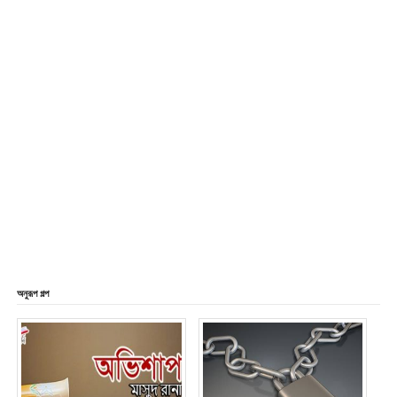
অনুরূপ গল্প