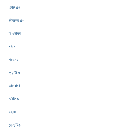
ছোট গল্প
জীবনের গল্প
দু:খদায়ক
ধর্মীয়
প্রবন্ধ
ফ্যান্টাসি
ভালবাসা
ভৌতিক
রহস্য
রোমান্টিক