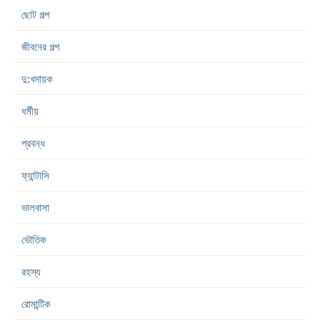
ছোট গল্প
জীবনের গল্প
দু:খদায়ক
ধর্মীয়
প্রবন্ধ
ফ্যান্টাসি
ভালবাসা
ভৌতিক
রহস্য
রোমান্টিক