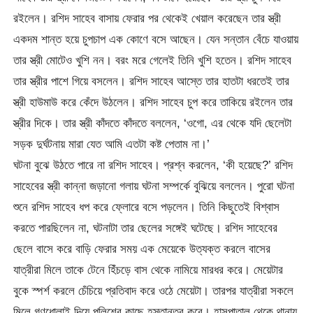
রইলেন। রশিদ সাহেব বাসায় ফেরার পর থেকেই খেয়াল করেছেন তার স্ত্রী
একদম শান্ত হয়ে চুপচাপ এক কোণে বসে আছেন। যেন সন্তান বেঁচে যাওয়ায়
তার স্ত্রী মোটেও খুশি নন। বরং মরে গেলেই তিনি খুশি হতেন। রশিদ সাহেব
তার স্ত্রীর পাশে গিয়ে বসলেন। রশিদ সাহেব আস্তে তার হাতটা ধরতেই তার
স্ত্রী হাউমাউ করে কেঁদে উঠলেন। রশিদ সাহেব চুপ করে তাকিয়ে রইলেন তার
স্ত্রীর দিকে। তার স্ত্রী কাঁদতে কাঁদতে বললেন, ‘ওগো, এর থেকে যদি ছেলেটা
সড়ক দুর্ঘটনায় মারা যেত আমি এতটা কষ্ট পেতাম না।’
ঘটনা বুঝে উঠতে পারে না রশিদ সাহেব। প্রশ্ন করলেন, ‘কী হয়েছে?’ রশিদ
সাহেবের স্ত্রী কান্না জড়ানো গলায় ঘটনা সম্পর্কে বুঝিয়ে বললেন। পুরো ঘটনা
শুনে রশিদ সাহেব ধপ করে ফ্লোরে বসে পড়লেন। তিনি কিছুতেই বিশ্বাস
করতে পারছিলেন না, ঘটনাটা তার ছেলের সঙ্গেই ঘটেছে। রশিদ সাহেবের
ছেলে বাসে করে বাড়ি ফেরার সময় এক মেয়েকে উত্যক্ত করলে বাসের
যাত্রীরা মিলে তাকে টেনে হিঁচড়ে বাস থেকে নামিয়ে মারধর করে। মেয়েটার
বুকে স্পর্শ করলে চেঁচিয়ে প্রতিবাদ করে ওঠে মেয়েটা। তারপর যাত্রীরা সকলে
মিলে গণধোলাই দিয়ে পুলিশের কাছে হস্তান্তর করে। হাসপাতাল থেকে থানায়