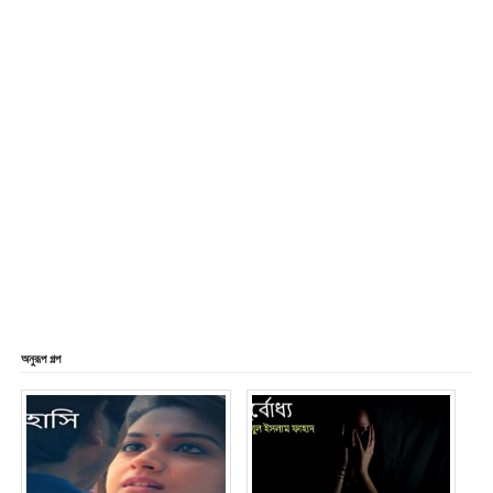
অনুরূপ গল্প