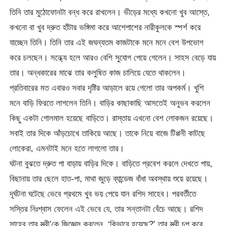
তিনি তার মুঠোফোনটা বন্ধ করে রাখলেন। ভীড়ের মধ্যে কখনো খুব আস্তে,
কখনো বা খুব দ্রুত হাঁটার ভঙ্গিমা করে আশেপাশের নারীকুলকে স্পর্শ করে
যাচ্ছেন তিনি। তিনি তার এই জঘন্যতম কাজটাকে মনে মনে বেশ উপভোগ
করে চলছেন। সন্ধ্যে হলে আরও বেশি সুযোগ পেয়ে গেলেন। সাহস বেড়ে যায়
তার। অন্ধকারের মাঝে তার কলুষিত কাজ চালিয়ে যেতে থাকলেন।
প্রতিবারের মত এবারও সবার দৃষ্টির আড়ালে রয়ে গেলো তার অপকর্ম। খুশি
মনে বাড়ি ফিরতে লাগলেন তিনি। বাড়ির কাছাকাছি আসতেই অনুভব করলেন
কিছু একটা গোলমাল হয়েছে বাড়িতে। রাস্তায় এখনো বেশ লোকজন রয়েছে।
সবাই তার দিকে আঁড়চোখে তাকিয়ে আছে। তাকে নিয়ে বাজে টিপ্পনী কাটছে
লোকেরা, এমনটাই মনে হতে লাগলো তার।
ঘটনা বুঝতে দ্রুত পা বাড়ায় বাড়ির দিকে। বাড়িতে প্রবেশ করলে দেখতে পায়,
বিছানায় তার ছেলে হাত-পা, মাথা জুড়ে ব্যান্ডেজ বাঁধা অবস্থায় শুয়ে রয়েছে।
দূর্ঘটনা ঘটেছে ভেবে প্রথমে খুব ভয় পেয়ে যান রশিদ সাহেব। পরবর্তীতে
সস্তির নিঃশ্বাস ফেলেন এই ভেবে যে, তার সন্তানটা বেঁচে আছে। রশিদ
সাহেব তার স্ত্রী’কে জিজ্ঞেস করলেন, ‘কিভাবে হয়েছে?’ তার স্ত্রী চুপ করে