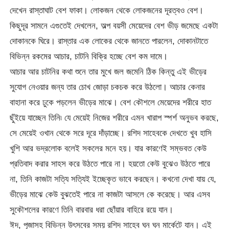
দেখেন রাস্তাঘাট বেশ ফাকা। লোকজন থেকে লোকজনের দূরত্বও বেশ।
কিছুদূর সামনে এগুতেই দেখলেন, অল্প বয়সী মেয়েদের বেশ ভীড় জমেছে একটা
দোকানকে ঘিরে। রাস্তার এক লোকের থেকে জানতে পারলেন, দোকানটাতে
বিভিন্ন রকমের আচার, চাটনি বিক্রি হচ্ছে বেশ কম দামে।
আচার আর চাটনির কথা শুনে তার মুখে জল জমেনি ঠিক কিন্তু এই ভীড়ের
সুযোগ নেওয়ার জন্য তার চোখ জোড়া চকচক করে উঠলো। আচার কেনার
বাহানা করে ঢুকে পড়লেন ভীড়ের মাঝে। বেশ কৌশলে মেয়েদের শরীরে হাত
ছুঁইয়ে যাচ্ছেন তিনি৷ যে মেয়েই নিজের শরীরে এমন খারাপ স্পর্শ অনুভব করছে,
সে মেয়েই ওখান থেকে সরে দূরে দাঁড়াচ্ছে। রশিদ সাহেবকে দেখতে খুব হাসি
খুশি আর ভদ্রলোক বলেই সকলের মনে হয়। যার কারণেই সম্ভবত কেউ
প্রতিবাদ করার সাহস করে উঠতে পারে না। হয়তো কেউ বুঝেও উঠতে পারে
না, তিনি কাজটা সত্যি সত্যিই ইচ্ছেকৃত ভাবে করছেন। কখনো দেখা যায় যে,
ভীড়ের মাঝে কেউ বুঝতেই পারে না কাজটা আসলে কে করেছে। আর এসব
সুকৌশলের কারণে তিনি বারবার ধরা ছোঁয়ার বাহিরে রয়ে যান।
ঈদ, পূজাসহ বিভিন্ন উৎসবের সময় রশিদ সাহেব ঘন ঘন মার্কেটে যান। এই