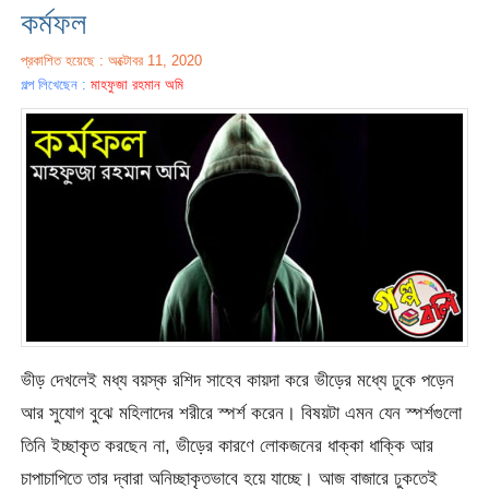
কর্মফল
প্রকাশিত হয়েছে : অক্টোবর 11, 2020
গল্প লিখেছেন :
মাহফুজা রহমান অমি
ভীড় দেখলেই মধ্য বয়স্ক রশিদ সাহেব কায়দা করে ভীড়ের মধ্যে ঢুকে পড়েন
আর সুযোগ বুঝে মহিলাদের শরীরে স্পর্শ করেন। বিষয়টা এমন যেন স্পর্শগুলো
তিনি ইচ্ছাকৃত করছেন না, ভীড়ের কারণে লোকজনের ধাক্কা ধাক্কি আর
চাপাচাপিতে তার দ্বারা অনিচ্ছাকৃতভাবে হয়ে যাচ্ছে। আজ বাজারে ঢুকতেই