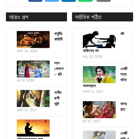
আরও গল্প
সর্বাধিক পঠিত
বাবুর্চির
বউ
কাহিনী
অফিসের বস
জুলাই 16, 2018
জানু. 23, 2018
লাল
গোলাপ
একটি
– রনি
সত্য
ঘটনা
মার্চ 10, 2019
অবলম্বনে
আগস্ট 12, 2017
নাগীন
রুপী
তুমি
বাসর
রাত
জুলাই 31, 2017
জুন 17, 2017
একটি
ভাই ও