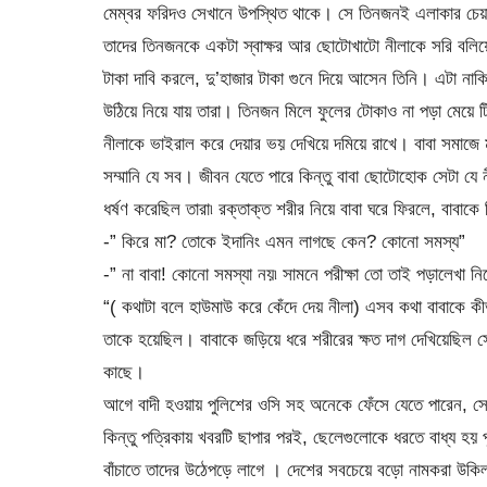
মেম্বর ফরিদও সেখানে উপস্থিত থাকে। সে তিনজনই এলাকার চেয়ার
তাদের তিনজনকে একটা স্বাক্ষর আর ছোটোখাটো নীলাকে সরি বলি
টাকা দাবি করলে, দু’হাজার টাকা গুনে দিয়ে আসেন তিনি। এটা নাক
উঠিয়ে নিয়ে যায় তারা। তিনজন মিলে ফুলের টোকাও না পড়া মেয়ে ট
নীলাকে ভাইরাল করে দেয়ার ভয় দেখিয়ে দমিয়ে রাখে। বাবা সমাজে ম
সম্মানি যে সব। জীবন যেতে পারে কিন্তু বাবা ছোটোহোক সেটা য
ধর্ষণ করেছিল তারা৷ রক্তাক্ত শরীর নিয়ে বাবা ঘরে ফিরলে, বাবাক
-” কিরে মা? তোকে ইদানিং এমন লাগছে কেন? কোনো সমস্য”
-” না বাবা! কোনো সমস্যা নয়৷ সামনে পরীক্ষা তো তাই পড়ালেখা নি
“( কথাটা বলে হাউমাউ করে কেঁদে দেয় নীলা) এসব কথা বাবাকে 
তাকে হয়েছিল। বাবাকে জড়িয়ে ধরে শরীরের ক্ষত দাগ দেখিয়েছিল স
কাছে।
আগে বাদী হওয়ায় পুলিশের ওসি সহ অনেকে ফেঁসে যেতে পারেন, সে
কিন্তু পত্রিকায় খবরটি ছাপার পরই, ছেলেগুলোকে ধরতে বাধ্য হ
বাঁচাতে তাদের উঠেপড়ে লাগে । দেশের সবচেয়ে বড়ো নামকরা উকিলকে