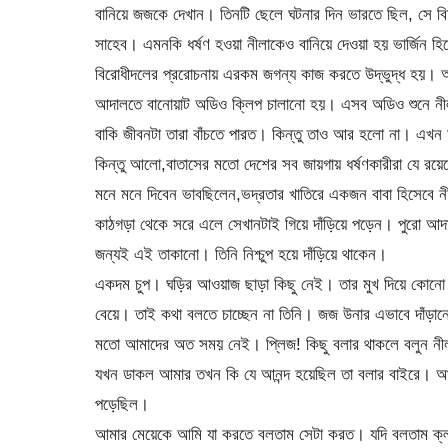
বানিয়ে জজকে দেখান। তিনটি ছেলে ঘটনার দিন ভারতে ছিল, সে ব
সাহেব। এমনকি ধর্ষণ হওয়া নীলাকেও বানিয়ে দেওয়া হয় ভার্জিন হি
বিরোধীদলের প্ররোচনায় এরকম জগন্য কাজ করতে উদ্ভুদ্ধ হয়।
আদালতে বানোয়াট অডিও ক্লিপ চালানো হয়। এসব অডিও শুনে নীলার 
বাকি জীবনটা তারা বাঁচতে পারত। কিন্তু তাও আর হলো না। এখন
কিন্তু আলো,বাতাসের মতো দেশের সব জায়গায় ধর্ষণকারীরা যে রয়
মনে মনে দিবেন ভাবছিলেন,ভদ্রতার খাতিরে একজন বাবা হিসেবে ন
কাঠগড়া থেকে সরে এলে সেখানটাই গিয়ে দাঁড়িয়ে পড়েন। পুরো আদা
জন্যই এই তাকানো। তিনি নিশ্চুপ হয়ে দাঁড়িয়ে থাকেন।
একদম চুপ। ঘড়ির আওয়াজ ছাড়া কিছু নেই। তার মুখ দিয়ে কোনো 
বেয়ে। তাই কথা বলতে চাচ্ছেন না তিনি। জজ উনার এভাবে দাঁড়া
মতো আমাদের অত সময় নেই। প্লিজ! কিছু বলার থাকলে বলুন নীলার
যখন ডাকল আমার তখন কি যে আনন্দ হয়েছিল তা বলার বাইরে। আবার
পড়েছিল।
আমার মেয়েকে আমি যা করতে বলতাম সেটা করত। যদি বলতাম ক্লাসে