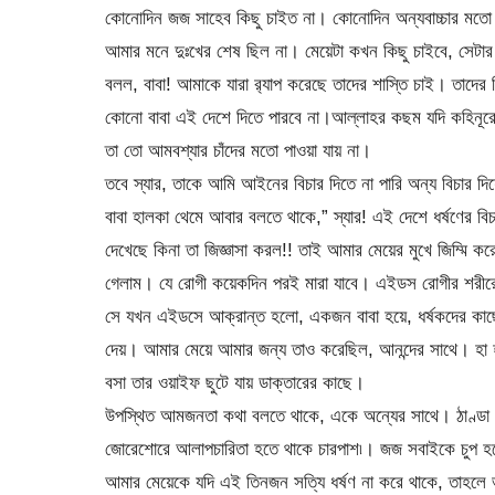
কোনোদিন জজ সাহেব কিছু চাইত না। কোনোদিন অন্যবাচ্চার মতো ব
আমার মনে দুঃখের শেষ ছিল না। মেয়েটা কখন কিছু চাইবে, সেটা
বলল, বাবা! আমাকে যারা র
্যাপ করেছে তাদের শাস্তি চাই। তাদের 
কোনো বাবা এই দেশে দিতে পারবে না।আল্লাহর কছম যদি কহিনূরের 
তা তো আমবশ্যার চাঁদের মতো পাওয়া যায় না।
তবে স্যার, তাকে আমি আইনের বিচার দিতে না পারি অন্য বিচার দ
বাবা হালকা থেমে আবার বলতে থাকে,” স্যার! এই দেশে ধর্ষণের ব
দেখেছে কিনা তা জিজ্ঞাসা করল!! তাই আমার মেয়ের মুখে জিম্মি
গেলাম। যে রোগী কয়েকদিন পরই মারা যাবে। এইডস রোগীর শরীরে
সে যখন এইডসে আক্রান্ত হলো, একজন বাবা হয়ে, ধর্ষকদের কা
দেয়। আমার মেয়ে আমার জন্য তাও করেছিল, আনন্দের সাথে। হা হ
বসা তার ওয়াইফ ছুটে যায় ডাক্তারের কাছে।
উপস্থিত আমজনতা কথা বলতে থাকে, একে অন্যের সাথে। ঠাণ্ডা 
জোরেশোরে আলাপচারিতা হতে থাকে চারপাশ৷। জজ সবাইকে চুপ হতে
আমার মেয়েকে যদি এই তিনজন সত্যি ধর্ষণ না করে থাকে, তাহল