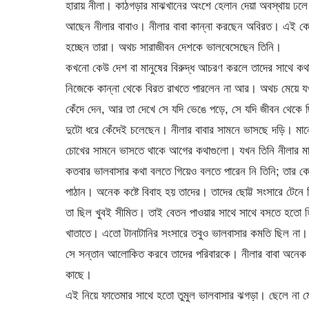
হারায় নীলা। কাঠগড়ার মাঝখানের অংশে হেলান দেয়া অবস্থায় ঢল
আছেন নীলার বাবাও। নীলার বাবা কান্না করছেন অবিরত। এই কোন
হচ্ছেন তারা। অথচ সারাজীবন দেশকে ভালবেসেছেন তিনি।
কখনো কেউ দেশ বা মানুষের বিরুদ্ধ আচরণ করলে তাদের সাথে কথা
নিজেকে কান্না থেকে বিরত রাখতে পারলেন না আর। অথচ মেয়ে যখ
কেঁদে দেন, আর তা দেখে সে যদি ভেঙে পড়ে, সে যদি জীবন থেকে
দুটো ধরে কেঁদেই চলেছেন। নীলার বাবার সামনে ভাসছে দড়ি। মান
চোখের সামনে ভাসতে থাকে আগের কথাগুলো। যখন তিনি নীলার মা
কতবার ভালবাসার কথা বলতে গিয়েও বলতে পারেন নি তিনি; তার কো
পাঠান। অনেক কষ্টে বিবাহ হয় তাদের। তাদের ছোট্ট সংসারে টেনে
তা ছিল খুবই সীমিত। তাই বেতন পাওয়ার সাথে সাথে বসতে হতো হি
খাতাতে। এতো টানাটানির সংসারে তবুও ভালবাসার কমতি ছিল না
সে সন্তান আলোকিত করবে তাদের পরিবারকে। নীলার বাবা অনেক ছ
কাছে।
এই নিয়ে ফাতেমার সাথে হতো তুমুল ভালবাসার ঝগড়া। ছেলে না ম