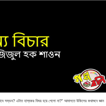
বে সম্ভব? এটাত হাস্যকর বিষয় হয়ে গেলো না?” আদালতে উকিলের কথাশুনে জ্ঞান