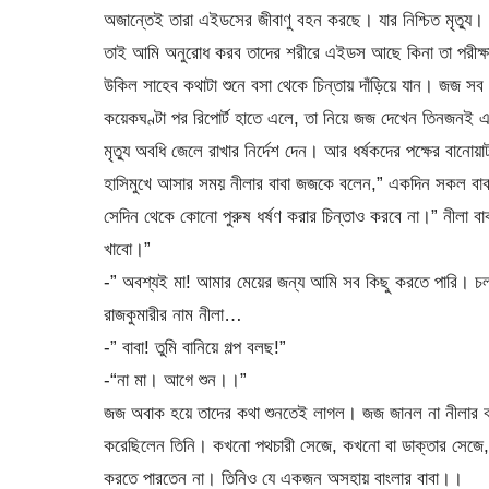
অজান্তেই তারা এইডসের জীবাণু বহন করছে। যার নিশ্চিত মৃত্যু। 
তাই আমি অনুরোধ করব তাদের শরীরে এইডস আছে কিনা তা পরীক্ষা
উকিল সাহেব কথাটা শুনে বসা থেকে চিন্তায় দাঁড়িয়ে যান। জজ সব 
কয়েকঘণ্টা পর রিপোর্ট হাতে এলে, তা নিয়ে জজ দেখেন তিনজনই এ
মৃত্যু অবধি জেলে রাখার নির্দেশ দেন। আর ধর্ষকদের পক্ষের বা
হাসিমুখে আসার সময় নীলার বাবা জজকে বলেন,” একদিন সকল বাবা 
সেদিন থেকে কোনো পুরুষ ধর্ষণ করার চিন্তাও করবে না।” নীলা বা
খাবো।”
-” অবশ্যই মা! আমার মেয়ের জন্য আমি সব কিছু করতে পারি। চল
রাজকুমারীর নাম নীলা…
-” বাবা! তুমি বানিয়ে গল্প বলছ!”
-“না মা। আগে শুন।।”
জজ অবাক হয়ে তাদের কথা শুনতেই লাগল। জজ জানল না নীলার বাবা
করেছিলেন তিনি। কখনো পথচারী সেজে, কখনো বা ডাক্তার সেজে, 
করতে পারতেন না। তিনিও যে একজন অসহায় বাংলার বাবা।।