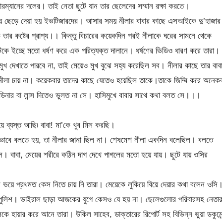
ম্যানের দলের। তাই নেতা ছুটে যান তার ছেলেদের সম্মান রক্ষা করতে।
য়ে ছেড়ে দেয়া হয় ইভটিজারদের। আসার সময় নীলার বাবার কাছে এসআইকে দু’হাজার
ি তার কষ্টের প্রাপ্য।। কিন্তু বিচারের কয়েকদিন পরই নীলাকে ঘরের সামনে থেকে
িকে ইচ্ছে মতো ধর্ষণ করে এক পরিত্যক্ত দালানে। ধর্ষণের ভিডিও ধারণ করে তারা।
ুখ দেখাতে পারবে না, তাই মেয়েও মুখ বুঝে সহ্য করেছিল সব। নীলার কাছে তার বাব
ে নীলা চায় না। কয়েকবার তাদের কাছে যেতেও হয়েছিল তাকে।তাকে জিম্মি করে অনেক
ে ডিনার বা লান্স দিতেও ভুলত না সে। হাসিমুখে বাবার সাথে কথা বলত সে।।।
য়ে ব্যস্ত আছি৷ বাবা! মা’কে খুব মিস করছি।
কীভাবে বলতে হয়, তা নীলার জানা ছিল না। শেষমেশ নীলা একদিন বলেছিল। বলতে
ে। বাবা, মেয়ের শরীরে কঠিন দাগ দেখে পাগলের মতো হয়ে যায়। ছুটে যায় ওসির
 ভয়ে প্রথমত কেস নিতে চায় নি তারা। মেয়েকে লুকিয়ে বিয়ে দেয়ার কথা বলেন ওসি
য় পুলিশ। ভাইরাল ছাড়া আজকের যুগে কেসও যে হয় না। ছেলেগুলোর পরিবারসহ নেতার
 হায়ার করে আনে তারা। উকিল সাহেব, ডাক্তারের রিপোর্ট সহ বিভিন্ন ভুয়া ডকুমেন