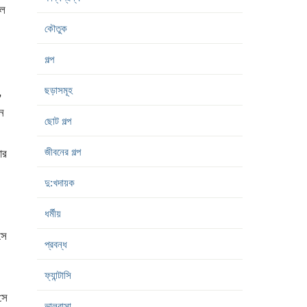
িল
কৌতুক
গল্প
ছড়াসমূহ
,
ন
ছোট গল্প
জীবনের গল্প
ার
দু:খদায়ক
ধর্মীয়
সে
প্রবন্ধ
ফ্যান্টাসি
সে
ভালবাসা