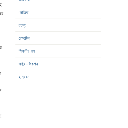
ই
ভৌতিক
রে
।
রহস্য
রোমান্টিক
র
শিক্ষনীয় গল্প
সাইন্স-ফিকশন
র
হাস্যরস
ে
৷
!