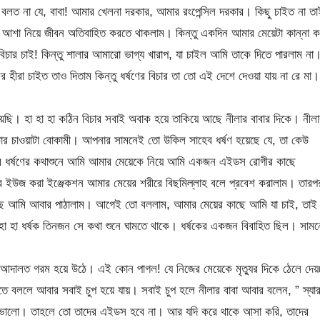
লত না যে, বাবা! আমার খেলনা দরকার, আমার রংপেন্সিল দরকার। কিছু চাইত না তা
র আশা নিয়ে জীবন অতিবাহিত করতে থাকলাম। কিন্তু একদিন আমার মেয়েটা কান্না ক
বিচার চাই! কিন্তু শালার আমারো ভাগ্য খারাপ, যা চাইল আমি তাকে দিতে পারলাম না
হীরা চাইত তাও দিতাম কিন্তু ধর্ষণের বিচার তা তো এই দেশে দেওয়া যায় না রে মা।
িয়েছি। হা হা হা কঠিন বিচার সবাই অবাক হয়ে তাকিয়ে আছে নীলার বাবার দিকে। নীলা
িচার চাওয়াটা বোকামী। আপনার সামনেই তো উকিল সাহেব ধর্ষণ হয়েছে যে, তা কেউ
 করে ধর্ষণের কথাশুনে আমি আমার মেয়েকে নিয়ে আমি একজন এইডস রোগীর কাছে
 ইউজ করা ইঞ্জেকশন আমার মেয়ের শরীরে বিছমিল্লাহ বলে প্রবেশ করালাম। তারপ
ছে আমি আবার পাঠালাম। আগেই তো বললাম, আমার মেয়ের কাছে আমি যা চাই, তাই
া হা ধর্ষক তিনজন সে কথা শুনে ঘামতে থাকে। ধর্ষকের একজন বিবাহিত ছিল। সামন
আদালত গরম হয়ে উঠে। এই কোন পাগল! যে নিজের মেয়েকে মৃত্যুর দিকে ঠেলে দেয়
 বললে আবার সবাই চুপ হয়ে যায়। সবাই চুপ হলে নীলার বাবা আবার বলেন, ” স্যার
ে ভালো। তাহলে তো তাদের এইডস হবে না। আর যদি করে থাকে আসা করি, তাদের