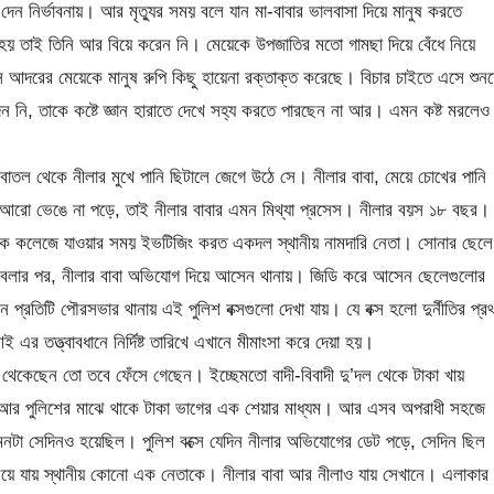
দেন নির্ভাবনায়। আর মৃত্যুর সময় বলে যান মা-বাবার ভালবাসা দিয়ে মানুষ করতে
য় তাই তিনি আর বিয়ে করেন নি। মেয়েকে উপজাতির মতো গামছা দিয়ে বেঁধে নিয়ে
রের মেয়েকে মানুষ রুপি কিছু হায়েনা রক্তাক্ত করেছে। বিচার চাইতে এসে শুন
ন নি, তাকে কষ্টে জ্ঞান হারাতে দেখে সহ্য করতে পারছেন না আর। এমন কষ্ট মরলেও
 থেকে নীলার মুখে পানি ছিটালে জেগে উঠে সে। নীলার বাবা, মেয়ে চোখের পানি
া আরো ভেঙে না পড়ে, তাই নীলার বাবার এমন মিথ্যা প্রসেস। নীলার বয়স ১৮ বছর।
কে কলেজে যাওয়ার সময় ইভটিজিং করত একদল স্থানীয় নামদারি নেতা। সোনার ছেল
 বলার পর, নীলার বাবা অভিযোগ দিয়ে আসেন থানায়। জিডি করে আসেন ছেলেগুলোর
নে প্রতিটি পৌরসভার থানায় এই পুলিশ বক্সগুলো দেখা যায়। যে বক্স হলো দুর্নীতির প্র
তত্ত্বাবধানে নির্দিষ্ট তারিখে এখানে মীমাংসা করে দেয়া হয়।
থেকেছেন তো তবে ফেঁসে গেছেন। ইচ্ছেমতো বাদী-বিবাদী দু’দল থেকে টাকা খায়
র আর পুলিশের মাঝে থাকে টাকা ভাগের এক শেয়ার মাধ্যম। আর এসব অপরাধী সহজে
নটা সেদিনও হয়েছিল। পুলিশ বক্সে যেদিন নীলার অভিযোগের ডেট পড়ে, সেদিন ছিল
য়ে যায় স্থানীয় কোনো এক নেতাকে। নীলার বাবা আর নীলাও যায় সেখানে। এলাকার