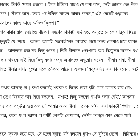
িমানের টিকিট দেখান জজকে। টাকা ছিটালে গাছও যে কথা বলে, সেটা জানান দেন উক
সেবে। নীলার জ্ঞান ফেরার পর উকিল সাহেব আবার বলেন,” এই মেয়েটি শুধুমাত্র
 আমাদের কাছে আছে অডিও ক্লিপ।”
বাবার মাথা ঘোরাতে থাকে। ধর্ষণের বিচারটা যদি হত, অন্তত মনকে সান্ত্বনা দিয়ে
 মৃত্যুই যে শ্রেয়। অনেক আগেই ভেবেছিলেন মেয়েকে নিয়ে অন্য কোথাও চলে যাবেন
েছে। আদালতে জজ সব কিছু শুনেন। তিনি নীলাকে প্রেপ্তার আর রিমান্ডের আদেশ যখ
ীলার বাবাকে এই নিয়ে কিছু বলার জন্য আদালতে অনুরোধ করেন। নীলার বাবা, নীলা
লত নীলার বাবার মুখের দিকে তাকিয়ে আছে। একজন মিথ্যাবাদীর বাবা কি বলেন, সেট
কথায় আসছে না। কথা বললেই শ্রাবণের দিনের মতো বৃষ্টি নেমে আসবে তার চোখ
নো দেখে বিরক্ত ভাব নিয়ে বললেন,” মশাই! কিছু বলবেন না-কি বলার নেই? আপনার
 বাবা গম্ভীর হয়ে বলেন,” আমার মেয়ে নীলা। তাকে যেদিন বাবা ডাকটা শিখালাম, 
, তাকে যখন প্রথম অ বর্ণটি লেখাটা শেখালাম, সেদিন আনন্দে চোখ থেকে পানি
 ফ্রাস্ট হতে হবে, সে হতো স্যার! যদি বলতাম ঘুমাও সে ঘুমিয়ে যেতো। বিনিময়ে 