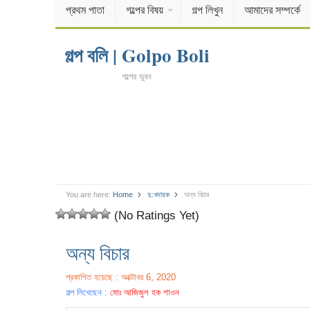
প্রথম পাতা
গল্পের বিষয়
গল্প লিখুন
আমাদের সম্পর্কে
গল্প বলি | Golpo Boli
গল্পের ভুবন
You are here:
Home
দু:খদায়ক
অন্য বিচার
(No Ratings Yet)
অন্য বিচার
প্রকাশিত হয়েছে : অক্টোবর 6, 2020
গল্প লিখেছেন :
মোঃ আজিজুল হক শাওন