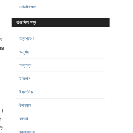
জোনাকিগুলো
গল্পের বিষয় সমূহ
অনুপ্রেরণা
ার
বার
অনুবাদ
অন্যান্য
ইতিহাস
ইসলামিক
উপন্যাস
।।
কবিতা
া
্ট
কাব্যগ্রন্থ