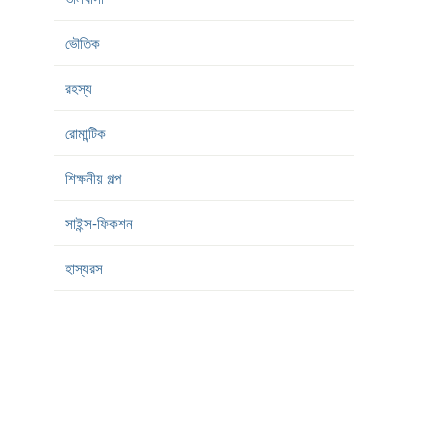
ভৌতিক
রহস্য
রোমান্টিক
শিক্ষনীয় গল্প
সাইন্স-ফিকশন
হাস্যরস