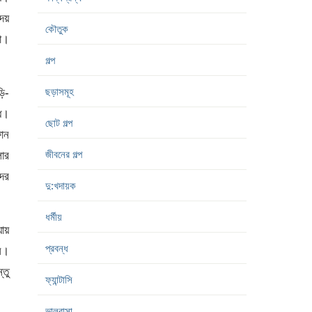
দেয়
কৌতুক
ো।
গল্প
ছড়াসমূহ
ড়ি-
্ধ।
ছোট গল্প
োন
জীবনের গল্প
ার
দের
দু:খদায়ক
ধর্মীয়
যায়
প্রবন্ধ
নি।
্তু
ফ্যান্টাসি
ভালবাসা