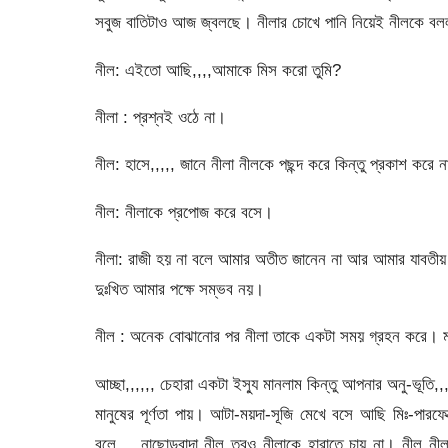
সবুজ বাতিটাও আজ জ্বলছে। নীলার চোখে পানি নিয়েই নীলকে ব
নীল: এইতো আছি,,,,আমাকে মিস করো তুমি?
নীলা : প্রশ্নই ওঠে না।
নীল: হাসে,,,,, জানে নীলা নীলকে পছন্দ করে কিন্তু প্রকাশ করে
নীল: নীলাকে প্রপোজ করে বসে।
নীলা: রাজী হয় না বলে আমার অতীত জানেন না আর আমার যাবতী
দুঃখিত আমার পক্ষে সম্ভব নয়।
নীল : অনেক বোঝানোর পর নীলা তাকে একটা সময় গ্রহন করে। মজ
আচ্ছা,,,,,, চেহারা একটা ইস্যু মানলাম কিন্তু আপনার অনু-ভূতি,
মানুষের পূর্ণতা পায়। আটা-ময়দা-সূজি মেখে বসে আছি মিঃ-পারফ
বলে,,,,,নাছোড়বান্দা নীল তবুও নীলাকে হারাতে চায় না। নীল 