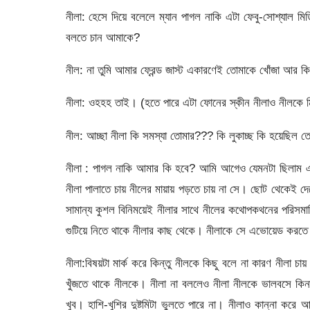
নীলা: হেসে দিয়ে বলেলে ম্যান পাগল নাকি এটা ফেবু-সোশ্যাল ম
বলতে চান আমাকে?
নীল: না তুমি আমার ফ্রেন্ড জাস্ট একারণেই তোমাকে খোঁজা আর কি
নীলা: ওহহহ তাই। (হতে পারে এটা ফোনের স্কীন নীলাও নীলকে ম
নীল: আচ্ছা নীলা কি সমস্যা তোমার??? কি লুকাচ্ছ কি হয়েছিল ত
নীলা : পাগল নাকি আমার কি হবে? আমি আগেও যেমনটা ছিলাম 
নীলা পালাতে চায় নীলের মায়ায় পড়তে চায় না সে। ছোট থেকেই দে
সামান্য কুশল বিনিময়েই নীলার সাথে নীলের কথোপকথনের পরিস
গুটিয়ে নিতে থাকে নীলার কাছ থেকে। নীলাকে সে এভোয়েড করতে
নীলা:বিষয়টা মার্ক করে কিন্তু নীলকে কিছু বলে না কারণ নীলা 
খুঁজতে থাকে নীলকে। নীলা না বললেও নীলা নীলকে ভালবসে কিনা
খুব। হাশি-খুশির দুষ্টমিটা ভুলতে পারে না। নীলাও কান্না ক