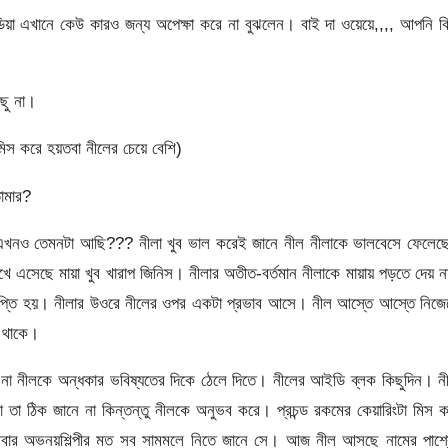
িডিয়া এখানে কেউ কারও জন্য অপেক্ষা করে না বুঝলেন। বাই দা ওয়েয়ে,,,, আপনি ক
ছু না।
িস করে হয়তবা নীলের চেয়ে বেশি)
োমার?
এখনও তেমনটা আছি??? নীলা খুব ভাল করেই জানে নীল নীলাকে ভালবেসে ফেলেছ
খে এসেছে মায়া খুব খারাপ জিনিস। নীলার অতীত-বর্তমান নীলাকে মায়ায় পড়তে দেয় 
মাপ্তি হয়। নীলার উওরে নীলের ওপর একটা প্রভাব আসে। নীল আস্তে আস্তে নিজে
 থাকে।
চায় না নীলকে অন্ধকার ভবিষ্যতের দিকে ঠেলে দিতে। নীলের আইডি ব্লক কিছুদিন। ন
 তা ঠিক জানে না কিন্তন্তু নীলকে অনুভব করে। প্রচন্ড রকমের কেয়ারিংটা মিস 
রে আবার অভনয়শিল্পীর মত সব সামমলে নিতে জানে সে। আজ নীল আসছে নামের পার্শ্