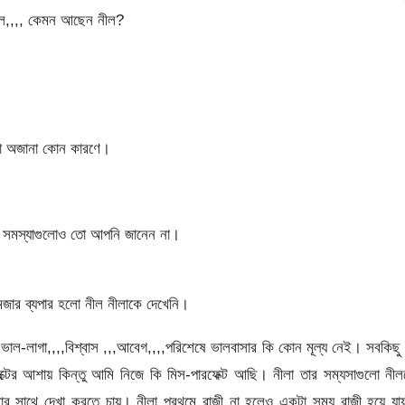
লল,,,, কেমন আছেন নীল?
 না অজানা কোন কারণে।
য় সমস্যাগুলোও তো আপনি জানেন না।
ার ব্যপার হলো নীল নীলাকে দেখেনি।
,,ভাল-লাগা,,,,বিশ্বাস ,,,আবেগ,,,,পরিশেষে ভালবাসার কি কোন মূল্য নেই। সবকিছু
েক্টের আশায় কিন্তু আমি নিজে কি মিস-পারফেক্ট আছি। নীলা তার সম্যসাগুলো নী
নীলার সাথে দেখা করতে চায়। নীলা প্রথমে রাজী না হলেও একটা সময় রাজী হয়ে য