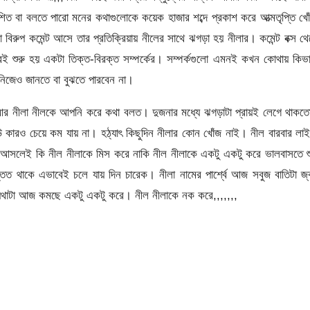
িত বা বলতে পারো মনের কথাগুলোকে কয়েক হাজার শব্দে প্রকাশ করে আত্মতৃপ্তি খো
বিরুপ কমেন্ট আসে তার প্রতিক্রিয়ায় নীলের সাথে ঝগড়া হয় নীলার। কমেন্ট বক্স থ
েই শুরু হয় একটা তিক্ত-বিরক্ত সম্পর্কের। সম্পর্কগুলো এমনই কখন কোথায় কিভ
িজেও জানতে বা বুঝতে পারবেন না।
ি আর নীলা নীলকে আপনি করে কথা বলত। দুজনার মধ্যে ঝগড়াটা প্রায়ই লেগে থাক
 কারও চেয়ে কম যায় না। হঠ্যাৎ কিছুদিন নীলার কোন খোঁজ নাই। নীল বারবার লা
 আসলেই কি নীল নীলাকে মিস করে নাকি নীল নীলাকে একটু একটু করে ভালবাসতে শ
িত থাকে এভাবেই চলে যায় দিন চারেক। নীলা নামের পার্শ্বে আজ সবুজ বাতিটা জ
িন ব্যথাটা আজ কমছে একটু একটু করে। নীল নীলাকে নক করে,,,,,,,