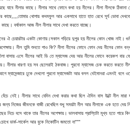
ছে যাবে নীলার কাছে। নীলার সাথে ফোনে কথা হয় নীলের। নীলা নীলকে ঠিকানা 
র কাছে,,,,তোমার খোপায় কদমফুল আর একসাথে হাতে হাত রেখে সূর্য ডোবা দেখব
 কাছে। বর্ষাকাল আজ নীল নীলার সাথে দেখা করতে যাচ্ছে।
 সামনের ঐ চেয়ারটার একটা কোণায়।সকাল গড়িয়ে দুপুর হয় নীলের কোন খোজ নাই। গু
ার অপেক্ষায়। নীল তুমি শুনতে পাও কি? নীলা নীলের ফোনে ফোন দেয় নীলের ফোন বন
। নীলা বাসায় এসে নীলের আই ডি তে ম্যাসেজ দেয় আর নীলের ফোনে কয়েকশ বার ফ
দেয়। নীলার ধারণা হয় সব ছেলেরাই ঠকবাজ। পুরনো ম্যাসেজ চেক করতে করতে নীল
আগে ম্যাসেন্জারে ঢুকে দেখলো পুরনো ম্যাসেজটা আর বলল বেইমানরা এমনই বলে ও
েঁচে নেই। নীলার সাথে যেদিন দেখা করার কথা ছিল ঐদিন বাস উল্টে নীল মারা 
ণের জন্য নিজের জীবনকে বাজী রেখেছিল শুধু সময়টা নীল আর নীলাকে এক হতে দেয় 
ের নিচে বসে থাকে তার নীলের অপেক্ষায়। ভালবাসায় প্রাপ্তিটা মূখ্য হতে পারে কিন
োখে ডার্ক-সার্কেল আর বুকে নিকোটিন জমতো না”””