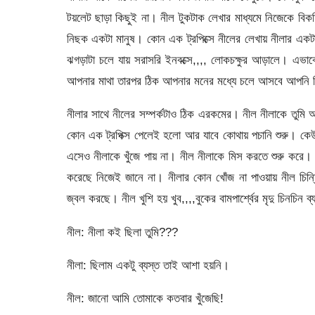
টয়লেট ছাড়া কিছুই না। নীল টুকটাক লেখার মাধ্যমে নিজেকে বিকশ
নিছক একটা মানুষ। কোন এক ট্রপিক্সে নীলের লেখায় নীলার একটা 
ঝগড়াটা চলে যায় সরাসরি ইনবক্সে,,,, লোকচক্ষুর আড়ালে। এভাব
আপনার মাথা তারপর ঠিক আপনার মনের মধ্যে চলে আসবে আপনি ন
নীলার সাথে নীলের সম্পর্কটাও ঠিক এরকমের। নীল নীলাকে তুম
কোন এক ট্রপিক্স পেলেই হলো আর যাবে কোথায় পচানি শুরু। কেউ
এসেও নীলাকে খুঁজে পায় না। নীল নীলাকে মিস করতে শুরু করে।
করেছে নিজেই জানে না। নীলার কোন খোঁজ না পাওয়ায় নীল চিন্ত
জ্বল করছে। নীল খুশি হয় খুব,,,,বুকের বামপার্শ্বের মৃদু চিনচ
নীল: নীলা কই ছিলা তুমি???
নীলা: ছিলাম একটু ব্যস্ত তাই আশা হয়নি।
নীল: জানো আমি তোমাকে কতবার খুঁজেছি!