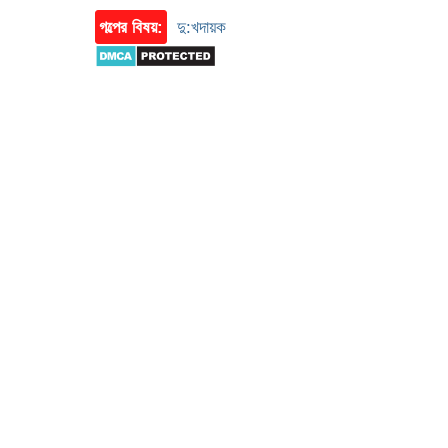
গল্পের বিষয়:
দু:খদায়ক