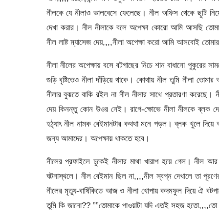
নীলকে যে নীলাও ভালবেসে ফেলেছে। নীল অফিস থেকে ছুটি নিয়ে
দেখা করার। নীল নীলাকে বলে অপেক্ষা কোরো আমি আসছি তোমা
নীল লাষ্ট ম্যাসেজ দেয়,,,,নীলা অপেক্ষা করো আমি আসবোই তোমার
নীলা নীলের অপেক্ষায় বসে বটগাছের নিচে শান বাধানো পুকুরের
গুড়ি বৃষ্টিতেও নীলা দাঁড়িয়ে থাকে। কোথায় নীল তুমি নীলা তোম
নীলার বুঝতে বাকি রইল না নীল নীলার সাথে প্রতারণা করেছে
দেয় কিনন্তু কোন উওর নেই। রাগে-ক্ষোভে নীলা নীলকে ব্লক 
হঠ্যাৎ নীল নামক বেইমানটার কথথা মনে পড়ল। ব্লক খুলে দিয়ে 
জন্য আমাদের। অপেক্ষায় থাকতে হবে।
নীলের প্রফাইলে ঢুকেই নীলার মাথা খারাপ হয়ে গেল। নীল আর ব
ঘটনাস্থলে। নীল বেইমান ছিল না,,,,নীল স্বপ্ন দেখালে তা পূর
নীলের মৃত্যু-বার্ষিকিতে আজ ও নীলা খোপায় কদমফুল দিয়ে ঐ বটগাছ
তুমি কি জানো?? ””তোমাকে পাওয়াটা যদি এতই সহজ হতো,,,,তো চ