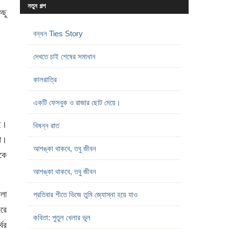
নতুন গল্প
িছু
বন্ধন Ties Story
দেখতে চাই শেষের সমাধান
কালরাত্রি
একটি ফেসবুক ও রাজার ছোট মেয়ে।
ে।
বিষন্ন রাত
না।
আশঙ্কা থাকবে, তবু জীবন
কে
আশঙ্কা থাকবে, তবু জীবন
ীলা
প্রতিবার শীতে ভিজে তুমি জ্যোস্না হয়ে যাও
করে
কবিতা: পুতুল খেলার ভুল
বের