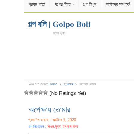
প্রথম পাতা
গল্পের বিষয়
গল্প লিখুন
আমাদের সম্পর্কে
গল্প বলি | Golpo Boli
গল্পের ভুবন
You are here:
Home
দু:খদায়ক
অপেক্ষায় তোমার
(No Ratings Yet)
অপেক্ষায় তোমার
প্রকাশিত হয়েছে : অক্টোবর 1, 2020
গল্প লিখেছেন :
বিএম.মুন্না ইসলাম রিদয়