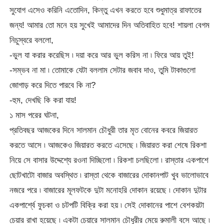
সুযোগ এসেও করিনি এতোদিন, কিন্তু এখন করতে হবে শুধুমাত্র রাফাতের
জন্য! আমার তো মনে হয় সুখেই আমাদের দিন অতিবাহিত হবে! শায়লা বেগম
নিচুস্বরে বললো,
-ভুল যা করার করেছিস ৷ দয়া করে আর ভুল করিস না ৷ ফিরে আয় তুই!
-সম্ভব না মা ৷ তোমাকে যেটা বললাম সেটার জবাব দাও, তুমি টাকাগুলো
জোগাড় করে দিতে পারবে কি না?
-হুম, দেখছি কি করা যায়!
১ মাস পরের ঘটনা,
প্রতিবছর আজকের দিনে সালমান চৌধুরী তার মৃত বোনের কবরে জিয়ারত
করতে আসে ৷ আজকেও জিয়ারত করতে এসেছে ৷ জিয়ারত করা শেষে রিকশা
নিয়ে সে বাসার উদ্দেশ্যে রওনা দিচ্ছিলো ৷ রিকশা চলছিলো ৷ রাস্তার একপাশে
ছোটখাটো বাজার অবস্থিত ৷ রাস্তা থেকে বাজারের দোকানপাট খুব ভালোভাবে
নজরে পরে ৷ বাজারের মূলফটকে দুটা মনোহরি দোকান রয়েছে ৷ দোকান দুটার
একপার্শ্বে ফুচকা ও চটপটি বিক্রি করা হয় ৷ সেই দোকানের পাশে বেশকয়টা
চেয়ার রাখা হয়েছে ৷ একটা চেয়ারে সালমান চৌধুরীর মেয়ে রুমালী বসে আছে ৷