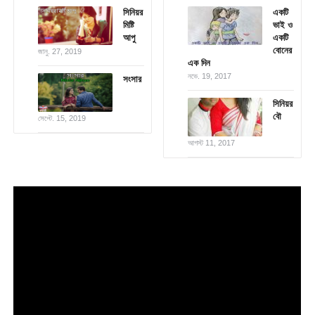
সিনিয়র
একটি
মিষ্টি
ভাই ও
আপু
একটি
বোনের
জানু. 27, 2019
এক দিন
নভে. 19, 2017
সংসার
সিনিয়র
বৌ
সেপ্টে. 15, 2019
আগস্ট 11, 2017