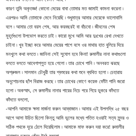
কারণ তুমি অকৃতজ্ঞ! কোনো মেয়ের বাবা তোমার মত জামাই কামনা করেনা ৷
এরপরও আমি তোমাকে মেনে নিয়েছি ৷ শুধুমাত্র আমার মেয়েকে ভালোবাসি
বলে ৷ আমার তো বয়স শেষ, আর কয়বছরই বা বাঁচবো ৷ জীবনের শেষ
মুহূর্তগুলো উপভোগ করতে চাই ৷ কারো মুখে আমি আর দুঃখের রেখা দেখতে
চাইনা ৷ খুব ইচ্ছা করে আমার মেয়ের পাশে বসে ওর মাথায় হাত বুলিয়ে দিয়ে
মনখুলে কথা বলতে ৷ জানিনা সেই সুযোগ হবে কিনা! রুমালীর নানা কথাগুলো
বলতে বলতে আবেগাপ্লুত হয়ে গেলো ৷ তার চোখে পানি ৷ অনবরত ঝরছে
অশ্রুজল ৷ সালমান চৌধুরী তার শ্বশুরের কথা শুনে ব্যথিত হলো ৷ চেহারায়
অনুশোচনার ছাঁপ বিরাজ করছে ৷ তার চোখের কোণে কয়েক ফোঁটা পানি জরো
হলো ৷ অকস্মাৎ, সে রুমালীর নানার পায়ের নিচে পরে গিয়ে ডুকরে কাঁদতে
কাঁদতে বললো,
-আপনি আমাকে ক্ষমা মার্জনা করুন আব্বাজান ৷ আমার এই উপলদ্ধি ২৫ বছর
আগে আসা উচিত ছিলো কিন্তু আমি ভুলের মধ্যে পতিত হওয়াই সত্য সুন্দর ও
সঠিক পথকে দূরে ঠেলে দিয়েছিলাম ৷ আমাকে মাফ করুন দয়া করে! রুমালীর