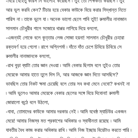
-বিয়ে যেহেতু করিস নি ভালোই করেছিস ৷ তুই তো শিক্ষকতা করছিস ৷ তুই
আর ভুল করবি কেন? টিচার হয়ে বেকার কাউকে বিয়ে করার সিদ্ধান্ত নিতে
পারিস না ৷ তাকে ভুলে যা ৷ অনেক ভালো ছেলে পাবি তুই! রুমালীর নানাজান
সালমান চৌধুরীর গালে সজোরে থাপ্পর লাগিয়ে দিয়ে বললো,
-এজন্যই লোকে বলে কুত্তার লেজ সোজা হয়না! সালমান চৌধুরীর চেহারা
রক্তবর্ণ হয়ে গেলো ৷ রাগে অগ্নিশর্মা ৷ দাঁতে দাঁত চেপে চিবিয়ে চিবিয়ে সে
রুমালীর নানাজানকে বললো,
-রাখ বুড়া ব্যাটা তোর জ্ঞান দেওয়া ৷ আমি বেকার ছিলাম বলে তুইও তোর
মেয়েকে আমার হাতে তুলে দিস নি, আর আজকে জ্ঞান দিতে আসছিস?
ভাবছিস তোর নিকট ক্ষমা চেয়েছি বলে তোর সব কথা মেনে নেবো? কখনই না
৷ আমি ভুলেও আমার মেয়েকে বেকার ছেলের সঙ্গে বিয়ে দিবোনা! রুমালী
জোরালো কন্ঠে বলে উঠলো,
-বাবা, তোমাদের কাউকে আমার দরকার নেই ৷ আমি যথেষ্ঠ ম্যাচিউর একজন
মেয়ে! আমার নিজস্ব মত প্রকাশের অধিকার ও স্বাধীনতা রয়েছে ৷ আমি
যাবতীয় বৈধ কাজ করার অধিকার রাখি ৷ আমি নিজ ইচ্ছায় বিয়েটাও করতে পারি ৷