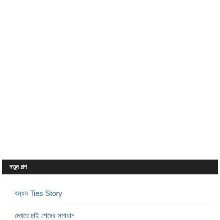
নতুন গল্প
বন্ধন Ties Story
দেখতে চাই শেষের সমাধান