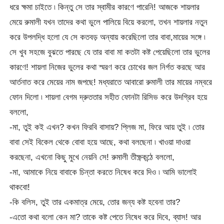
ধরে ক্ষমা চাইতে ৷ কিন্তু সে তার স্বামীর কারণে পারেনি! আজকে শায়লার
মেয়ে রুমালী যখন তাদের কথা ভুলে পালিয়ে বিয়ে করলো, তখন শায়লার নতুন
করে উপলদ্ধি হলো যে সে কতবড় অন্যায় করেছিলো তার বাবা,মায়ের সঙ্গে ৷
সে খুব সহজে বুঝতে পারছে যে তার বাবা মা কতটা কষ্ট পেয়েছিলো তার ভুলের
কারণে! শায়লা নিজের ভুলের কথা স্মরণ করে চোখের জল নির্গত করছে আর
আর্তনাত করে মেয়ের নাম জপছে! মধ্যরাতে আবারো রুমালী তার মায়ের নম্বরে
ফোন দিলো ৷ শায়লা বেগম দ্রুততার সহীত ফোনটা রিসিভ করে উদগ্রিব হয়ে
বললো,
-মা, তুই কই এখন? কখন ফিরবি বাসায়? প্লিজ মা, ফিরে আয় তুই ৷ তোর
বাবা সেই বিকেল থেকে বোবা হয়ে আছে, কথা বলছেনা ৷ খাওয়া দাওয়া
করছেনা, এখনো কিছু মুখে নেয়নি সে! রুমালী তীক্ষ্ণকন্ঠে বললো,
-মা, আমাকে নিয়ে বাবাকে চিন্তা করতে নিষেধ করে দিও ৷ আমি ভালোই
থাকবো!
-কি বলিস, তুই তার একমাত্র মেয়ে, তোর জন্য কষ্ট হবেনা তার?
-এতো কথা বলো কেন মা? তাকে কষ্ট পেতে নিষেধ করে দিবে, ব্যাস! আর