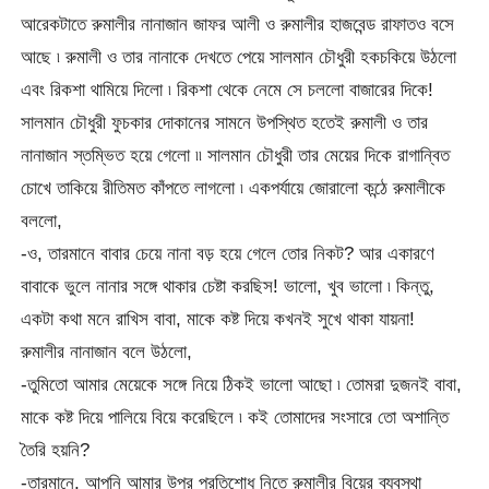
আরেকটাতে রুমালীর নানাজান জাফর আলী ও রুমালীর হাজবেন্ড রাফাতও বসে
আছে ৷ রুমালী ও তার নানাকে দেখতে পেয়ে সালমান চৌধুরী হকচকিয়ে উঠলো
এবং রিকশা থামিয়ে দিলো ৷ রিকশা থেকে নেমে সে চললো বাজারের দিকে!
সালমান চৌধুরী ফুচকার দোকানের সামনে উপস্থিত হতেই রুমালী ও তার
নানাজান স্তম্ভিত হয়ে গেলো ৷৷ সালমান চৌধুরী তার মেয়ের দিকে রাগান্বিত
চোখে তাকিয়ে রীতিমত কাঁপতে লাগলো ৷ একপর্যায়ে জোরালো কন্ঠে রুমালীকে
বললো,
-ও, তারমানে বাবার চেয়ে নানা বড় হয়ে গেলে তোর নিকট? আর একারণে
বাবাকে ভুলে নানার সঙ্গে থাকার চেষ্টা করছিস! ভালো, খুব ভালো ৷ কিন্তু,
একটা কথা মনে রাখিস বাবা, মাকে কষ্ট দিয়ে কখনই সুখে থাকা যায়না!
রুমালীর নানাজান বলে উঠলো,
-তুমিতো আমার মেয়েকে সঙ্গে নিয়ে ঠিকই ভালো আছো ৷ তোমরা দুজনই বাবা,
মাকে কষ্ট দিয়ে পালিয়ে বিয়ে করেছিলে ৷ কই তোমাদের সংসারে তো অশান্তি
তৈরি হয়নি?
-তারমানে, আপনি আমার উপর প্রতিশোধ নিতে রুমালীর বিয়ের ব্যবস্থা