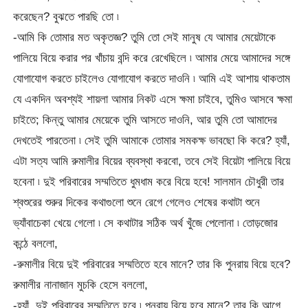
করেছেন? বুঝতে পারছি তো ৷
-আমি কি তোমার মত অকৃতজ্ঞ? তুমি তো সেই মানুষ যে আমার মেয়েটাকে
পালিয়ে বিয়ে করার পর খাঁচায় বন্দি করে রেখেছিলে ৷ আমার মেয়ে আমাদের সঙ্গে
যোগাযোগ করতে চাইলেও যোগাযোগ করতে দাওনি ৷ আমি এই আশায় থাকতাম
যে একদিন অবশ্যই শায়লা আমার নিকট এসে ক্ষমা চাইবে, তুমিও আসবে ক্ষমা
চাইতে; কিন্তু আমার মেয়েকে তুমি আসতে দাওনি, আর তুমি তো আমাদের
দেখতেই পারতেনা ৷ সেই তুমি আমাকে তোমার সমকক্ষ ভাবছো কি করে? হ্যাঁ,
এটা সত্য আমি রুমালীর বিয়ের ব্যবস্থা করবো, তবে সেই বিয়েটা পালিয়ে বিয়ে
হবেনা ৷ দুই পরিবারের সম্মতিতে ধুমধাম করে বিয়ে হবে! সালমান চৌধুরী তার
শ্বশুরের শুরুর দিকের কথাগুলো শুনে রেগে গেলেও শেষের কথাটা শুনে
ভ্যাঁবাচেকা খেয়ে গেলো ৷ সে কথাটার সঠিক অর্থ খুঁজে পেলোনা ৷ তোড়জোর
কন্ঠে বললো,
-রুমালীর বিয়ে দুই পরিবারের সম্মতিতে হবে মানে? তার কি পুনরায় বিয়ে হবে?
রুমালীর নানাজান মুচকি হেসে বললো,
-হ্যাঁ, দুই পরিবারের সম্মতিতে হবে ৷ পুনরায় বিয়ে হবে মানে? তার কি আগে