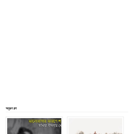
অনুরূপ গল্প