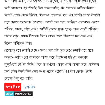
আমি বিয়ে করেছি এটা তো জেনে গিয়েছিলো, যদিও সেটা মিথ্যা তথ্য ছিলো ৷
আমি রাফাতকে খুব শীঘ্রই বিয়ে করতে যাচ্ছি এটা তোমাকে জানিয়ে দিলাম!
রুমালী চেয়ার থেকে উঠলো, রাফাতও! রাফাতের হাত ধরে রুমালী চলতে লাগলো
নতুন জগতে প্রবেশের উদ্দেশ্যে ৷ রুমালী মনে মনে বলছিলো বেকারদের কোনো
পরিবার, সমাজ, রাষ্ট্র নেই ৷ প্রতিটি বেকার যুবক হচ্ছে একক একটি পরিবার ৷
তাদের রাষ্ট্র, সমাজ নিজেকে ঘিরে ৷ তাদের পাশে দাঁড়ানোর মত কেউ নেই
নিজের অস্তিত্ব ছাড়া!
এতোটুকু বলে রুমালী থেমে গেলো ৷ চাপা কষ্ট বুকে রেখে রুমালী মনে মনে
বললো- আমিও তো রাফাতকে আপন করে নিতাম না যদি সে অন্তরঙ্গ
মুহূর্তগুলো গোপনে ভিডিও করে না রাখতো ৷ মূলত লোক লজ্জার ভয়ে, সম্মানের
কথা ভেবে উচ্চশিক্ষিত মেয়ে হওয়া সত্বেও ইন্টার পাশ করা বেকার একটা
ছেলের পিছু পরে আছি!
গল্পের বিষয়:
দু:খদায়ক