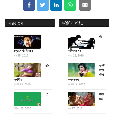
আরও গল্প
সর্বাধিক পঠিত
বউ
রক্তলোভী নিশাচর
অফিসের বস
জুন 25, 2018
জানু. 23, 2018
আমি
একটি
সত্য
ঘটনা
অশ্লীল
অবলম্বনে
জুলাই 25, 2019
আগস্ট 12, 2017
IC
বাসর
রাত
এপ্রিল 21, 2020
জুন 17, 2017