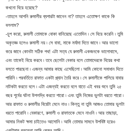
কখনো বিয়ে হয়েছে?
-তাহলে আপনি রুমালীর ব্যপারটা জানেন না? তাহলে এতোক্ষণ কাকে কি
বললাম?
-চুপ করো, রুমালী তোমাকে বোকা বানিয়েছে এতোদিন ৷ সে বিয়ে করেনি ৷ তুমি
অকৃতজ্ঞ হলেও রুমালী নয় ৷ সে বাবা, মাকে মর্যাদা দিতে জানে ৷ আর ভালো
করে জানে কোনটা সঠিক পথ! এটা সত্য যে রুমালী একজনকে ভালোবাসে,
এবং তাকেই বিয়ে করবে ৷ তবে ছেলেটা বেকার বলে তোমাদেরকে বিয়ের কথা
বলতে পারছেনা ৷ এজন্য আমার কাছে এসেছিলো ৷ আমি কোনো সমাধান দিতে
পারিনি ৷ পরবর্তিতে রাফাত একটা প্ল্যান তৈরি করে ৷ সে রুমালীকে পালিয়ে যাবার
নাটকটা করতে বলে ৷ এটা এজন্যই করতে বলে যাতে এই খবর শুনে তুমি ২৫
বছর পূর্বের ঘটনা উপলদ্ধি করতে পারো ৷ এবং তুমি নিজের ভুলটা ধরতে পারো ৷
আর রাফাত ও রুমালীর বিয়েটা মেনে নাও ৷ কিন্তু না তুমি আজও তোমার ভুলটা
ধরতে পারোনি ৷ যেকারণে, রুমালী ও রাফাতকে মেনে নাওনি ৷ আর তাছাড়া,
আমার নিকট ক্ষমা চাইতেও আসোনি ৷ আমি তোমার সামনে উপবিষ্ট হয়েও
একটাবার বললেনা আমি কেমন আছি ৷