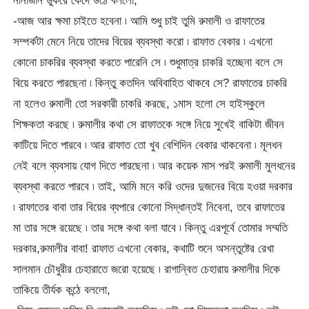
নানাজান ডুকরে কেঁদে উঠে বললো,
-আজ আর ক্ষমা চাইতে হবেনা ৷ আমি শুধু চাই তুমি রুমালী ও রাফাতের
সম্পর্কটা মেনে নিয়ে তাদের বিয়ের ব্যবস্থা করো ৷ রাফাত বেকার ৷ এখনো
কোনো চাকরির ব্যবস্থা করতে পারেনি সে ৷ শুধুমাত্র চাকরি হচ্ছেনা বলে সে
বিয়ে করতে পারছেনা ৷ কিন্তু কতদিন অবিবাহিত থাকবে সে? রাফাতের চাকরি
না হলেও রুমালী তো সরকারী চাকরি করছে, ১মাস হলো সে হাইস্কুলে
শিক্ষকতা করছে ৷ রুমালীর কথা সে রাফাতকে সঙ্গে নিয়ে সুখেই বাকিটা জীবন
কাটিয়ে দিতে পারবে ৷ আর রাফাত তো খুব বেশিদিন বেকার থাকবেনা ৷ মূলধন
নেই বলে ব্যবসায় যোগ দিতে পারছেনা ৷ আর কয়েক মাস পরই রুমালী মুলধনের
ব্যবস্থা করতে পারবে ৷ তাই, আমি মনে করি ওদের দুজনের বিয়ে হওয়া দরকার
৷ রাফাতের বাবা তার বিয়ের ব্যপারে কোনো সিদ্ধান্তই নিবেনা, তবে রাফাতের
মা তার সঙ্গে রয়েছে ৷ তার সঙ্গে কথা বলা যাবে ৷ কিন্তু এরপূর্বে তোমার সম্মতি
দরকার,রুমালীর বাবা! রাফাত এখনো বেকার, কথাটি শুনে অসন্তুষ্টের রেখা
সালমান চৌধুরীর চেহারাতে জরো হয়েছে ৷ রাগান্বিত চেহারায় রুমালীর দিকে
তাকিয়ে তীর্যক কন্ঠে বললো,