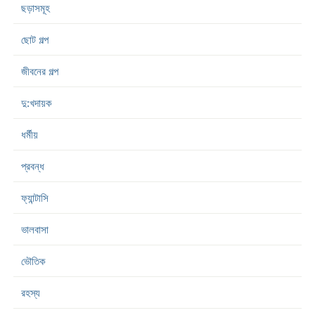
ছড়াসমূহ
ছোট গল্প
জীবনের গল্প
দু:খদায়ক
ধর্মীয়
প্রবন্ধ
ফ্যান্টাসি
ভালবাসা
ভৌতিক
রহস্য