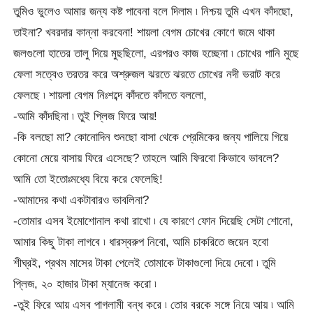
তুমিও ভুলেও আমার জন্য কষ্ট পাবেনা বলে দিলাম ৷ নিশ্চয় তুমি এখন কাঁদছো,
তাইনা? খবরদার কান্না করবেনা! শায়লা বেগম চোখের কোণে জমে থাকা
জলগুলো হাতের তালু দিয়ে মুছছিলো, এরপরও কাজ হচ্ছেনা ৷ চোখের পানি মুছে
ফেলা সত্বেও তরতর করে অশ্রুজল ঝরতে ঝরতে চোখের নদী ভরাট করে
ফেলছে ৷ শায়লা বেগম নিঃশব্দে কাঁদতে কাঁদতে বললো,
-আমি কাঁদছিনা ৷ তুই প্লিজ ফিরে আয়!
-কি বলছো মা? কোনোদিন শুনছো বাসা থেকে প্রেমিকের জন্য পালিয়ে গিয়ে
কোনো মেয়ে বাসায় ফিরে এসেছে? তাহলে আমি ফিরবো কিভাবে ভাবলে?
আমি তো ইতোঃমধ্যে বিয়ে করে ফেলেছি!
-আমাদের কথা একটাবারও ভাবলিনা?
-তোমার এসব ইমোশোনাল কথা রাখো ৷ যে কারণে ফোন দিয়েছি সেটা শোনো,
আমার কিছু টাকা লাগবে ৷ ধারস্বরুপ নিবো, আমি চাকরিতে জয়েন হবো
শীঘ্রই, প্রথম মাসের টাকা পেলেই তোমাকে টাকাগুলো দিয়ে দেবো ৷ তুমি
প্লিজ, ২০ হাজার টাকা ম্যানেজ করো ৷
-তুই ফিরে আয় এসব পাগলামী বন্ধ করে ৷ তোর বরকে সঙ্গে নিয়ে আয় ৷ আমি