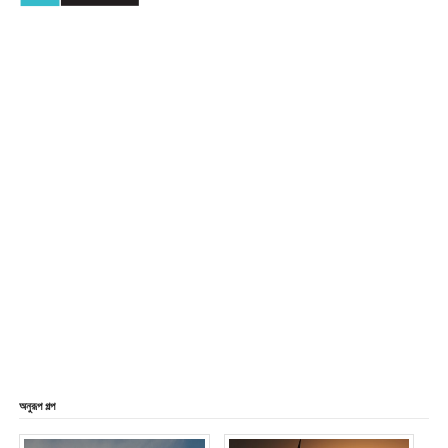
অনুরূপ গল্প