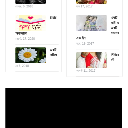
ফেব্রু. 6, 2018
জুন 17, 2017
হিয়ার
একটি
ভাই ও
একটি
বোনের
অন্তরালে
এক দিন
সেপ্টে. 17, 2020
নভে. 19, 2017
একটি
সিনিয়র
কবিতা
বৌ
মে 7, 2018
আগস্ট 11, 2017