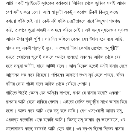
আমি একটি প্রাইভেট ব্যাংকের কর্মকতা। সিনিয়র থেকে জুনিয়র সবাই আমায়
বেশ সমীহ করে চলে। আমি মানুষটা একটু একরোখা ঠিকই কিন্তু কাজে
কখনো ফাঁকি দেই না। কেউ যদি ফাঁকি দেয়?তাহলে রাগে কিছুক্ষণ গজগজ
করি, তারপরে পুরো কাজটা এক দমে করিয়ে নেই। এই জন্য ম্যানেজার স্যারও
আমার উপর খুবই খুশি। সারাদিন অফিসে কেমন যেন উদাস হয়ে বসে আছি,
মাথায় শুধু একটা প্রশ্নই ঘুরে, ‘এতগুলো টাকা কোথায় রেখেছে তনুশ্রী?’
হয়তো খেয়ালের ভুলেই সকালে ওভাবে বলেছে! সবসময় অফিস থেকে বের
হতে সন্ধ্যা আটটা, সাড়ে আটটা বাজে। আজ বিকেল হতেই মনটা বাসায় যেতে
আন্দোলন শুরু করে দিয়েছে। পশ্চিমের আকাশে তখন সূর্য হেলে পড়ছে, ঘড়ির
কাঁটায় সোয়া পাঁচটা বাজে অফিস থেকে বেরিয়ে গেলাম।
গাড়িতে উঠেই কেমন যেন অস্থির লাগছে, কখন যে বাসায় যাবো? একরাশ
কল্পনায় আমি যেনো হারিয়ে গেলাম। এইতো সেদিন তনুশ্রীর সাথে আমার বিয়ে
হলো। আদর করে আমি ওকে তনু বলে ডাকি। বেশ খামখেয়ালী আমার তনু,
এরজন্য কতোদিন ওকে বকেছি আমি। কিন্তু তনু আমায় খুব ভালোবাসে, ওর
ভালোবাসার কাছে বরাবরই আমি হেরে যাই। ওর স্বপ্ন ছিলো নিজের বাসায়