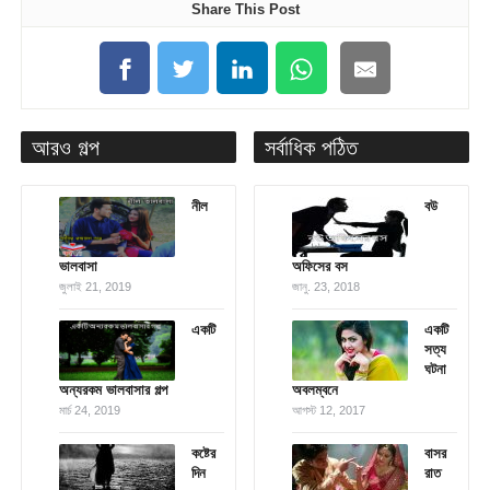
Share This Post
আরও গল্প
সর্বাধিক পঠিত
নীল
বউ
ভালবাসা
অফিসের বস
জুলাই 21, 2019
জানু. 23, 2018
একটি
একটি
সত্য
ঘটনা
অন্যরকম ভালবাসার গল্প
অবলম্বনে
মার্চ 24, 2019
আগস্ট 12, 2017
কষ্টের
বাসর
দিন
রাত