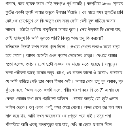
থাকবে, বছর দুয়েক আগে সেই স্বপ্নও পূর্ণ করেছি। বনশ্রীতে ১৮০০ স্কয়ার
ফুটের একটা ফ্ল্যাট আমার তনুকে উপহার দিয়েছি। ওর হাতে যখন ফ্ল্যাটের চাবি
দেই,ওর চোখেমুখে সে কি আনন্দ যেন সদ্য ফোটা বেলী ফুল দাঁড়িয়ে আমার
সামনে। হঠাৎই ঝাপিয়ে পড়েছিলো আমার বুকে। সেই উষ্ণতা কি ভোলা যায়,
সেই হাসিমুখ কি আমি ভুলতে পারি? কিন্তু আজ তনু কি করলো?
কলিংবেল দিতেই তপন দরজা খুলে দিলো। দেখতে দেখতে তপনও কতো বড়ো
হয়ে গেলো। আমার ছেলেটা এখন ক্লাস সেভেনের ছাত্র। দেখতে আমার
মতো হলেও, তপনের চোখ দুটো একদম ওর মায়ের মতো হয়েছে। সমুদ্রের
মতো গভীরতা আছে আমার তনুর চোখে, ওর কাজল কালো ঔ দুচোখে কতোবার
যে আমি হারিয়ে গেছি তার কোন হিসাব নেই। আমায় দেখে তনু খুব অবাক, ব্রু
কুঁচকে বলে, ‘আজ এতো জলদি এলে, শরীর খারাপ করে নি তো?’ আমার যে
কেবল তোমার কথা মনে পড়ছিলো অফিসে। তোমার জন্যই তো ছুটে এলাম
অফিস থেকে। তনু এবার একটু লজ্জা পেয়ে গেলো। লজ্জা পেলে ওর গাল যখন
লাল হয়ে যায়, আমি তখন আরেকবার ওর প্রেমে পড়ে যাই। তনুর গলা
খাঁকারিতে আমি একটু অপ্রস্তুত হয়ে যাই, দেখি মা ছেলে দু’জনে মিলে