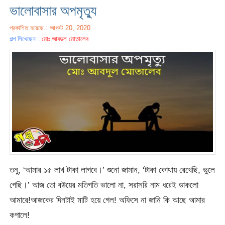
ভালোবাসার অপমৃত্যু
প্রকাশিত হয়েছে : আগস্ট 20, 2020
গল্প লিখেছেন :
মোঃ আবদুল মোতালেব
তনু, ‘আমার ১৫ লাখ টাকা লাগবে।’ শুনো জামান, ‘টাকা কোথায় রেখেছি, ভুলে
গেছি।’ আজ তো বউয়ের মতিগতি ভালো না, সরাসরি নাম ধরেই ডাকলো
আমারে!আজকের দিনটাই মাটি হয়ে গেল! অফিসে না জানি কি আছে আমার
কপালে!