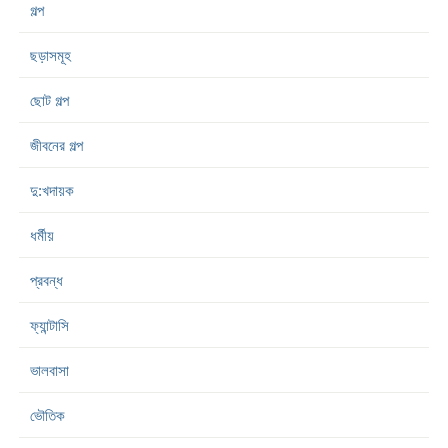
গল্প
ছড়াসমূহ
ছোট গল্প
জীবনের গল্প
দু:খদায়ক
ধর্মীয়
প্রবন্ধ
ফ্যান্টাসি
ভালবাসা
ভৌতিক