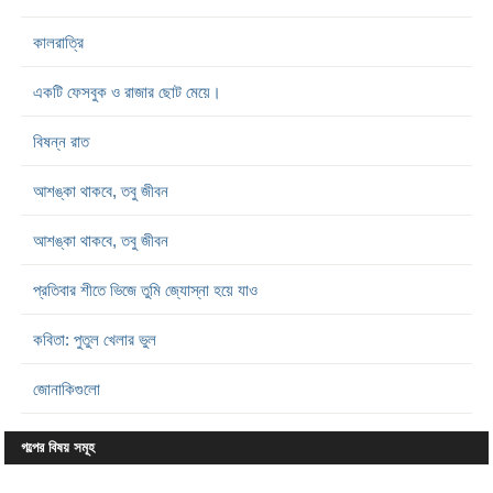
কালরাত্রি
একটি ফেসবুক ও রাজার ছোট মেয়ে।
বিষন্ন রাত
আশঙ্কা থাকবে, তবু জীবন
আশঙ্কা থাকবে, তবু জীবন
প্রতিবার শীতে ভিজে তুমি জ্যোস্না হয়ে যাও
কবিতা: পুতুল খেলার ভুল
জোনাকিগুলো
গল্পের বিষয় সমূহ