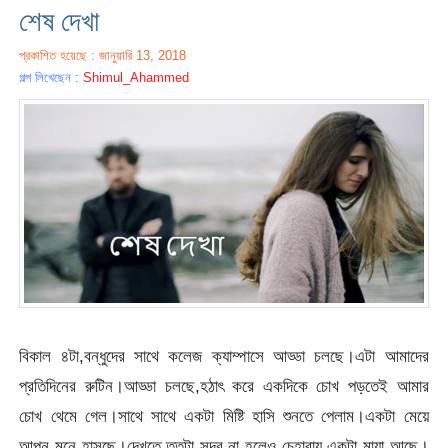
শেষ দেখা
প্রকাশিত হয়েছে : জানুয়ারি 13, 2018
গল্প লিখেছেন :
Shimul_Ahammed
বিকাল ৪টা,বন্ধুদের সাথে কলেজ ক্যাম্পাসে আড্ডা চলছে।এটা আমাদের
প্রতিদিনের রুটিন।আড্ডা চলছে,হঠাৎ করে একদিকে চোখ পড়তেই আমার
চোখ থেমে গেল।সাথে সাথে একটা মিষ্টি হাসি শুনতে পেলাম।একটা মেয়ে
আপন মনে হাসছে।দেখতে ততটা সুন্দর না হলেও চেহারায় একটা মায়া আছে।