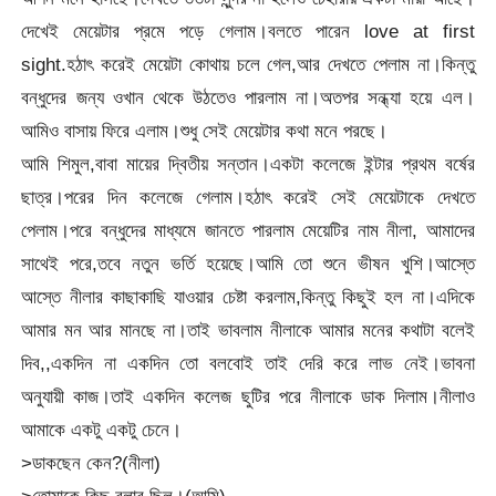
দেখেই মেয়েটার প্রমে পড়ে গেলাম।বলতে পারেন love at first
sight.হঠাৎ করেই মেয়েটা কোথায় চলে গেল,আর দেখতে পেলাম না।কিন্তু
বন্ধুদের জন্য ওখান থেকে উঠতেও পারলাম না।অতপর সন্ধ্যা হয়ে এল।
আমিও বাসায় ফিরে এলাম।শু
ধু সেই মেয়েটার কথা মনে পরছে।
আমি শিমুল,বাবা মায়ের দ্বিতীয় সন্তান।একটা কলেজে ইন্টার প্রথম বর্ষের
ছাত্র।পরের দিন কলেজে গেলাম।হঠাৎ করেই সেই মেয়েটাকে দেখতে
পেলাম।পরে বন্ধুদের মাধ্যমে জানতে পারলাম মেয়েটির নাম নীলা, আমাদের
সাথেই পরে,তবে নতুন ভর্তি হয়েছে।আমি তো শুনে ভীষন খুশি।আস্তে
আস্তে নীলার কাছাকাছি যাওয়ার চেষ্টা করলাম,কিন্তু কিছুই হল না।এদিকে
আমার মন আর মানছে না।তাই ভাবলাম নীলাকে আমার মনের কথাটা বলেই
দিব,,একদিন না একদিন তো বলবোই তাই দেরি করে লাভ নেই।ভাবনা
অনুযায়ী কাজ।তাই একদিন কলেজ ছুটির পরে নীলাকে ডাক দিলাম।নীলাও
আমাকে একটু একটু চেনে।
>ডাকছেন কেন?(নীলা)
>তোমাকে কিছু বলার ছিল।(আমি)