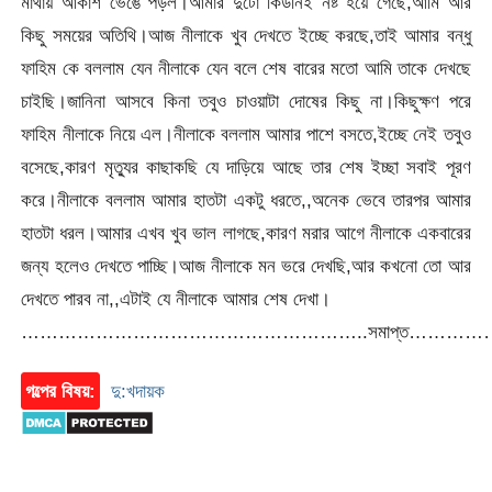
মাথায় আকাশ ভেঙে পড়ল।আমার দুটো কিডনিই নষ্ট হয়ে গেছে,আমি আর
কিছু সময়ের অতিথি।আজ নীলাকে খুব দেখতে ইচ্ছে করছে,তাই আমার বন্ধু
ফাহিম কে বললাম যেন নীলাকে যেন বলে শেষ বারের মতো আমি তাকে দেখছে
চাইছি।জানিনা আসবে কিনা তবুও চাওয়াটা দোষের কিছু না।কিছুক্ষণ পরে
ফাহিম নীলাকে নিয়ে এল।নীলাকে বললাম আমার পাশে বসতে,ইচ্ছে নেই তবুও
বসেছে,কারণ মৃত্যুর কাছাকছি যে দাড়িয়ে আছে তার শেষ ইচ্ছা সবাই পূরণ
করে।নীলাকে বললাম আমার হাতটা একটু ধরতে,,অনেক ভেবে তারপর আমার
হাতটা ধরল।আমার এখব খুব ভাল লাগছে,কারণ মরার আগে নীলাকে একবারের
জন্য হলেও দেখতে পাচ্ছি।আজ নীলাকে মন ভরে দেখছি,আর কখনো তো আর
দেখতে পারব না,,এটাই যে নীলাকে আমার শেষ দেখা।
………………………………………………..সমাপ্ত………
গল্পের বিষয়:
দু:খদায়ক