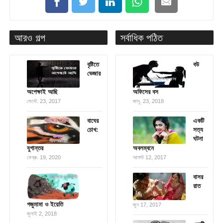
আরও গল্প
সর্বাধিক পঠিত
বৃষ্টিতে
বউ
ভেজার
অপেক্ষাই আছি
অফিসের বস
সেপ্টে. 23, 2017
জানু. 23, 2018
বাঘের
একটি
চোখ:
সত্য
ঘটনা
যুগান্তর
অবলম্বনে
ফেব্রু. 19, 2020
আগস্ট 12, 2017
বাসর
রাত
গজুমামা ও ইয়েতি
জুন 17, 2017
জুলাই 2, 2018