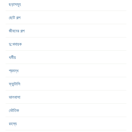
ছড়াসমূহ
ছোট গল্প
জীবনের গল্প
দু:খদায়ক
ধর্মীয়
প্রবন্ধ
ফ্যান্টাসি
ভালবাসা
ভৌতিক
রহস্য