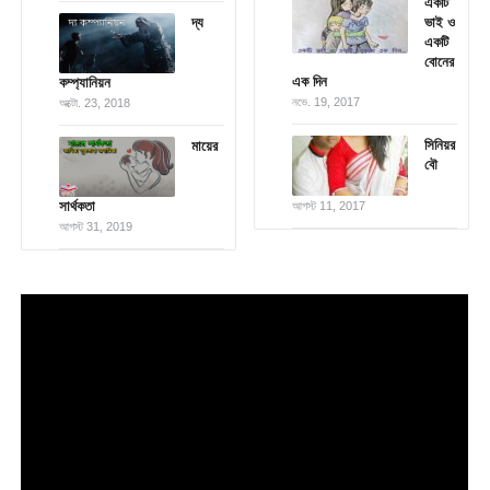
একটি
দ্য
ভাই ও
একটি
বোনের
এক দিন
কম্প্যানিয়ন
নভে. 19, 2017
অক্টো. 23, 2018
সিনিয়র
মায়ের
বৌ
সার্থকতা
আগস্ট 11, 2017
আগস্ট 31, 2019