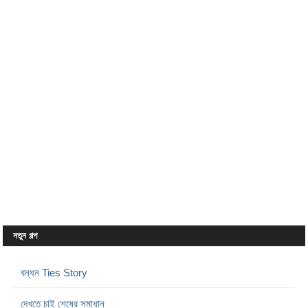
নতুন গল্প
বন্ধন Ties Story
দেখতে চাই শেষের সমাধান