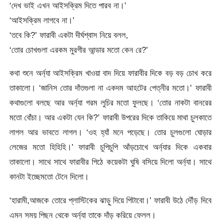
‘দেখ ভাই এখন আইসক্রিম দিতে পারব না।’
‘আইসক্রিম লাগবে না।’
‘তবে কি?’ ফারাবী একটা দীর্ঘশ্বাস নিয়ে বলল,
‘তোর চোখগুলা এরকম মুরগীর আন্ডার মতো কেন রে?’
কথা শুনে অর্ন্যা আইসক্রিম খাওয়া বাদ দিয়ে ফারাবীর দিকে বড় বড় চোখ করে
তাকালো। ‘জানিস তোর দাঁতগুলা না একদম আহটের পেত্নীর মতো।’ ফারাবী
কথাগুলো বলছে আর অর্ন্যা গরম লুচির মতো ফুলছে। ‘তোর নাকটা বানরের
মতো বোঁচা। আর একটা যেন কি?’ ফারাবী উপরের দিকে তাকিয়ে মাথা চুলকাতে
লাগল আর ভাবতে লাগল। ‘ওহ হ্যাঁ মনে পড়েছে। তোর চুলগুলো ঘোড়ার
লেজের মতো হিহিহি।’ ফারাবী চুপিচুপি আঁড়চোখে অর্ন্যার দিকে একবার
তাকালো। সাথে সাথে ফারাবীর পিঠে কয়েকটা ঘুষি বসিয়ে দিলো অর্ন্যা। সাথে
কানটা ইচ্ছেমতো টেনে দিলো।
‘হারামী,আজকে তোরে প্লাস্টিকের ঝাড়ু দিয়ে পিটাবো।’ ফারাবী উঠে দৌঁড় দিবে
এমন সময় পিছন থেকে অর্ন্যা তাকে দাঁড় করিয়ে ফেলল।