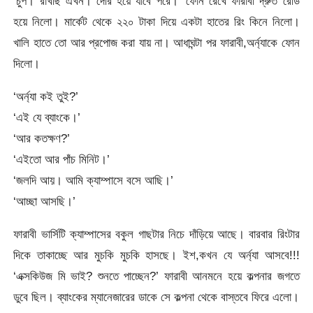
‘চুপ। রাখছি এখন। দেরি হয়ে যাবে পরে।’ ফোন রেখে ফারাবী দ্রুত রেডি
হয়ে নিলো। মার্কেট থেকে ২২০ টাকা দিয়ে একটা হাতের রিং কিনে নিলো।
খালি হাতে তো আর প্রপোজ করা যায় না। আধাঘন্টা পর ফারাবী,অর্ন্যাকে ফোন
দিলো।
‘অর্ন্যা কই তুই?’
‘এই যে ব্যাংকে।’
‘আর কতক্ষণ?’
‘এইতো আর পাঁচ মিনিট।’
‘জলদি আয়। আমি ক্যাম্পাসে বসে আছি।’
‘আচ্ছা আসছি।’
ফারাবী ভার্সিটি ক্যাম্পাসের বকুল গাছটার নিচে দাঁড়িয়ে আছে। বারবার রিংটার
দিকে তাকাচ্ছে আর মুচকি মুচকি হাসছে। ইশ,কখন যে অর্ন্যা আসবে!!!
‘এক্সকিউজ মি ভাই? শুনতে পাচ্ছেন?’ ফারাবী আনমনে হয়ে কল্পনার জগতে
ডুবে ছিল। ব্যাংকের ম্যানেজারের ডাকে সে কল্পনা থেকে বাস্তবে ফিরে এলো।