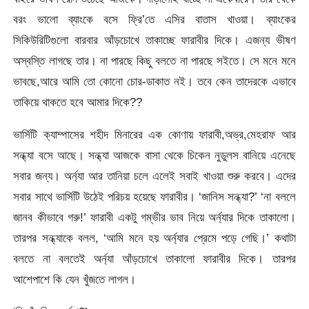
বরং ভালো ব্যাংকে বসে ফ্রি’তে এসির বাতাস খাওয়া। ব্যাংকের
সিকিউরিটিগুলো বারবার আঁড়চোখে তাকাচ্ছে ফারাবীর দিকে। এজন্য ভীষণ
অস্বস্তি লাগছে তার। না পারছে কিছু বলতে না পারছে সইতে। সে মনে মনে
ভাবছে,আরে আমি তো কোনো চোর-ডাকাত নই। তবে কেন তাদেরকে এভাবে
তাকিয়ে থাকতে হবে আমার দিকে??
ভার্সিটি ক্যাম্পাসের শহীদ মিনারের এক কোণায় ফারাবী,অভ্র,মেহরাফ আর
সন্ধ্যা বসে আছে। সন্ধ্যা আজকে বাসা থেকে চিকেন নুডুলস বানিয়ে এনেছে
সবার জন্য। অর্ন্যা আর তানিয়া চলে এলেই সবাই খাওয়া শুরু করবে। এদের
সবার সাথে ভার্সিটি উঠেই পরিচয় হয়েছে ফারাবীর। ‘জানিস সন্ধ্যা?’ ‘না বললে
জানব কীভাবে গরু!’ ফারাবী একটু গম্ভীর ভাব নিয়ে অর্ন্যার দিকে তাকালো।
তারপর সন্ধ্যাকে বলল, ‘আমি মনে হয় অর্ন্যার প্রেমে পড়ে গেছি।’ কথাটা
বলতে না বলতেই অর্ন্যা আঁড়চোখে তাকালো ফারাবীর দিকে। তারপর
আশেপাশে কি যেন খুঁজতে লাগল।