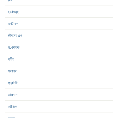
ছড়াসমূহ
ছোট গল্প
জীবনের গল্প
দু:খদায়ক
ধর্মীয়
প্রবন্ধ
ফ্যান্টাসি
ভালবাসা
ভৌতিক