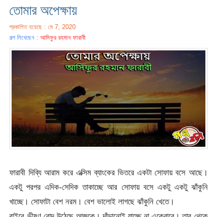
তোমার অপেক্ষায়
প্রকাশিত হয়েছে : মে 7, 2020
গল্প লিখেছেন :
আসিফুর রহমান ফারাবী
ফারাবী দিব্যি আরাম করে এক্সিম ব্যাংকের ভিতরে একটা সোফায় বসে আছে।
একটু পরপর এদিক-সেদিক তাকাচ্ছে আর সোফায় বসে একটু একটু ঝাঁকুনি
খাচ্ছে। সোফাটা বেশ নরম। বেশ ভালোই লাগছে ঝাঁকুনি খেতে।
বাইরে ভীষণ রোদ উঠেছে আজকে। দাঁড়ানোই যাচ্ছে না একেবারে। তার থেকে