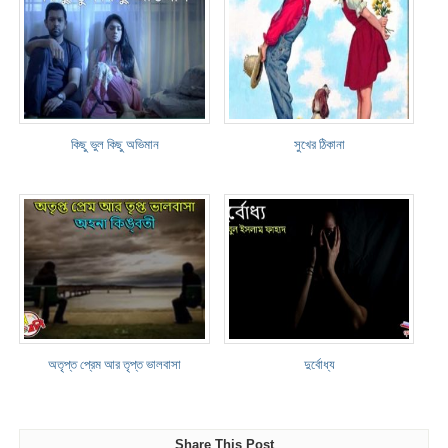
কিছু ভুল কিছু অভিমান
সুখের ঠিকানা
অতৃপ্ত প্রেম আর তৃপ্ত ভালবাসা
দুর্বোধ্য
Share This Post