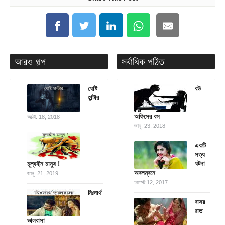
আরও গল্প
সর্বাধিক পঠিত
ঘোষ্ট
বউ
হান্টার
অফিসের বস
অক্টো. 18, 2018
জানু. 23, 2018
একটি
সত্য
ঘটনা
মূল্যহীন মানুষ !
অবলম্বনে
জানু. 21, 2019
আগস্ট 12, 2017
নিঃসার্থ
বাসর
রাত
ভালবাসা