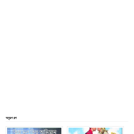
অনুরূপ গল্প