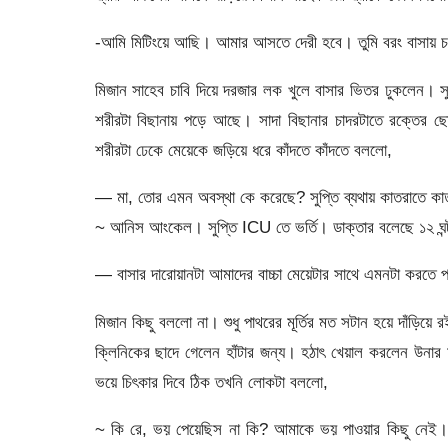
-আমি মিটিংয়ে আছি। আমার আসতে দেরী হবে। তুমি বরং বাসায় 
মিজান সাহেব চাবি দিয়ে দরজার লক খুলে বাসার ভিতর ঢুকলেন। স
শরীরটা বিছানায় পড়ে আছে। সাদা বিছানার চাদরটাতে রক্তের 
শরীরটা ঢেকে মেয়েকে জড়িয়ে ধরে কাঁদতে কাঁদতে বললো,
— মা, তোর এমন অবস্থা কে করেছে? সুপ্তি ব্যথায় কাতরাতে কাতর
~ আনিস আংকেল। সুপ্তি ICU তে ভর্তি। ডাক্তার বলেছে ১২ ঘন্ট
— বাসার দারোয়ানটা আমাদের বাচ্চা মেয়েটার সাথে এমনটা করতে 
মিজান কিছু বললো না। শুধু পাথরের মূর্তির মত সটান হয়ে দাঁড়িয়
ক্লিনিকের ছাদে গেলেন হাঁটার জন্য। হঠাৎ খেয়াল করলেন উনার
ভয়ে চিৎকার দিবে ঠিক তখনি লোকটা বললো,
~ কি রে, ভয় পেয়েছিস না কি? আমাকে ভয় পাওয়ার কিছু নেই।