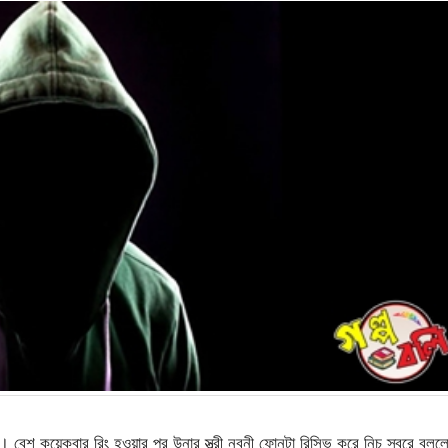
লো। বেশ কয়েকবার রিং হওয়ার পর উনার স্ত্রী নবনী ফোনটা রিসিভ করে নিচু স্বরে বলল