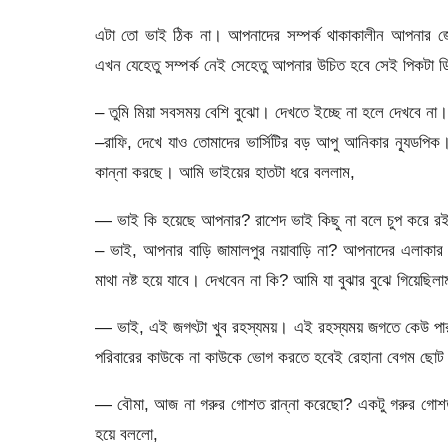
এটা তো ভাই ঠিক না। আপনাদের সম্পর্ক থাকাকালীন আপনার জ
এখন যেহেতু সম্পর্ক নেই সেহেতু আপনার উচিত হবে সেই পিকটা 
– তুমি মিয়া সবসময় বেশি বুঝো। দেখতে ইচ্ছে না হলে দেখবে 
–রাফি, দেখে যাও তোমাদের ভার্সিটির বড় আপু আনিকার ন্যূডপি
কান্না করছে। আমি ভাইয়ের হাতটা ধরে বললাম,
— ভাই কি হয়েছে আপনার? রাশেদ ভাই কিছু না বলে চুপ করে 
– ভাই, আপনার বাড়ি জামালপুর নয়াবাড়ি না? আপনাদের এলাকা
মাথা নষ্ট হয়ে যাবে। দেখবেন না কি? আমি যা বুঝার বুঝে গিয়েছি
— ভাই, এই জগৎটা খুব রহস্যময়। এই রহস্যময় জগতে কেউ পা
পরিবারের কাউকে না কাউকে ভোগ করতে হবেই রেহানা বেগম ছোট 
— বৌমা, আজ না গরুর গোশত রান্না করেছো? একটু গরুর গোশত 
হয়ে বললো,