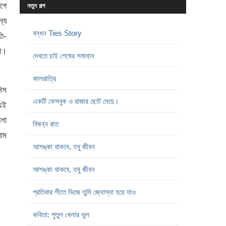
গে
নতুন গল্প
ন্য
বন্ধন Ties Story
তি-
লো।
দেখতে চাই শেষের সমাধান
কালরাত্রি
িস
একটি ফেসবুক ও রাজার ছোট মেয়ে।
 এই
লো
বিষন্ন রাত
াম
আশঙ্কা থাকবে, তবু জীবন
আশঙ্কা থাকবে, তবু জীবন
প্রতিবার শীতে ভিজে তুমি জ্যোস্না হয়ে যাও
কবিতা: পুতুল খেলার ভুল