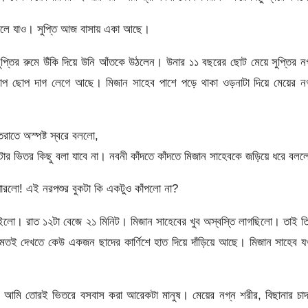
চলে যাও। সুপ্তি আজ বাসায় একা আছে।
ুপ্তির রুমে উঁকি দিয়ে উনি আঁতকে উঠলেন। উনার ১১ বছরের ছোট মেয়ে সুপ্তির ন
ছোপ ছোপ দাগ লেগে আছে। মিজান সাহেব পাশে পড়ে থাকা ওড়নাটা দিয়ে মেয়ের নগ
াতে অস্পষ্ট স্বরে বললো,
ার ভিতর কিছু বলা যাবে না। নবনী কাঁদতে কাঁদতে মিজান সাহেবকে জড়িয়ে ধরে বলল
পারলো! এই নরপশুর বুকটা কি একটুও কাঁপলো না?
ে রইলো। রাত ১২টা বেজে ২১ মিনিট। মিজান সাহেবের খুব অস্বস্তি লাগছিলো। তাই ত
 মতই দেখতে কেউ একজন ছাদের কার্ণিশে হাত দিয়ে দাঁড়িয়ে আছে। মিজান সাহেব 
 আমি তোরই ভিতরে বসবাস করা আরেকটা মানুষ। মেয়ের নগ্ন শরীর, বিছানার চাদ