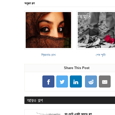
অনুরূপ গল্প
প্রিয়তার চোখ
শেষ স্মৃতি
Share This Post
আরও গল্প
খুব ছোট একটা ভূতুড়ে গল্প