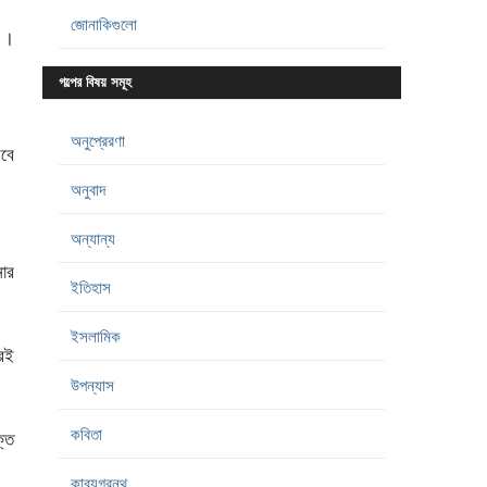
জোনাকিগুলো
 ।
গল্পের বিষয় সমূহ
অনুপ্রেরণা
রবে
অনুবাদ
অন্যান্য
ার
ইতিহাস
ইসলামিক
রই
উপন্যাস
কবিতা
্ত
কাব্যগ্রন্থ