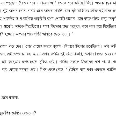
ছু মনে পড়ছে না? তোর মনে না পড়লে আমি তোকে মনে করিয়ে দিচ্ছি। অনেক বছর আ
তুই অফিস থেকে বাসায় এসে জানতে পারলি তোর স্ত্রী অফিসের কাজে দুইদিনের জ
শেফালির উপর ঝাপিয়ে পড়েছিলি তখন শেফালি বারবার তোর কাছে বাঁচার জন্য আকু
লের মাঝেই আটকে গিয়েছিলো। সাদা বিছানার চাদর রক্তের দাগে লাল হয়ে গিয়েছি
ব কষ্ট হচ্ছে। আপনার পায়ে পড়ি! আমাকে ছেড়ে দেন। ”
া কল্পনা করে দেখ। তোর মেয়েও হয়তো ব্যথায় এইভাবে চিৎকার করেছিলো। আর আন
িজান, এই জগৎ বড় রহস্যময়। এখন যতদিন তুই বেঁচে থাকবি, ততদিন নিজের মেয়ের
া এই রহস্যময় জগৎ থেকে মুক্তি নেই। পরদিন সকালে মিজানের লাশ পাওয়া গে
ের আর কোনো সমস্যা নেই। বিপদ কেটে গেছে।” টেবিলে বসে যখন একমনে পড়ছিল
ি হেসে বললো,
্যূডপিক দেখিয়ে বেড়াবেন?