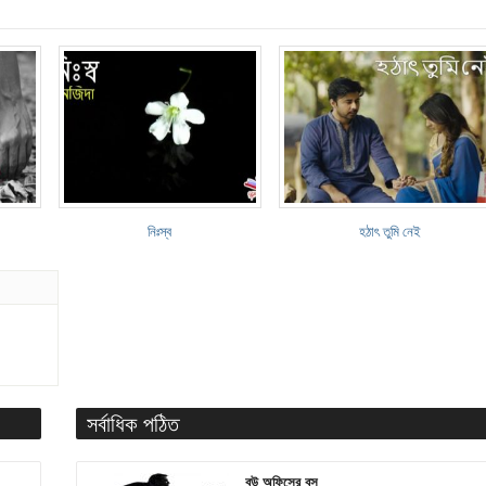
নিঃস্ব
হঠাৎ তুমি নেই
সর্বাধিক পঠিত
বউ অফিসের বস