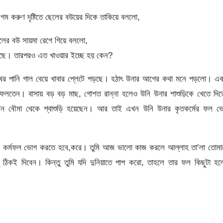
ম করুণ দৃষ্টিতে ছেলের বউয়ের দিকে তাকিয়ে বললো,
লের বউ সায়মা রেগে গিয়ে বললো,
ছে। তারপরও এত খাওয়ার ইচ্ছে হয় কেন?
োখের পানি গাল বেয়ে খাবার প্লেটে পড়ছে। হঠাৎ উনার আগের কথা মনে পড়লো। এক
 ফেলতেন। বাসায় বড় বড় মাছ, গোশত রান্না হলেও উনি উনার শাশুড়িকে খেতে দি
খন বৌমা থেকে শ্বাশুড়ি হয়েছেন। আর তাই এখন উনি উনার কৃতকর্মের ফল ভ
ে তার কর্মফল ভোগ করতে হবে,করে। তুমি আজ ভালো কাজ করলে আল্লাহ তা’লা তোম
ু ঠিকই দিবেন। কিন্তু তুমি যদি দুনিয়াতে পাপ করো, তাহলে তার ফল কিছুটা হ