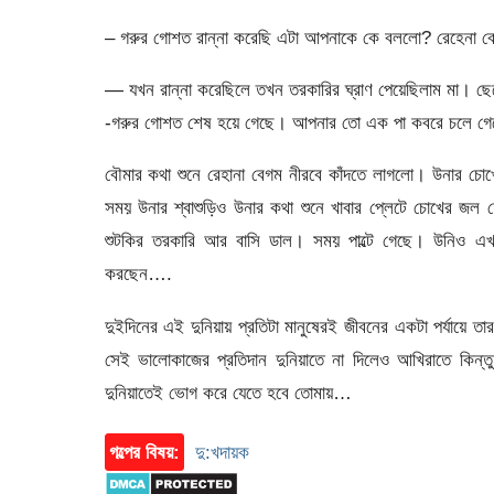
– গরুর গোশত রান্না করেছি এটা আপনাকে কে বললো? রেহেনা বেগ
— যখন রান্না করেছিলে তখন তরকারির ঘ্রাণ পেয়েছিলাম মা। ছে
-গরুর গোশত শেষ হয়ে গেছে। আপনার তো এক পা কবরে চলে গে
বৌমার কথা শুনে রেহানা বেগম নীরবে কাঁদতে লাগলো। উনার চ
সময় উনার শ্বাশুড়িও উনার কথা শুনে খাবার প্লেটে চোখের জল
শুটকির তরকারি আর বাসি ডাল। সময় পাল্টে গেছে। উনিও এ
করছেন….
দুইদিনের এই দুনিয়ায় প্রতিটা মানুষেরই জীবনের একটা পর্যায়
সেই ভালোকাজের প্রতিদান দুনিয়াতে না দিলেও আখিরাতে কিন্ত
দুনিয়াতেই ভোগ করে যেতে হবে তোমায়…
গল্পের বিষয়:
দু:খদায়ক