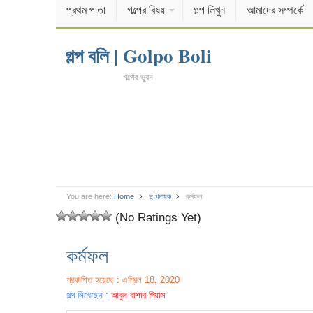
প্রথম পাতা
গল্পের বিষয়
গল্প লিখুন
আমাদের সম্পর্কে
গল্প বলি | Golpo Boli
গল্পের ভুবন
You are here:
Home
দু:খদায়ক
কর্মফল
(No Ratings Yet)
কর্মফল
প্রকাশিত হয়েছে : এপ্রিল 18, 2020
গল্প লিখেছেন :
আবুল বাশার পিয়াস