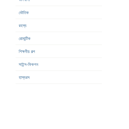
ভৌতিক
রহস্য
রোমান্টিক
শিক্ষনীয় গল্প
সাইন্স-ফিকশন
হাস্যরস