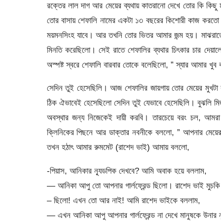
রক্তের লাল দাগ আর মেয়ের ব্যথায় কাতরানো দেখে তোর কি কি
তোর বাসায় শেফালি নামের একটা ১৩ বছরের কিশোরী কাজ করতো। 
ময়মনসিংহ যাবে। আর তখনি তোর ভিতর আমার জন্ম হয়। মাঝরাতে 
মিনতি করেছিলো। সেই রাতে শেফালির ব্যথার চিৎকার চার দেয়া
অস্পষ্ট স্বরে শেফালি বারবার তোকে বলেছিলো, ” স্যার আমার খু
সেদিন তুই হেসেছিলি। আজ শেফালির জায়গায় তোর মেয়ের মুখট
ঠিক ঐভাবেই হেসেছিলো সেদিন তুই যেভাবে হেসেছিলি। বুঝলি ম
অবস্থার জন্য নিজেকেই দায়ী করবি। তারচেয়ে বরং চল, আমর
ক্লিনিকের পিছনে আর ডাক্তার নবনীকে বললো, ” আপনার মেয়
তখন হঠাৎ আমার রুমমেট (রাশেদ ভাই) আমায় বললো,
-পিয়াস, আনিকার ন্যূডপিক দেখবে? আমি অবাক হয়ে বললাম,
— আনিকা আপু তো আপনার গার্লফ্রেন্ড ছিলো। রাশেদ ভাই মুচক
– ছিলো! এখন তো আর নাই! আমি রাশেদ ভাইকে বললাম,
— এখন আনিকা আপু আপনার গার্লফ্রেন্ড না দেখে মানুষকে উনার ন