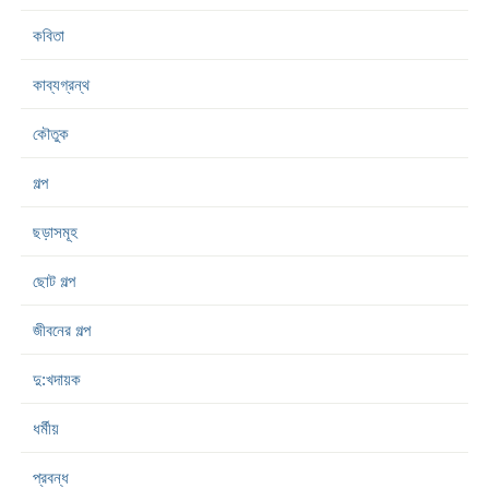
কবিতা
কাব্যগ্রন্থ
কৌতুক
গল্প
ছড়াসমূহ
ছোট গল্প
জীবনের গল্প
দু:খদায়ক
ধর্মীয়
প্রবন্ধ