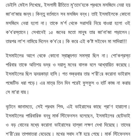
ডেইলি মেইল লিখেছে, ইসলামী রীতিতে মৃ’তদে’হকে প্রথমে মসজিদে নেয়া হয়
জা’না’জার জন্য। কিন্তু বর্তমানে সব মসজিদ বন্ধ। তাই ইসমাইলকে কোনো
মসজিদে নেয়া হলো না। তাকে ম’র্গ থেকে সরাসরি নিয়ে যাওয়া হলো ওই
ক’ব’রস্তানে। সেখানেই ১৫ জনের মতো মানুষ তার জা’না’জা পড়ালেন।
তারপর লা’শ নামিয়ে দিলেন ক’ব’রে। কি করে এই ক’ষ্ট সইবেন মা সাদিয়া!!!
ইসমাইলের আগে থেকে কোনো স্বাস্থ্যগত সমস্যা ছিল না। শো’কগ্রস্ত
পরিবার তাকে অতিশয় ভদ্র ও দয়ালু মনের বালক বলে আখ্যায়িত করেছে।
ইসমাইলের ছিল হৃদয়কাড়া হাসি। গত শুক্রবার তার শ’রী’রে করোনা ভাইরাস
পজেটিভ ধরা পড়ে। এর মাত্র তিন দিন পরেই ফুসফুস ও হার্ট কাজ না করায়
সে মা’রা যায়।
বৃটেনে জানামতে, সেই প্রথম শিশু, এই ভাইরাসের কাছে প্রা’ণ হারালো।
ইসমাইলের পারিবারিক বন্ধু মার্ক স্টিফেনসন বলেছেন, ইসমাইলের ছোটভাই
ও বড় বোনের মধ্যে করোনা ভাইরাসের হাল্কা লক্ষণ দেখা দিয়েছে। তাদের
শ’রী’রের তাপমাত্রা বেড়েছে। মুখের স্বাদ ন’ষ্ট হয়ে গেছে। মার্ক স্টিফেনসন