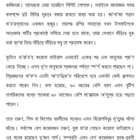
কাজিনরা। তাদেরকে দেয়া হয়েছিল পিপিই পোশাক। সবাইকে জানাজার সময়
কমপক্ষে দুই মিটার দূরত্ব বজায় রাখতে বাধ্য করা হয়। জা’না’জা পড়ান
ক’ব’রস্তানের একজন হুজুর। তারপর রশির সাহায্যে যখন ইসমাইলকে
অন্ধকার মাটির প্রকোষ্ঠে নামিয়ে দেয়া হতে থাকে, তারা সেখানে দাঁড়িয়ে বুক
ভরা ব্য’থা নিয়ে দাঁড়িয়ে দাঁড়িয়ে শুধু তা প্রত্যক্ষ করেন।
বৃটেনে ভ’য়া’ব’হ করোনা ভাইরাস এভাবেই একের পর এক মানুষের প্রা’ণ
কেড়ে নিচ্ছে। এসব মৃ’ত মানুষকে স্বজনরা পর্যন্ত স্প’র্শ করতে পারছেন না।
প্রিয়জনের দা’ফ’ন এতটা আ’ত’ঙ্কি’ত পরিবেশে হবে এমনটা কেউ কল্পনাও
করতে পারেন নিন। বলা হয়েছে, ৬০ বছরের বেশি বয়স এমন বৃটিশ
নাগরিকদের মধ্যে শতকরা ৬০ ভাগেরও বেশি মা’রা’ত্মক অ’সুস্থ হয়ে পড়তে
পারেন।
তবে তরুণ, শিশু বা কিশোর বয়সীদের মধ্যেও এমন বিয়োগবিধূর মৃ’ত্যুর ঘটনা
ঘটছে। সর্বশেষ বেশ কয়েকজন তরুণ, যুবা মা’রা গেছেন করোনা ভাইরাসে।
এর মধ্যে রয়েছেন দু’জন নার্স। সম্প্রতি এমন বেশ কয়েকজন যুবক-যুবতী