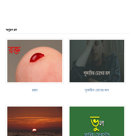
অনুরূপ গল্প
রক্ত
লুকায়িত চোখের জল