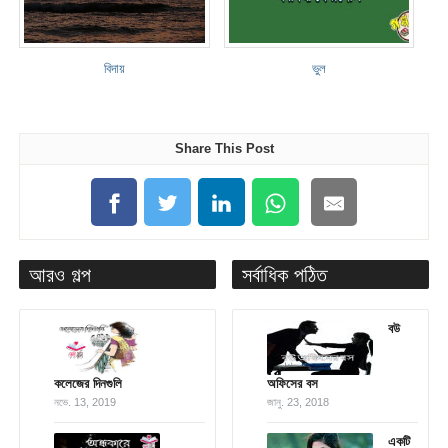
বিদায়
ভুল
Share This Post
আরও গল্প
সর্বাধিক পঠিত
বউ
কলেজের দিনগুলি
অফিসের বস
নভে. 13, 2019
জানু. 23, 2018
একটি