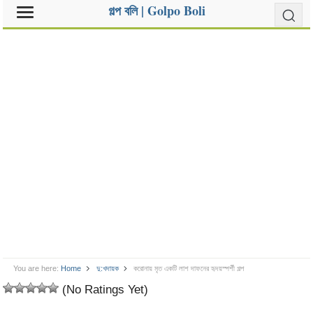
গল্প বলি | Golpo Boli
You are here:
Home
দু:খদায়ক
করোনায় মৃত একটি লাশ দাফনের হৃদয়স্পর্শী গল্প
(No Ratings Yet)