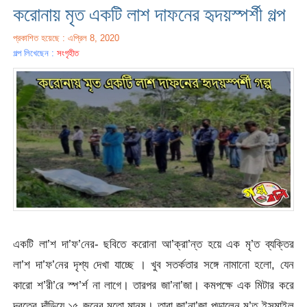
করোনায় মৃত একটি লাশ দাফনের হৃদয়স্পর্শী গল্প
প্রকাশিত হয়েছে : এপ্রিল 8, 2020
গল্প লিখেছেন :
সংগৃহীত
একটি লা’শ দা’ফ’নের- ছবিতে করোনা আ’ক্রা’ন্ত হয়ে এক মৃ’ত ব্যক্তির
লা’শ দা’ফ’নের দৃশ্য দেখা যাচ্ছে । খুব সতর্কতার সঙ্গে নামানো হলো, যেন
কারো শ’রী’রে স্প’র্শ না লাগে। তারপর জা’না’জা। কমপক্ষে এক মিটার করে
দূরত্বে দাঁড়িয়ে ১৫ জনের মতো মানুষ। তারা জা’না’জা পড়ালেন মৃ’ত ইসমাইল