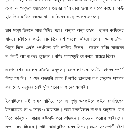
মোহাম্মদ আবুদুল ওয়াহাবের। তারপর লা’শ নেয়া হলো ক’ব’রের কাছে। কেউ
হাত দিয়ে ক’ফিন ধরলেন না। ক’ফিনের কাছে গেলেন ৫ জন।
তার মধ্যে তিনজন সাদা পিপিই পরা। অন্যরা অন্য রঙের। দু’জন ক’ফিনের
সামনে ক’ফিনের কাঠের নিচ দিয়ে রশি প্রবেশ করিয়ে দিলেন। অন্য দু’জন
পিছন দিকে একই পদ্ধতিতে রশি লাগিয়ে দিলেন। চারজন রশির সাহায্যে
ক’ফিনটি আলগা করে তুললেন। রশির সাহায্যেই তা কবরে নামিয়ে দিলেন।
এরপর শেষ করলেন দা’ফ’ন অনুষ্ঠান। এতে লা’শকে মোটেও হাতের স্প’র্শ
দিতে হয় নি। এ যেন রাজধানী ঢাকার খিলগাঁও তালতলা ক’ব’রস্তানে দা’ফ’ন
করা মোহাম্মদপুরের সেই মৃ’ত মায়ের দা’ফ’নের মতোই।
ইসমাইলের এই দা’ফন বাড়িতে বসে এ দৃশ্য অনলাইনে লাইভ দেখছিলেন
ইসমাইলের মা ও অন্য ৬ ভাইবোন। তারা ইসমাইলের দা’ফ’ন অনুষ্ঠানে যোগ
দিতে পর্যন্ত না পারায় হাউমাউ করে কাঁদছেন। তাদেরও করোনা ভাইরাসের
লক্ষণ দেখা দিয়েছে। তাই কোয়ারেন্টিনে ঘরের ভিতর। এমন হৃদয়স্পর্শী ঘটনা