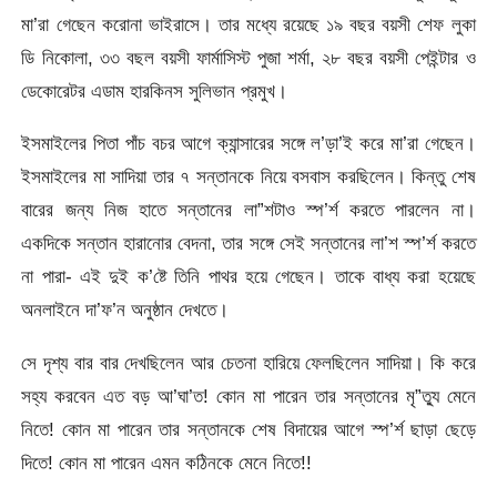
মা’রা গেছেন করোনা ভাইরাসে। তার মধ্যে রয়েছে ১৯ বছর বয়সী শেফ লুকা
ডি নিকোলা, ৩৩ বছল বয়সী ফার্মাসিস্ট পুজা শর্মা, ২৮ বছর বয়সী পেইন্টার ও
ডেকোরেটর এডাম হারকিনস সুলিভান প্রমুখ।
ইসমাইলের পিতা পাঁচ বচর আগে ক্যান্সারের সঙ্গে ল’ড়া’ই করে মা’রা গেছেন।
ইসমাইলের মা সাদিয়া তার ৭ সন্তানকে নিয়ে বসবাস করছিলেন। কিন্তু শেষ
বারের জন্য নিজ হাতে সন্তানের লা”শটাও স্প’র্শ করতে পারলেন না।
একদিকে সন্তান হারানোর বেদনা, তার সঙ্গে সেই সন্তানের লা’শ স্প’র্শ করতে
না পারা- এই দুই ক’ষ্টে তিনি পাথর হয়ে গেছেন। তাকে বাধ্য করা হয়েছে
অনলাইনে দা’ফ’ন অনুষ্ঠান দেখতে।
সে দৃশ্য বার বার দেখছিলেন আর চেতনা হারিয়ে ফেলছিলেন সাদিয়া। কি করে
সহ্য করবেন এত বড় আ’ঘা’ত! কোন মা পারেন তার সন্তানের মৃ”ত্যু মেনে
নিতে! কোন মা পারেন তার সন্তানকে শেষ বিদায়ের আগে স্প’র্শ ছাড়া ছেড়ে
দিতে! কোন মা পারেন এমন কঠিনকে মেনে নিতে!!