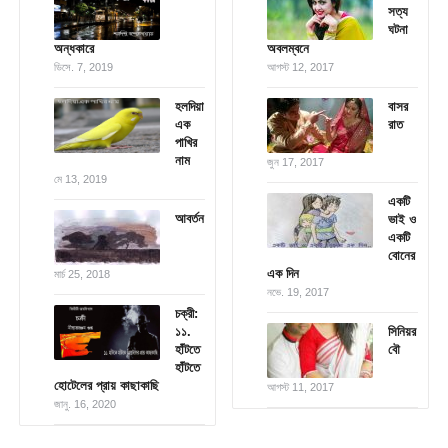
সত্য
ঘটনা
অন্ধকারে
অবলম্বনে
ডিসে. 7, 2019
আগস্ট 12, 2017
হলদিয়া
বাসর
এক
রাত
পাখির
নাম
জুন 17, 2017
মে 13, 2019
একটি
আবর্তন
ভাই ও
একটি
বোনের
এক দিন
মার্চ 25, 2018
নভে. 19, 2017
চক্রী:
১১.
সিনিয়র
হাঁটতে
বৌ
হাঁটতে
হোটেলের প্রায় কাছাকাছি
আগস্ট 11, 2017
জানু. 16, 2020