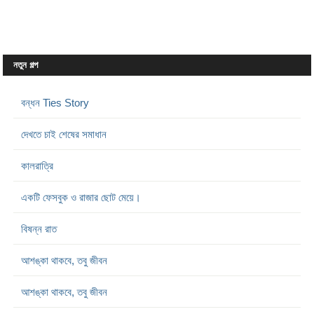
নতুন গল্প
বন্ধন Ties Story
দেখতে চাই শেষের সমাধান
কালরাত্রি
একটি ফেসবুক ও রাজার ছোট মেয়ে।
বিষন্ন রাত
আশঙ্কা থাকবে, তবু জীবন
আশঙ্কা থাকবে, তবু জীবন