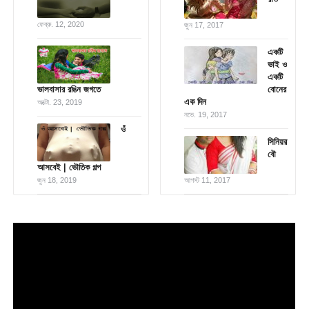
ফেব্রু. 12, 2020
জুন 17, 2017
একটি
ভাই ও
একটি
ভালবাসার রঙিন জগতে
বোনের
এক দিন
অক্টো. 23, 2019
নভে. 19, 2017
ওঁ
সিনিয়র
বৌ
আসবেই | ভৌতিক গল্প
জুন 18, 2019
আগস্ট 11, 2017