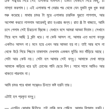
ঠিক সন্ধ্যায় গিয়ে সেই এলাকায় নামলাম। একটা দোকানে গিয়ে কিছু, চা
নাস্তা করলাম।। এই এলাকায় পা দেয়ার পর থেকে যেন বুকটা ধুক ধুক করা
শুরু করেছে। মাথায় চাদর টা মুরে এলাকার চারদিক ঘুরতে লাগলাম, আর
অপেক্ষা করতে লাগলাম আরেকটু রাত হওয়ার জন্য। রাত 8 টা বাজতে, আমি
চলে গেলাম সেই চিরচেনা ব্রিজে। যেখানে বসে আমরা আড্ডা দিতাম। সেখানে
গিয়ে বসে আছি 1 ঘন্টা ধরে। না কেউ আসল না, আমার এত গুলো বন্ধুর
একটাও আসল না। মনে হয়ে এখন আর আড্ডা হয় না। তাই আর বসে না
থেকে উঠে গিয়ে পিছনে তাকালাম দেখলাম একজন মুর্তির মত দাঁড়িয়ে আছে।
সেটা আর কেউ নয়। সেটা হল আমার সেই বন্ধু। আমাকে দেখা মাত্র
আমাকে জড়িয়ে ধরে দুই চোখের পানি ছেরে দিল। সাথে সাথে আমিও আর
থাকতে পারলাম না।
আমি চাদর পরে থাকা সত্ত্বেও চিনতে কষ্ট হয়নি তার।
এটাই হল প্রকৃত বন্ধু।
— এতদিন কোথায় ছিলিরে, তুই নাকি মরে গেছিস, আমার বিশ্বাস হয়নি।