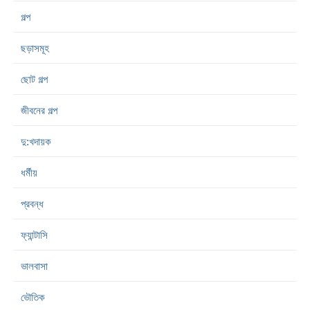
গল্প
ছড়াসমূহ
ছোট গল্প
জীবনের গল্প
দু:খদায়ক
ধর্মীয়
প্রবন্ধ
ফ্যান্টাসি
ভালবাসা
ভৌতিক