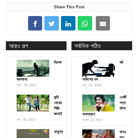
Share This Post
আরও গল্প
সর্বাধিক পঠিত
নিঃসঙ্গ
বউ
ভালবাসা
অফিসের বস
ডিসে. 28, 2017
জানু. 23, 2018
গুন্ডি
একটি
মেয়ের
সত্য
পিচ্চি
ঘটনা
জামাই
অবলম্বনে
নভে. 30, 2017
আগস্ট 12, 2017
বন্ধুত্ব
বাসর
রাত