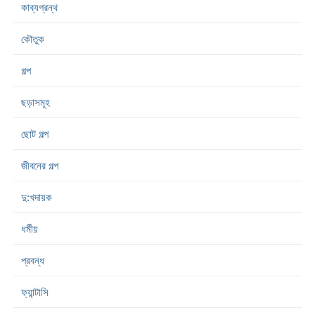
কাব্যগ্রন্থ
কৌতুক
গল্প
ছড়াসমূহ
ছোট গল্প
জীবনের গল্প
দু:খদায়ক
ধর্মীয়
প্রবন্ধ
ফ্যান্টাসি