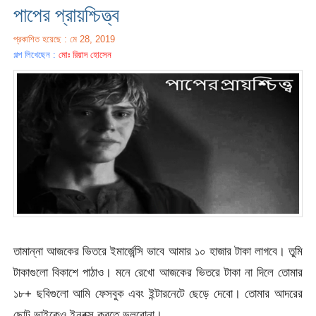
পাপের প্রায়শ্চিত্ত্ব
প্রকাশিত হয়েছে : মে 28, 2019
গল্প লিখেছেন :
মোঃ রিয়াদ হোসেন
তামান্না আজকের ভিতরে ইমার্জেন্সি ভাবে আমার ১০ হাজার টাকা লাগবে। তুমি
টাকাগুলো বিকাশে পাঠাও। মনে রেখো আজকের ভিতরে টাকা না দিলে তোমার
১৮+ ছবিগুলো আমি ফেসবুক এবং ইন্টারনেটে ছেড়ে দেবো। তোমার আদরের
ছোট ভাইকেও ইনবক্স করতে ভুলবোনা।