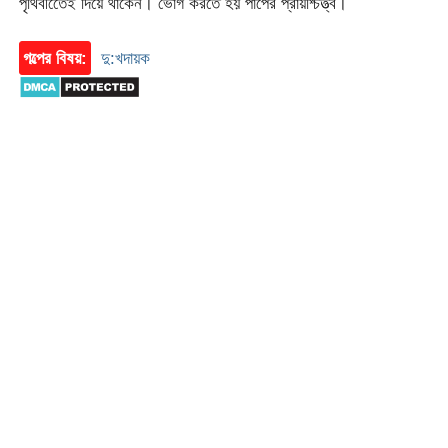
পৃথিবীতেেই দিয়ে থাকেন। ভোগ করতে হয় পাপের প্রায়শ্চিত্ত্ব।
গল্পের বিষয়:
দু:খদায়ক