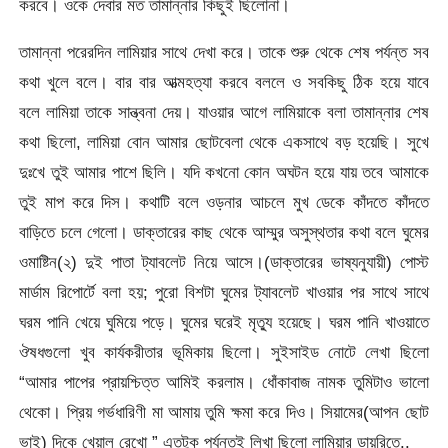
করবে। ওকে দেবার মত তামান্নার কিছুই ছিলোনা।
তামান্না পরেরদিন লামিয়ার সাথে দেখা করে। তাকে শুরু থেকে শেষ পর্যন্ত সব
কথা খুলে বলে। বার বার আত্মহত্যা করবে বললে ও সবকিছু ঠিক হয়ে যাবে
বলে লামিয়া তাকে সান্ত্বনা দেয়। যাওয়ার আগে লামিয়াকে বলা তামান্নার শেষ
কথা ছিলো, লামিয়া বোন আমার ছোটবেলা থেকে একসাথে বড় হয়েছি। সুখে
দুঃখে তুই আমার পাশে ছিলি। যদি কখনো কোন অঘটন হয়ে যায় তবে আমাকে
তুই মাপ করে দিস। কথাটি বলে ওড়নার আচলে মুখ ডেকে কাঁদতে কাঁদতে
বাড়িতে চলে গেলো। ডাক্তারের কাছ থেকে আম্মুর অসুস্থতার কথা বলে ঘুমের
ওমাষ্টিন(২) দুই পাতা ট্যাবলেট নিয়ে আসে।(ডাক্তারের ভাষ্যনুযায়ী) পোস্ট
মার্ডাম রিপোর্টে বলা হয়; পুরো বিশটা ঘুমের ট্যাবলেট খাওয়ার পর সাথে সাথে
ঘরম পানি খেয়ে ঘুমিয়ে পড়ে। ঘুমের ঘরেই মৃত্যু হয়েছে। ঘরম পানি খাওয়াতে
ঔষধগুলো খুব কার্যকরীতার ভূমিকায় ছিলো। সুইসাইড নোটে লেখা ছিলো
“আমার পাপের প্রায়শ্চিত্ত আমিই করলাম। ধোঁকাবাজ নামক তুমিটাও ভালো
থেকো। প্রিয় গর্ভধারিণী মা আমায় তুমি ক্ষমা করে দিও। সিয়ামের(আপন ছোট
ভাই) দিকে খেয়াল রেখো ” এতটুকু পর্যন্তই লিখা ছিলো লামিয়ার ডায়রিতে..