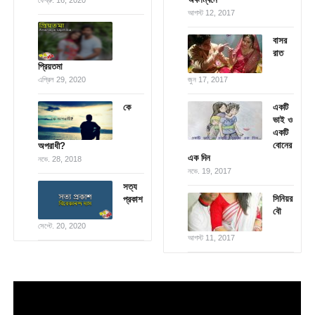
আগস্ট 12, 2017
বাসর
রাত
প্রিয়তমা
এপ্রিল 29, 2020
জুন 17, 2017
কে
একটি
ভাই ও
একটি
বোনের
অপরাধী?
এক দিন
নভে. 28, 2018
নভে. 19, 2017
সত্য
সিনিয়র
প্রকাশ
বৌ
সেপ্টে. 20, 2020
আগস্ট 11, 2017