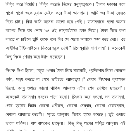
বিক্রি করে দিয়েছি। বিক্রি করেছি নিজের মনুষ্যত্বকে। টাকার দরকার হলে
মাঝে মাঝে ওকে ব্ল্যাক মেইল করে টাকা আনতাম। আমি ওর টাকা ফেরত
দিতে চাই। রিয়া আমি অনেক ভালো হয়ে গেছি। তামান্নাকে বলো আমার
আগের সিমে যার শেষে ৯৫ ওই নাম্বারটাতে ফোন দিতে। টাকা নিতে কথা
বলতে না চাইলে তুমি তাকে বলে দিও সে যেনো আমাকে ক্ষমা করে দেয়। ওর
আইডির টাইমলাইনের ভিতরে ডুকে দেখি ” রিমেম্বারিং লাশ মামা”। অনেকেই
কিছু লিংক শেয়ার করে ট্যাগ করেছেন।
লিংকে লিখা ছিলো; “জুয়া খেলার টাকা নিয়ে মারামারি, প্রতিশোধ নিতে বোনকে
ধর্ষণ, সহ্য করতে না পেরে ভাইয়ের আত্মহত্যা।” শেয়ার লিংকের ক্যাপশন
ছিলো, বন্ধু ওপারে ভালো থাকিস আমরাও এটার শেষ দেখিয়ে ছাড়বো”।
আজকেই তামান্নার কবরের পাশে যাবো। চিৎকার করে বলবো, শুন তামান্না,
তোর হত্যার বিচার কোনো গুনীজন, কোনো মেম্বার, কোনো চেয়ারম্যান,
কোনো আদালত করেনি। স্বয়ং আল্লাহ নিজের হাতে করেছে। তুই ওপারে
ভালো থাকিস। পাপ বাপকেও ছাড়েনা। কিছু কিছু পাপের শাস্তি আল্লাহ এই