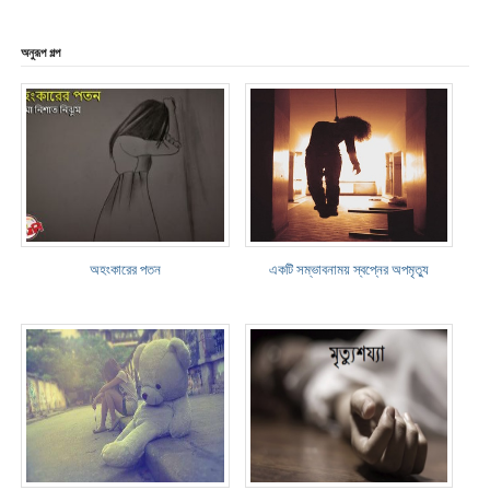
অনুরূপ গল্প
অহংকারের পতন
একটি সম্ভাবনাময় স্বপ্নের অপমৃত্যু