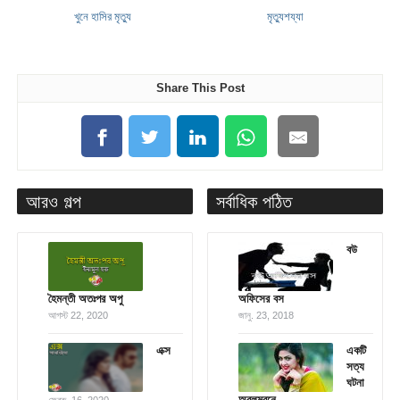
খুনে হাসির মৃত্যু
মৃত্যুশয্যা
Share This Post
আরও গল্প
সর্বাধিক পঠিত
বউ
হৈমন্তী অতঃপর অপু
অফিসের বস
আগস্ট 22, 2020
জানু. 23, 2018
এক্স
একটি
সত্য
ঘটনা
অবলম্বনে
ফেব্রু. 16, 2020