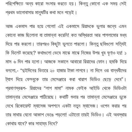
পরিপেক্ষিতে অন্য কারো সংসার করতে হয়। কিন্তু কোনো এক সময় সেই
প্রথম ভালোবাসার মানুষটির কথা মনে পড়েই।
আজ একমাস পার হয়ে গেলো! এই একমাসে রিয়াদকে ভুলার জন্যে এমন
কোনো কাজ ছিলোনা যা তামান্না করেনি! কত অস্থিরতা আর পাগলামোর মধ্য
দিয়ে পার করলো। তারপরও কিছুটা ভুলতে পারলো। কিন্তু ছবিগুলো সত্যিই
কি ডিলেট করেছে? কথাগুলো ভেবে মাঝে মাঝে নিজের উপর খুব ঘৃণাও হয়! ১
মাস ৬ দিন পার হলো। আজকে সকালে আবারো রিয়াদের ফোন। হুমকি দিয়ে
বললো,- “দুইদিনের ভিতরে ২০ হাজার টাকা লাগবে। না দিলে ওর বান্ধবীদের
ট্যাগ দিয়ে ফেসবুকে তার মেসেঞ্জারে করা খারাপ ভিডিও ছেড়ে দেবে”।
প্রমাণস্বরূপ- রিয়াদের “লাশ মামা” নামক ফেইক আইডি থেকে ভিডিওটা
তামান্নার মেসেঞ্জারে পাঠিয়েছে। কথাটি শুনার পর তামান্না মেসেঞ্জারে ডুকে
দেখে রিকোয়েস্ট ম্যাসেজ অপশনে একটা নতুন ম্যাসেজ। ওপেন করার পর
তার মাথায় যেনো আকাশ ভেঙে পড়লো! এটাতো তারই ভিডিও। এই অবস্থায়
কোথায় যাবে? কার সাহায্য নিবে?