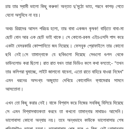
চায় তার স্বামী ভালো কিছু করুক! অন্তত দু’মুঠো ভাত, পরনে কাপড় পেতে
যেনো অসুবিধে না হয়।
অথচ রিয়াদের আসল পরিচয় হলো, তার বাবা একজন কৃষক! বাড়িতে বাবা-মা
ছোট বোন আর এক ছোট ভাই থাকে। সে কোনো-রকম এইচএসসি পাস করে
একটা বেসরকারি কোম্পানিতে জব নিয়েছে। ফেসবুক প্রোফাইলে তার কোনো
ছবি নেই।সে তামান্নাকে যে ছবিগুলো দিয়েছে সেগুলো গুগল থেকে
ডাউনলোড করা ছিলো। রাত রাত যখন তারা ভিডিও কলে কথা বলতো;- “তখন
তার কলিগরা ঘুমাচ্ছে, লাইট জালানো যাবেনা, এতো রাতে বাহিরে যাওয়া নিষেধ”
এমন ধরনের অসংখ্য অজুহাত দেখিয়ে কোনোদিন ক্যামেরার সামনে
আসতোনা।
এখন তো কিছু করার নেই। যাকে বিশ্বাস করে নিজের সবকিছু বিলিয়ে দিয়েছে
সে এমন বিশ্বাসঘাতকতা করবে তা কখনো তামান্নার মাথায়ও আসেনি।
ভালোবাসা কোনো অন্যায় নয়। তবে অন্ধভাবে কাউকে ভালোবাসার শেষ
পরিণামটাও ভালো হয়না। ভালোবাসায় শেষ বলে ও কিছু নেই।তামান্নার