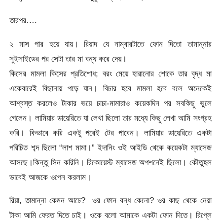
তারপর….
২ মাস পার হয়ে যায়। রিয়াদ যে নাম্বারটাতে ফোন দিতো তামান্নার
সুইসাইডের পর সেটা তার মা বন্ধ করে দেয়।
কিসের মামলা কিসের প্রতিশোধ; বরং মেয়ে হারানোর শোকে তার বৃদ্ধ মা
একেবারেই বিছানায় পড়ে যান। বিচার হবে মামলা হবে বলে অনেকেই
আশ্বস্ত করলেও টাকার ভয়ে চাচা-মামারাও কয়েকদিন পর সবকিছু ভুলে
গেলেন। লামিয়ার ডায়েরিতে যা লেখা ছিলো তার মধ্যে কিছু লেখা আমি সংগ্রহ
করি। কিভাবে করি একটু পরেই টের পাবেন। লামিয়ার ডায়েরিতে একটা
পরিচিত শব্দ ছিলো “লাশ মামা।” ইদানিং ওই আইডি থেকে কয়েকটা ম্যাসেজ
আসছে।কিন্তু সিন করিনি। রিকোয়েস্ট ম্যাসেজ অপশনেই ছিলো। কৌতুহল
ভাবেই আজকে ওপেন করলাম।
রিয়া, তামান্না কেমন আচে? ওর ফোন বন্ধ কেনো? ওর কাছ থেকে নেয়া
টাকা আমি ফেরত দিতে চাই। ওকে বলো আমাকে একটা ফোন দিতে। রিপ্লে