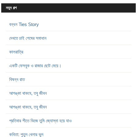
নতুন গল্প
বন্ধন Ties Story
দেখতে চাই শেষের সমাধান
কালরাত্রি
একটি ফেসবুক ও রাজার ছোট মেয়ে।
বিষন্ন রাত
আশঙ্কা থাকবে, তবু জীবন
আশঙ্কা থাকবে, তবু জীবন
প্রতিবার শীতে ভিজে তুমি জ্যোস্না হয়ে যাও
কবিতা: পুতুল খেলার ভুল