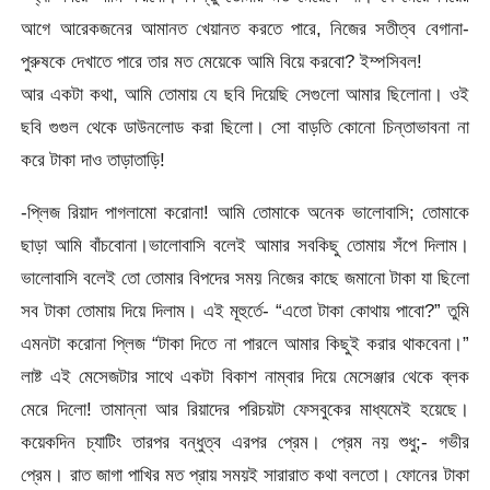
আগে আরেকজনের আমানত খেয়ানত করতে পারে, নিজের সতীত্ব বেগানা-
পুরুষকে দেখাতে পারে তার মত মেয়েকে আমি বিয়ে করবো? ইম্পসিবল!
আর একটা কথা, আমি তোমায় যে ছবি দিয়েছি সেগুলো আমার ছিলোনা। ওই
ছবি গুগুল থেকে ডাউনলোড করা ছিলো। সো বাড়তি কোনো চিন্তাভাবনা না
করে টাকা দাও তাড়াতাড়ি!
-প্লিজ রিয়াদ পাগলামো করোনা! আমি তোমাকে অনেক ভালোবাসি; তোমাকে
ছাড়া আমি বাঁচবোনা।ভালোবাসি বলেই আমার সবকিছু তোমায় সঁপে দিলাম।
ভালোবাসি বলেই তো তোমার বিপদের সময় নিজের কাছে জমানো টাকা যা ছিলো
সব টাকা তোমায় দিয়ে দিলাম। এই মূহুর্তে- “এতো টাকা কোথায় পাবো?” তুমি
এমনটা করোনা প্লিজ “টাকা দিতে না পারলে আমার কিছুই করার থাকবেনা।”
লাষ্ট এই মেসেজটার সাথে একটা বিকাশ নাম্বার দিয়ে মেসেঞ্জার থেকে ব্লক
মেরে দিলো! তামান্না আর রিয়াদের পরিচয়টা ফেসবুকের মাধ্যমেই হয়েছে।
কয়েকদিন চ্যাটিং তারপর বন্ধুত্ব এরপর প্রেম। প্রেম নয় শুধু;- গভীর
প্রেম। রাত জাগা পাখির মত প্রায় সময়ই সারারাত কথা বলতো। ফোনের টাকা