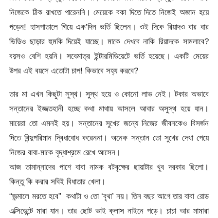
নিজেকে ঠিক রাখতে পারেননি। মেয়েকে বকা দিতে দিতে নিজেই অজ্ঞান হয়ে
পড়েন! হাসপাতালে গিয়ে এক’দিন ভর্তি ছিলেন। ওই দিকে রিয়াদও বার বার
ভিডিও ছাড়ার হুমকি দিয়েই যাচ্ছে। মাকে দেখবে নাকি রিয়াদকে সামলাবে?
বয়সও বেশি হয়নি। সবেমাত্র ইন্টারমিডিয়েটে ভর্তি হয়েছে। একটি মেয়ের
উপর এই বয়সে এতোটা চাপ! কিভাবে সহ্য করবে?
তার মা এখন কিছুটা সুস্থ। সুস্থ হয়ে ও কোনো লাভ নেই। টকার অভাবে
সন্তানের ইজ্জতহানী হচ্ছে কথা মাথায় আসলে আবার অসুস্থ হয়ে যান।
মায়েরা তো এমনই হয়। সন্তানের সুখের জন্যে নিজের জীবনকেও বিসর্জন
দিতে বিন্দুপরিমান দ্বিধাবোধ করেননা। অনেক সন্তান তো সুখের দেখা পেয়ে
নিজের বাবা-মাকে বৃদ্ধাশ্রমে রেখে আসেন।
আজ তামান্নাদের পাশে বাবা নামক বটবৃক্ষের ছায়াটার খুব দরকার ছিলো।
কিন্তু কি করার সবিই বিধাতার খেলা।
“জন্মালে মরতে হবে” কথাটা ও তো ‘বৃথা’ নয়। তিন বছর আগে তার বাবা রোড
এক্সিডেন্টে মারা যান। তার ছোট ভাই ক্লাস নাইনে পড়ে। চাচা আর মামারা