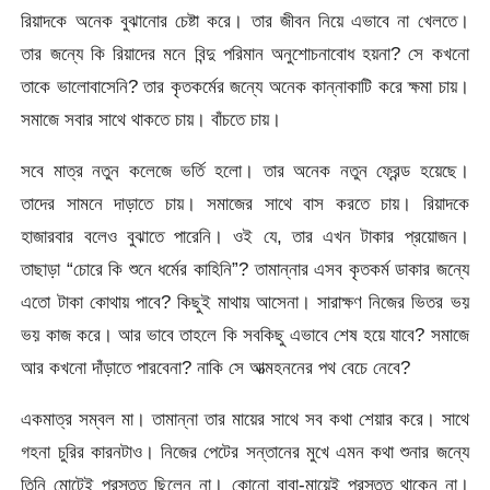
রিয়াদকে অনেক বুঝানোর চেষ্টা করে। তার জীবন নিয়ে এভাবে না খেলতে।
তার জন্যে কি রিয়াদের মনে বিন্দু পরিমান অনুশোচনাবোধ হয়না? সে কখনো
তাকে ভালোবাসেনি? তার কৃতকর্মের জন্যে অনেক কান্নাকাটি করে ক্ষমা চায়।
সমাজে সবার সাথে থাকতে চায়। বাঁচতে চায়।
সবে মাত্র নতুন কলেজে ভর্তি হলো। তার অনেক নতুন ফ্রেন্ড হয়েছে।
তাদের সামনে দাড়াতে চায়। সমাজের সাথে বাস করতে চায়। রিয়াদকে
হাজারবার বলেও বুঝাতে পারেনি। ওই যে, তার এখন টাকার প্রয়োজন।
তাছাড়া “চোরে কি শুনে ধর্মের কাহিনি”? তামান্নার এসব কৃতকর্ম ডাকার জন্যে
এতো টাকা কোথায় পাবে? কিছুই মাথায় আসেনা। সারাক্ষণ নিজের ভিতর ভয়
ভয় কাজ করে। আর ভাবে তাহলে কি সবকিছু এভাবে শেষ হয়ে যাবে? সমাজে
আর কখনো দাঁড়াতে পারবেনা? নাকি সে আত্মহননের পথ বেচে নেবে?
একমাত্র সম্বল মা। তামান্না তার মায়ের সাথে সব কথা শেয়ার করে। সাথে
গহনা চুরির কারনটাও। নিজের পেটের সন্তানের মুখে এমন কথা শুনার জন্যে
তিনি মোটেই প্রস্তুত ছিলেন না। কোনো বাবা-মায়েই প্রস্তুত থাকেন না।