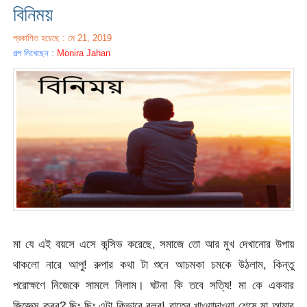
বিনিময়
প্রকাশিত হয়েছে : মে 21, 2019
গল্প লিখেছেন :
Monira Jahan
মা যে এই বয়সে এসে কন্সিভ করেছে, সমাজে তো আর মুখ দেখানোর উপায়
থাকলো নারে আপু! রুপার কথা টা শুনে আচমকা চমকে উঠলাম, কিন্তু
পরোক্ষণে নিজেকে সামলে নিলাম। ঘটনা কি তবে সত্যি! মা কে একবার
জিজ্ঞেস করব? ছিঃ ছিঃ এটা কিভাবে বলব! রাতের খাওয়াদাওয়া শেষে মা আমার