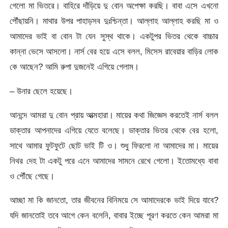
গেলো মা ভিতরে। বাহিরে দাঁড়িয়ে দু বোন অপেক্ষা করছি। বাবা এসে এখনো
পৌঁছায়নি। মাথার উপর পাহাড়সব দুঃশ্চিন্তা। আল্লাহ আল্লাহ করছি মা ও
আমাদের ভাই বা বোন টা যেন সুস্থ থাকে। একটুপর ভিতর থেকে বাচ্চার
কান্না ভেসে আসলো। নার্স বের হয়ে এসে বলল, মিসেস রাবেয়ার বাড়ির লোক
কে আছেন? আমি রুপা দুজনেই এগিয়ে গেলাম।
– উনার ছেলে হয়েছে।
আনন্দে আমরা দু বোন প্রায় আত্মহারা। মায়ের কথা জিজ্ঞেস করতেই নার্স বলল
ডাক্তার আপনাদের এগিয়ে যেতে বলেছে। ডাক্তার ভিতর থেকে বের হলো,
সাথে আমার ফুটফুটে ছোট ভাই টি ও। শুধু ফিরলো না আমাদের মা। মায়ের
নিথর দেহ টা একটু পরে এনে আমাদের সামনে রেখে গেলো। ইতোমধ্যে বাবা
ও পৌঁছে গেছে।
আচ্ছা মা কি জানতো, তার জীবনের বিনিময়ে সে আমাদেরকে ভাই দিয়ে যাবে?
যদি জানতোই তবে আগে কেন বলেনি, বাবার ইচ্ছে পূরণ করতে কেন আমরা মা