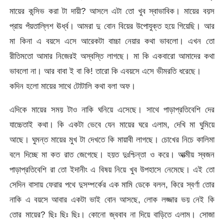
মায়ের কন্সিভ করা টা দায়ী? আসলে এটা তো খুব স্বাভাবিক। মায়ের বয়স
প্রায় পঁয়তাল্লিশ ঊর্ধ্ব। আমরা দু বোন বিয়ের উপোযুক্ত হয়ে গিয়েছি। আর
মা কিনা এ বয়সে এসে আরেকটা বাচ্চা নেয়ার কথা ভাবলো। এখন তো
রীতিমতো আমার নিজেরই অস্বস্তি লাগছে। মা কি একবারো আমাদের কথা
ভাবলো না। আর বাবা ই বা কি! তারো কি এবয়সে এসে ভীমরতি ধরেছে।
কদিন হলো মায়ের সাথে টোটালি কথা বলা অফ।
এদিকে মায়ের সময় টাও নাকি ঘনিয়ে এসেছে। সাথে পাড়াপ্রতিবেশি দের
যাচ্চেতাই কথা। কি একটা ভেবে যেন মায়ের ঘরে এলাম, দেখি মা ঘুমিয়ে
আছে। ঘুমন্ত মায়ের মুখ টা দেখতে কি মায়াবী লাগছে। চোখের নিচে কালিমা
বলে দিচ্ছে মা কত রাত জেগেছে। হয়ত দুঃশ্চিন্তা ও করে। আত্মীয় স্বজন
পাড়াপ্রতিবেশি রা তো ইদানীং এ বিষয় নিয়ে খুব উপহাসে নেমেছে। এই তো
সেদিন বাসায় ফেরার পথে দুসম্পর্কের এক মামি ডেকে বলল, কিরে স্বর্ণা তোর
নাকি এ বয়সে আবার একটা ভাই বোন আসছে, লোক লজ্জার ভয় নেই কি
তোর মায়ের? ছিঃ ছিঃ ছিঃ। কোনো জ্ববাব না দিয়ে বাড়িতে এলাম। সোজা