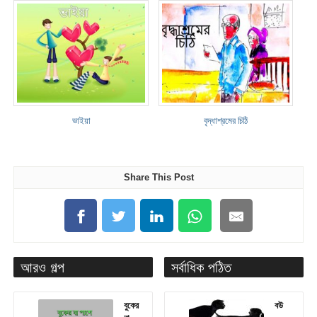
ভাইয়া
বৃদ্ধাশ্রমের চিঠি
Share This Post
আরও গল্প
সর্বাধিক পঠিত
বুকের
বউ