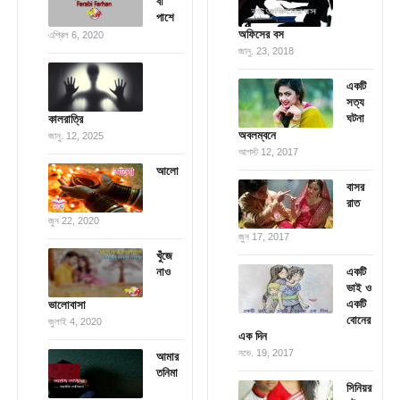
বা
পাশে
অফিসের বস
এপ্রিল 6, 2020
জানু. 23, 2018
একটি
সত্য
ঘটনা
কালরাত্রি
অবলম্বনে
জানু. 12, 2025
আগস্ট 12, 2017
আলো
বাসর
রাত
জুন 22, 2020
জুন 17, 2017
খুঁজে
নাও
একটি
ভাই ও
একটি
ভালোবাসা
বোনের
জুলাই 4, 2020
এক দিন
নভে. 19, 2017
আমার
তনিমা
সিনিয়র