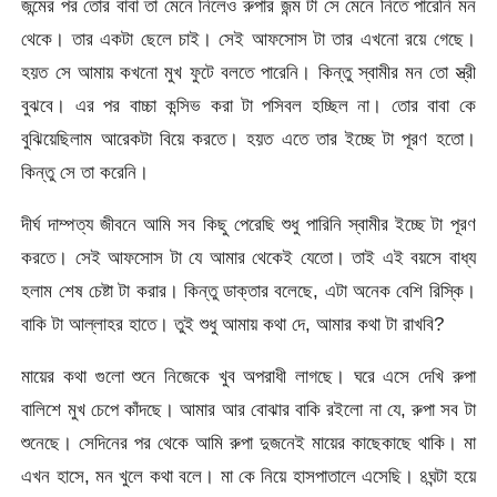
জন্মের পর তোর বাবা তা মেনে নিলেও রুপার জন্ম টা সে মেনে নিতে পারেনি মন
থেকে। তার একটা ছেলে চাই। সেই আফসোস টা তার এখনো রয়ে গেছে।
হয়ত সে আমায় কখনো মুখ ফুটে বলতে পারেনি। কিন্তু স্বামীর মন তো স্ত্রী
বুঝবে। এর পর বাচ্চা কন্সিভ করা টা পসিবল হচ্ছিল না। তোর বাবা কে
বুঝিয়েছিলাম আরেকটা বিয়ে করতে। হয়ত এতে তার ইচ্ছে টা পূরণ হতো।
কিন্তু সে তা করেনি।
দীর্ঘ দাম্পত্য জীবনে আমি সব কিছু পেরেছি শুধু পারিনি স্বামীর ইচ্ছে টা পূরণ
করতে। সেই আফসোস টা যে আমার থেকেই যেতো। তাই এই বয়সে বাধ্য
হলাম শেষ চেষ্টা টা করার। কিন্তু ডাক্তার বলেছে, এটা অনেক বেশি রিস্কি।
বাকি টা আল্লাহর হাতে। তুই শুধু আমায় কথা দে, আমার কথা টা রাখবি?
মায়ের কথা গুলো শুনে নিজেকে খুব অপরাধী লাগছে। ঘরে এসে দেখি রুপা
বালিশে মুখ চেপে কাঁদছে। আমার আর বোঝার বাকি রইলো না যে, রুপা সব টা
শুনেছে। সেদিনের পর থেকে আমি রুপা দুজনেই মায়ের কাছেকাছে থাকি। মা
এখন হাসে, মন খুলে কথা বলে। মা কে নিয়ে হাসপাতালে এসেছি। ৪ঘন্টা হয়ে