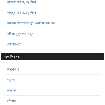
আশঙ্কা থাকবে, তবু জীবন
আশঙ্কা থাকবে, তবু জীবন
প্রতিবার শীতে ভিজে তুমি জ্যোস্না হয়ে যাও
কবিতা: পুতুল খেলার ভুল
জোনাকিগুলো
গল্পের বিষয় সমূহ
অনুপ্রেরণা
অনুবাদ
অন্যান্য
ইতিহাস