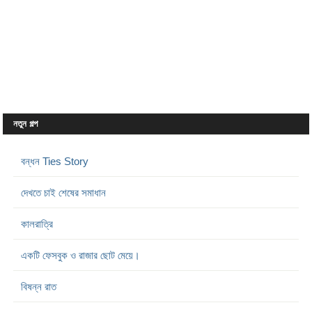
নতুন গল্প
বন্ধন Ties Story
দেখতে চাই শেষের সমাধান
কালরাত্রি
একটি ফেসবুক ও রাজার ছোট মেয়ে।
বিষন্ন রাত