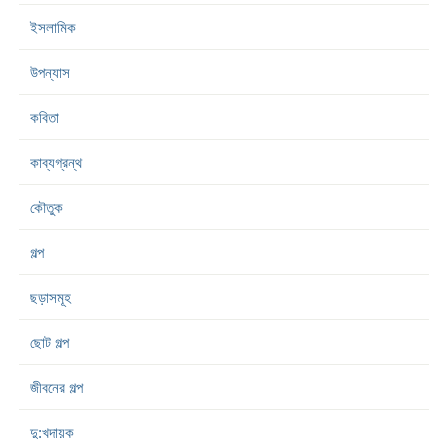
ইসলামিক
উপন্যাস
কবিতা
কাব্যগ্রন্থ
কৌতুক
গল্প
ছড়াসমূহ
ছোট গল্প
জীবনের গল্প
দু:খদায়ক