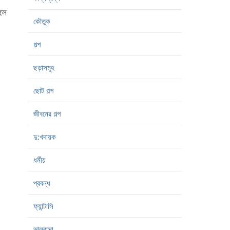
বলে
কৌতুক
গল্প
ছড়াসমূহ
ছোট গল্প
জীবনের গল্প
দু:খদায়ক
ধর্মীয়
প্রবন্ধ
ফ্যান্টাসি
ভালবাসা