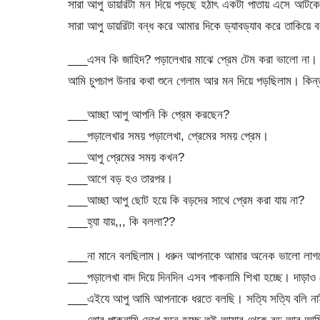
সারা আপু ডায়রিটা মন দিয়ে পড়ছে হঠাৎ একটা পাতায় এসে আট
সারা আপু ডায়রিটা বন্ধ করে আমার দিকে ড্যাবড্যাব করে তাকিয়ে 
___এসব কি জাহিদ? পড়ালেখার মাঝে প্রেম টেম করা ভালো ন
আমি চুপচাপ উনার কথা শুনে গেলাম আর মন দিয়ে পড়ছিলাম। কিন
___আচ্ছা আপু আপনি কি প্রেম করছেন?
___পড়ালেখার সময় পড়ালেখা, প্রেমের সময় প্রেম।
___আপু প্রেমের সময় কখন?
___আগে বড় হও তারপর।
___আচ্ছা আপু ছোট হয়ে কি বড়দের সাথে প্রেম করা যায় না?
___হ্যা যায়,,, কি বললা??
___না মানে বলছিলাম। ধরুন আপনাকে আমার অনেক ভালো লাগছ
___পড়ালেখা বাদ দিয়ে দিনদিন এসব পাকনামি শিখা হচ্ছে। দাড়াও ত
___এইযে আপু আমি আপনাকে ধরতে বলছি। সত্যি সত্যি বলি ন
___তোর পাকনামি দেখে মনে হচ্ছে তুই আমার থেকে বড় আর আ