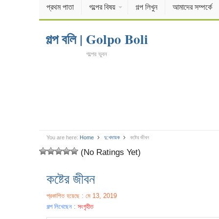
প্রথম পাতা
গল্পের বিষয়
গল্প লিখুন
আমাদের সম্পর্কে
গল্প বলি | Golpo Boli
গল্পের ভুবন
You are here:
Home
দু:খদায়ক
কষ্টের জীবন
(No Ratings Yet)
কষ্টের জীবন
প্রকাশিত হয়েছে : মে 13, 2019
গল্প লিখেছেন :
সংগৃহীত