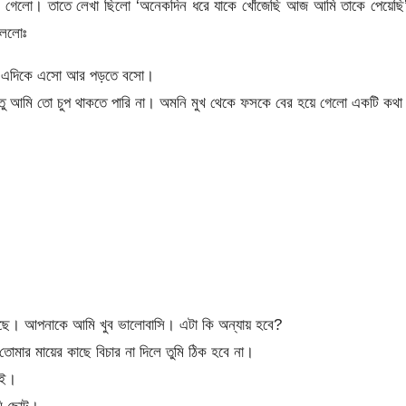
কে গেলো। তাতে লেখা ছিলো ‘অনেকদিন ধরে যাকে খোঁজেছি আজ আমি তাকে পেয়েছি
বললোঃ
া। এদিকে এসো আর পড়তে বসো।
্তু আমি তো চুপ থাকতে পারি না। অমনি মুখ থেকে ফসকে বের হয়ে গেলো একটি কথ
ে। আপনাকে আমি খুব ভালোবাসি। এটা কি অন্যায় হবে?
োমার মায়ের কাছে বিচার না দিলে তুমি ঠিক হবে না।
াই।
মি ছোট।