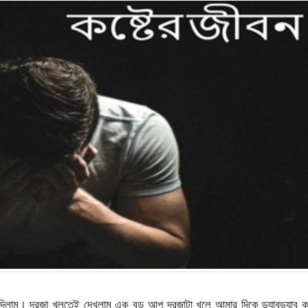
িলাম। দরজা খুলতেই দেখলাম এক বড় আপু দরজাটা খুলে আমার দিকে ড্যাবড্যাব ক