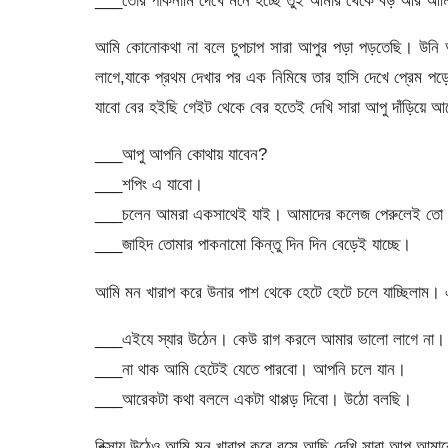
আমি কোনোকথা না বলে চুপচাপ সারা আপুর পড়া পড়তেছি। উনি 
লাগে,যাকে প্রথম দেখার পর এক নিমিষে তার হাসি দেখে প্রেম
যাবো বের হইছি গেইট থেকে বের হতেই দেখি সারা আপু দাঁড়িয়ে আছ
___আপু আপনি কোথায় যাবেন?
___শপিং এ যাবো।
___চলেন আমরা একসাথেই যাই। আমাদের কলেজ পেরুলেই তো শপ
___জাহিদ তোমার পাকনামো কিন্তু দিন দিন বেড়েই যাচ্ছে।
আমি মন খারাপ করে উনার পাশ থেকে হেটে হেটে চলে যাচ্ছিলাম। 
___এইযে স্যার উঠেন। কেউ রাগ করলে আমার ভালো লাগে না।
___না থাক আমি হেটেই যেতে পারবো। আপনি চলে যান।
___আরেকটা কথা বললে একটা থাপ্পড় দিবো। উঠো বলছি।
রিক্সায় উঠেও আমি মন খারাপ করে বসে আছি দেখি সারা আপু আমাক