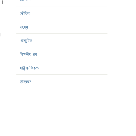
’।
ভৌতিক
রহস্য
া।
রোমান্টিক
শিক্ষনীয় গল্প
সাইন্স-ফিকশন
হাস্যরস