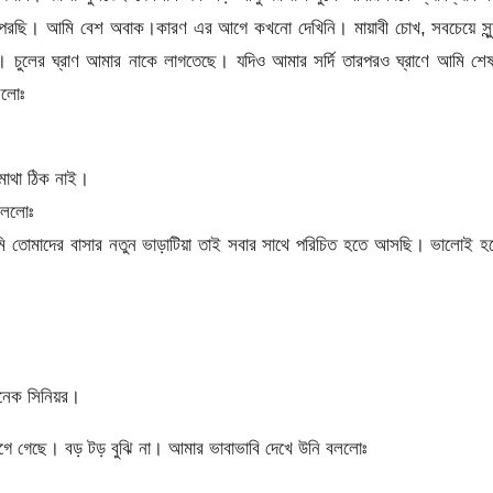
রছি। আমি বেশ অবাক।কারণ এর আগে কখনো দেখিনি। মায়াবী চোখ, সবচেয়ে সুন্
 চুলের ঘ্রাণ আমার নাকে লাগতেছে। যদিও আমার সর্দি তারপরও ঘ্রাণে আমি শে
ললোঃ
াথা ঠিক নাই।
বললোঃ
তোমাদের বাসার নতুন ভাড়াটিয়া তাই সবার সাথে পরিচিত হতে আসছি। ভালোই হ
অনেক সিনিয়র।
 গেছে। বড় টড় বুঝি না। আমার ভাবাভাবি দেখে উনি বললোঃ