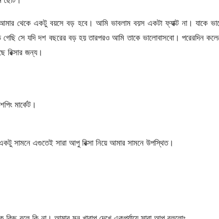
আমার থেকে একটু বয়সে বড় হবে। আমি ভাবলাম বয়স একটা ফ্যাক্ট না। যাকে ভা
 পড়ে গেছি সে যদি দশ বছরের বড় হয় তারপরও আমি তাকে ভালোবাসবো। পরেরদিন কল
ে রিক্সার জন্য।
িং মার্কেট।
একটু সামনে এগুতেই সারা আপু রিক্সা নিয়ে আমার সামনে উপস্থিত।
ে কিছু বলে কি না। আমার মন খারাপ দেখে একপর্যায়ে সারা আপু বললোঃ