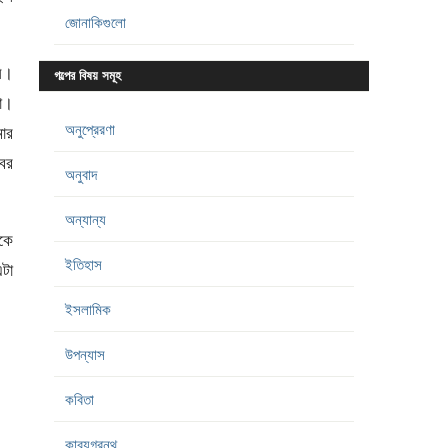
জোনাকিগুলো
ি।
গল্পের বিষয় সমূহ
য়া।
অনুপ্রেরণা
মার
ের
অনুবাদ
অন্যান্য
কে
ইতিহাস
টা
ইসলামিক
উপন্যাস
কবিতা
কাব্যগ্রন্থ