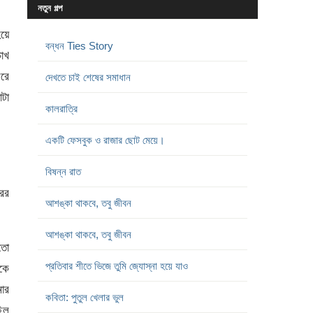
নতুন গল্প
হয়ে
বন্ধন Ties Story
চোখ
ভরে
দেখতে চাই শেষের সমাধান
োটা
কালরাত্রি
একটি ফেসবুক ও রাজার ছোট মেয়ে।
বিষন্ন রাত
ের
আশঙ্কা থাকবে, তবু জীবন
আশঙ্কা থাকবে, তবু জীবন
তো
প্রতিবার শীতে ভিজে তুমি জ্যোস্না হয়ে যাও
কে
ার
কবিতা: পুতুল খেলার ভুল
িল