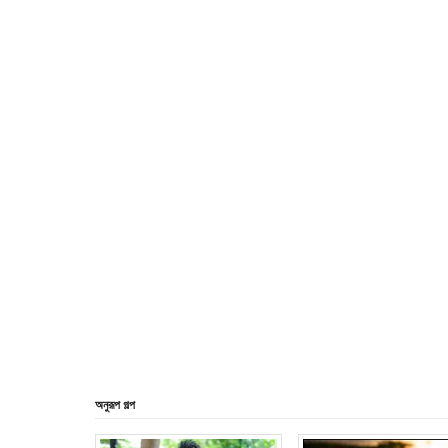
অনুরূপ গল্প