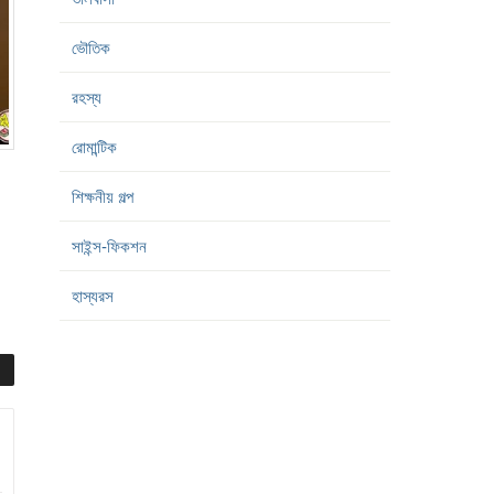
ভৌতিক
রহস্য
রোমান্টিক
শিক্ষনীয় গল্প
সাইন্স-ফিকশন
হাস্যরস