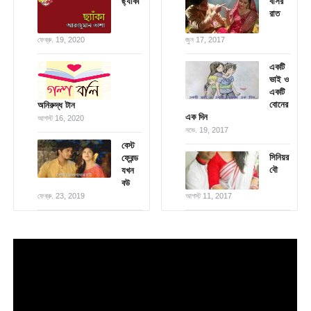
ছ্যাঁকা
বাসর
রাত
ফেব্রু. 19, 2020
জুন 17, 2017
একটি
ভাই ও
একটি
বোনের
অনিরুদ্ধ টান
এক দিন
আগস্ট 16, 2020
নভে. 19, 2017
বেস্ট
সিনিয়র
ফ্রেন্ড
বৌ
যখন
বউ
ফেব্রু. 23, 2019
আগস্ট 11, 2017