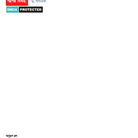
গল্পের বিষয়:
দু:খদায়ক
অনুরূপ গল্প