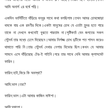
আমি অনার্স ২য় বর্ষে পড়ি।
একদিন ভার্সিটিতে দাঁড়িয়ে বন্ধুর সাথে কথা বলছিলাম।তখন আমর চোখজোড়া
থমকে যায় এক রমণীর দিকে।একটা মানুষের চোখ যে এতটা সুন্দর হতে পারে
তাকে না দেখলে কখনোই বুঝতে পারতাম না।সৃষ্টিকর্তা যেন জগতের সকল
সৌন্দর্য তার মধ
্যে ঢেলে দিয়েছেন।আমার নির্লজ্জ চোখ দুটিকে শত শাসন করেও
থামাতে পারি নি।তার সৌন্দর্য দেখার নেশায় বিভোর ছিল।কখন যে আমার
সামনে এসে দাঁড়িয়েছে টের-ই পাইনি।পরে তার সাথে দেখি আমার ক্লাসমেট
ফারিন।
ফারিন:হাই,কিরে কি অবস্থা?
আমি:ভাল।তর?
ফারিন:ভাল।এটা আমার কাজিন মাঈশা।
আমি:হ্যালো।