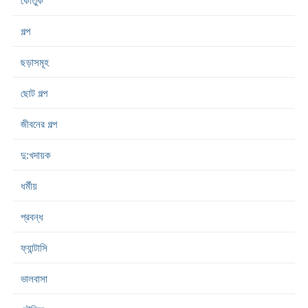
কৌতুক
গল্প
ছড়াসমূহ
ছোট গল্প
জীবনের গল্প
দু:খদায়ক
ধর্মীয়
প্রবন্ধ
ফ্যান্টাসি
ভালবাসা