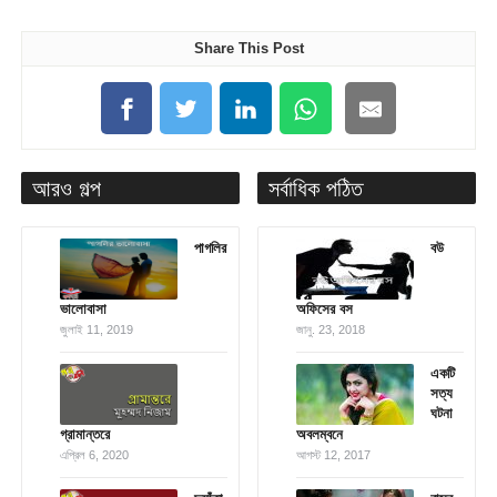
Share This Post
আরও গল্প
সর্বাধিক পঠিত
পাগলির
বউ
ভালোবাসা
অফিসের বস
জুলাই 11, 2019
জানু. 23, 2018
একটি
সত্য
ঘটনা
গ্রামান্তরে
অবলম্বনে
এপ্রিল 6, 2020
আগস্ট 12, 2017