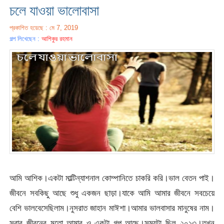
চলে যাওয়া ভালোবাসা
প্রকাশিত হয়েছে : মে 7, 2019
গল্প লিখেছেন :
আশিকুর রহমান
আমি আশিক।একটা মাল্টিন্যাশনাল কোম্পানিতে চাকরি করি।ভাল বেতন পাই।
জীবনে সবকিছু আছে শুধু একজন ছাড়া।যাকে আমি আমার জীবনে সবচেয়ে
বেশি ভালবেসেছিলাম।নুসরাত জাহান মাঈশা।আমার ভালবাসার মানুষের নাম।
সবার জীবনের মতো আমার ও একটা গল্প আছে।সময়টা ছিল ২০১৩।তখন