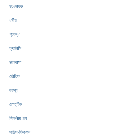
দু:খদায়ক
ধর্মীয়
প্রবন্ধ
ফ্যান্টাসি
ভালবাসা
ভৌতিক
রহস্য
রোমান্টিক
শিক্ষনীয় গল্প
সাইন্স-ফিকশন