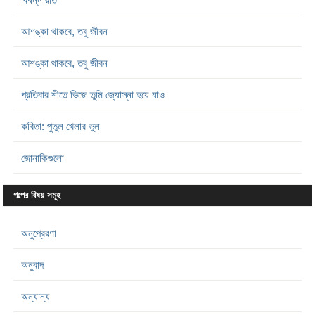
আশঙ্কা থাকবে, তবু জীবন
আশঙ্কা থাকবে, তবু জীবন
প্রতিবার শীতে ভিজে তুমি জ্যোস্না হয়ে যাও
কবিতা: পুতুল খেলার ভুল
জোনাকিগুলো
গল্পের বিষয় সমূহ
অনুপ্রেরণা
অনুবাদ
অন্যান্য