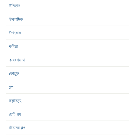
ইতিহাস
ইসলামিক
উপন্যাস
কবিতা
কাব্যগ্রন্থ
কৌতুক
গল্প
ছড়াসমূহ
ছোট গল্প
জীবনের গল্প