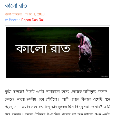
কালো রাত
প্রকাশিত হয়েছে : আগস্ট 1, 2018
গল্প লিখেছেন :
Papon Das Raj
ঘুমটা ভাঙ্গতেই নিজেই একটা অগোছালো রুমের মেঝেতে আবিষ্কার করলাম।
ভোরের আলো রুমটায় এসে পৌছঁলো। আমি এখানে কিভাবে এসেছি মনে
পড়ছে না। আমার সাথে তো রিজু আর দূর্জয়ও ছিল কিন্তু ওরা কোথায়? আমি
উঠে বসলাম। রুমের টেবিলের উপর কিছু পুরাতন বই আর বইয়ের উপর একটা