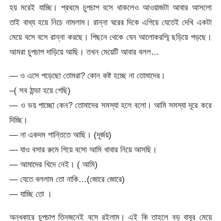
হয় মরেই যাচ্ছি। প্রথমে চুপচাপ বসে থাকলেও আওয়াজটা আবার আসলো
তাই বাধ্য হয়ে নিচে নামলাম। রান্না ঘরের দিকে এগিয়ে যেতেই দেখি একটা
মেয়ে বসে বসে রান্না করছে। পিছনে থেকে যেন আলোকরশ্মি ছড়িয়ে পড়ছে।
আমরা চুপচাপ দাড়িয়ে আছি। তখন মেয়েটি আবার বলল…
— ও এসে পড়েছো তোমরা? কোন কষ্ট হচ্ছে না তোমাদের।
–( সব ঠান্ডা হয়ে গেছি)
— ও ভয় পাচ্ছো কেন? তোমাদের সমস্যা হলে বলো। আমি সমস্যা দূরে করে
দিচ্ছি।
— না একদম শান্তিতে আছি। (দূর্জয়)
— যাও বসার রুমে গিয়ে বসো আমি খাবার নিয়ে আসছি।
— আমাদের খিদে নেই। ( আমি)
— যেতে বললাম তো নাকি…(জোরে জোরে)
— যাচ্ছি তো ।
অন্ধকারে চুপচাপ তিনজনেই বসে রইলাম। এই কি তাহলে বড় বাবুর মেয়ে