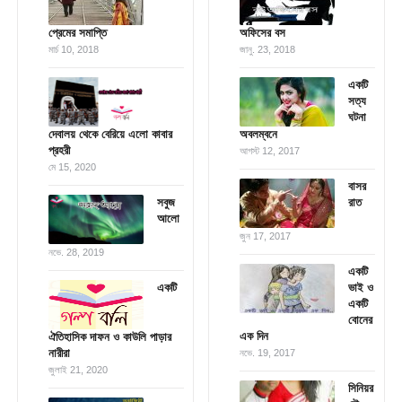
প্রেমের সমাপ্তি
অফিসের বস
মার্চ 10, 2018
জানু. 23, 2018
একটি
সত্য
ঘটনা
দেবালয় থেকে বেরিয়ে এলো কাবার
অবলম্বনে
প্রহরী
আগস্ট 12, 2017
মে 15, 2020
বাসর
সবুজ
রাত
আলো
জুন 17, 2017
নভে. 28, 2019
একটি
একটি
ভাই ও
একটি
বোনের
এক দিন
ঐতিহাসিক দাফন ও কাউলি পাড়ার
নারীরা
নভে. 19, 2017
জুলাই 21, 2020
সিনিয়র