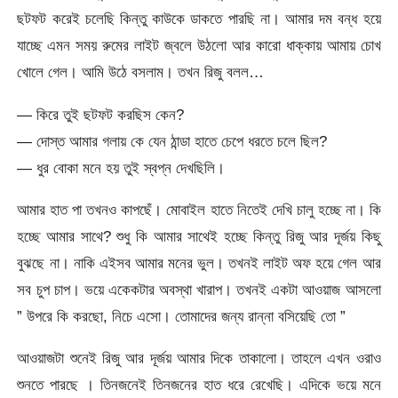
ছটফট করেই চলেছি কিন্তু কাউকে ডাকতে পারছি না। আমার দম বন্ধ হয়ে
যাচ্ছে এমন সময় রুমের লাইট জ্বলে উঠলো আর কারো ধাক্কায় আমায় চোখ
খোলে গেল। আমি উঠে বসলাম। তখন রিজু বলল…
— কিরে তুই ছটফট করছিস কেন?
— দোস্ত আমার গলায় কে যেন ঠান্ডা হাতে চেপে ধরতে চলে ছিল?
— ধুর বোকা মনে হয় তুই স্বপ্ন দেখছিলি।
আমার হাত পা তখনও কাপছেঁ। মোবাইল হাতে নিতেই দেখি চালু হচ্ছে না। কি
হচ্ছে আমার সাথে? শুধু কি আমার সাথেই হচ্ছে কিন্তু রিজু আর দূর্জয় কিছু
বুঝছে না। নাকি এইসব আমার মনের ভুল। তখনই লাইট অফ হয়ে গেল আর
সব চুপ চাপ। ভয়ে একেকটার অবস্থা খারাপ। তখনই একটা আওয়াজ আসলো
” উপরে কি করছো, নিচে এসো। তোমাদের জন্য রান্না বসিয়েছি তো ”
আওয়াজটা শুনেই রিজু আর দূর্জয় আমার দিকে তাকালো। তাহলে এখন ওরাও
শুনতে পারছে । তিনজনেই তিনজনের হাত ধরে রেখেছি। এদিকে ভয়ে মনে