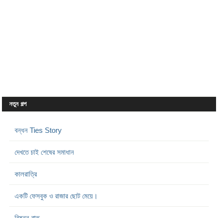
নতুন গল্প
বন্ধন Ties Story
দেখতে চাই শেষের সমাধান
কালরাত্রি
একটি ফেসবুক ও রাজার ছোট মেয়ে।
বিষন্ন রাত