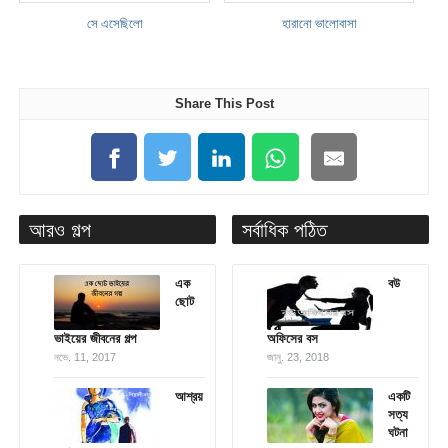
সে এসেছিলো
হারানো ভালোবাসা
Share This Post
আরও গল্প
সর্বাধিক পঠিত
এক
বউ
ছোট
ভাইয়ের জীবনের গল্প
অফিসের বস
নভে. 11, 2017
জানু. 23, 2018
আশ্রয়
একটি
সত্য
ঘটনা