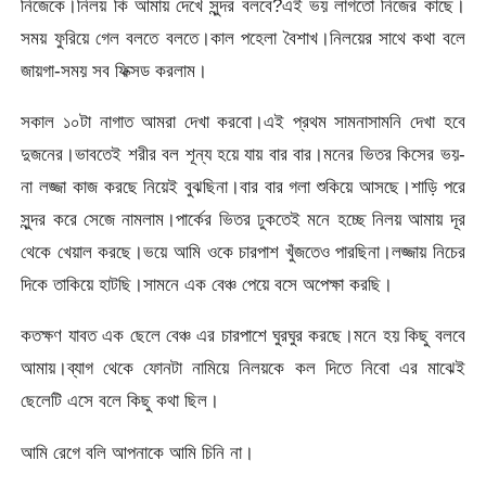
নিজেকে।নিলয় কি আমায় দেখে সুন্দর বলবে?এই ভয় লাগতো নিজের কাছে।
সময় ফুরিয়ে গেল বলতে বলতে।কাল পহেলা বৈশাখ।নিলয়ের সাথে কথা বলে
জায়গা-সময় সব ফিক্সড করলাম।
সকাল ১০টা নাগাত আমরা দেখা করবো।এই প্রথম সামনাসামনি দেখা হবে
দুজনের।ভাবতেই শরীর বল শূন্য হয়ে যায় বার বার।মনের ভিতর কিসের ভয়-
না লজ্জা কাজ করছে নিয়েই বুঝছিনা।বার বার গলা শুকিয়ে আসছে।শাড়ি পরে
সুন্দর করে সেজে নামলাম।পার্কের ভিতর ঢুকতেই মনে হচ্ছে নিলয় আমায় দূর
থেকে খেয়াল করছে।ভয়ে আমি ওকে চারপাশ খুঁজতেও পারছিনা।লজ্জায় নিচের
দিকে তাকিয়ে হাটছি।সামনে এক বেঞ্চ পেয়ে বসে অপেক্ষা করছি।
কতক্ষণ যাবত এক ছেলে বেঞ্চ এর চারপাশে ঘুরঘুর করছে।মনে হয় কিছু বলবে
আমায়।ব্যাগ থেকে ফোনটা নামিয়ে নিলয়কে কল দিতে নিবো এর মাঝেই
ছেলেটি এসে বলে কিছু কথা ছিল।
আমি রেগে বলি আপনাকে আমি চিনি না।