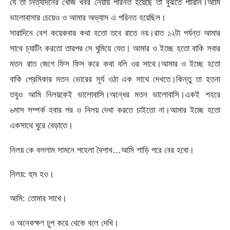
যে তা নিত্যদিনের খোঁজ খবর নেয়ায় পরিনত হয়েছে তা বুঝতে পারিনি।আমি
ভালোবাসার চেয়েও ও আমার অভ্যাস এ পরিনত হয়েছিল।
সারাদিনে বেশ কয়েকবার কথা হতো তবে রাতে নয়।রাত ১২টা পর্যন্ত আমার
সাথে চ্যাটিং করতো তারপর সে ঘুমিয়ে যেত। আমার ও ইচ্ছে হতো বাকি সবার
মতন রাত জেগে ফিস ফিস করে কথা বলি ওর সাথে।আমার ও ইচ্ছে হতো
বাকি প্রেমিকার মতন ভোরের সূর্য ওঠা এক সাথে দেখতে।কিন্তু তা হতনা
তবুও আমি নিলয়কেই ভালোবাসি।অন্ধের মতন ভালোবাসি।একই শহরে
৬মাস সম্পর্ক হবার পর ও নিলয় দেখা করতে চাইতো না।আমার ইচ্ছে হতো
একসাথে ঘুরে বেড়াতে।
নিলয় কে বললাম সামনে পহেলা বৈশাখ…আমি শাড়ি পরে বের হবো।
নিলয়: হুম হও।
আমি: তোমার সাথে।
ও অনেকক্ষণ চুপ করে থেকে বলে দেখি।