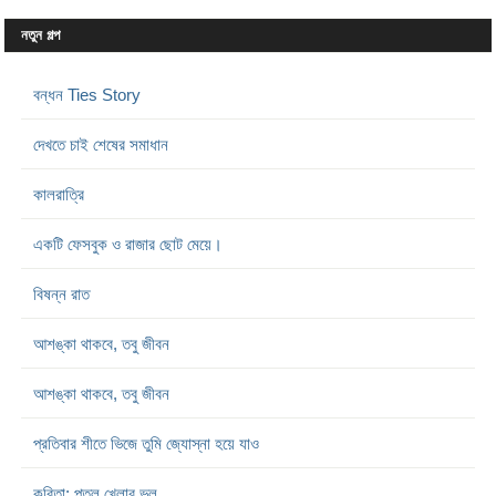
নতুন গল্প
বন্ধন Ties Story
দেখতে চাই শেষের সমাধান
কালরাত্রি
একটি ফেসবুক ও রাজার ছোট মেয়ে।
বিষন্ন রাত
আশঙ্কা থাকবে, তবু জীবন
আশঙ্কা থাকবে, তবু জীবন
প্রতিবার শীতে ভিজে তুমি জ্যোস্না হয়ে যাও
কবিতা: পুতুল খেলার ভুল