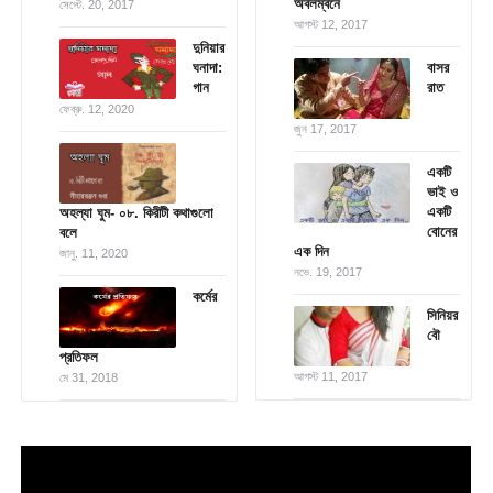
অবলম্বনে
সেপ্টে. 20, 2017
আগস্ট 12, 2017
দুনিয়ার
ঘনাদা:
বাসর
গান
রাত
ফেব্রু. 12, 2020
জুন 17, 2017
একটি
ভাই ও
একটি
অহল্যা ঘুম- ০৮. কিরীটী কথাগুলো
বোনের
বলে
এক দিন
জানু. 11, 2020
নভে. 19, 2017
কর্মের
সিনিয়র
বৌ
প্রতিফল
আগস্ট 11, 2017
মে 31, 2018