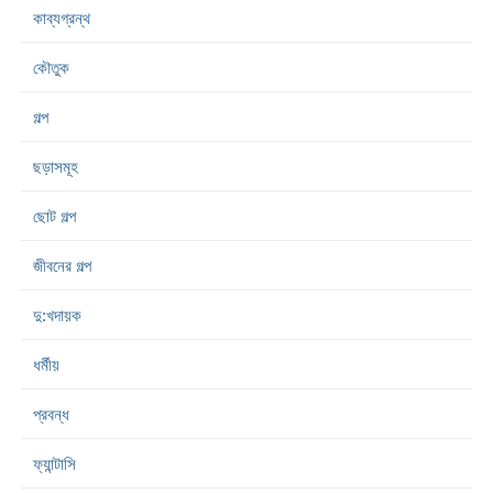
কাব্যগ্রন্থ
কৌতুক
গল্প
ছড়াসমূহ
ছোট গল্প
জীবনের গল্প
দু:খদায়ক
ধর্মীয়
প্রবন্ধ
ফ্যান্টাসি