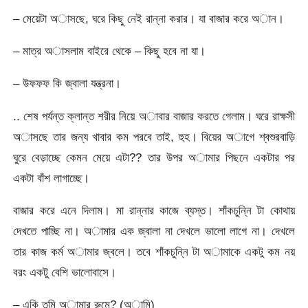
– মেয়েটা অাসছে, ঘরে কিছু নেই রান্না করার। যা বাজার করে অান।
– মাত্র অাসলাম বাইরে থেকে – কিছু হবে না যা।
– উফফফ কি জ্বালা যন্ত্রনা।
.. শেষ পর্যন্ত ক্লান্ত শরীর নিয়ে অাবার বাজার করতে গেলাম। ঘরে রাক্ষসী
অাসছে তার জন্য খাবার কম পরবে তাই, হুহ। বিয়ের অাগে শ্বশুরবাড়ি
ঘুরে বেড়াচ্ছে কেমন মেয়ে এটা?? তার উপর অামার পিছনে একটার পর
একটা বাঁশ লাগাচ্ছে।
বাজার করে এনে দিলাম। মা রান্নার কাজে ব্যস্ত। শাঁকচুন্নি টা কোথায়
দেখতে পাচ্ছি না। অামার এক জ্বালা না দেখলে ভালো লাগে না। দেখলে
তার কাজ কর্ম অামার জ্বলে। তবে শাঁকচুন্নি টা অামাকে একটু কম নয়
বরং একটু বেশি ভালোবাসে।
– একি তুমি অামার রুমে? (অামি)