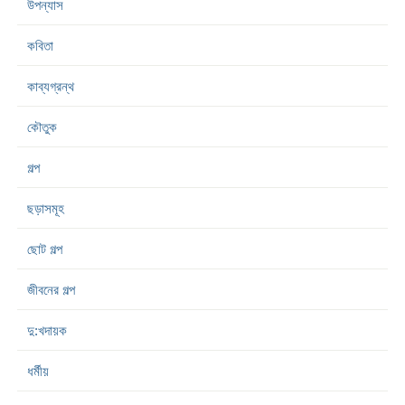
উপন্যাস
কবিতা
কাব্যগ্রন্থ
কৌতুক
গল্প
ছড়াসমূহ
ছোট গল্প
জীবনের গল্প
দু:খদায়ক
ধর্মীয়