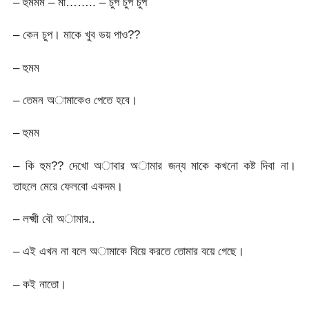
– হুমমম – মা…….. – চুপ চুপ চুপ
– কেন চুপ। মাকে খুব ভয় পাও??
– হুমম
– তেমন অামাকেও পেতে হবে।
– হুমম
– কি হুম?? দেখো অাবার অামার জন্য মাকে কখনো কষ্ট দিবা না।
তাহলে মেরে ফেলবো একদম।
– লক্ষ্মী বৌ অামার..
– এই এখন না বলে অামাকে বিয়ে করতে তোমার বয়ে গেছে।
– কই নাতো।