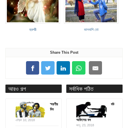
হুরপরী
ভালবাশি তো
Share This Post
আরও গল্প
সর্বাধিক পঠিত
স্মরণীয়
বউ
দিন
অফিসের বস
এপ্রিল 10, 2018
জানু. 23, 2018