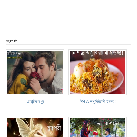
অনুরূপ গল্প
রোমান্টিক দুপুর
নিশি & অপু বিরিয়ানী হাউজ!!