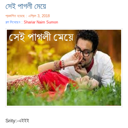
সেই পাগলী মেয়ে
প্রকাশিত হয়েছে : এপ্রিল 3, 2018
গল্প লিখেছেন :
Shariar Naim Sumon
Srity:-এইইই