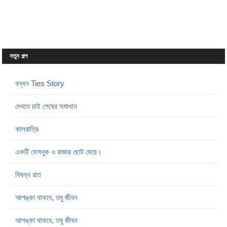
নতুন গল্প
বন্ধন Ties Story
দেখতে চাই শেষের সমাধান
কালরাত্রি
একটি ফেসবুক ও রাজার ছোট মেয়ে।
বিষন্ন রাত
আশঙ্কা থাকবে, তবু জীবন
আশঙ্কা থাকবে, তবু জীবন