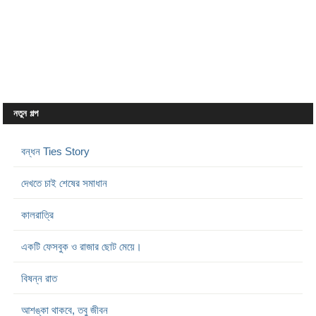
নতুন গল্প
বন্ধন Ties Story
দেখতে চাই শেষের সমাধান
কালরাত্রি
একটি ফেসবুক ও রাজার ছোট মেয়ে।
বিষন্ন রাত
আশঙ্কা থাকবে, তবু জীবন