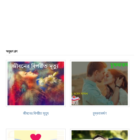
অনুরূপ গল্প
জীবনের বিপরীত মূত্যু
চুম্বনাকর্ষণ