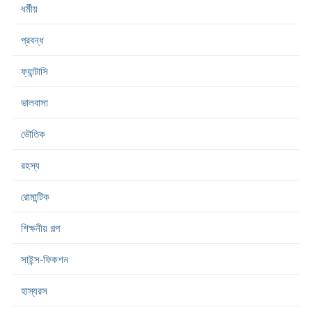
ধর্মীয়
প্রবন্ধ
ফ্যান্টাসি
ভালবাসা
ভৌতিক
রহস্য
রোমান্টিক
শিক্ষনীয় গল্প
সাইন্স-ফিকশন
হাস্যরস