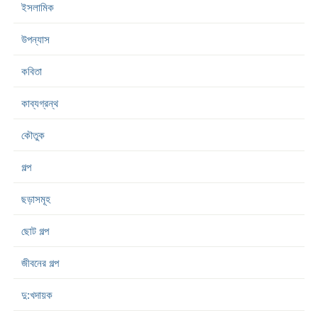
ইসলামিক
উপন্যাস
কবিতা
কাব্যগ্রন্থ
কৌতুক
গল্প
ছড়াসমূহ
ছোট গল্প
জীবনের গল্প
দু:খদায়ক