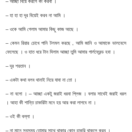
– আচ্ছা বিয়ে করলে কী করবা ।
– হা হা হা দূর বিয়েই করব না আমি ।
– ওকে আমি গেলাম আমার কিছু কাজ আছে ।
– কেমন রিয়ার চোখে পানি টলমল করছে , আমি জানি ও আমাকে ভালবেসে
ফেলেছে । ও হাত ধরে টান দিলাম আচ্ছা তুমি আমার গার্লফ্রেন্ড হবা ।
– দূর শয়তান ।
– একটা কথা বলব থানাই নিয়ে যাবা না তো ।
– না বলো । – আচ্ছা একটু জরাই ধরবা প্লিজ । বলার সাথেই জরাই ধরল
। আহা কী শান্তি চাকরিটা মনে হয় আর করা লাগবে না ।
– ওই কী বল্লা ।
– না মানে সবসময় তোমার সাথে থাকার কোন চাকরি থাকলে করব ।