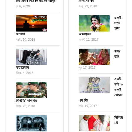
কিয়ামতের দিনে কি ভয়াবহ শাস্তি
অফিসের বস
মে 6, 2020
জানু. 23, 2018
একটি
সত্য
ঘটনা
অপেক্ষা
অবলম্বনে
অক্টো. 30, 2019
আগস্ট 12, 2017
বাসর
রাত
হুইলচেয়ার
জুন 17, 2017
ডিসে. 4, 2018
একটি
ভাই ও
একটি
বোনের
এক দিন
মিলিটারি অফিসার
নভে. 19, 2017
ডিসে. 23, 2018
সিনিয়র
বৌ