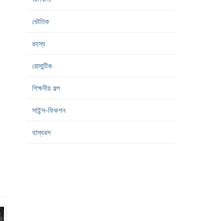
ভৌতিক
রহস্য
রোমান্টিক
শিক্ষনীয় গল্প
সাইন্স-ফিকশন
হাস্যরস