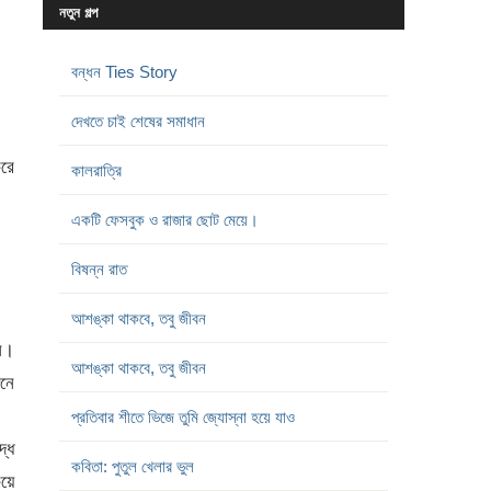
নতুন গল্প
বন্ধন Ties Story
দেখতে চাই শেষের সমাধান
রে
কালরাত্রি
একটি ফেসবুক ও রাজার ছোট মেয়ে।
বিষন্ন রাত
আশঙ্কা থাকবে, তবু জীবন
ি।
আশঙ্কা থাকবে, তবু জীবন
ুনে
প্রতিবার শীতে ভিজে তুমি জ্যোস্না হয়ে যাও
্ধ
কবিতা: পুতুল খেলার ভুল
িয়ে