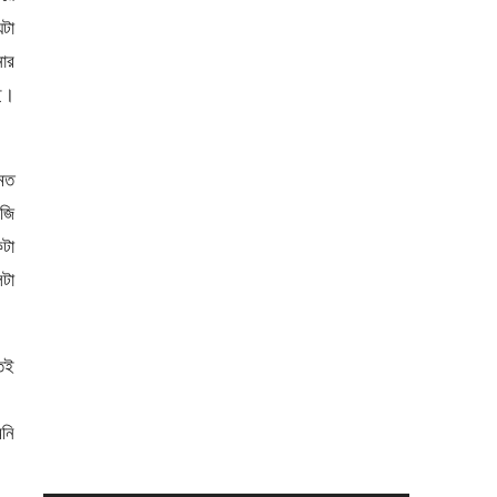
টা
ার
ে।
থমত
াজি
কটা
টা
তেই
নি