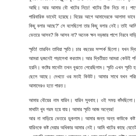
আছি। আর আমার বৌ খাটের নিচে! খাটের ঠিক নিচে না। পাশ
পারিবারিক ভাবেই হয়েছে। বিয়ের আগে আমাদেরকে আলাদা ভাব
কিছু বলার আছে?’ সে বলেছিলো তার কিছু বলার নেই। তাই আম
ভেতরে আসব? কি আসব না? অনেক ক্ষন দড়জার পাশে নিরবে দাড়িয়
স্মৃতি! তারবিন তাবিয়া স্মৃতি। চার বছরের সম্পর্ক ছিলো। যখন 
আমরা দুজনেই পড়ালেখা করতাম। আর দ্বিতীয়ত আমরা কেউই পরিবা
হয়নি। কষ্টের মানেটা তখন বুঝতে পেরেছিলাম। স্মৃতি এখন স্ম
ছেলে আছে। দেখতে ওর মতই কিউট। আমার সাথে যখন পরিচয় 
আমাদেরও হতে পারত।
আমার বৌয়ের নাম যারিন। যারিন সুববাহ। ওই সময় কাঁদছিলো। আ
মাথাটা খুব গরম হয়ে যায়। আমার স্মৃতি আজ অন্যের!
আর না দাড়িয়ে ভেতরে ডুকলাম। আমার জন্য অন্য কাউকে কষ্ট
যারিনকে কষ্ট দেয়ার অধিকার আমার নেই। আমি খাটের কাছে যেতে