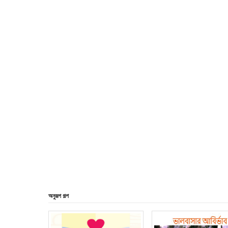
অনুরূপ গল্প