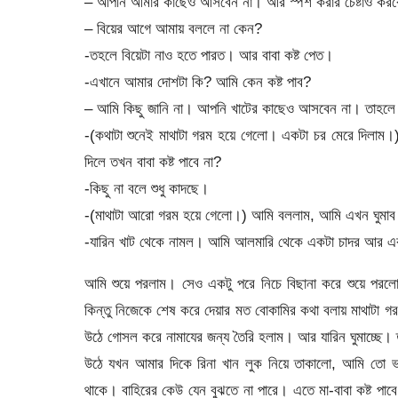
– আপনি আমার কাছেও আসবেন না। আর স্পর্শ করার চেষ্টাও করবেন
– বিয়ের আগে আমায় বললে না কেন?
-তহলে বিয়েটা নাও হতে পারত। আর বাবা কষ্ট পেত।
-এখানে আমার দোশটা কি? আমি কেন কষ্ট পাব?
– আমি কিছু জানি না। আপনি খাটের কাছেও আসবেন না। তাহলে
-(কথাটা শুনেই মাথাটা গরম হয়ে গেলো। একটা চর মেরে দিলা
দিলে তখন বাবা কষ্ট পাবে না?
-কিছু না বলে শুধু কাদছে।
-(মাথাটা আরো গরম হয়ে গেলো।) আমি বললাম, আমি এখন ঘুমাব। আ
-যারিন খাট থেকে নামল। আমি আলমারি থেকে একটা চাদর আর এক
আমি শুয়ে পরলাম। সেও একটু পরে নিচে বিছানা করে শুয়ে পর
কিন্তু নিজেকে শেষ করে দেয়ার মত বোকামির কথা বলায় মাথাটা গ
উঠে গোসল করে নামাযের জন্য তৈরি হলাম। আর যারিন ঘুমাচ্ছে। 
উঠে যখন আমার দিকে রিনা খান লুক নিয়ে তাকালো, আমি তো ভ
থাকে। বাহিরের কেউ যেন বুঝতে না পারে। এতে মা-বাবা কষ্ট পাব