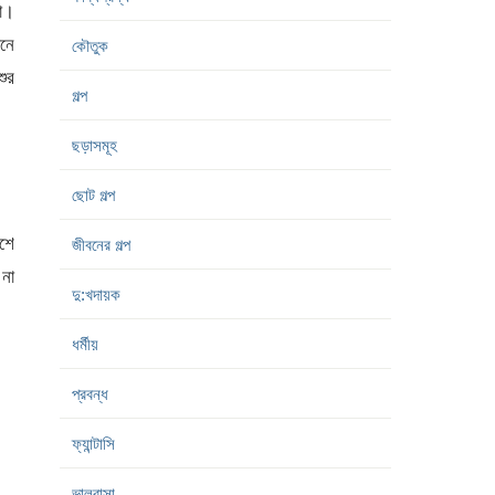
া।
ানে
কৌতুক
ুর
গল্প
ছড়াসমূহ
ছোট গল্প
াশে
জীবনের গল্প
না
দু:খদায়ক
ধর্মীয়
প্রবন্ধ
ফ্যান্টাসি
ভালবাসা