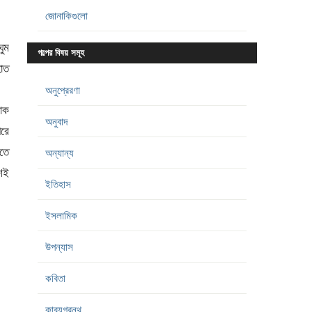
জোনাকিগুলো
ুম
গল্পের বিষয় সমূহ
াত
অনুপ্রেরণা
াক
অনুবাদ
পরে
তে
অন্যান্য
শেই
ইতিহাস
ইসলামিক
উপন্যাস
কবিতা
কাব্যগ্রন্থ