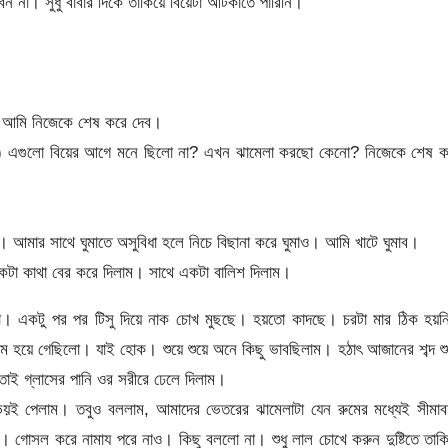
 না। সুধু বাবার দিকে তাকিয়ে বিয়েটা আটকাতে পারিনি।
 আমি নিজেকে শেষ করে দেব।
ম।) এগুলো বিয়ের আগে মনে ছিলো না? এখন ঝামেলা করছো কেনো? নিজেকে শেষ ক
মার সাথে ঘুমাতে অসুবিধা হলে নিচে বিছানা করে ঘুমাও। আমি খাটে ঘুমাব।
টা কাথা বের করে দিলাম। সাথে একটা বালিশ দিলাম।
লো। একটু পর পর টিসু দিয়ে নাক চোখ মুছছে। হয়তো কাদছে। চরটা মার ঠিক হয়ন
রম হয়ে গেছিলো। যাই হোক। শুয়ে শুয়ে অনে কিছু ভাবছিলাম। হঠাৎ আজানের শব্দ শ
তাই গ্লাসের পানি ওর সরীরে ঢেলে দিলাম।
য়ই পেলাম। তবুও বললাম, আমাদের ভেতরের ঝামেলাটা যেন রুমের মধ্যেই সীমাবদ
ে। গোসল করে নামায পরে নাও। কিছু বললো না। শুধু লাল চোখে করুন দুষ্টিতে তাক