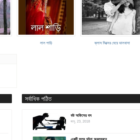
লাল শাড়ি
ক্লাস সিক্সের মেয়ে ভালবাসা
সর্বাধিক পঠিত
বউ অফিসের বস
জানু. 23, 2018
একটি সত্য ঘটনা অবলম্বনে