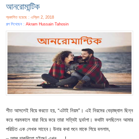
আনরোমান্টিক
প্রকাশিত হয়েছে : এপ্রিল 2, 2018
গল্প লিখেছেন :
Akram Hussain Tahosin
শীত আসলেই বিয়ে করতে হয়, “এটাই নিয়ম”। এই নিয়মের বেড়াজ্বাল ছিন্ন
করে গরমকালে যারা বিয়ে করে তারা সত্যিই দুর্ভাগা। কথাটা বলছিলেন আমার
পরিচিত এক লেখক সাহেব। উনার কথা শুনে মাকে গিয়ে বললাম,
– আম্মু চাকরিতো হইছে! এখন…..!