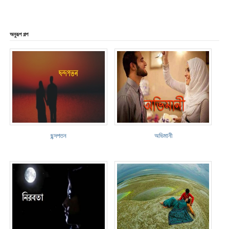
অনুরূপ গল্প
ছন্দপতন
অভিমানী