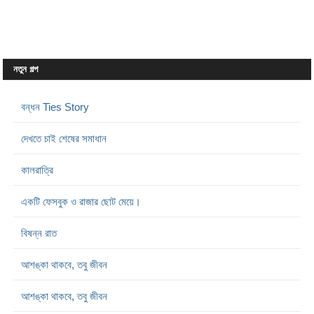
নতুন গল্প
বন্ধন Ties Story
দেখতে চাই শেষের সমাধান
কালরাত্রি
একটি ফেসবুক ও রাজার ছোট মেয়ে।
বিষন্ন রাত
আশঙ্কা থাকবে, তবু জীবন
আশঙ্কা থাকবে, তবু জীবন