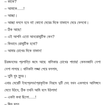
– কাকে?
– আমাকে…..!
– আচ্ছা।
– আচ্ছা বললে হবে না! কোনো মেয়ের দিকে তাকালে মেরে ফেলবো।
– ঠিক আছে!
– এই আপনি এতো আনরোমান্টিক কেন?
– কিভাবে রোমান্টিক হবো?
– আমার চোখের দিকে তাকান!
চিরজনমের প্রশান্তি জমে আছে বালিকার চোখের পাতায়! কেমনজানি নেশা
নেশা লাগছে। খানিকটা লজ্জা পেয়ে বললাম,
– তুমি খুব সুন্দর।
এবার মেয়েটি ইমপ্রেসড!প্রাকৃতিক নিয়মে দুটি দেহ যখন একসাথে আলিঙ্গনে
মেতে উঠবে, ঠিক তখনি আমি বলে উঠলাম!
– একটা কথা ছিলো…..!
– জ্বি বলুন…..