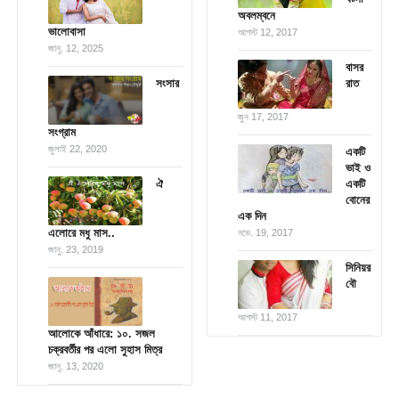
অবলম্বনে
ভালোবাসা
আগস্ট 12, 2017
জানু. 12, 2025
বাসর
সংসার
রাত
জুন 17, 2017
সংগ্রাম
জুলাই 22, 2020
একটি
ভাই ও
ঐ
একটি
বোনের
এক দিন
‎এলোরে মধু মাস..‬
নভে. 19, 2017
জানু. 23, 2019
সিনিয়র
বৌ
আগস্ট 11, 2017
আলোকে আঁধারে: ১০. সজল
চক্রবর্তীর পর এলো সুহাস মিত্র
জানু. 13, 2020