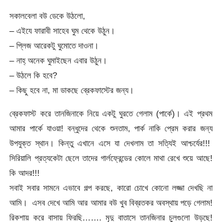
সকালবেলা বউ ডেকে উঠলো,
– এইযে ফারাবী সাহেব ঘুম থেকে উঠুন।
– প্লিজ আরেকটু ঘুমোতে দাওনা।
– নাহ্ অনেক ঘুমাইছেন এবার উঠুন।
– উঠলে কি হবে?
– কিছু হবে না, মা ডাকছে ব্রেকফাস্টের জন্য।
ব্রেকফাস্ট করে তানজিনাকে নিয়ে একটু ঘুরতে গেলাম (পার্কে)। এই প্রথম
আমার পার্কে যাওয়া! বন্ধুদের থেকে শুনতাম, পার্ক নাকি প্রেম করার জন্য
উপযুক্ত স্থান। কিন্তু এখানে এসে যা দেখলাম তা সত্যিই আশ্চর্যের!!!
সিরিয়ালি প্রত্যকেটা ছেলে তাদের গার্লফ্রেন্ডের কোলে মাথা রেখে শুয়ে আছে!
কি আদর!!!
সবাই সবার সামনে এভাবে গল্প করছে, কারো চোখে কোনো লজ্জা দেখছি না
আমি। এসব দেখে আমি আর আমার বউ খুব বিব্রতকর অবস্থায় পড়ে গেলাম!
রিকশায় করে বাসায় ফিরছি……. মৃদু বাতাসে তানজিনার চুলগুলো উড়ছে!