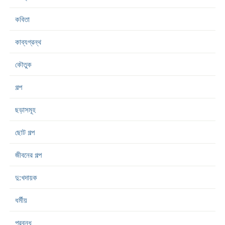
কবিতা
কাব্যগ্রন্থ
কৌতুক
গল্প
ছড়াসমূহ
ছোট গল্প
জীবনের গল্প
দু:খদায়ক
ধর্মীয়
প্রবন্ধ