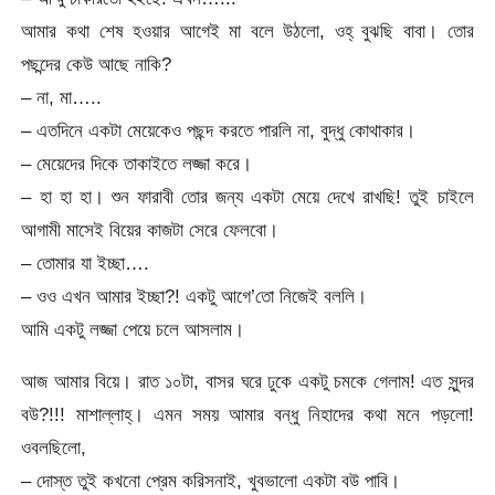
আমার কথা শেষ হওয়ার আগেই মা বলে উঠলো, ওহ্ বুঝছি বাবা। তোর
পছন্দের কেউ আছে নাকি?
– না, মা…..
– এতদিনে একটা মেয়েকেও পছন্দ করতে পারলি না, বুদ্ধু কোথাকার।
– মেয়েদের দিকে তাকাইতে লজ্জা করে।
– হা হা হা। শুন ফারাবী তোর জন্য একটা মেয়ে দেখে রাখছি! তুই চাইলে
আগামী মাসেই বিয়ের কাজটা সেরে ফেলবো।
– তোমার যা ইচ্ছা….
– ওও এখন আমার ইচ্ছা?! একটু আগে’তো নিজেই বললি।
আমি একটু লজ্জা পেয়ে চলে আসলাম।
আজ আমার বিয়ে। রাত ১০টা, বাসর ঘরে ঢুকে একটু চমকে গেলাম! এত সুন্দর
বউ?!!! মাশাল্লাহ্। এমন সময় আমার বন্ধু নিহাদের কথা মনে পড়লো!
ওবলছিলো,
– দোস্ত তুই কখনো প্রেম করিসনাই, খুবভালো একটা বউ পাবি।