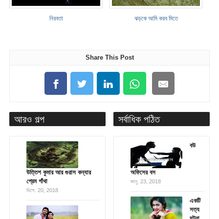
নিরবতা
ঝড়কে আমি করব মিতে
Share This Post
আরও গল্প
সর্বাধিক পঠিত
বউ
উত্তিশ কুমার আর গুরাস কন্যার
অফিসের বস
প্রেম গাঁথা
জানু. 23, 2018
ডিসে. 20, 2018
একটি
সত্য
ঘটনা