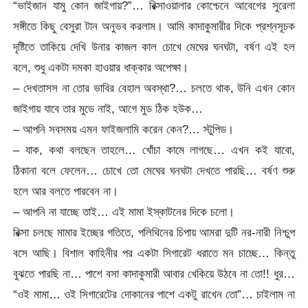
“ভাইজান যামু কোন জাইগায়?”… রিক্সাওয়ালার কোশ্চেনে আবেগের সুরেলা
সঙ্গীতে কিছু বেসুরা টান অনুভব করলাম। আমি কাদাকুমারীর দিকে প্রশ্নসূচক
দৃষ্টিতে তাকিয়ে দেখি উনার কাজল কাল চোখে মেঘের ঘনঘটা, বর্ষণ এই হল
বলে, শুধু একটা দমকা হাওয়ার ধাক্কার অপেক্ষা।
– দেখতাসস না তোর ভাবির বেহাল অবস্থা?… চলতে থাক, উনি এখন কোন
জাইগায় যাবে তার মুডে নাই, আগে মুড ঠিক হউক…
– আপনি সবসময় এমন ফাইজলামি করেন কেন?… স্টুপিড।
– যাক, কথা বলছেন তাহলে… খোঁচা কামে লাগছে… এখন কই যাবো,
ঠিকানা বলে ফেলেন… চোখে তো মেঘের ঘনঘটা দেখতে পারছি… বর্ষণ শুরু
হলে আর বলতে পারবেন না।
– আপনি না যাচ্ছে তাই… এই মামা ইস্কাটনের দিকে চলো।
রিক্সা চলছে মামার ইচ্ছের গতিতে, পলিথিনের চিপায় আমরা দুটি নর-নারী নিশ্চুপ
বসে আছি। বিশাল কাহিনীর পর একটা সিগারেট ধরাতে মন চাচ্ছে… কিন্তু
বুঝতে পারছি না… পাশে বসা কাদাকুমারী আবার খেকিয়ে উঠবে না তো!! ধুর…
“ওই মামা… ওই সিগারেটের দোকানের পাশে একটু রাখেন তো”… চাইলাম না