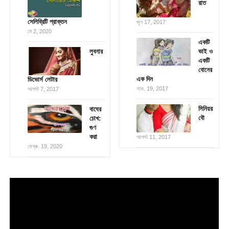
রাত
সেলিব্রিটি প্রাক্তন
জুন 17, 2017
মে 2, 2020
একটি
লুবনার
ভাই ও
একটি
বোনের
এক দিন
ডিভোর্স লেটার
নভে. 19, 2017
আগস্ট 7, 2017
সিনিয়র
বাঘের
বৌ
চোখ:
গুণ
করা
আগস্ট 11, 2017
ফেব্রু. 19, 2020