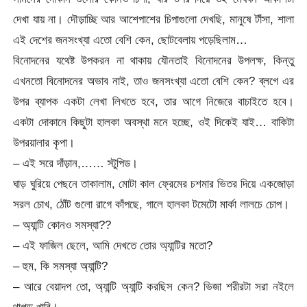
দেখা যায় না। দৌড়াচ্ছি আর আশেপাশের চিপাগুলো দেখছি, মানুষে টাঁসা, শালা
এই দেশের জনসংখ্যা এতো বেশি কেন, ছোটবেলায় পড়েছিলাম…
বিনোদনের যথেষ্ট উপকরন না থাকায় যৌনতাই বিনোদনের উপলক্ষ, কিন্তু
এখনতো বিনোদনের অভাব নাই, তাও জনসংখ্যা এতো বেশি কেন? ব্লগে এর
উপর ব্যাপক একটা লেখা লিখতে হবে, তার আগে নিজেরে বাচাইতে হবে।
একটা দোকানে কিছুটা হালকা অবস্থা মনে হচ্ছে, ওই দিকেই যাই… বাকিটা
উপরয়ালার কৃপা।
– এই সরে দাঁড়ান,…… স্টুপিড।
ঘাড় ঘুরিয়ে পেছনে তাকালাম, মোটা কাল ফ্রেমের চশমার ভিতর দিয়ে একজোড়া
সরল চোখ, ঠোঁট গুলো রাগে কাঁপছে, গালে হালকা টমেটো মার্কা লালচে চোপ।
– অ্যান্টি কোনও সমস্যা??
– এই ফাজিল ছেলে, আমি দেখতে তোর অ্যান্টির মতো?
– হুম, কি সমস্যা অ্যান্টি?
– আরে বেয়াদপ তো, অ্যান্টি অ্যান্টি করছিস কেন? ভিজা শরীরটা সরা নইলে
থাপ্পড় খাবি।