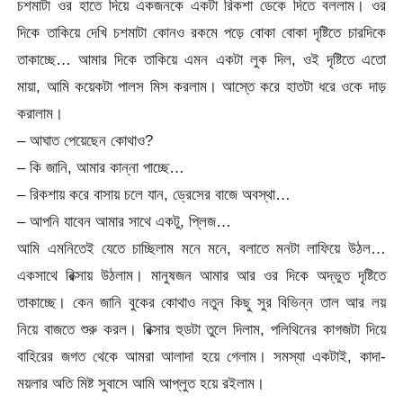
চশমাটা ওর হাতে দিয়ে একজনকে একটা রিকশা ডেকে দিতে বললাম। ওর
দিকে তাকিয়ে দেখি চশমাটা কোনও রকমে পড়ে বোকা বোকা দৃষ্টিতে চারদিকে
তাকাচ্ছে… আমার দিকে তাকিয়ে এমন একটা লুক দিল, ওই দৃষ্টিতে এতো
মায়া, আমি কয়েকটা পালস মিস করলাম। আস্তে করে হাতটা ধরে ওকে দাড়
করালাম।
– আঘাত পেয়েছেন কোথাও?
– কি জানি, আমার কান্না পাচ্ছে…
– রিকশায় করে বাসায় চলে যান, ড্রেসের বাজে অবস্থা…
– আপনি যাবেন আমার সাথে একটু, প্লিজ…
আমি এমনিতেই যেতে চাচ্ছিলাম মনে মনে, বলাতে মনটা লাফিয়ে উঠল…
একসাথে রিক্সায় উঠলাম। মানুষজন আমার আর ওর দিকে অদ্ভুত দৃষ্টিতে
তাকাচ্ছে। কেন জানি বুকের কোথাও নতুন কিছু সুর বিভিন্ন তাল আর লয়
নিয়ে বাজতে শুরু করল। রিক্সার হুডটা তুলে দিলাম, পলিথিনের কাগজটা দিয়ে
বাহিরের জগত থেকে আমরা আলাদা হয়ে গেলাম। সমস্যা একটাই, কাদা-
ময়লার অতি মিষ্ট সুবাসে আমি আপ্লুত হয়ে রইলাম।