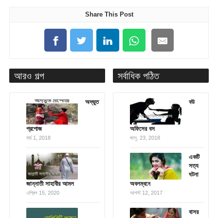
Share This Post
আরও গল্প
সর্বাধিক পঠিত
অদ্ভুত
বউ
প্রপোজ
অফিসের বস
মার্চ 1, 2018
জানু. 23, 2018
একটি
সত্য
ঘটনা
জান্নাতী সাহাবীর আমল
অবলম্বনে
এপ্রিল 15, 2020
আগস্ট 12, 2017
বাসর