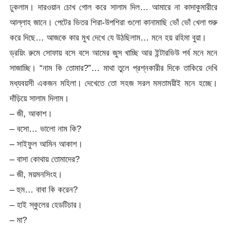
ঢুকলাম। দারওয়ান চোখ গোল করে সালাম দিল… আমারে না কাদাকুমারীরে
আল্লাহ জানে। পেটের ভিতর শিরা-উপশিরা গুলো কানামাছি ভোঁ ভোঁ খেলা শুরু
করে দিছে… আজকে কার মুখ দেখে যে উঠছিলাম… মনে হয় রহিমা বুয়া।
ড্রয়িং রুমে সোফায় বসে বসে আমের জুস খাচ্ছি আর ইন্টারভিউ পর্ব মনে মনে
সাজাচ্ছি। “নাম কি তোমার?”… মাথা তুলে প্রশ্নকারীর দিকে তাকিয়ে দেখি
মধ্যবয়সী একজন মহিলা। দেখেতে তো সহজ সরল মমতাময়ীই মনে হচ্ছে।
দাঁড়িয়ে সালাম দিলাম।
– জী, আকাশ।
– বসো… ভালো নাম কি?
– সাইফুল আমিন আকাশ।
– বাসা কোথায় তোমাদের?
– জী, ময়মনসিংহ।
– হুম… বাবা কি করেন?
– হাই স্কুলের হেডটিচার।
– মা?