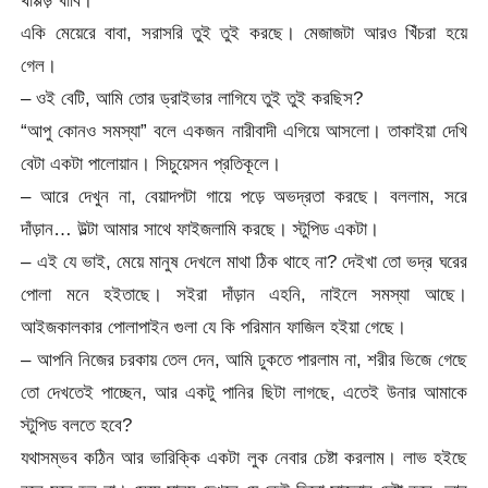
একি মেয়েরে বাবা, সরাসরি তুই তুই করছে। মেজাজটা আরও খিঁচরা হয়ে
গেল।
– ওই বেটি, আমি তোর ড্রাইভার লাগিযে তুই তুই করছিস?
“আপু কোনও সমস্যা” বলে একজন নারীবাদী এগিয়ে আসলো। তাকাইয়া দেখি
বেটা একটা পালোয়ান। সিচুয়েসন প্রতিকূলে।
– আরে দেখুন না, বেয়াদপটা গায়ে পড়ে অভদ্রতা করছে। বললাম, সরে
দাঁড়ান… উল্টা আমার সাথে ফাইজলামি করছে। স্টুপিড একটা।
– এই যে ভাই, মেয়ে মানুষ দেখলে মাথা ঠিক থাহে না? দেইখা তো ভদ্র ঘরের
পোলা মনে হইতাছে। সইরা দাঁড়ান এহনি, নাইলে সমস্যা আছে।
আইজকালকার পোলাপাইন গুলা যে কি পরিমান ফাজিল হইয়া গেছে।
– আপনি নিজের চরকায় তেল দেন, আমি ঢুকতে পারলাম না, শরীর ভিজে গেছে
তো দেখতেই পাচ্ছেন, আর একটু পানির ছিটা লাগছে, এতেই উনার আমাকে
স্টুপিড বলতে হবে?
যথাসম্ভব কঠিন আর ভারিক্কি একটা লুক নেবার চেষ্টা করলাম। লাভ হইছে