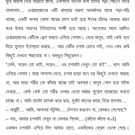
ঘুরে জায়গা নিয়ে দাড়াতে যাবো, একসাথে অনেক গুলা হাসির শব্দে পেছনে ফিরে
তাকালাম… চেয়ারম্যানের বেটি রাস্তায় ময়লা আবর্জনার মাঝে গড়া-গড়ি
খাচ্ছে, একটি কলার খোসা পায়ের চাপে ভর্তা হয়ে ঈদের চাঁদের আকার ধারন
করে উনার পতনের ইতিহাসের সাক্ষী হয়ে আছে। অনেকের সাথে আমিও
চেয়ারম্যানের বেটিকে হেল্প করতে এগিয়ে গেলাম। মেয়ে মানুষ, তাই কেউ হাত
দিয়ে তুলতে ইতস্তত করছে… আর বেটির চশমা চোখে নাই, সেও বোধ করি
কিছুই দেখতে পারতেছে না। অদ্ভুত সিচুয়েসন।
“দেখি, সরেন তো ভাই, সরেন… ওর চশমাটা দেখুন তো কই”… বলে আমি
এগিয়ে গেলাম। মায়া লাগলো দেখে, চশমা ছাড়া মনে হয় কিছুই দেখতে পারছে
না, আর সাড়া শরীর তো কাঁদায় যাচ্ছে তাই অবস্থা। মানুষ গোল হয়ে নাটক
দেখছে… কেউ কেউ তো শরীর দেখার এতো মজার সুযোগ হাতছাড়া করতে
চাচ্ছে না। আমি হাতটা হালকা করে ধরে, মুখটা কানের কাছে নিয়ে বললাম…
– অ্যান্টি… আমি, আপনার স্টুপিড… টেনশন করবেন না, কোথাও লেগেছে?
– নাহ, আমার চশমাটা দেখুন না কোথায় প্লিজ… (কাঁদো কাঁদো কণ্ঠ)
একজন চশমাটা এগিয়ে দিল আমার হাতে, একদিকের ফ্রেম ভেঙ্গে গেছে।