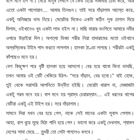
বলে মনে হল না। মেয়ে মানুষ দেখলে যে কেউ হিরো সাজবার চেষ্টা করে, আর
এতো একটা পালোয়ান… আমার তিনগুন। তাই সরে দাঁড়ালাম আস্তে করে,
একটু অনিচ্ছার ভাব নিয়ে। মেয়েটার দিকেও একটা কঠিন লুক চালান দিয়ে
দিলাম, ওইখানেও খুব একটা লাভ হইল না। মাছি মারার ভংগিতে আমারে নদীর
ওপারে উড়াইয়া দিল। অগত্যা ভিজা শরীর নিয়া হাদারামের মতো ওইখানে
অস্বস্তিকর টাইম পাস করতে লাগলাম। হালকা ঠাণ্ডা লাগছে। শরীরটা একটু
কাঁপছেও মনে হয়।
বেশ কিছুক্ষণ পরে বৃষ্টি হালকা হয়ে আসলো। বের হয়ে যাবো কিনা ভাবছি,
তখন আবার ওই বেটি খেকিয়ে উঠল- “সরে দাঁড়ান, বের হবো।” যাই হোক,
তুই থেকে সরাসরি আপনিতে উন্নীত হইছি। মেয়েটা খারাপ না, মেজাজটা
একটু গরম মনে হয়। বাপ মনে হয় গ্রাম্য চেয়ারম্যান… এই ধরনের বাপের
বেটিরা একটু এই টাইপ হয়। সরে দাঁড়ালাম।
সামনে দিয়া যখন বের হয়ে গেল, নাকে সেই মানের একটা সুবাস পেলাম।
আহা, রাগ ধুয়ে মুছে মিঠা পানি হয়ে গেল। ভালো করে একটু দেখলাম, শ্যামল
দেশের সাদা মেয়ে… সুন্দরী তো সেটা পাগলেও বলবে।