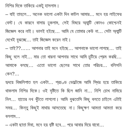
নিশির দিকে তাকিয়ে একটু হাসলাম।
– যাই তাহলে… অনেক ভালো একটা দিন কাটল আমার… মনে হয় লাইফের
বেস্ট। যে কারনে বাসায় ঢুকলাম, সেই বিষয়ে অ্যান্টি কোনও কোশ্চেনই
জিজ্ঞেস করে নাই। ভালই হইছে… আমি যে তোমার কেউ না… সেটা অ্যান্টি
দেখেই বুঝচ্ছে… তাই জিজ্ঞেস করেন নাই।
– তাই??…… আপনার তাই মনে হইছে… আপনাকে ভালো লাগছে… তাই
কিছু বলে নাই… মার তো ধারনা আপনার সাথে আমি চুটিয়ে প্রেম করছি…
আমাকে বলছে… এতো ভালো ছেলের সাথে তোর পরিচয়… বলিসনি
কেন?…
হৃদয়ে বিজলিপাত হল একটা… প্রচণ্ড ভোল্টেজে আমি স্থির হয়ে তাকিয়ে
থাকলাম নিশির দিকে। ওই দৃষ্টিতে কি ছিল জানি না… নিশি চোখ নামিয়ে
নিল… হাতের নখ খুঁটতে লাগলো। আমি বুঝতেসি কিছু বলতে চাইলে এটাই
সময়… কিন্তু কিছুই মাথায় আসতেছে না। কিছুক্ষণ আমতা আমতা করে
বললাম…
– একটা ছাতা দিবা, মনে হয় বৃষ্টি হবে… পরে আবার দিয়ে যাবো…