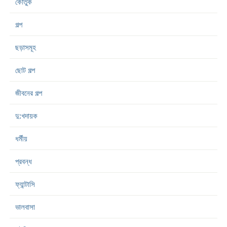
কৌতুক
গল্প
ছড়াসমূহ
ছোট গল্প
জীবনের গল্প
দু:খদায়ক
ধর্মীয়
প্রবন্ধ
ফ্যান্টাসি
ভালবাসা