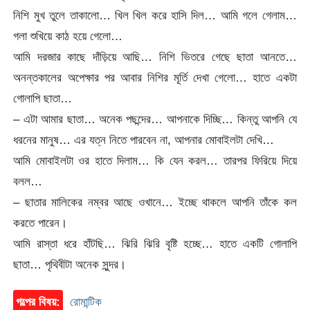
নিশি মুখ তুলে তাকালো… খিল খিল করে হাসি দিল… আমি গলে গেলাম…
গলা শুখিয়ে কাঠ হয়ে গেলো…
আমি দরজার কাছে দাঁড়িয়ে আছি… নিশি ভিতরে গেছে ছাতা আনতে…
অনন্তকালের অপেক্ষার পর আবার নিশির মূর্তি দেখা গেলো… হাতে একটা
গোলাপি ছাতা…
– এটা আমার ছাতা… অনেক পছন্দের… আপনাকে দিচ্ছি… কিন্তু আপনি যে
ধরনের মানুষ… এর যত্ন নিতে পারবেন না, আপনার মোবাইলটা দেখি…
আমি মোবাইলটা ওর হাতে দিলাম… কি যেন করল… তারপর ফিরিয়ে দিয়ে
বলল…
– ছাতার মালিকের নম্বর আছে ওখানে… ইচ্ছে থাকলে আপনি তাঁকে কল
করতে পারেন।
আমি রাস্তা ধরে হাঁটছি… ঝিরি ঝিরি বৃষ্টি হচ্ছে… হাতে একটি গোলাপি
ছাতা… পৃথিবীটা অনেক সুন্দর।
গল্পের বিষয়:
রোমান্টিক