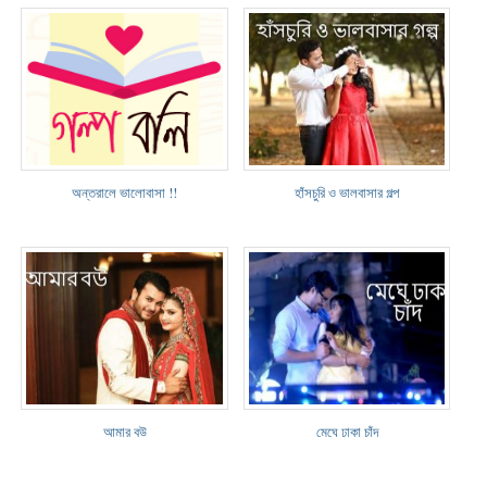
অন্তরালে ভালোবাসা !!
হাঁসচুরি ও ভালবাসার গল্প
আমার বউ
মেঘে ঢাকা চাঁদ