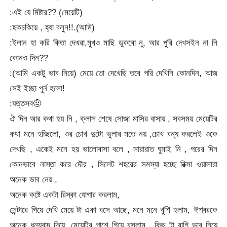
:এই যে মিষ্টার?? (মেয়েটি)
:হকচকিয়ে , হ্যা বলুন!!.(আমি)
:ইলান হা করি কিতা দেখরা,মুখও মাছি ডুকবো নু, আর পুরি দেখসইন না নি
কোনও দিন??
:(আমি একটু ভাব নিয়ে) মেয়ে তো দেখেছি তবে পরি দেখিনি কোনদিন, আজ
সেই ইচ্ছা পূর্ন হলো!
:যত্তসব🤨
ঐ দিন আর কথা হয় নি , ক্লাস শেষে সোজা মাসির বাসায় , সবসময় মেয়েটির
কথা মনে হচ্ছিলো, ওর চোখ দুটো ভুলার মতে নয় ,চোখ বন্ধ করলেই ওকে
দেখছি , একেই মনে হয় ভালোবাসা বলে , সারারাত ঘুমাই নি , পরের দিন
কোনভাবে নাস্তা করে দৌর , সিলেট শহরের সমস্যা হচ্ছে রিক্সা ওয়ালারা
অনেক ভাব নেয় ,
অনেক কষ্টে একটা রিস্কা যোগার করলাম,
সেন্টারে গিয়ে দেখি মেয়ে টা একা বসে আছে, মনে মনে খুশি হলাম, ঈশ্বরকে
অনেক ধন্যবাদ দিয়ে ,মেয়েটির পাশে গিয়ে বসলাম , কিছু টা রাগি ভাব নিয়ে