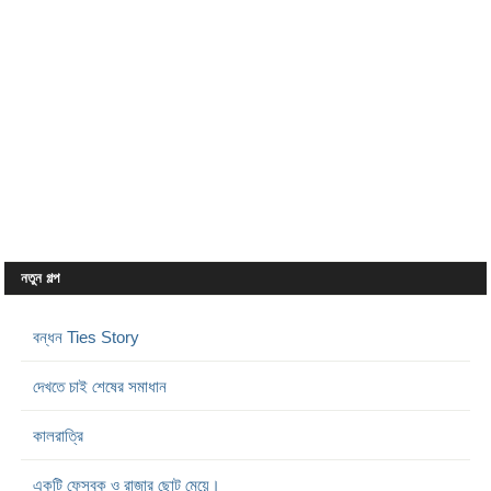
নতুন গল্প
বন্ধন Ties Story
দেখতে চাই শেষের সমাধান
কালরাত্রি
একটি ফেসবুক ও রাজার ছোট মেয়ে।