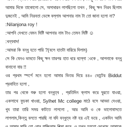
আমার দিকে তাকোলো সে, অসাধারন লাগছিলো তখন , কিছু ক্ষন নিরব ছিলাম
দুজনেই , আমি নিরবতা ভেঙ্গে বল্লাম আপনার নাম টা তো জানা হলো না?
:Nilanjona roy !
:আপনি দেখতে যেমন মিষ্টি আপনার নাম টাও তেমন মিষ্টি ☺
:ধন্যবাদ!
:আমরা কি বন্ধু হতে পারি ?(বলে হাতটা বারিয়ে দিলাম)
সে কি যেনও ভাবতে কিছু ক্ষন তারপর হাত ধরে বল্লো :ওকে , আপনাকে বন্ধু
বানানো যায় !!
ওর প্রথম স্পর্শে মনে হলো আমার ভিতর দিয়ে ৪৪০ ভোন্টের Biddut
প্রবাহিত হলো ,
তার পর থেকে শুরু হলো বন্ধুত্ব , প্রতিদিন ক্লাস করে ঘুরতে যাওয়া,
একসাথে ফুচকা খাওয়া, Sylhet Mc college মাঠে বসে আড্ডা দেওয়া,
খুব তারা তারি সময় কাটতে লাগলো , আর আমি ও কে ভালোবাসতে
লাগলাম,কিন্তু বলতে পারছি না যদি বন্ধুত্ব নষ্ট হয় এই ভয়ে , একদিন আমি
ও আমার মাসি তো বোন যাচ্ছিলাম রিক্সা করে ,ও তখন হয়তো দেখেছে আমাকে