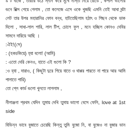
৯ ট বাজে , তারারি উঠে স্নান করে মুখে নাস্তা নিয়ে রোডে , কপাল ভালোর
গুনে রিক্স পেয়ে গেলাম , তো কলেজে এসে ওকে খুজছি এমনি তেই আধা ঘন্টা
লেট তার উপর মহারানির ফোন বন্ধ, হাটতেছিলাম হঠাৎ ও পিছন থেকে ডাক
দিলো , সাধা-লাল শারি, লাল টিপ, চোলে ফুল , মনে হচ্ছিল কোনও দেবির
সামনে দারিয়ে আছি ।
:ঐই!(সে)
: (হকচকিয়ে) হ্যা বলো! (আমি)
: এতো দেরি কেনও, হাতে এই গুলো কি ?
:ও হ্যা , দারাও, ( কিছুটা দুরে গিয়ে যাতে ও থাপ্পর পারতে না পারে আর আমি
পালাতে পারি)
তো প্লে কার্ড গুলো খুলতে লাগলাম ,
নীলাঞ্জনা প্রথম যেদিন তুমায় দেখি তুমায় ভালো বেসে ফেলি, love at 1st
side
বিভিন্ন ভাবে বুজাতে চেয়েছি কিন্তু তুমি বুজো নি, বা বুজেও না বুজার ভান