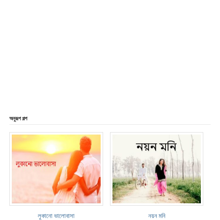
অনুরূপ গল্প
লুকানো ভালোবাসা
নয়ন মনি