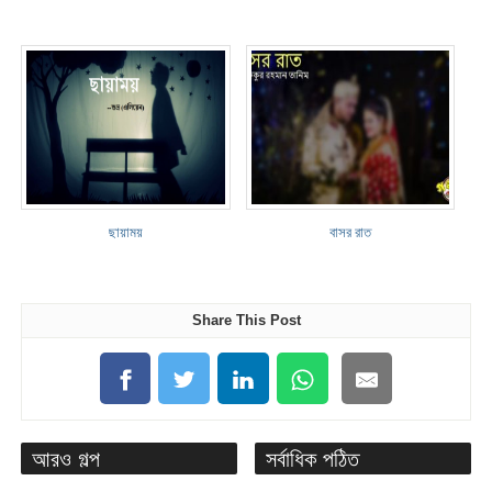
ছায়াময়
বাসর রাত
Share This Post
আরও গল্প
সর্বাধিক পঠিত