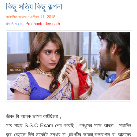
কিছু সত্যি কিছু কল্পনা
প্রকাশিত হয়েছে : এপ্রিল 11, 2018
গল্প লিখেছেন :
Proshanto dev nath
জীবন টা অনেক ভালো কাটছিলো ,
সবে মাত্র S.S.C Exam শেষ করেছি , বন্ধুদের সাথে আড্ডা , সারাদিন
ঘুরে বেড়ানো,নিউ মার্কেটে সন্ধায় চা ,চটপটির আড্ডা,কলাবাগান বা আমাদের