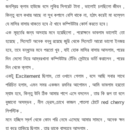
জনপ্রিয় ক্লাব হাউজে বসে লুকিয় সিগরেট টানা , ভালোই চলছিলো জীবন ,
কিন্তু বলে কথায় আছে না সুখ কপালে বেশি থাকে না, হঠাৎ করেই মা বল্লেল
যে মাসির বাসায় থাকতে হবে ঐ খানে কম্পিউটার কোর্স করতে হবে।
এক মূহুর্তের জন্য অসহায় মনে হয়েছিলো , পরোক্ষনে ভাবলাম ভালোই তো
হয়েছে , সিলেটে অনেক বন্ধু রয়েছে জুরি থেকে সিলেটে আরো ভালো ইনজয়
হবে, তবে বন্ধুদের মনে পরতো খুব , যাই হোক মাসির বাসায় আসলাম, পরের
দিন মেসো নিয়ে আম্বরখানা কম্পিউটার র্টেনিং সেন্টারে ভর্তি করালেন , পরের
দিন থেকে ক্লাস ,
একটু Excitement ছিলাম, তো ওখানে গেলাম , বসে আছি সবার সাথে
পরিচিত হলাম, এমন সময় একজন রমনির আগোমন , আমি ভাবলাম হয়তো
ম্যাম হবে, কিন্তু উনি ঠিক আমার পাশে এসে বসলেন , তার কি রূপ তা বলে
বুজানো অসম্ভব , নীল ড্রেস,চোখে কাজল ,পাতলা ঠোটে red cherry
লিপস্টিক ,
মনে হচ্ছিল স্বর্গ থেকে কোন পরি নেমে এসেছে আমার সামনে , অনেক ক্ষন
হা করে তাকিয়ে ছিলাম , তার ডাকে বাস্তবে আসলাম ,