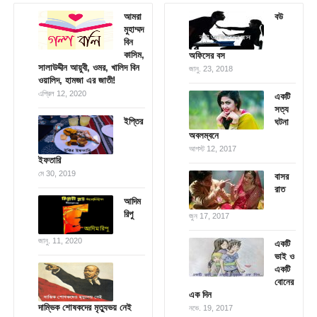
আমরা
বউ
মুহাম্মদ
বিন
কাসিম,
অফিসের বস
সালাউদ্দীন আয়ুবী, ওমর, খালিদ বিন
জানু. 23, 2018
ওয়ালিদ, হামজা এর জাতী!
এপ্রিল 12, 2020
একটি
সত্য
ইপ্তির
ঘটনা
অবলম্বনে
আগস্ট 12, 2017
ইফতারি
মে 30, 2019
বাসর
রাত
আদিম
রিপু
জুন 17, 2017
জানু. 11, 2020
একটি
ভাই ও
একটি
বোনের
এক দিন
দাম্ভিক শোষকদের মৃত্যুভয় নেই
নভে. 19, 2017