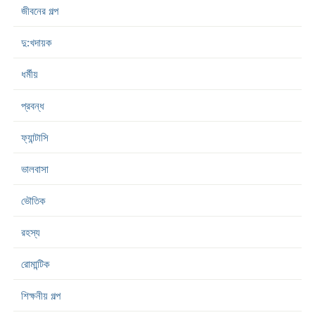
জীবনের গল্প
দু:খদায়ক
ধর্মীয়
প্রবন্ধ
ফ্যান্টাসি
ভালবাসা
ভৌতিক
রহস্য
রোমান্টিক
শিক্ষনীয় গল্প