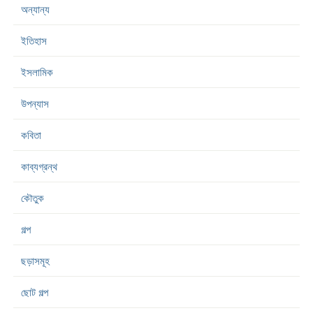
অন্যান্য
ইতিহাস
ইসলামিক
উপন্যাস
কবিতা
কাব্যগ্রন্থ
কৌতুক
গল্প
ছড়াসমূহ
ছোট গল্প