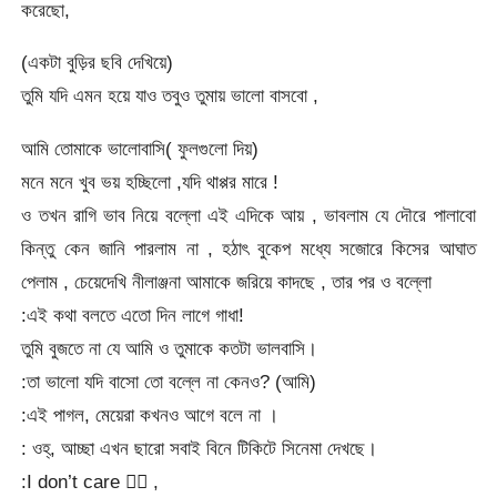
করেছো,
(একটা বুড়ির ছবি দেখিয়ে)
তুমি যদি এমন হয়ে যাও তবুও তুমায় ভালো বাসবো ,
আমি তোমাকে ভালোবাসি( ফুলগুলো দিয়)
মনে মনে খুব ভয় হচ্ছিলো ,যদি থাপ্পর মারে !
ও তখন রাগি ভাব নিয়ে বল্লো এই এদিকে আয় , ভাবলাম যে দৌরে পালাবো
কিন্তু কেন জানি পারলাম না , হঠাৎ বুকেপ মধ্যে সজোরে কিসের আঘাত
পেলাম , চেয়েদেখি নীলাঞ্জনা আমাকে জরিয়ে কাদছে , তার পর ও বল্লো
:এই কথা বলতে এতো দিন লাগে গাধা!
তুমি বুজতে না যে আমি ও তুমাকে কতটা ভালবাসি।
:তা ভালো যদি বাসো তো বল্লে না কেনও? (আমি)
:এই পাগল, মেয়েরা কখনও আগে বলে না ।
: ওহ্, আচ্ছা এখন ছারো সবাই বিনে টিকিটে সিনেমা দেখছে।
:I don’t care 🤷‍♀️ ,