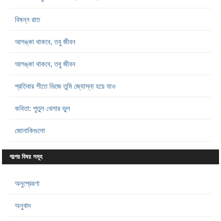
বিষন্ন রাত
আশঙ্কা থাকবে, তবু জীবন
আশঙ্কা থাকবে, তবু জীবন
প্রতিবার শীতে ভিজে তুমি জ্যোস্না হয়ে যাও
কবিতা: পুতুল খেলার ভুল
জোনাকিগুলো
গল্পের বিষয় সমূহ
অনুপ্রেরণা
অনুবাদ