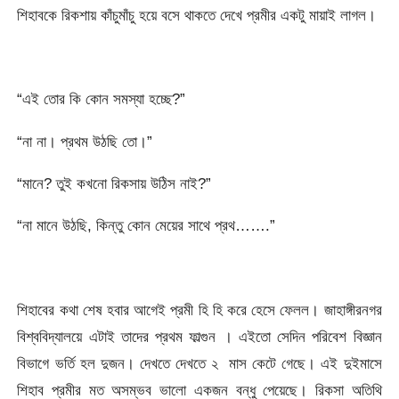
শিহাবকে রিকশায় কাঁচুমাঁচু হয়ে বসে থাকতে দেখে প্রমীর একটু মায়াই লাগল।
“এই তোর কি কোন সমস্যা হচ্ছে?”
“না না। প্রথম উঠছি তো।”
“মানে? তুই কখনো রিকসায় উঠিস নাই?”
“না মানে উঠছি, কিন্তু কোন মেয়ের সাথে প্রথ…….”
শিহাবের কথা শেষ হবার আগেই প্রমী হি হি করে হেসে ফেলল। জাহাঙ্গীরনগর
বিশ্ববিদ্যালয়ে এটাই তাদের প্রথম ফাল্গুন । এইতো সেদিন পরিবেশ বিজ্ঞান
বিভাগে ভর্তি হল দুজন। দেখতে দেখতে ২ মাস কেটে গেছে। এই দুইমাসে
শিহাব প্রমীর মত অসম্ভব ভালো একজন বন্ধু পেয়েছে। রিকসা অতিথি