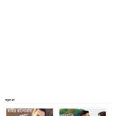
অনুরূপ গল্প