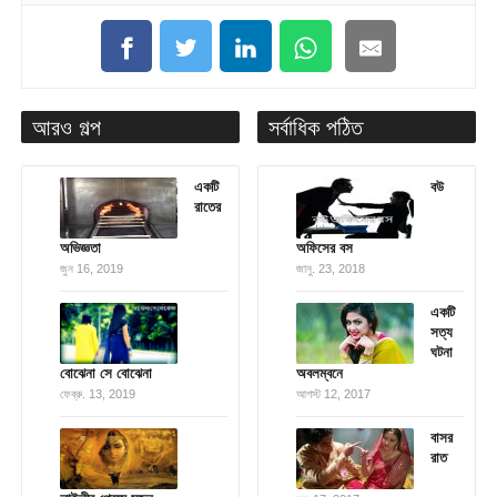
আরও গল্প
সর্বাধিক পঠিত
একটি
বউ
রাতের
অভিজ্ঞতা
অফিসের বস
জুন 16, 2019
জানু. 23, 2018
একটি
সত্য
ঘটনা
বোঝেনা সে বোঝেনা
অবলম্বনে
ফেব্রু. 13, 2019
আগস্ট 12, 2017
বাসর
রাত