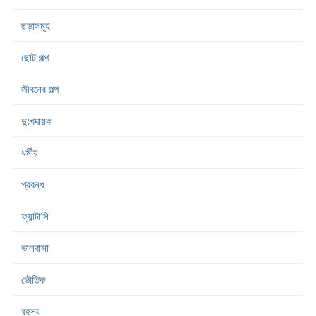
ছড়াসমূহ
ছোট গল্প
জীবনের গল্প
দু:খদায়ক
ধর্মীয়
প্রবন্ধ
ফ্যান্টাসি
ভালবাসা
ভৌতিক
রহস্য