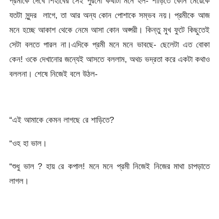
প্রমীকে দেখে শিহাবের সেই পুরনো কথাটা মনে হল- শাড়িতে কোন মেয়েকে
যতটা সুন্দর লাগে, তা আর অন্য কোন পোশাকে সম্ভব নয়। প্রমীকে আজ
মনে হচ্ছে আকাশ থেকে নেমে আসা কোন অপ্সরী। কিন্তু মুখ ফুটে কিছুতেই
সেটা বলতে পারল না।এদিকে প্রমী মনে মনে ভাবছে- ছেলেটা এত বোকা
কেন! ওকে দেখানোর জন্যেই আসতে বললাম, অথচ ভদ্রতা করে একটা কথাও
বললনা। শেষে নিজেই বলে উঠল-
“এই আমাকে কেমন লাগছে রে শাড়িতে?
“ওহ হা ভাল।
“শুধু ভাল ? হায় রে কপাল! মনে মনে প্রমী নিজেই নিজের মাথা চাপড়াতে
লাগল।