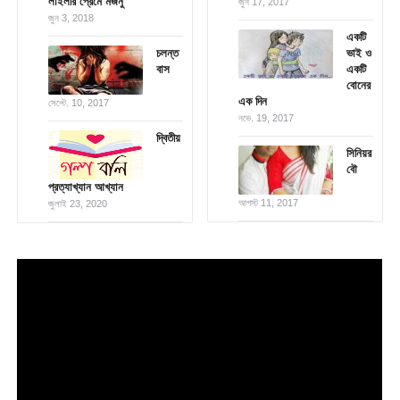
লাইলীর প্রেমে মজনু
জুন 17, 2017
জুন 3, 2018
একটি
চলন্ত
ভাই ও
বাস
একটি
বোনের
এক দিন
সেপ্টে. 10, 2017
নভে. 19, 2017
দ্বিতীয়
সিনিয়র
বৌ
প্রত্যাখ্যান আখ্যান
আগস্ট 11, 2017
জুলাই 23, 2020