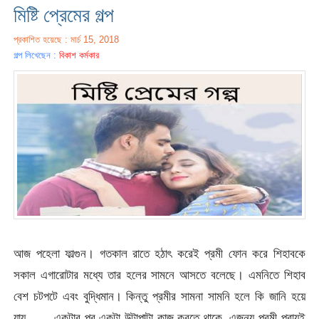
মিষ্টি প্রেমের গল্প
প্রকাশিত হয়েছে : মার্চ 15, 2018
গল্প লিখেছেন :
বিকাশ কর্মকার
আজ পহেলা ফাল্গুন। গতকাল রাতে হঠাৎ করেই প্রমী ফোন করে শিহাবকে
সকাল এগারোটার মধ্যে তার হলের সামনে আসতে বলেছে। এমনিতে শিহাব
বেশ চটপটে এবং বুদ্ধিমান। কিন্তু প্রমীর সামনা সামনি হলে কি জানি হয়ে
যায়…… একটার পর একটা উল্টাপাল্টা কাজ করতে থাকে, এজন্য প্রমী প্রায়ই