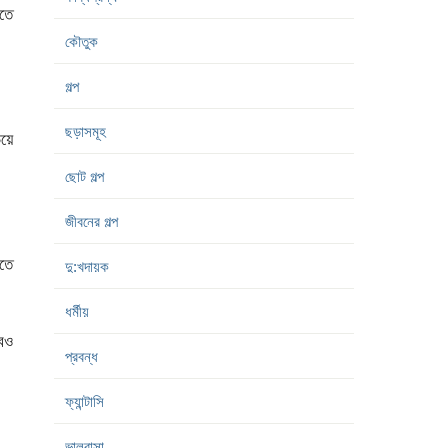
িতে
কৌতুক
গল্প
ছড়াসমূহ
িয়ে
ছোট গল্প
জীবনের গল্প
তে
দু:খদায়ক
ধর্মীয়
েও
প্রবন্ধ
ফ্যান্টাসি
ভালবাসা