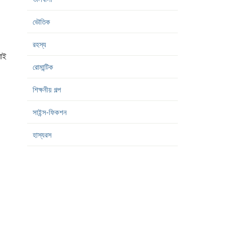
ভৌতিক
রহস্য
াই
রোমান্টিক
শিক্ষনীয় গল্প
সাইন্স-ফিকশন
হাস্যরস