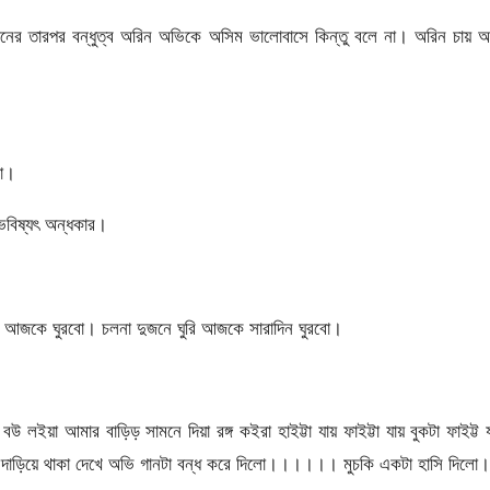
জনের তারপর বন্ধুত্ব অরিন অভিকে অসিম ভালোবাসে কিন্তু বলে না। অরিন চায় 
না।
ভবিষ্যৎ অন্ধকার।
 আজকে ঘুরবো। চলনা দুজনে ঘুরি আজকে সারাদিন ঘুরবো।
লইয়া আমার বাড়িড় সামনে দিয়া রঙ্গ কইরা হাইট্টা যায় ফাইট্টা যায় বুকটা ফাইট্ট 
 দাড়িয়ে থাকা দেখে অভি গানটা বন্ধ করে দিলো।।।।।। মুচকি একটা হাসি দিলো।