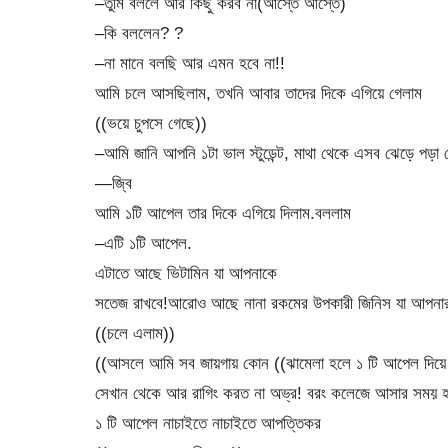
–তুমি বললে আর কিছু করব না(আস্তে আস্তে)
–কি বললেন? ?
–না মানে বলছি আর এমন হবে না!!
আমি চলে আসছিলাম, তখনি আবার তাদের দিকে এগিয়ে গেলাম
((ভয়ে চুপসে গেছে))
–আমি জানি আপনি ১টা ভাল স্টুডেন্ট, মাথা থেকে এসব ঝেড়ে পড়া 
—জ্বি
আমি ১টি আপেল তার দিকে এগিয়ে দিলাম.বললাম
–এটি ১টি আপেল.
এটাতে আছে ভিটামিন যা আপনাকে
সতেজ রাখবে!আরোও আছে নানা রকমের উপকারী জিনিস যা আপনার
((চলে এলাম))
((আসলে আমি সব জায়গায় কোন ((ঝামেলা হলে ১ টি আপেল দিয়ে আর
সেখান থেকে আর রাগিং করত না অভ্র! বরং কলেজে আসার সময় হাত
১ টি আপেল নাচাইতে নাচাইতে আপত্তিকর