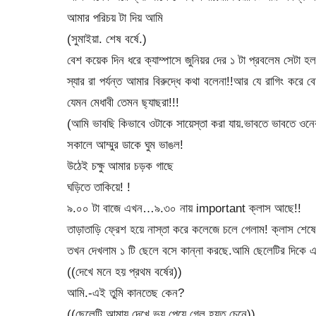
আমার পরিচয় টা দিয় আমি
(সুমাইয়া. শেষ বর্ষে.)
বেশ কয়েক দিন ধরে ক্যাম্পাসে জুনিয়র দের ১ টা প্রবলেম সেট
স্যার রা পর্যন্ত আমার বিরুদ্ধে কথা বলেনা!!আর যে রাগিং করে 
যেমন মেধাবী তেমন ছ্যাছরা!!!
(আমি ভাবছি কিভাবে ওটাকে সায়েস্তা করা যায়.ভাবতে ভাবতে ওনেক
সকালে আম্মুর ডাকে ঘুম ভাঙল!
উঠেই চক্ষু আমার চড়ক গাছে
ঘড়িতে তাকিয়ে! !
৯.০০ টা বাজে এখন…৯.৩০ নায় important ক্লাস আছে!!
তাড়াতাড়ি ফ্রেশ হয়ে নাস্তা করে কলেজে চলে গেলাম! ক্লাস শেষ
তখন দেখলাম ১ টি ছেলে বসে কান্না করছে.আমি ছেলেটির দিকে 
((দেখে মনে হয় প্রথম বর্ষের))
আমি.-এই তুমি কানতেছ কেন?
((ছেলেটি আমায় দেখে ভয় পেয়ে গেল হয়ত চেনে))