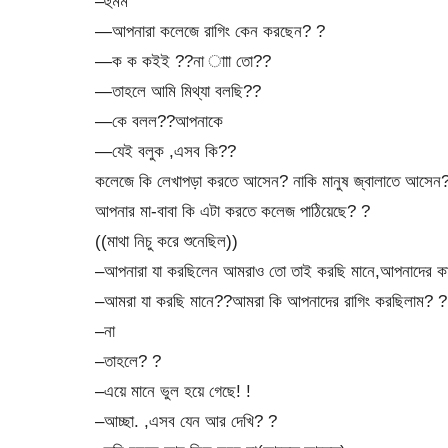
–হুমম
—আপনারা কলেজে রাগিং কেন করছেন? ?
—ক ক কইই ??না াাা তো??
—তাহলে আমি মিথ্যা বলছি??
—কে বলল??আপনাকে
—যেই বলুক ,এসব কি??
কলেজে কি লেখাপড়া করতে আসেন? নাকি মানুষ জ্বালাতে আসেন
আপনার মা-বাবা কি এটা করতে কলেজ পাঠিয়েছে? ?
((মাথা নিচু করে শুনেছিল))
–আপনারা যা করছিলেন আমরাও তো তাই করছি মানে,আপনাদের ক
–আমরা যা করছি মানে??আমরা কি আপনাদের রাগিং করছিলাম? ?
–না
–তাহলে? ?
–এয়ে মানে ভুল হয়ে গেছে! !
–আচ্ছা. ,এসব যেন আর দেখি? ?