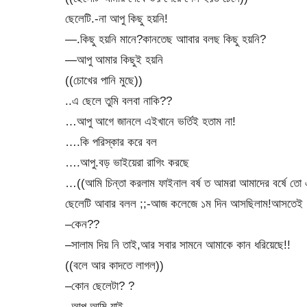
ছেলেটি.-না আপু কিছু হয়নি!
—.কিছু হয়নি মানে?কানতেছ আাবার বলছ কিছু হয়নি?
—আপু আমার কিছুই হয়নি
((চোখের পানি মুছে))
..এ ছেলে তুমি বলবা নাকি??
…আপু আগে জানলে এইখানে ভর্তিই হতাম না!
….কি পরিস্কার করে বল
….আপু.বড় ভাইয়েরা রাগিং করছে
…((আমি চিন্তা করলাম ফাইনাল বর্ষ ত আমরা আমাদের বর্ষে তো
ছেলেটি আবার বলল ;;-আজ কলেজে ১ম দিন আসছিলাম!আসতেই ১
–কেন??
–সালাম দিয় নি তাই,আর সবার সামনে আমাকে কান ধরিয়েছে!!
((বলে আর কাদতে লাগল))
–কোন ছেলেটা? ?
–আপু আমি যাই