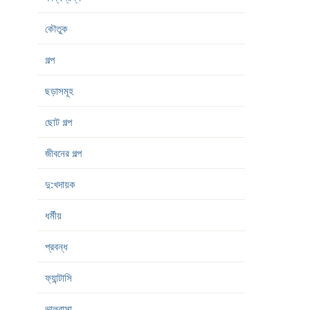
কৌতুক
গল্প
ছড়াসমূহ
ছোট গল্প
জীবনের গল্প
দু:খদায়ক
ধর্মীয়
প্রবন্ধ
ফ্যান্টাসি
ভালবাসা